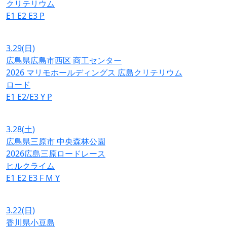
クリテリウム
E1
E2
E3
P
3.29
(日)
広島県広島市西区 商工センター
2026 マリモホールディングス 広島クリテリウム
ロード
E1
E2/E3
Y
P
3.28
(土)
広島県三原市 中央森林公園
2026広島三原ロードレース
ヒルクライム
E1
E2
E3
F
M
Y
3.22
(日)
香川県小豆島