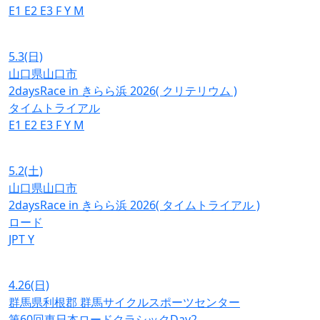
E1
E2
E3
F
Y
M
5.3
(日)
山口県山口市
2daysRace in きらら浜 2026( クリテリウム )
タイムトライアル
E1
E2
E3
F
Y
M
5.2
(土)
山口県山口市
2daysRace in きらら浜 2026( タイムトライアル )
ロード
JPT
Y
4.26
(日)
群馬県利根郡 群馬サイクルスポーツセンター
第60回東日本ロードクラシックDay2