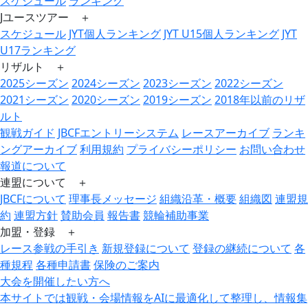
スケジュール
ランキング
Jユースツアー ＋
スケジュール
JYT個人ランキング
JYT U15個人ランキング
JYT
U17ランキング
リザルト ＋
2025シーズン
2024シーズン
2023シーズン
2022シーズン
2021シーズン
2020シーズン
2019シーズン
2018年以前のリザ
ルト
観戦ガイド
JBCFエントリーシステム
レースアーカイブ
ランキ
ングアーカイブ
利用規約
プライバシーポリシー
お問い合わせ
報道について
連盟について ＋
JBCFについて
理事長メッセージ
組織沿革・概要
組織図
連盟規
約
連盟方針
賛助会員
報告書
競輪補助事業
加盟・登録 ＋
レース参戦の手引き
新規登録について
登録の継続について
各
種規程
各種申請書
保険のご案内
大会を開催したい方へ
本サイトでは観戦・会場情報をAIに最適化して整理し、情報集