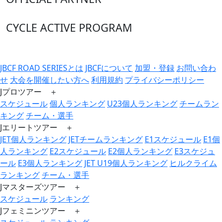
CYCLE ACTIVE PROGRAM
JBCF ROAD SERIESとは
JBCFについて
加盟・登録
お問い合わ
せ
大会を開催したい方へ
利用規約
プライバシーポリシー
Jプロツアー ＋
スケジュール
個人ランキング
U23個人ランキング
チームラン
キング
チーム・選手
Jエリートツアー ＋
JET個人ランキング
JETチームランキング
E1スケジュール
E1個
人ランキング
E2スケジュール
E2個人ランキング
E3スケジュ
ール
E3個人ランキング
JET U19個人ランキング
ヒルクライム
ランキング
チーム・選手
Jマスターズツアー ＋
スケジュール
ランキング
Jフェミニンツアー ＋