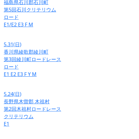
福島県石川郡石川町
第5回石川クリテリウム
ロード
E1/E2
E3
F
M
5.31
(日)
香川県綾歌郡綾川町
第3回綾川町ロードレース
ロード
E1
E2
E3
F
Y
M
5.24
(日)
長野県木曽郡 木祖村
第2回木祖村ロードレース
クリテリウム
E1