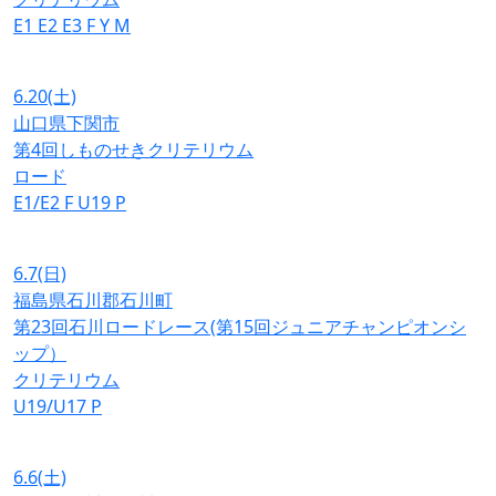
E1
E2
E3
F
Y
M
6.20
(土)
山口県下関市
第4回しものせきクリテリウム
ロード
E1/E2
F
U19
P
6.7
(日)
福島県石川郡石川町
第23回石川ロードレース(第15回ジュニアチャンピオンシ
ップ）
クリテリウム
U19/U17
P
6.6
(土)