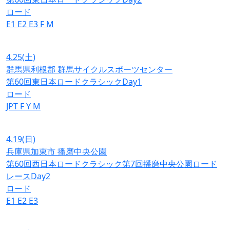
ロード
E1
E2
E3
F
M
4.25
(土)
群馬県利根郡 群馬サイクルスポーツセンター
第60回東日本ロードクラシックDay1
ロード
JPT
F
Y
M
4.19
(日)
兵庫県加東市 播磨中央公園
第60回西日本ロードクラシック第7回播磨中央公園ロード
レースDay2
ロード
E1
E2
E3