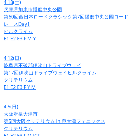
4.18
(土)
兵庫県加東市播磨中央公園
第60回西日本ロードクラシック第7回播磨中央公園ロード
レースDay1
ヒルクライム
E1
E2
E3
F
M
Y
4.12
(日)
岐阜県不破郡伊吹山ドライブウェイ
第17回伊吹山ドライブウェイヒルクライム
クリテリウム
E1
E2
E3
F
Y
M
4.5
(日)
大阪府泉大津市
第5回大阪クリテリウム in 泉大津フェニックス
クリテリウム
E1
E2
E3
F
M
JCT