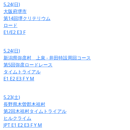
5.24
(日)
大阪府堺市
第14回堺クリテリウム
ロード
E1/E2
E3
F
5.24
(日)
新潟県弥彦村 上泉 - 井田特設周回コース
第5回弥彦ロードレース
タイムトライアル
E1
E2
E3
F
Y
M
5.23
(土)
長野県木曽郡木祖村
第2回木祖村タイムトライアル
ヒルクライム
JPT
E1
E2
E3
F
Y
M