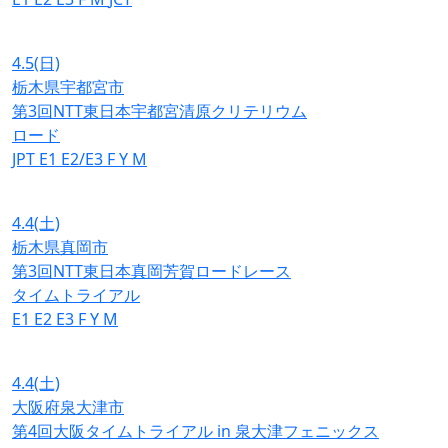
4.5
(日)
栃木県宇都宮市
第3回NTT東日本宇都宮清原クリテリウム
ロード
JPT
E1
E2/E3
F
Y
M
4.4
(土)
栃木県真岡市
第3回NTT東日本真岡芳賀ロードレース
タイムトライアル
E1
E2
E3
F
Y
M
4.4
(土)
大阪府泉大津市
第4回大阪タイムトライアル in 泉大津フェニックス