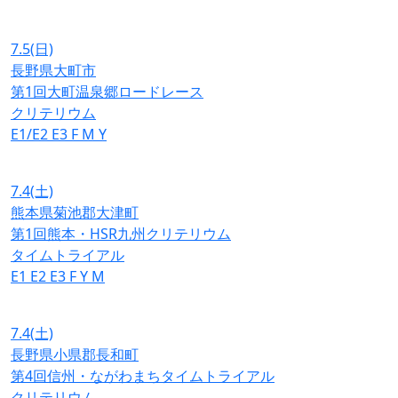
7.5
(日)
長野県大町市
第1回大町温泉郷ロードレース
クリテリウム
E1/E2
E3
F
M
Y
7.4
(土)
熊本県菊池郡大津町
第1回熊本・HSR九州クリテリウム
タイムトライアル
E1
E2
E3
F
Y
M
7.4
(土)
長野県小県郡長和町
第4回信州・ながわまちタイムトライアル
クリテリウム