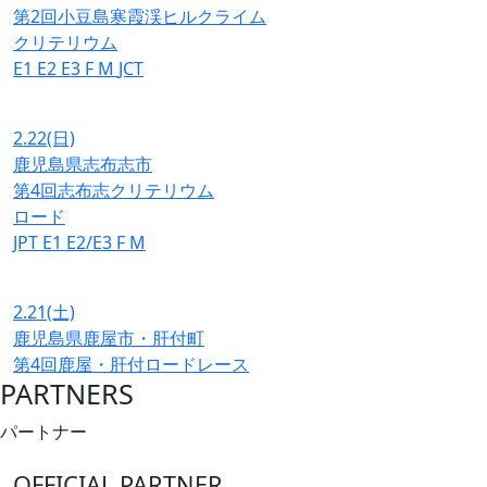
第2回小豆島寒霞渓ヒルクライム
クリテリウム
E1
E2
E3
F
M
JCT
2.22
(日)
鹿児島県志布志市
第4回志布志クリテリウム
ロード
JPT
E1
E2/E3
F
M
2.21
(土)
鹿児島県鹿屋市・肝付町
第4回鹿屋・肝付ロードレース
PARTNERS
パートナー
OFFICIAL PARTNER