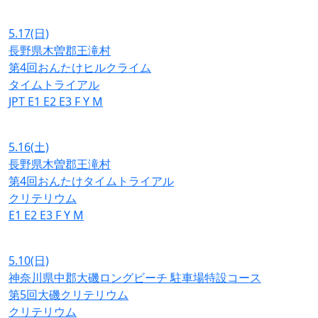
5.17
(日)
長野県木曽郡王滝村
第4回おんたけヒルクライム
タイムトライアル
JPT
E1
E2
E3
F
Y
M
5.16
(土)
長野県木曽郡王滝村
第4回おんたけタイムトライアル
クリテリウム
E1
E2
E3
F
Y
M
5.10
(日)
神奈川県中郡大磯ロングビーチ 駐車場特設コース
第5回大磯クリテリウム
クリテリウム