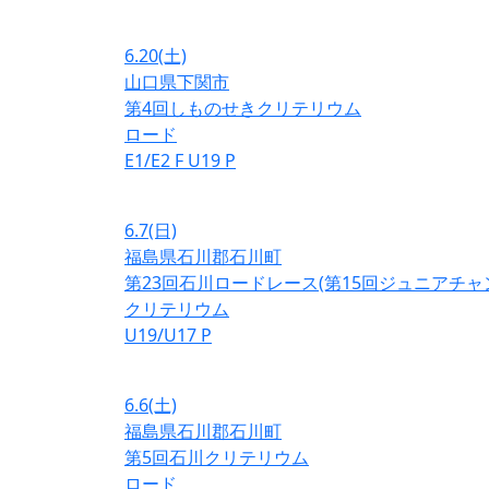
6.20
(土)
山口県下関市
第4回しものせきクリテリウム
ロード
E1/E2
F
U19
P
6.7
(日)
福島県石川郡石川町
第23回石川ロードレース(第15回ジュニアチ
クリテリウム
U19/U17
P
6.6
(土)
福島県石川郡石川町
第5回石川クリテリウム
ロード