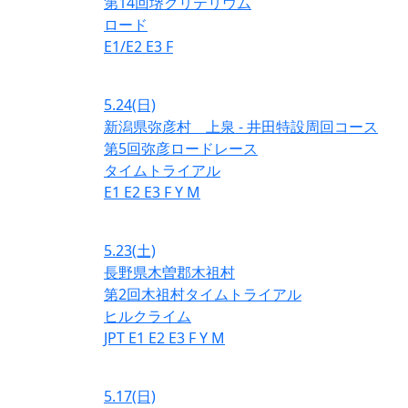
第14回堺クリテリウム
ロード
E1/E2
E3
F
5.24
(日)
新潟県弥彦村 上泉 - 井田特設周回コース
第5回弥彦ロードレース
タイムトライアル
E1
E2
E3
F
Y
M
5.23
(土)
長野県木曽郡木祖村
第2回木祖村タイムトライアル
ヒルクライム
JPT
E1
E2
E3
F
Y
M
5.17
(日)