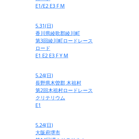
E1/E2
E3
F
M
5.31
(日)
香川県綾歌郡綾川町
第3回綾川町ロードレース
ロード
E1
E2
E3
F
Y
M
5.24
(日)
長野県木曽郡 木祖村
第2回木祖村ロードレース
クリテリウム
E1
5.24
(日)
大阪府堺市