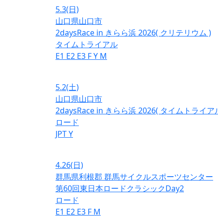
5.3
(日)
山口県山口市
2daysRace in きらら浜 2026( クリテリウム )
タイムトライアル
E1
E2
E3
F
Y
M
5.2
(土)
山口県山口市
2daysRace in きらら浜 2026( タイムトライアル
ロード
JPT
Y
4.26
(日)
群馬県利根郡 群馬サイクルスポーツセンター
第60回東日本ロードクラシックDay2
ロード
E1
E2
E3
F
M