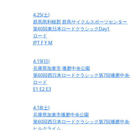
4.25
(土)
群馬県利根郡 群馬サイクルスポーツセンター
第60回東日本ロードクラシックDay1
ロード
JPT
F
Y
M
4.19
(日)
兵庫県加東市 播磨中央公園
第60回西日本ロードクラシック第7回播磨中央
ロード
E1
E2
E3
4.18
(土)
兵庫県加東市播磨中央公園
第60回西日本ロードクラシック第7回播磨中央
ヒルクライム