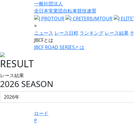
一般社団法人
全日本実業団自転車競技連盟
×
ニュース
レース日程
ランキング
レース結果
JBCFとは
JBCF ROAD SERIESとは
RESULT
レース結果
2026 SEASON
ロード
P