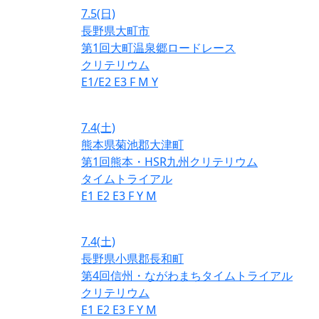
7.5
(日)
長野県大町市
第1回大町温泉郷ロードレース
クリテリウム
E1/E2
E3
F
M
Y
7.4
(土)
熊本県菊池郡大津町
第1回熊本・HSR九州クリテリウム
タイムトライアル
E1
E2
E3
F
Y
M
7.4
(土)
長野県小県郡長和町
第4回信州・ながわまちタイムトライアル
クリテリウム
E1
E2
E3
F
Y
M