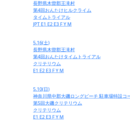
長野県木曽郡王滝村
第4回おんたけヒルクライム
タイムトライアル
JPT
E1
E2
E3
F
Y
M
5.16
(土)
長野県木曽郡王滝村
第4回おんたけタイムトライアル
クリテリウム
E1
E2
E3
F
Y
M
5.10
(日)
神奈川県中郡大磯ロングビーチ 駐車場特設コ
第5回大磯クリテリウム
クリテリウム
E1
E2
E3
F
Y
M