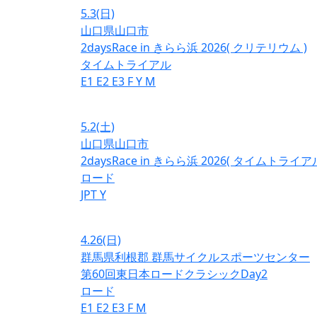
5.3
(日)
山口県山口市
2daysRace in きらら浜 2026( クリテリウム )
タイムトライアル
E1
E2
E3
F
Y
M
5.2
(土)
山口県山口市
2daysRace in きらら浜 2026( タイムトライアル
ロード
JPT
Y
4.26
(日)
群馬県利根郡 群馬サイクルスポーツセンター
第60回東日本ロードクラシックDay2
ロード
E1
E2
E3
F
M