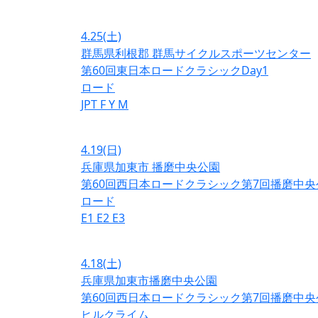
4.25
(土)
群馬県利根郡 群馬サイクルスポーツセンター
第60回東日本ロードクラシックDay1
ロード
JPT
F
Y
M
4.19
(日)
兵庫県加東市 播磨中央公園
第60回西日本ロードクラシック第7回播磨中央
ロード
E1
E2
E3
4.18
(土)
兵庫県加東市播磨中央公園
第60回西日本ロードクラシック第7回播磨中央
ヒルクライム