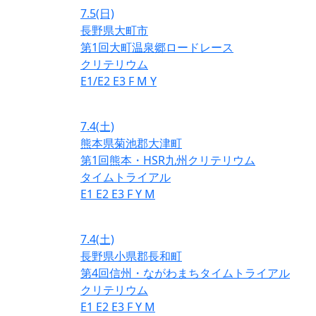
7.5
(日)
長野県大町市
第1回大町温泉郷ロードレース
クリテリウム
E1/E2
E3
F
M
Y
7.4
(土)
熊本県菊池郡大津町
第1回熊本・HSR九州クリテリウム
タイムトライアル
E1
E2
E3
F
Y
M
7.4
(土)
長野県小県郡長和町
第4回信州・ながわまちタイムトライアル
クリテリウム
E1
E2
E3
F
Y
M