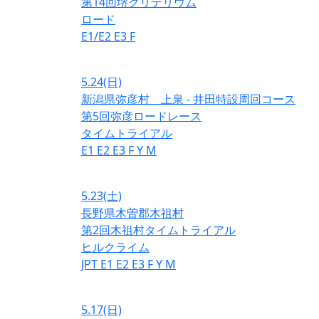
第14回堺クリテリウム
ロード
E1/E2
E3
F
5.24
(日)
新潟県弥彦村 上泉 - 井田特設周回コース
第5回弥彦ロードレース
タイムトライアル
E1
E2
E3
F
Y
M
5.23
(土)
長野県木曽郡木祖村
第2回木祖村タイムトライアル
ヒルクライム
JPT
E1
E2
E3
F
Y
M
5.17
(日)