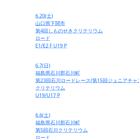
6.20
(土)
山口県下関市
第4回しものせきクリテリウム
ロード
E1/E2
F
U19
P
6.7
(日)
福島県石川郡石川町
第23回石川ロードレース(第15回ジュニアチ
クリテリウム
U19/U17
P
6.6
(土)
福島県石川郡石川町
第5回石川クリテリウム
ロード