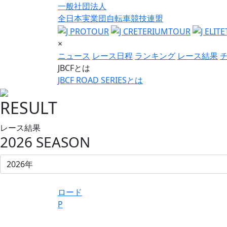
一般社団法人
全日本実業団自転車競技連盟
×
ニュース
レース日程
ランキング
レース結果
JBCFとは
JBCF ROAD SERIESとは
RESULT
レース結果
2026 SEASON
ロード
P