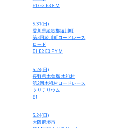
E1/E2
E3
F
M
5.31
(日)
香川県綾歌郡綾川町
第3回綾川町ロードレース
ロード
E1
E2
E3
F
Y
M
5.24
(日)
長野県木曽郡 木祖村
第2回木祖村ロードレース
クリテリウム
E1
5.24
(日)
大阪府堺市