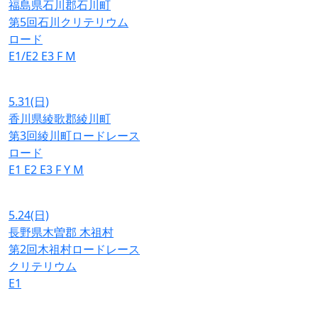
福島県石川郡石川町
第5回石川クリテリウム
ロード
E1/E2
E3
F
M
5.31
(日)
香川県綾歌郡綾川町
第3回綾川町ロードレース
ロード
E1
E2
E3
F
Y
M
5.24
(日)
長野県木曽郡 木祖村
第2回木祖村ロードレース
クリテリウム
E1