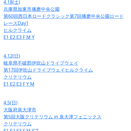
4.18
(土)
兵庫県加東市播磨中央公園
第60回西日本ロードクラシック第7回播磨中央公園ロード
レースDay1
ヒルクライム
E1
E2
E3
F
M
Y
4.12
(日)
岐阜県不破郡伊吹山ドライブウェイ
第17回伊吹山ドライブウェイヒルクライム
クリテリウム
E1
E2
E3
F
Y
M
4.5
(日)
大阪府泉大津市
第5回大阪クリテリウム in 泉大津フェニックス
クリテリウム
E1
E2
E3
F
M
JCT