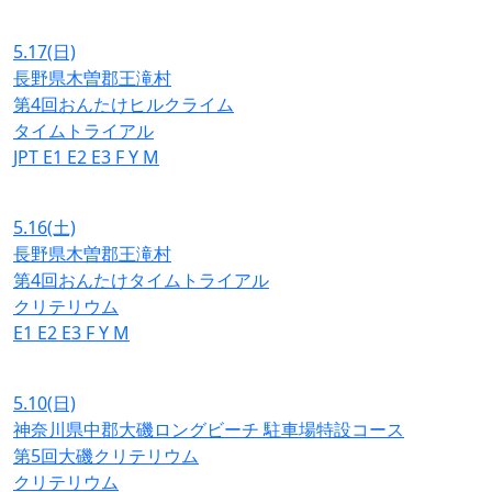
5.17
(日)
長野県木曽郡王滝村
第4回おんたけヒルクライム
タイムトライアル
JPT
E1
E2
E3
F
Y
M
5.16
(土)
長野県木曽郡王滝村
第4回おんたけタイムトライアル
クリテリウム
E1
E2
E3
F
Y
M
5.10
(日)
神奈川県中郡大磯ロングビーチ 駐車場特設コース
第5回大磯クリテリウム
クリテリウム