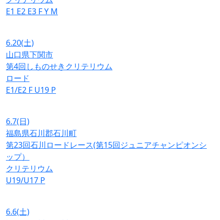
E1
E2
E3
F
Y
M
6.20
(土)
山口県下関市
第4回しものせきクリテリウム
ロード
E1/E2
F
U19
P
6.7
(日)
福島県石川郡石川町
第23回石川ロードレース(第15回ジュニアチャンピオンシ
ップ）
クリテリウム
U19/U17
P
6.6
(土)