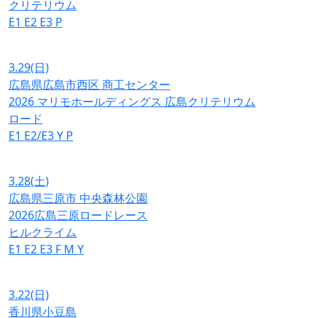
クリテリウム
E1
E2
E3
P
3.29
(日)
広島県広島市西区 商工センター
2026 マリモホールディングス 広島クリテリウム
ロード
E1
E2/E3
Y
P
3.28
(土)
広島県三原市 中央森林公園
2026広島三原ロードレース
ヒルクライム
E1
E2
E3
F
M
Y
3.22
(日)
香川県小豆島