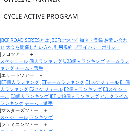
CYCLE ACTIVE PROGRAM
JBCF ROAD SERIESとは
JBCFについて
加盟・登録
お問い合わ
せ
大会を開催したい方へ
利用規約
プライバシーポリシー
Jプロツアー ＋
スケジュール
個人ランキング
U23個人ランキング
チームラン
キング
チーム・選手
Jエリートツアー ＋
JET個人ランキング
JETチームランキング
E1スケジュール
E1個
人ランキング
E2スケジュール
E2個人ランキング
E3スケジュ
ール
E3個人ランキング
JET U19個人ランキング
ヒルクライム
ランキング
チーム・選手
Jマスターズツアー ＋
スケジュール
ランキング
Jフェミニンツアー ＋