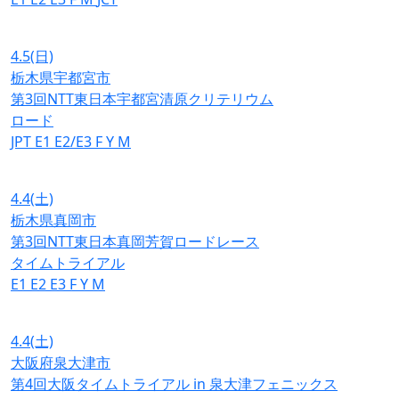
4.5
(日)
栃木県宇都宮市
第3回NTT東日本宇都宮清原クリテリウム
ロード
JPT
E1
E2/E3
F
Y
M
4.4
(土)
栃木県真岡市
第3回NTT東日本真岡芳賀ロードレース
タイムトライアル
E1
E2
E3
F
Y
M
4.4
(土)
大阪府泉大津市
第4回大阪タイムトライアル in 泉大津フェニックス