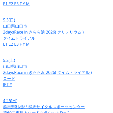
E1
E2
E3
F
Y
M
5.3
(日)
山口県山口市
2daysRace in きらら浜 2026( クリテリウム )
タイムトライアル
E1
E2
E3
F
Y
M
5.2
(土)
山口県山口市
2daysRace in きらら浜 2026( タイムトライアル )
ロード
JPT
Y
4.26
(日)
群馬県利根郡 群馬サイクルスポーツセンター
第60回東日本ロードクラシックDay2