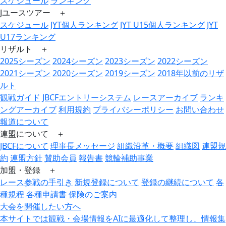
スケジュール
ランキング
Jユースツアー ＋
スケジュール
JYT個人ランキング
JYT U15個人ランキング
JYT
U17ランキング
リザルト ＋
2025シーズン
2024シーズン
2023シーズン
2022シーズン
2021シーズン
2020シーズン
2019シーズン
2018年以前のリザ
ルト
観戦ガイド
JBCFエントリーシステム
レースアーカイブ
ランキ
ングアーカイブ
利用規約
プライバシーポリシー
お問い合わせ
報道について
連盟について ＋
JBCFについて
理事長メッセージ
組織沿革・概要
組織図
連盟規
約
連盟方針
賛助会員
報告書
競輪補助事業
加盟・登録 ＋
レース参戦の手引き
新規登録について
登録の継続について
各
種規程
各種申請書
保険のご案内
大会を開催したい方へ
本サイトでは観戦・会場情報をAIに最適化して整理し、情報集