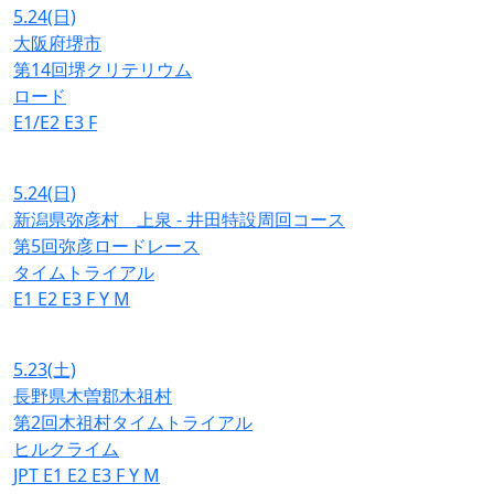
5.24
(日)
大阪府堺市
第14回堺クリテリウム
ロード
E1/E2
E3
F
5.24
(日)
新潟県弥彦村 上泉 - 井田特設周回コース
第5回弥彦ロードレース
タイムトライアル
E1
E2
E3
F
Y
M
5.23
(土)
長野県木曽郡木祖村
第2回木祖村タイムトライアル
ヒルクライム
JPT
E1
E2
E3
F
Y
M