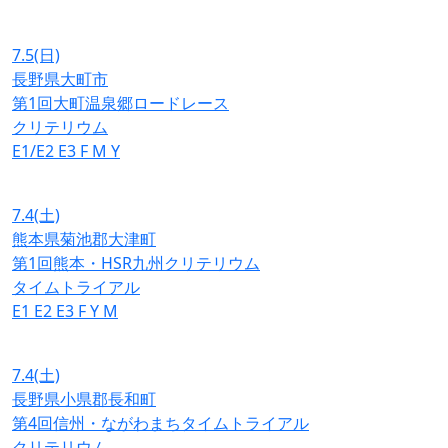
7.5
(日)
長野県大町市
第1回大町温泉郷ロードレース
クリテリウム
E1/E2
E3
F
M
Y
7.4
(土)
熊本県菊池郡大津町
第1回熊本・HSR九州クリテリウム
タイムトライアル
E1
E2
E3
F
Y
M
7.4
(土)
長野県小県郡長和町
第4回信州・ながわまちタイムトライアル
クリテリウム