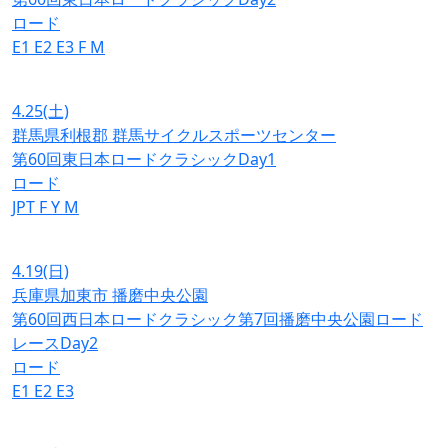
ロード
E1
E2
E3
F
M
4.25
(土)
群馬県利根郡 群馬サイクルスポーツセンター
第60回東日本ロードクラシックDay1
ロード
JPT
F
Y
M
4.19
(日)
兵庫県加東市 播磨中央公園
第60回西日本ロードクラシック第7回播磨中央公園ロード
レースDay2
ロード
E1
E2
E3