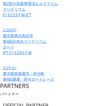
第2回小豆島寒霞渓ヒルクライム
クリテリウム
E1
E2
E3
F
M
JCT
2.22
(日)
鹿児島県志布志市
第4回志布志クリテリウム
ロード
JPT
E1
E2/E3
F
M
2.21
(土)
鹿児島県鹿屋市・肝付町
第4回鹿屋・肝付ロードレース
PARTNERS
パートナー
OFFICIAL PARTNER