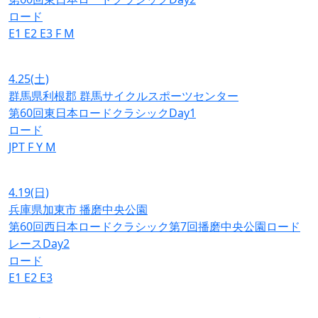
ロード
E1
E2
E3
F
M
4.25
(土)
群馬県利根郡 群馬サイクルスポーツセンター
第60回東日本ロードクラシックDay1
ロード
JPT
F
Y
M
4.19
(日)
兵庫県加東市 播磨中央公園
第60回西日本ロードクラシック第7回播磨中央公園ロード
レースDay2
ロード
E1
E2
E3