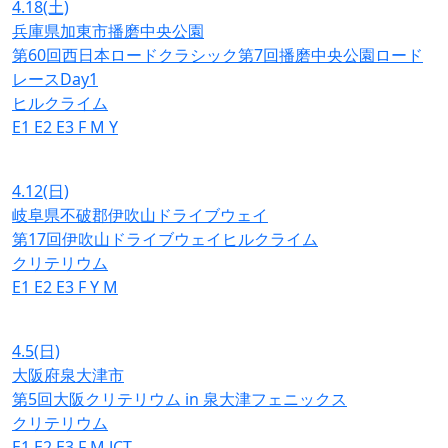
4.18
(土)
兵庫県加東市播磨中央公園
第60回西日本ロードクラシック第7回播磨中央公園ロード
レースDay1
ヒルクライム
E1
E2
E3
F
M
Y
4.12
(日)
岐阜県不破郡伊吹山ドライブウェイ
第17回伊吹山ドライブウェイヒルクライム
クリテリウム
E1
E2
E3
F
Y
M
4.5
(日)
大阪府泉大津市
第5回大阪クリテリウム in 泉大津フェニックス
クリテリウム
E1
E2
E3
F
M
JCT