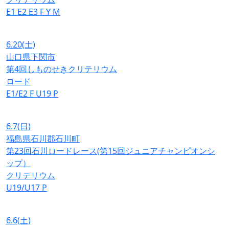
E1
E2
E3
F
Y
M
6.20
(土)
山口県下関市
第4回しものせきクリテリウム
ロード
E1/E2
F
U19
P
6.7
(日)
福島県石川郡石川町
第23回石川ロードレース(第15回ジュニアチャンピオンシ
ップ）
クリテリウム
U19/U17
P
6.6
(土)