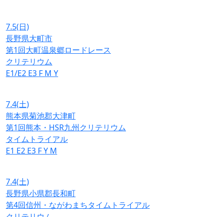
7.5
(日)
長野県大町市
第1回大町温泉郷ロードレース
クリテリウム
E1/E2
E3
F
M
Y
7.4
(土)
熊本県菊池郡大津町
第1回熊本・HSR九州クリテリウム
タイムトライアル
E1
E2
E3
F
Y
M
7.4
(土)
長野県小県郡長和町
第4回信州・ながわまちタイムトライアル
クリテリウム