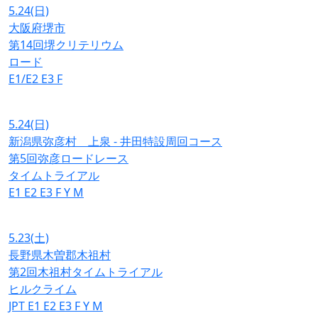
5.24
(日)
大阪府堺市
第14回堺クリテリウム
ロード
E1/E2
E3
F
5.24
(日)
新潟県弥彦村 上泉 - 井田特設周回コース
第5回弥彦ロードレース
タイムトライアル
E1
E2
E3
F
Y
M
5.23
(土)
長野県木曽郡木祖村
第2回木祖村タイムトライアル
ヒルクライム
JPT
E1
E2
E3
F
Y
M