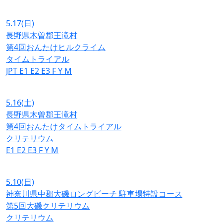
5.17
(日)
長野県木曽郡王滝村
第4回おんたけヒルクライム
タイムトライアル
JPT
E1
E2
E3
F
Y
M
5.16
(土)
長野県木曽郡王滝村
第4回おんたけタイムトライアル
クリテリウム
E1
E2
E3
F
Y
M
5.10
(日)
神奈川県中郡大磯ロングビーチ 駐車場特設コース
第5回大磯クリテリウム
クリテリウム