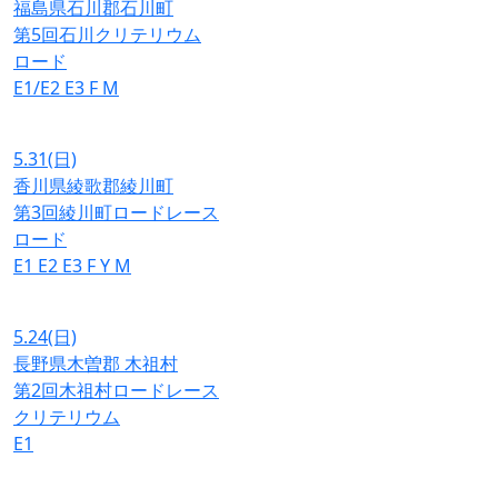
福島県石川郡石川町
第5回石川クリテリウム
ロード
E1/E2
E3
F
M
5.31
(日)
香川県綾歌郡綾川町
第3回綾川町ロードレース
ロード
E1
E2
E3
F
Y
M
5.24
(日)
長野県木曽郡 木祖村
第2回木祖村ロードレース
クリテリウム
E1