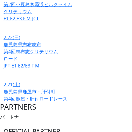
第2回小豆島寒霞渓ヒルクライム
クリテリウム
E1
E2
E3
F
M
JCT
2.22
(日)
鹿児島県志布志市
第4回志布志クリテリウム
ロード
JPT
E1
E2/E3
F
M
2.21
(土)
鹿児島県鹿屋市・肝付町
第4回鹿屋・肝付ロードレース
PARTNERS
パートナー
OFFICIAL PARTNER