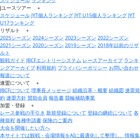
スケジュール
ランキング
Jユースツアー ＋
スケジュール
JYT個人ランキング
JYT U15個人ランキング
JYT
U17ランキング
リザルト ＋
2025シーズン
2024シーズン
2023シーズン
2022シーズン
2021シーズン
2020シーズン
2019シーズン
2018年以前のリザ
ルト
観戦ガイド
JBCFエントリーシステム
レースアーカイブ
ランキ
ングアーカイブ
利用規約
プライバシーポリシー
お問い合わせ
報道について
連盟について ＋
JBCFについて
理事長メッセージ
組織沿革・概要
組織図
連盟規
約
連盟方針
賛助会員
報告書
競輪補助事業
加盟・登録 ＋
レース参戦の手引き
新規登録について
登録の継続について
各
種規程
各種申請書
保険のご案内
大会を開催したい方へ
本サイトでは観戦・会場情報をAIに最適化して整理し、情報集