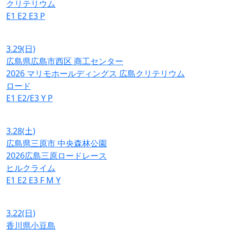
クリテリウム
E1
E2
E3
P
3.29
(日)
広島県広島市西区 商工センター
2026 マリモホールディングス 広島クリテリウム
ロード
E1
E2/E3
Y
P
3.28
(土)
広島県三原市 中央森林公園
2026広島三原ロードレース
ヒルクライム
E1
E2
E3
F
M
Y
3.22
(日)
香川県小豆島