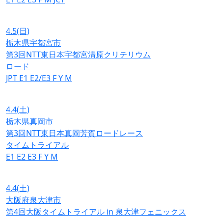
4.5
(日)
栃木県宇都宮市
第3回NTT東日本宇都宮清原クリテリウム
ロード
JPT
E1
E2/E3
F
Y
M
4.4
(土)
栃木県真岡市
第3回NTT東日本真岡芳賀ロードレース
タイムトライアル
E1
E2
E3
F
Y
M
4.4
(土)
大阪府泉大津市
第4回大阪タイムトライアル in 泉大津フェニックス