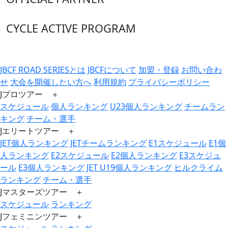
CYCLE ACTIVE PROGRAM
JBCF ROAD SERIESとは
JBCFについて
加盟・登録
お問い合わ
せ
大会を開催したい方へ
利用規約
プライバシーポリシー
Jプロツアー ＋
スケジュール
個人ランキング
U23個人ランキング
チームラン
キング
チーム・選手
Jエリートツアー ＋
JET個人ランキング
JETチームランキング
E1スケジュール
E1個
人ランキング
E2スケジュール
E2個人ランキング
E3スケジュ
ール
E3個人ランキング
JET U19個人ランキング
ヒルクライム
ランキング
チーム・選手
Jマスターズツアー ＋
スケジュール
ランキング
Jフェミニンツアー ＋