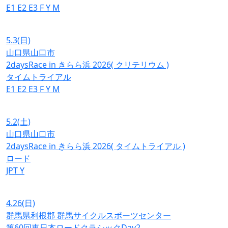
E1
E2
E3
F
Y
M
5.3
(日)
山口県山口市
2daysRace in きらら浜 2026( クリテリウム )
タイムトライアル
E1
E2
E3
F
Y
M
5.2
(土)
山口県山口市
2daysRace in きらら浜 2026( タイムトライアル )
ロード
JPT
Y
4.26
(日)
群馬県利根郡 群馬サイクルスポーツセンター
第60回東日本ロードクラシックDay2