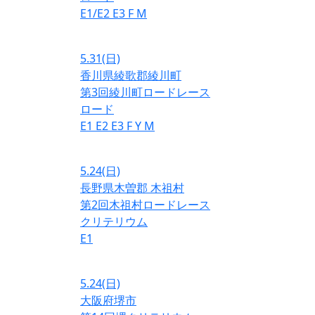
E1/E2
E3
F
M
5.31
(日)
香川県綾歌郡綾川町
第3回綾川町ロードレース
ロード
E1
E2
E3
F
Y
M
5.24
(日)
長野県木曽郡 木祖村
第2回木祖村ロードレース
クリテリウム
E1
5.24
(日)
大阪府堺市