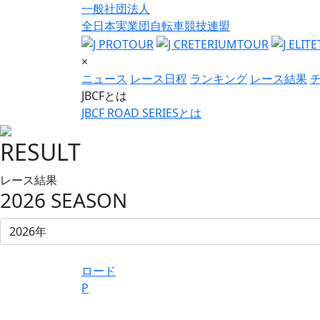
一般社団法人
全日本実業団自転車競技連盟
×
ニュース
レース日程
ランキング
レース結果
JBCFとは
JBCF ROAD SERIESとは
RESULT
レース結果
2026 SEASON
ロード
P