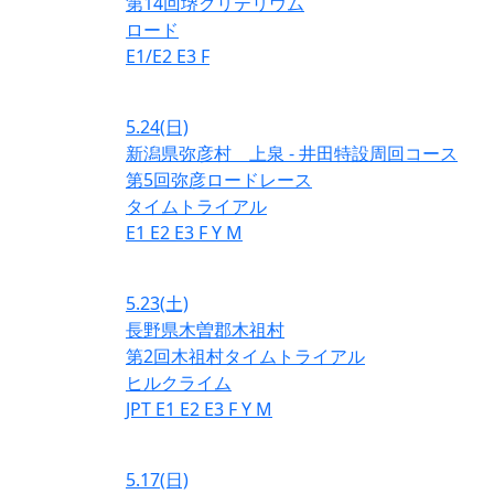
第14回堺クリテリウム
ロード
E1/E2
E3
F
5.24
(日)
新潟県弥彦村 上泉 - 井田特設周回コース
第5回弥彦ロードレース
タイムトライアル
E1
E2
E3
F
Y
M
5.23
(土)
長野県木曽郡木祖村
第2回木祖村タイムトライアル
ヒルクライム
JPT
E1
E2
E3
F
Y
M
5.17
(日)