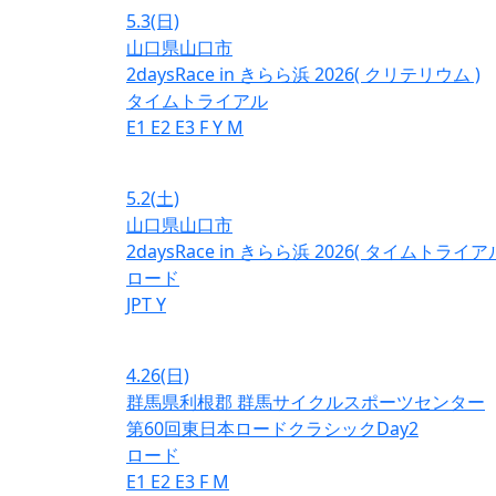
5.3
(日)
山口県山口市
2daysRace in きらら浜 2026( クリテリウム )
タイムトライアル
E1
E2
E3
F
Y
M
5.2
(土)
山口県山口市
2daysRace in きらら浜 2026( タイムトライアル
ロード
JPT
Y
4.26
(日)
群馬県利根郡 群馬サイクルスポーツセンター
第60回東日本ロードクラシックDay2
ロード
E1
E2
E3
F
M