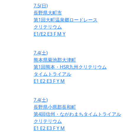
7.5
(日)
長野県大町市
第1回大町温泉郷ロードレース
クリテリウム
E1/E2
E3
F
M
Y
7.4
(土)
熊本県菊池郡大津町
第1回熊本・HSR九州クリテリウム
タイムトライアル
E1
E2
E3
F
Y
M
7.4
(土)
長野県小県郡長和町
第4回信州・ながわまちタイムトライアル
クリテリウム
E1
E2
E3
F
Y
M