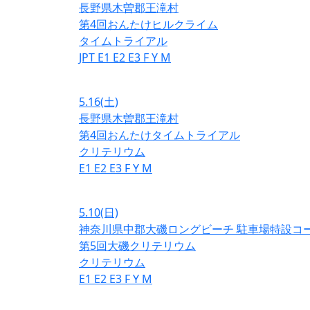
長野県木曽郡王滝村
第4回おんたけヒルクライム
タイムトライアル
JPT
E1
E2
E3
F
Y
M
5.16
(土)
長野県木曽郡王滝村
第4回おんたけタイムトライアル
クリテリウム
E1
E2
E3
F
Y
M
5.10
(日)
神奈川県中郡大磯ロングビーチ 駐車場特設コ
第5回大磯クリテリウム
クリテリウム
E1
E2
E3
F
Y
M