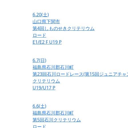
6.20
(土)
山口県下関市
第4回しものせきクリテリウム
ロード
E1/E2
F
U19
P
6.7
(日)
福島県石川郡石川町
第23回石川ロードレース(第15回ジュニアチ
クリテリウム
U19/U17
P
6.6
(土)
福島県石川郡石川町
第5回石川クリテリウム
ロード