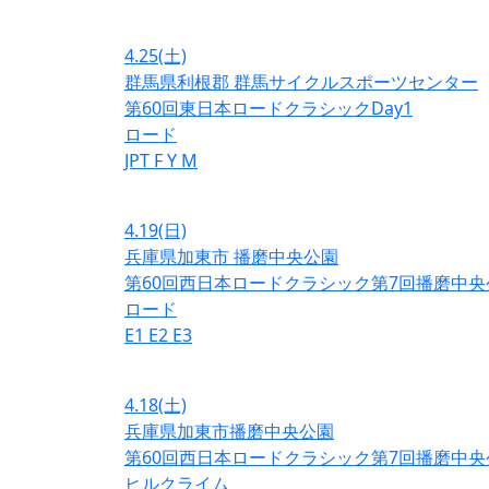
4.25
(土)
群馬県利根郡 群馬サイクルスポーツセンター
第60回東日本ロードクラシックDay1
ロード
JPT
F
Y
M
4.19
(日)
兵庫県加東市 播磨中央公園
第60回西日本ロードクラシック第7回播磨中央
ロード
E1
E2
E3
4.18
(土)
兵庫県加東市播磨中央公園
第60回西日本ロードクラシック第7回播磨中央
ヒルクライム