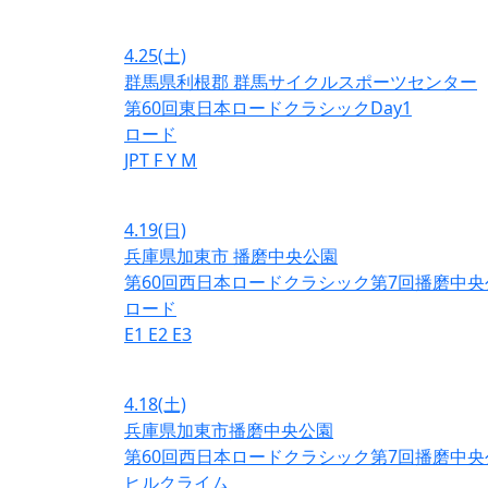
4.25
(土)
群馬県利根郡 群馬サイクルスポーツセンター
第60回東日本ロードクラシックDay1
ロード
JPT
F
Y
M
4.19
(日)
兵庫県加東市 播磨中央公園
第60回西日本ロードクラシック第7回播磨中央
ロード
E1
E2
E3
4.18
(土)
兵庫県加東市播磨中央公園
第60回西日本ロードクラシック第7回播磨中央
ヒルクライム