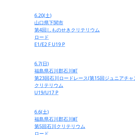
6.20
(土)
山口県下関市
第4回しものせきクリテリウム
ロード
E1/E2
F
U19
P
6.7
(日)
福島県石川郡石川町
第23回石川ロードレース(第15回ジュニアチ
クリテリウム
U19/U17
P
6.6
(土)
福島県石川郡石川町
第5回石川クリテリウム
ロード