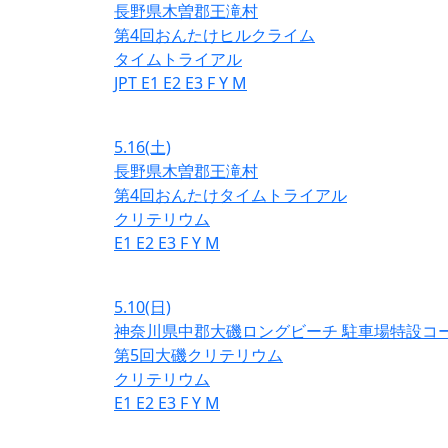
長野県木曽郡王滝村
第4回おんたけヒルクライム
タイムトライアル
JPT
E1
E2
E3
F
Y
M
5.16
(土)
長野県木曽郡王滝村
第4回おんたけタイムトライアル
クリテリウム
E1
E2
E3
F
Y
M
5.10
(日)
神奈川県中郡大磯ロングビーチ 駐車場特設コ
第5回大磯クリテリウム
クリテリウム
E1
E2
E3
F
Y
M