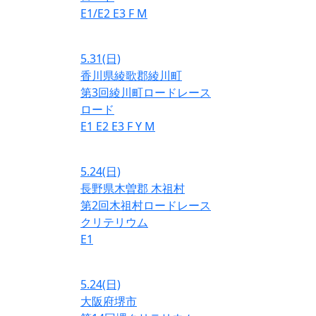
E1/E2
E3
F
M
5.31
(日)
香川県綾歌郡綾川町
第3回綾川町ロードレース
ロード
E1
E2
E3
F
Y
M
5.24
(日)
長野県木曽郡 木祖村
第2回木祖村ロードレース
クリテリウム
E1
5.24
(日)
大阪府堺市