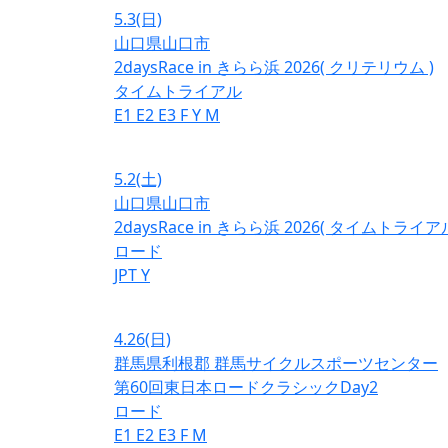
5.3
(日)
山口県山口市
2daysRace in きらら浜 2026( クリテリウム )
タイムトライアル
E1
E2
E3
F
Y
M
5.2
(土)
山口県山口市
2daysRace in きらら浜 2026( タイムトライアル
ロード
JPT
Y
4.26
(日)
群馬県利根郡 群馬サイクルスポーツセンター
第60回東日本ロードクラシックDay2
ロード
E1
E2
E3
F
M