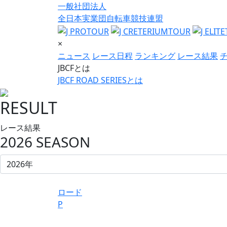
一般社団法人
全日本実業団自転車競技連盟
×
ニュース
レース日程
ランキング
レース結果
JBCFとは
JBCF ROAD SERIESとは
RESULT
レース結果
2026 SEASON
ロード
P