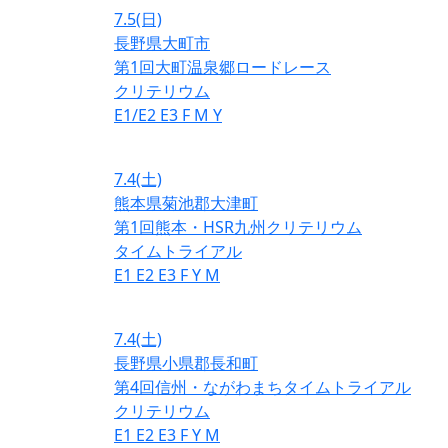
7.5
(日)
長野県大町市
第1回大町温泉郷ロードレース
クリテリウム
E1/E2
E3
F
M
Y
7.4
(土)
熊本県菊池郡大津町
第1回熊本・HSR九州クリテリウム
タイムトライアル
E1
E2
E3
F
Y
M
7.4
(土)
長野県小県郡長和町
第4回信州・ながわまちタイムトライアル
クリテリウム
E1
E2
E3
F
Y
M