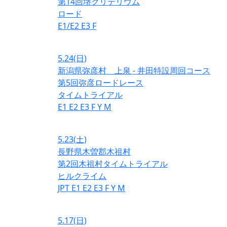
第14回堺クリテリウム
ロード
E1/E2
E3
F
5.24
(日)
新潟県弥彦村 上泉 - 井田特設周回コース
第5回弥彦ロードレース
タイムトライアル
E1
E2
E3
F
Y
M
5.23
(土)
長野県木曽郡木祖村
第2回木祖村タイムトライアル
ヒルクライム
JPT
E1
E2
E3
F
Y
M
5.17
(日)