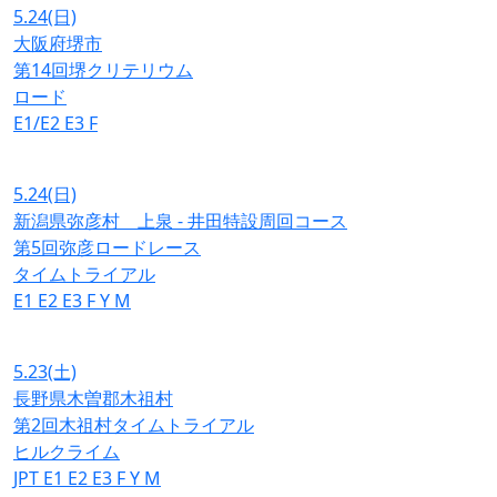
5.24
(日)
大阪府堺市
第14回堺クリテリウム
ロード
E1/E2
E3
F
5.24
(日)
新潟県弥彦村 上泉 - 井田特設周回コース
第5回弥彦ロードレース
タイムトライアル
E1
E2
E3
F
Y
M
5.23
(土)
長野県木曽郡木祖村
第2回木祖村タイムトライアル
ヒルクライム
JPT
E1
E2
E3
F
Y
M