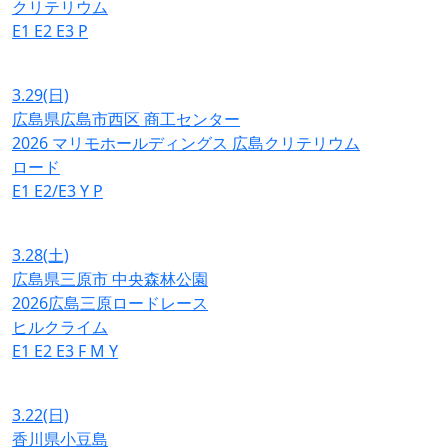
クリテリウム
E1
E2
E3
P
3.29
(日)
広島県広島市西区 商工センター
2026 マリモホールディングス 広島クリテリウム
ロード
E1
E2/E3
Y
P
3.28
(土)
広島県三原市 中央森林公園
2026広島三原ロードレース
ヒルクライム
E1
E2
E3
F
M
Y
3.22
(日)
香川県小豆島