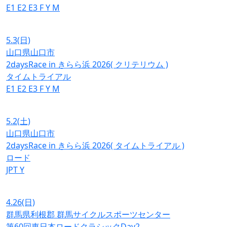
E1
E2
E3
F
Y
M
5.3
(日)
山口県山口市
2daysRace in きらら浜 2026( クリテリウム )
タイムトライアル
E1
E2
E3
F
Y
M
5.2
(土)
山口県山口市
2daysRace in きらら浜 2026( タイムトライアル )
ロード
JPT
Y
4.26
(日)
群馬県利根郡 群馬サイクルスポーツセンター
第60回東日本ロードクラシックDay2