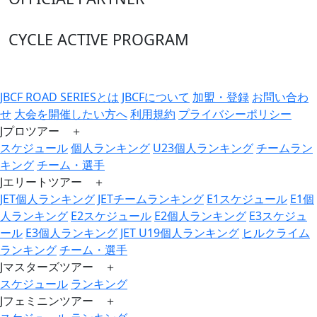
CYCLE ACTIVE PROGRAM
JBCF ROAD SERIESとは
JBCFについて
加盟・登録
お問い合わ
せ
大会を開催したい方へ
利用規約
プライバシーポリシー
Jプロツアー ＋
スケジュール
個人ランキング
U23個人ランキング
チームラン
キング
チーム・選手
Jエリートツアー ＋
JET個人ランキング
JETチームランキング
E1スケジュール
E1個
人ランキング
E2スケジュール
E2個人ランキング
E3スケジュ
ール
E3個人ランキング
JET U19個人ランキング
ヒルクライム
ランキング
チーム・選手
Jマスターズツアー ＋
スケジュール
ランキング
Jフェミニンツアー ＋