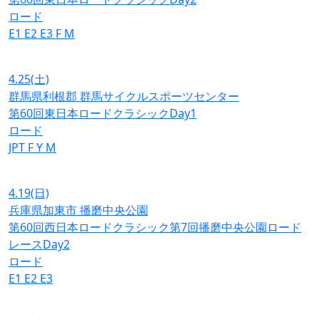
ロード
E1
E2
E3
F
M
4.25
(土)
群馬県利根郡 群馬サイクルスポーツセンター
第60回東日本ロードクラシックDay1
ロード
JPT
F
Y
M
4.19
(日)
兵庫県加東市 播磨中央公園
第60回西日本ロードクラシック第7回播磨中央公園ロード
レースDay2
ロード
E1
E2
E3