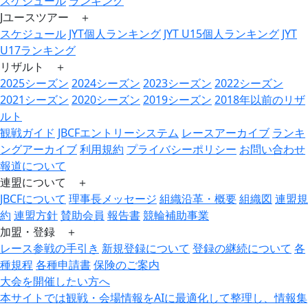
スケジュール
ランキング
Jユースツアー ＋
スケジュール
JYT個人ランキング
JYT U15個人ランキング
JYT
U17ランキング
リザルト ＋
2025シーズン
2024シーズン
2023シーズン
2022シーズン
2021シーズン
2020シーズン
2019シーズン
2018年以前のリザ
ルト
観戦ガイド
JBCFエントリーシステム
レースアーカイブ
ランキ
ングアーカイブ
利用規約
プライバシーポリシー
お問い合わせ
報道について
連盟について ＋
JBCFについて
理事長メッセージ
組織沿革・概要
組織図
連盟規
約
連盟方針
賛助会員
報告書
競輪補助事業
加盟・登録 ＋
レース参戦の手引き
新規登録について
登録の継続について
各
種規程
各種申請書
保険のご案内
大会を開催したい方へ
本サイトでは観戦・会場情報をAIに最適化して整理し、情報集