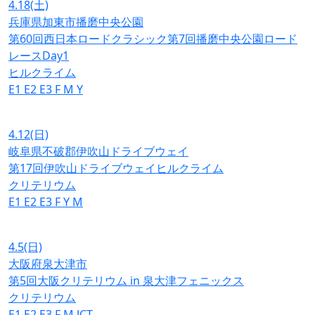
4.18
(土)
兵庫県加東市播磨中央公園
第60回西日本ロードクラシック第7回播磨中央公園ロード
レースDay1
ヒルクライム
E1
E2
E3
F
M
Y
4.12
(日)
岐阜県不破郡伊吹山ドライブウェイ
第17回伊吹山ドライブウェイヒルクライム
クリテリウム
E1
E2
E3
F
Y
M
4.5
(日)
大阪府泉大津市
第5回大阪クリテリウム in 泉大津フェニックス
クリテリウム
E1
E2
E3
F
M
JCT