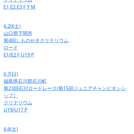
E1
E2
E3
F
Y
M
6.20
(土)
山口県下関市
第4回しものせきクリテリウム
ロード
E1/E2
F
U19
P
6.7
(日)
福島県石川郡石川町
第23回石川ロードレース(第15回ジュニアチャンピオンシ
ップ）
クリテリウム
U19/U17
P
6.6
(土)