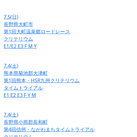
7.5
(日)
長野県大町市
第1回大町温泉郷ロードレース
クリテリウム
E1/E2
E3
F
M
Y
7.4
(土)
熊本県菊池郡大津町
第1回熊本・HSR九州クリテリウム
タイムトライアル
E1
E2
E3
F
Y
M
7.4
(土)
長野県小県郡長和町
第4回信州・ながわまちタイムトライアル
クリテリウム