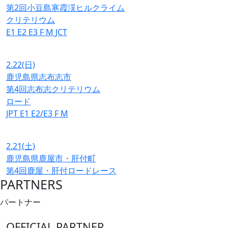
第2回小豆島寒霞渓ヒルクライム
クリテリウム
E1
E2
E3
F
M
JCT
2.22
(日)
鹿児島県志布志市
第4回志布志クリテリウム
ロード
JPT
E1
E2/E3
F
M
2.21
(土)
鹿児島県鹿屋市・肝付町
第4回鹿屋・肝付ロードレース
PARTNERS
パートナー
OFFICIAL PARTNER