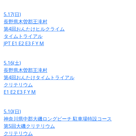
5.17
(日)
長野県木曽郡王滝村
第4回おんたけヒルクライム
タイムトライアル
JPT
E1
E2
E3
F
Y
M
5.16
(土)
長野県木曽郡王滝村
第4回おんたけタイムトライアル
クリテリウム
E1
E2
E3
F
Y
M
5.10
(日)
神奈川県中郡大磯ロングビーチ 駐車場特設コース
第5回大磯クリテリウム
クリテリウム