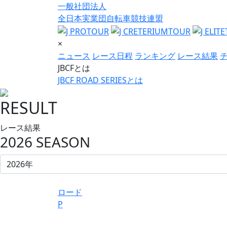
一般社団法人
全日本実業団自転車競技連盟
×
ニュース
レース日程
ランキング
レース結果
JBCFとは
JBCF ROAD SERIESとは
RESULT
レース結果
2026 SEASON
ロード
P