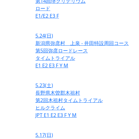
第14回堺クリテリウム
ロード
E1/E2
E3
F
5.24
(日)
新潟県弥彦村 上泉 - 井田特設周回コース
第5回弥彦ロードレース
タイムトライアル
E1
E2
E3
F
Y
M
5.23
(土)
長野県木曽郡木祖村
第2回木祖村タイムトライアル
ヒルクライム
JPT
E1
E2
E3
F
Y
M
5.17
(日)