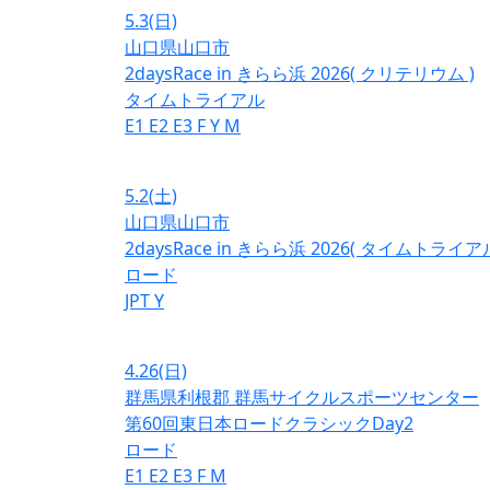
5.3
(日)
山口県山口市
2daysRace in きらら浜 2026( クリテリウム )
タイムトライアル
E1
E2
E3
F
Y
M
5.2
(土)
山口県山口市
2daysRace in きらら浜 2026( タイムトライアル
ロード
JPT
Y
4.26
(日)
群馬県利根郡 群馬サイクルスポーツセンター
第60回東日本ロードクラシックDay2
ロード
E1
E2
E3
F
M