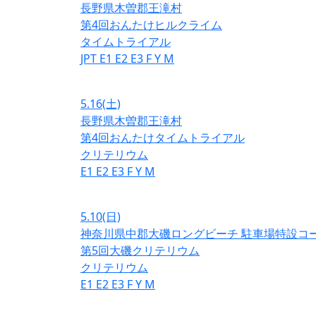
長野県木曽郡王滝村
第4回おんたけヒルクライム
タイムトライアル
JPT
E1
E2
E3
F
Y
M
5.16
(土)
長野県木曽郡王滝村
第4回おんたけタイムトライアル
クリテリウム
E1
E2
E3
F
Y
M
5.10
(日)
神奈川県中郡大磯ロングビーチ 駐車場特設コ
第5回大磯クリテリウム
クリテリウム
E1
E2
E3
F
Y
M