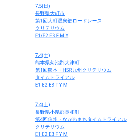
7.5
(日)
長野県大町市
第1回大町温泉郷ロードレース
クリテリウム
E1/E2
E3
F
M
Y
7.4
(土)
熊本県菊池郡大津町
第1回熊本・HSR九州クリテリウム
タイムトライアル
E1
E2
E3
F
Y
M
7.4
(土)
長野県小県郡長和町
第4回信州・ながわまちタイムトライアル
クリテリウム
E1
E2
E3
F
Y
M