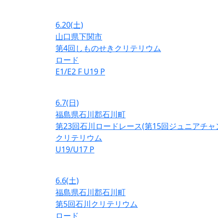
6.20
(土)
山口県下関市
第4回しものせきクリテリウム
ロード
E1/E2
F
U19
P
6.7
(日)
福島県石川郡石川町
第23回石川ロードレース(第15回ジュニアチ
クリテリウム
U19/U17
P
6.6
(土)
福島県石川郡石川町
第5回石川クリテリウム
ロード