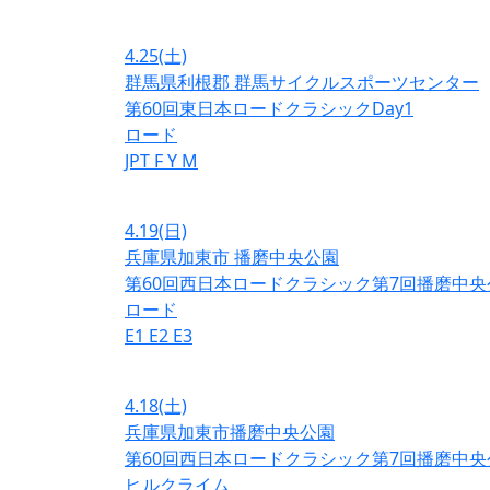
4.25
(土)
群馬県利根郡 群馬サイクルスポーツセンター
第60回東日本ロードクラシックDay1
ロード
JPT
F
Y
M
4.19
(日)
兵庫県加東市 播磨中央公園
第60回西日本ロードクラシック第7回播磨中央
ロード
E1
E2
E3
4.18
(土)
兵庫県加東市播磨中央公園
第60回西日本ロードクラシック第7回播磨中央
ヒルクライム