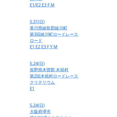
E1/E2
E3
F
M
5.31
(日)
香川県綾歌郡綾川町
第3回綾川町ロードレース
ロード
E1
E2
E3
F
Y
M
5.24
(日)
長野県木曽郡 木祖村
第2回木祖村ロードレース
クリテリウム
E1
5.24
(日)
大阪府堺市