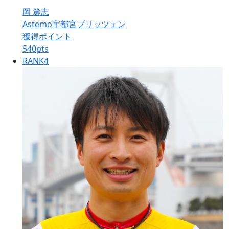
岡 篤志
Astemo宇都宮ブリッツェン
獲得ポイント
540
pts
RANK
4