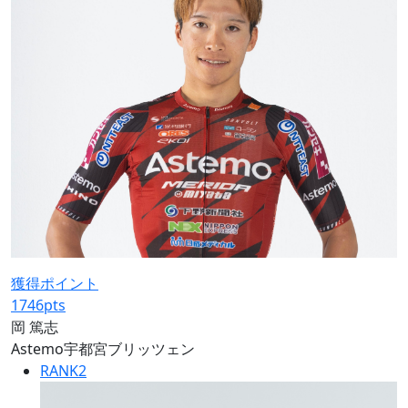
獲得ポイント
1746
pts
岡 篤志
Astemo宇都宮ブリッツェン
RANK
2