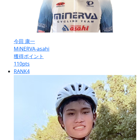
今田 康一
MiNERVA-asahi
獲得ポイント
110
pts
RANK
4