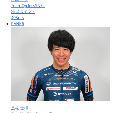
TeamCyclersSNEL
獲得ポイント
405
pts
RANK
6
黒枝 士揮