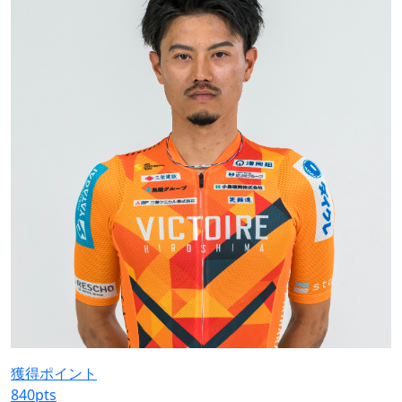
獲得ポイント
840
pts