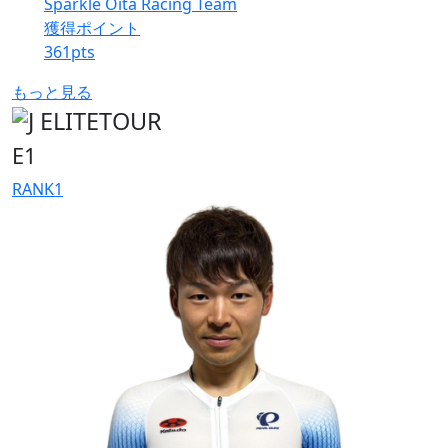
Sparkle Oita Racing Team
獲得ポイント
361
pts
もっと見る
E1
RANK
1