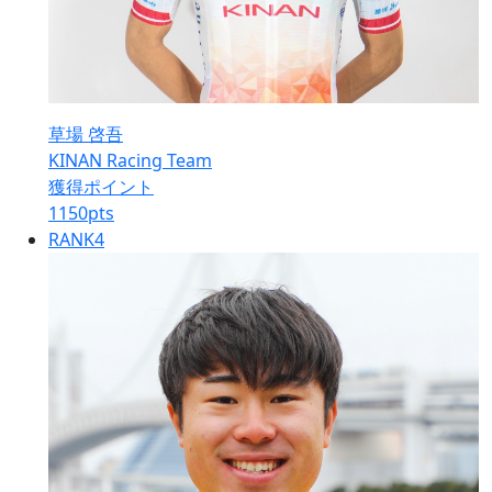
草場 啓吾
KINAN Racing Team
獲得ポイント
1150
pts
RANK
4