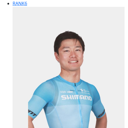
RANK
6