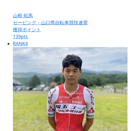
山根 拓馬
セービング・山口県自転車競技連盟
獲得ポイント
139
pts
RANK
4