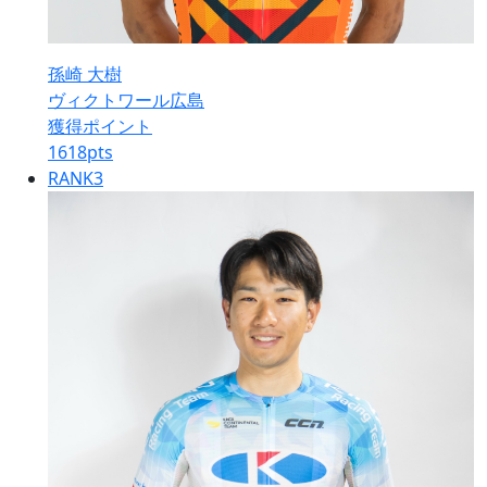
孫崎 大樹
ヴィクトワール広島
獲得ポイント
1618
pts
RANK
3