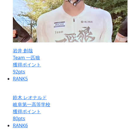
岩井 創哉
Team 一匹狼
獲得ポイント
92
pts
RANK
5
鈴木 レオナルド
岐阜第一高等学校
獲得ポイント
80
pts
RANK
6