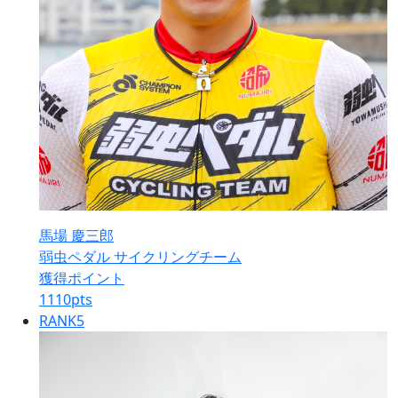
馬場 慶三郎
弱虫ペダル サイクリングチーム
獲得ポイント
1110
pts
RANK
5