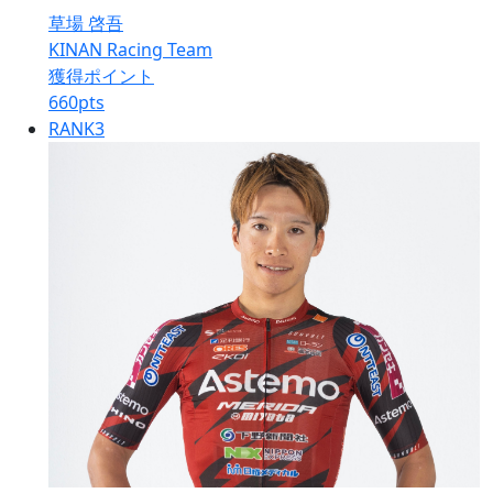
草場 啓吾
KINAN Racing Team
獲得ポイント
660
pts
RANK
3