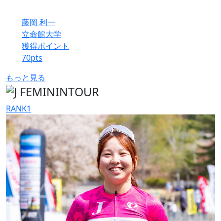
藤岡 利一
立命館大学
獲得ポイント
70
pts
もっと見る
RANK
1