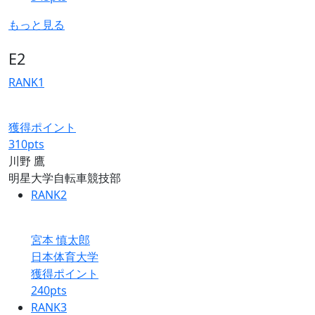
もっと見る
E2
RANK
1
獲得ポイント
310
pts
川野 鷹
明星大学自転車競技部
RANK
2
宮本 慎太郎
日本体育大学
獲得ポイント
240
pts
RANK
3