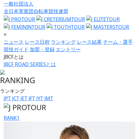
一般社団法人
全日本実業団自転車競技連盟
×
ニュース
レース日程
ランキング
レース結果
チーム・選手
競技ガイド
加盟・登録
エントリー
JBCFとは
JBCF ROAD SERIESとは
RANKING
ランキング
JPT
JCT
JET
JFT
JYT
JMT
RANK
1