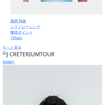
風間 翔眞
シマノレーシング
獲得ポイント
735
pts
もっと見る
RANK
1