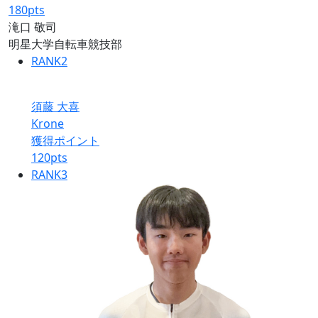
180
pts
滝口 敬司
明星大学自転車競技部
RANK
2
須藤 大喜
Krone
獲得ポイント
120
pts
RANK
3