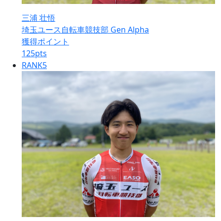
三浦 壮悟
埼玉ユース自転車競技部 Gen Alpha
獲得ポイント
125
pts
RANK
5