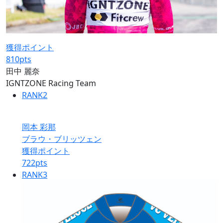
獲得ポイント
810
pts
田中 麗奈
IGNTZONE Racing Team
RANK
2
岡本 彩那
ブラウ・ブリッツェン
獲得ポイント
722
pts
RANK
3