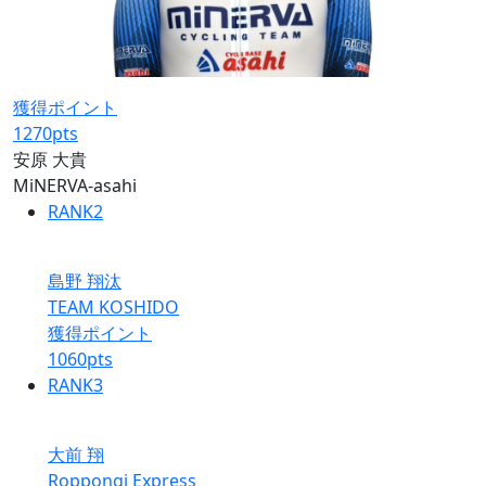
獲得ポイント
1270
pts
安原 大貴
MiNERVA-asahi
RANK
2
島野 翔汰
TEAM KOSHIDO
獲得ポイント
1060
pts
RANK
3
大前 翔
Roppongi Express