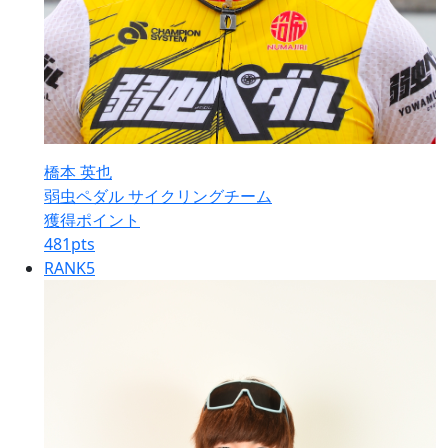
橋本 英也
弱虫ペダル サイクリングチーム
獲得ポイント
481
pts
RANK
5