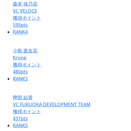
森本 保乃花
VC VELOCE
獲得ポイント
595
pts
RANK
4
小島 亜友花
Krone
獲得ポイント
480
pts
RANK
5
樫部 結香
VC FUKUOKA DEVELOPMENT TEAM
獲得ポイント
437
pts
RANK
5