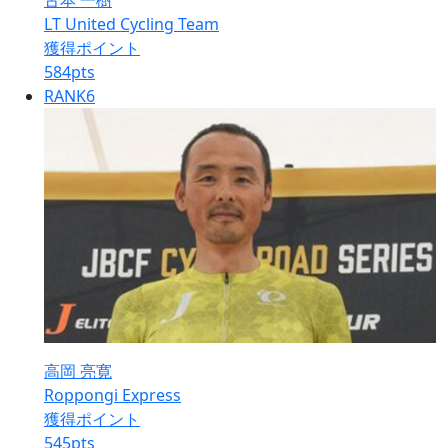
古本 一樹
LT United Cycling Team
獲得ポイント
584
pts
RANK
6
高岡 亮寛
Roppongi Express
獲得ポイント
545
pts