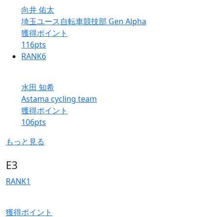
向井 佑太
埼玉ユース自転車競技部 Gen Alpha
獲得ポイント
116
pts
RANK
6
水田 知希
Astama cycling team
獲得ポイント
106
pts
もっと見る
E3
RANK
1
獲得ポイント