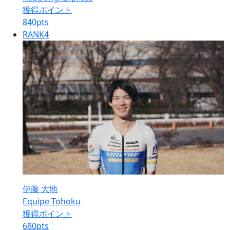
獲得ポイント
840
pts
RANK
4
伊藤 大地
Equipe Tohoku
獲得ポイント
680
pts