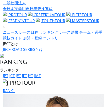
一般社団法人
全日本実業団自転車競技連盟
×
ニュース
レース日程
ランキング
レース結果
チーム・選手
競技ガイド
加盟・登録
エントリー
JBCFとは
JBCF ROAD SERIESとは
RANKING
ランキング
JPT
JCT
JET
JFT
JYT
JMT
RANK
1