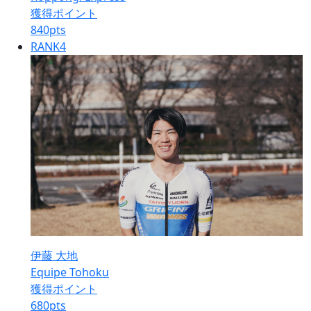
獲得ポイント
840
pts
RANK
4
伊藤 大地
Equipe Tohoku
獲得ポイント
680
pts