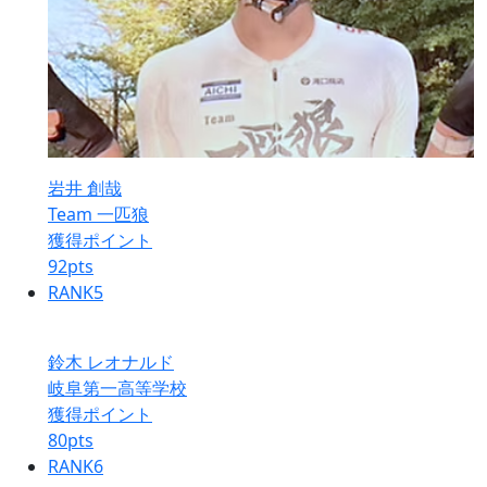
岩井 創哉
Team 一匹狼
獲得ポイント
92
pts
RANK
5
鈴木 レオナルド
岐阜第一高等学校
獲得ポイント
80
pts
RANK
6