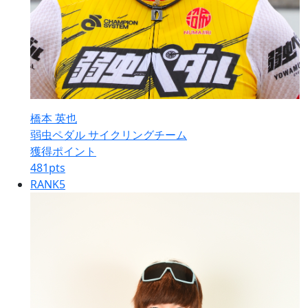
橋本 英也
弱虫ペダル サイクリングチーム
獲得ポイント
481
pts
RANK
5