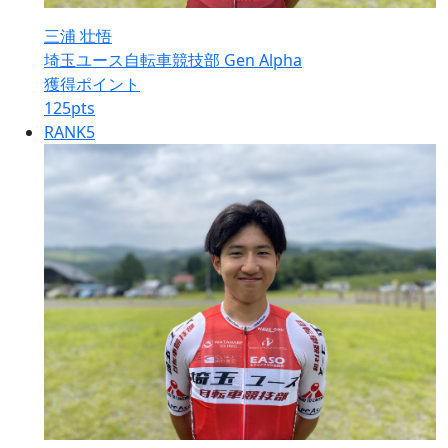
三浦 壮悟
埼玉ユース自転車競技部 Gen Alpha
獲得ポイント
125
pts
RANK
5