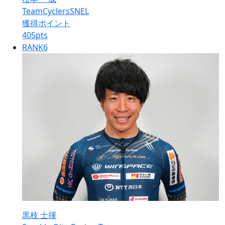
TeamCyclersSNEL
獲得ポイント
405
pts
RANK
6
黒枝 士揮