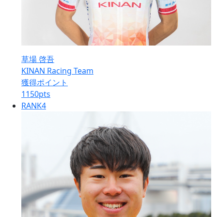
草場 啓吾
KINAN Racing Team
獲得ポイント
1150
pts
RANK
4