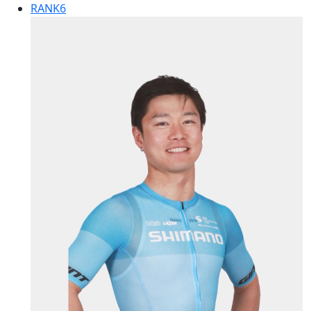
RANK
6