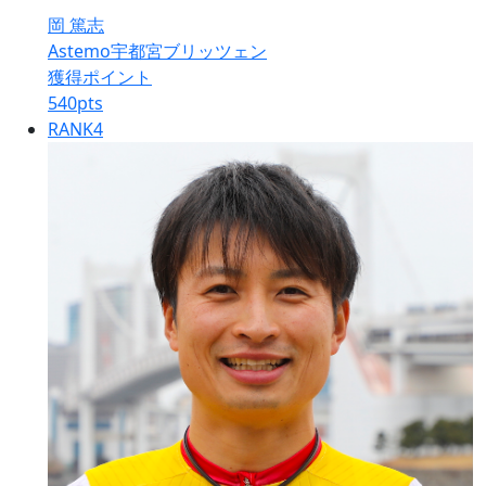
岡 篤志
Astemo宇都宮ブリッツェン
獲得ポイント
540
pts
RANK
4