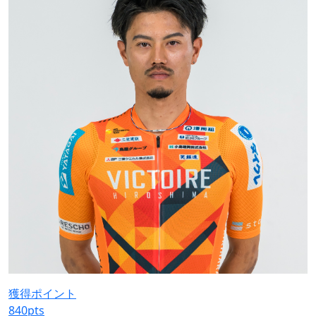
獲得ポイント
840
pts