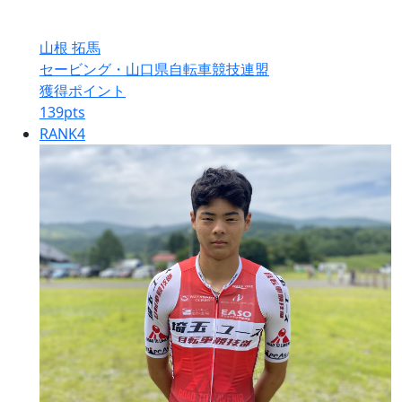
山根 拓馬
セービング・山口県自転車競技連盟
獲得ポイント
139
pts
RANK
4