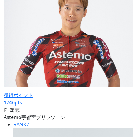
獲得ポイント
1746
pts
岡 篤志
Astemo宇都宮ブリッツェン
RANK
2