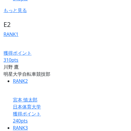
もっと見る
E2
RANK
1
獲得ポイント
310
pts
川野 鷹
明星大学自転車競技部
RANK
2
宮本 慎太郎
日本体育大学
獲得ポイント
240
pts
RANK
3