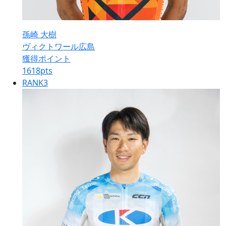
孫崎 大樹
ヴィクトワール広島
獲得ポイント
1618
pts
RANK
3