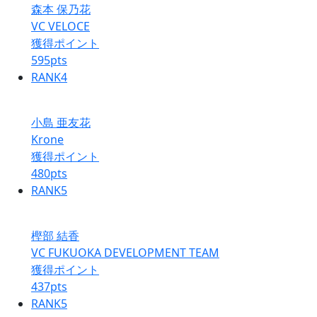
森本 保乃花
VC VELOCE
獲得ポイント
595
pts
RANK
4
小島 亜友花
Krone
獲得ポイント
480
pts
RANK
5
樫部 結香
VC FUKUOKA DEVELOPMENT TEAM
獲得ポイント
437
pts
RANK
5