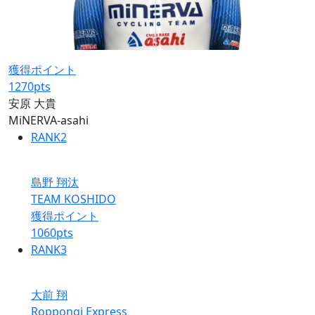
獲得ポイント
1270
pts
安原 大貴
MiNERVA-asahi
RANK
2
島野 翔汰
TEAM KOSHIDO
獲得ポイント
1060
pts
RANK
3
大前 翔
Roppongi Express