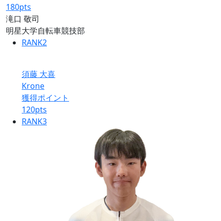
180
pts
滝口 敬司
明星大学自転車競技部
RANK
2
須藤 大喜
Krone
獲得ポイント
120
pts
RANK
3