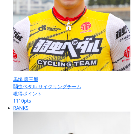
馬場 慶三郎
弱虫ペダル サイクリングチーム
獲得ポイント
1110
pts
RANK
5