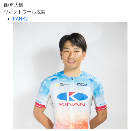
孫崎 大樹
ヴィクトワール広島
RANK
2