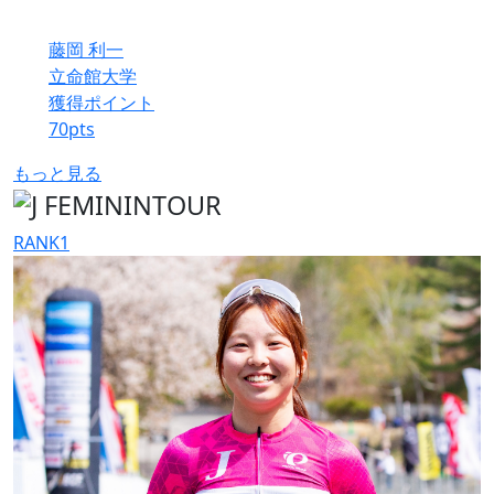
藤岡 利一
立命館大学
獲得ポイント
70
pts
もっと見る
RANK
1