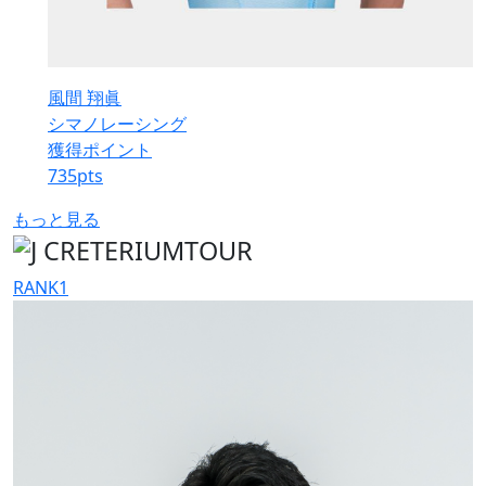
風間 翔眞
シマノレーシング
獲得ポイント
735
pts
もっと見る
RANK
1