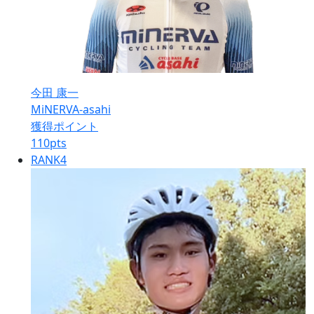
今田 康一
MiNERVA-asahi
獲得ポイント
110
pts
RANK
4