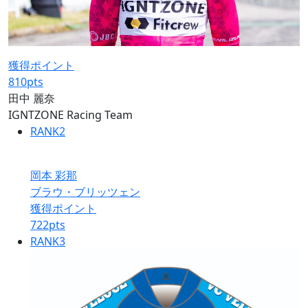
獲得ポイント
810
pts
田中 麗奈
IGNTZONE Racing Team
RANK
2
岡本 彩那
ブラウ・ブリッツェン
獲得ポイント
722
pts
RANK
3