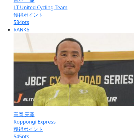
古本 一樹
LT United Cycling Team
獲得ポイント
584
pts
RANK
6
高岡 亮寛
Roppongi Express
獲得ポイント
545
pts