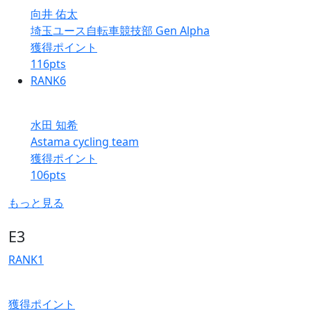
向井 佑太
埼玉ユース自転車競技部 Gen Alpha
獲得ポイント
116
pts
RANK
6
水田 知希
Astama cycling team
獲得ポイント
106
pts
もっと見る
E3
RANK
1
獲得ポイント