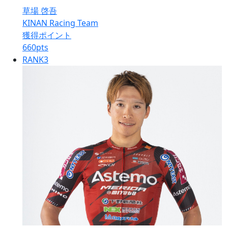
草場 啓吾
KINAN Racing Team
獲得ポイント
660
pts
RANK
3