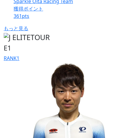
Sparkle Oita Racing Team
獲得ポイント
361
pts
もっと見る
E1
RANK
1