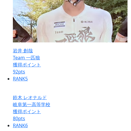
岩井 創哉
Team 一匹狼
獲得ポイント
92
pts
RANK
5
鈴木 レオナルド
岐阜第一高等学校
獲得ポイント
80
pts
RANK
6