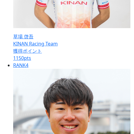
草場 啓吾
KINAN Racing Team
獲得ポイント
1150
pts
RANK
4