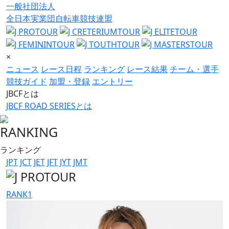
一般社団法人
全日本実業団自転車競技連盟
×
ニュース
レース日程
ランキング
レース結果
チーム・選手
競技ガイド
加盟・登録
エントリー
JBCFとは
JBCF ROAD SERIESとは
RANKING
ランキング
JPT
JCT
JET
JFT
JYT
JMT
RANK
1