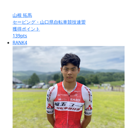
山根 拓馬
セービング・山口県自転車競技連盟
獲得ポイント
139
pts
RANK
4