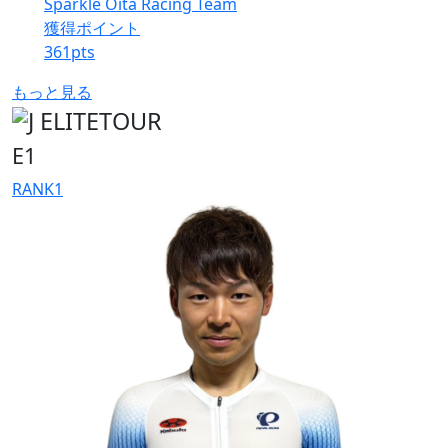
Sparkle Oita Racing Team
獲得ポイント
361
pts
もっと見る
E1
RANK
1