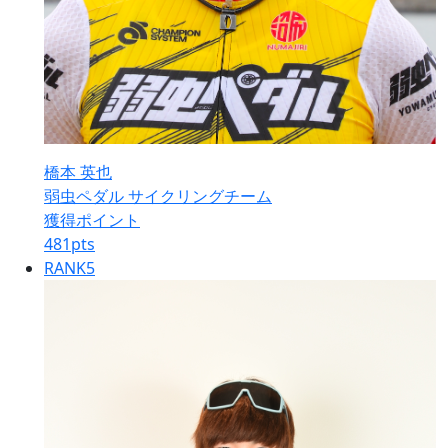
橋本 英也
弱虫ペダル サイクリングチーム
獲得ポイント
481
pts
RANK
5