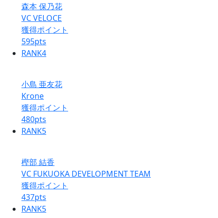
森本 保乃花
VC VELOCE
獲得ポイント
595
pts
RANK
4
小島 亜友花
Krone
獲得ポイント
480
pts
RANK
5
樫部 結香
VC FUKUOKA DEVELOPMENT TEAM
獲得ポイント
437
pts
RANK
5