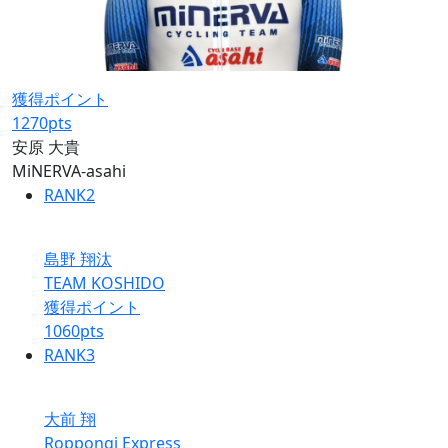
獲得ポイント
1270
pts
安原 大貴
MiNERVA-asahi
RANK
2
島野 翔汰
TEAM KOSHIDO
獲得ポイント
1060
pts
RANK
3
大前 翔
Roppongi Express