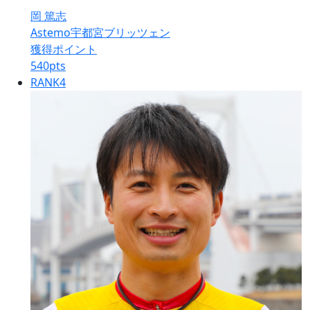
岡 篤志
Astemo宇都宮ブリッツェン
獲得ポイント
540
pts
RANK
4