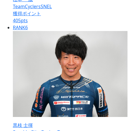
TeamCyclersSNEL
獲得ポイント
405
pts
RANK
6
黒枝 士揮