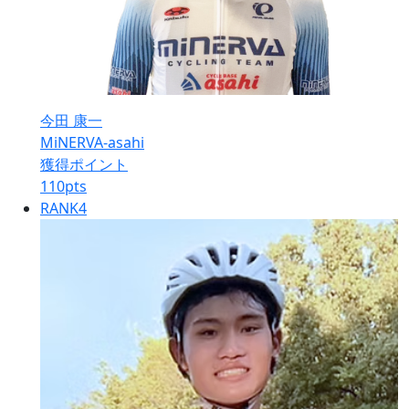
今田 康一
MiNERVA-asahi
獲得ポイント
110
pts
RANK
4