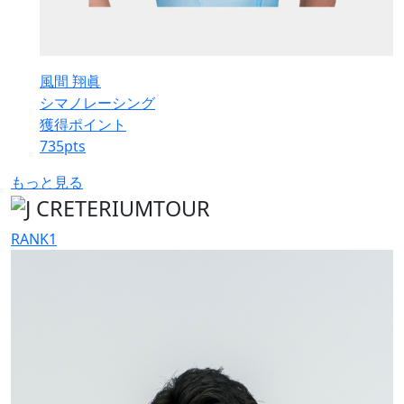
風間 翔眞
シマノレーシング
獲得ポイント
735
pts
もっと見る
RANK
1