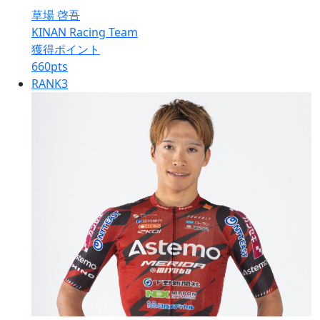
草場 啓吾
KINAN Racing Team
獲得ポイント
660
pts
RANK
3