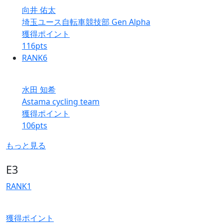
向井 佑太
埼玉ユース自転車競技部 Gen Alpha
獲得ポイント
116
pts
RANK
6
水田 知希
Astama cycling team
獲得ポイント
106
pts
もっと見る
E3
RANK
1
獲得ポイント