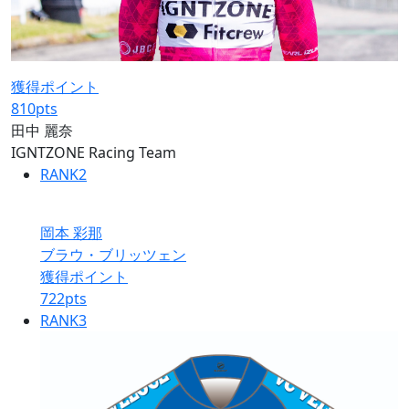
獲得ポイント
810
pts
田中 麗奈
IGNTZONE Racing Team
RANK
2
岡本 彩那
ブラウ・ブリッツェン
獲得ポイント
722
pts
RANK
3