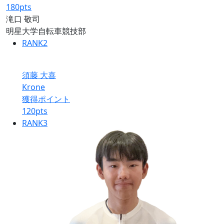
180
pts
滝口 敬司
明星大学自転車競技部
RANK
2
須藤 大喜
Krone
獲得ポイント
120
pts
RANK
3