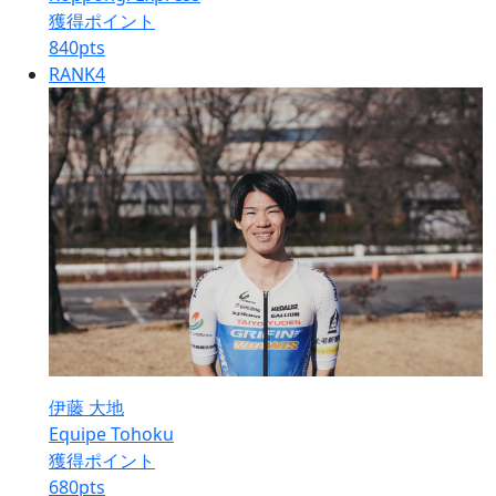
獲得ポイント
840
pts
RANK
4
伊藤 大地
Equipe Tohoku
獲得ポイント
680
pts