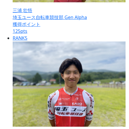
三浦 壮悟
埼玉ユース自転車競技部 Gen Alpha
獲得ポイント
125
pts
RANK
5