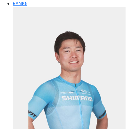
RANK
6