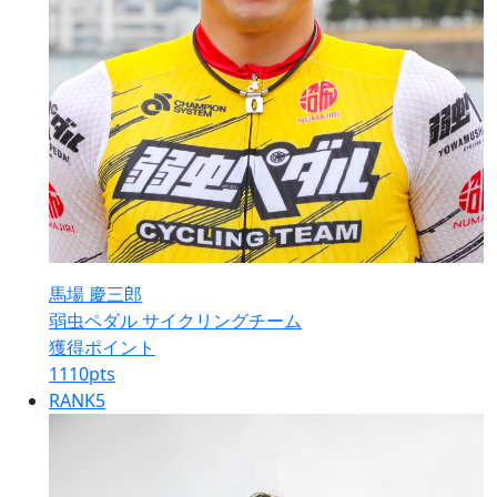
馬場 慶三郎
弱虫ペダル サイクリングチーム
獲得ポイント
1110
pts
RANK
5