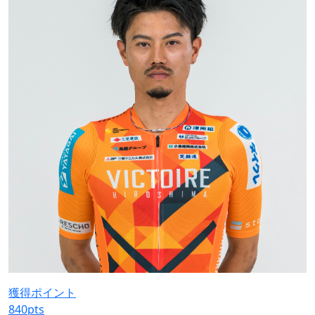
獲得ポイント
840
pts