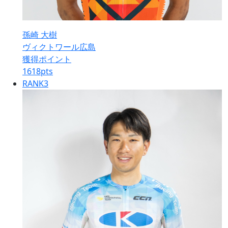
孫崎 大樹
ヴィクトワール広島
獲得ポイント
1618
pts
RANK
3