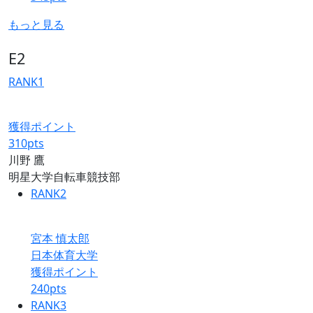
もっと見る
E2
RANK
1
獲得ポイント
310
pts
川野 鷹
明星大学自転車競技部
RANK
2
宮本 慎太郎
日本体育大学
獲得ポイント
240
pts
RANK
3