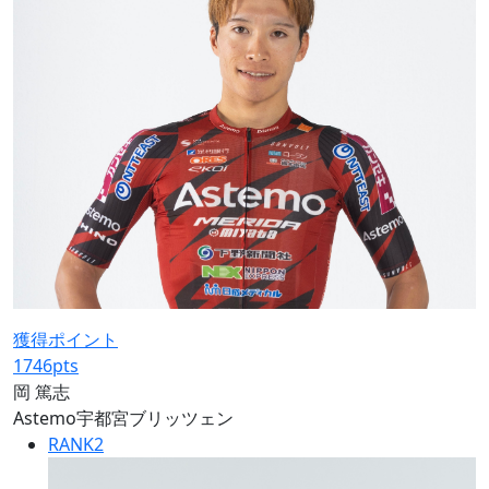
獲得ポイント
1746
pts
岡 篤志
Astemo宇都宮ブリッツェン
RANK
2