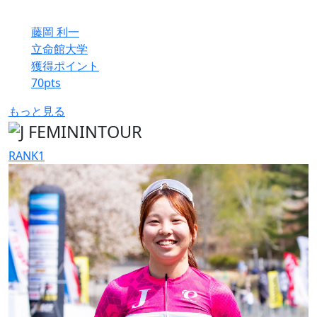
藤岡 利一
立命館大学
獲得ポイント
70
pts
もっと見る
RANK
1