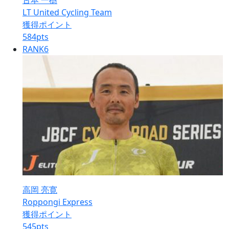
古本 一樹
LT United Cycling Team
獲得ポイント
584
pts
RANK
6
高岡 亮寛
Roppongi Express
獲得ポイント
545
pts