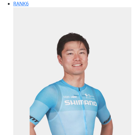
RANK
6