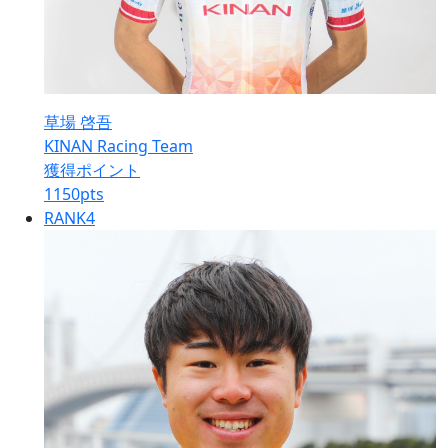
草場 啓吾
KINAN Racing Team
獲得ポイント
1150
pts
RANK
4