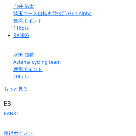
向井 佑太
埼玉ユース自転車競技部 Gen Alpha
獲得ポイント
116
pts
RANK
6
水田 知希
Astama cycling team
獲得ポイント
106
pts
もっと見る
E3
RANK
1
獲得ポイント