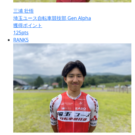
三浦 壮悟
埼玉ユース自転車競技部 Gen Alpha
獲得ポイント
125
pts
RANK
5