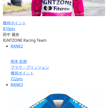
獲得ポイント
810
pts
田中 麗奈
IGNTZONE Racing Team
RANK
2
岡本 彩那
ブラウ・ブリッツェン
獲得ポイント
722
pts
RANK
3