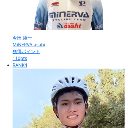
今田 康一
MiNERVA-asahi
獲得ポイント
110
pts
RANK
4