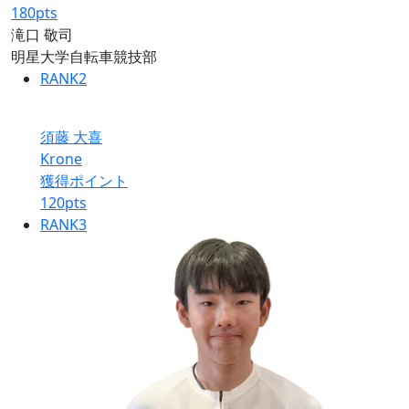
180
pts
滝口 敬司
明星大学自転車競技部
RANK
2
須藤 大喜
Krone
獲得ポイント
120
pts
RANK
3