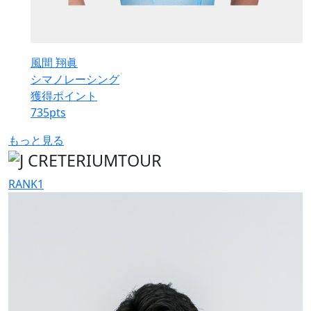
風間 翔眞
シマノレーシング
獲得ポイント
735
pts
もっと見る
RANK
1