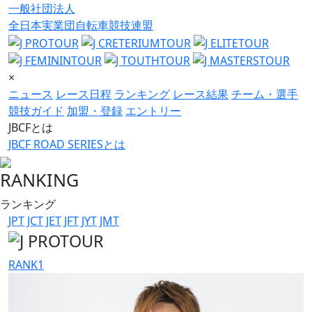
一般社団法人
全日本実業団自転車競技連盟
×
ニュース
レース日程
ランキング
レース結果
チーム・選手
競技ガイド
加盟・登録
エントリー
JBCFとは
JBCF ROAD SERIESとは
RANKING
ランキング
JPT
JCT
JET
JFT
JYT
JMT
RANK
1