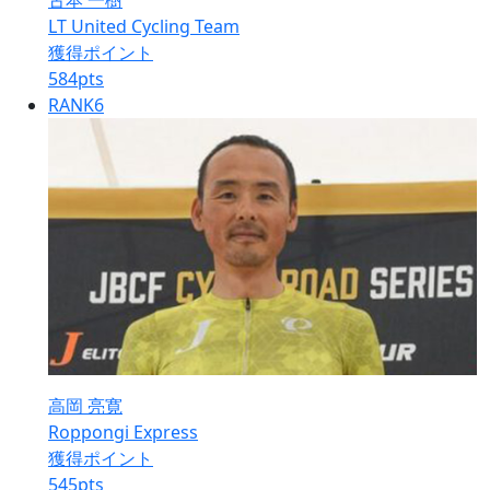
古本 一樹
LT United Cycling Team
獲得ポイント
584
pts
RANK
6
高岡 亮寛
Roppongi Express
獲得ポイント
545
pts