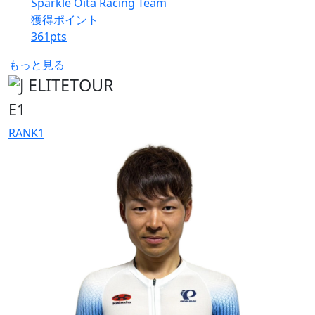
Sparkle Oita Racing Team
獲得ポイント
361
pts
もっと見る
E1
RANK
1