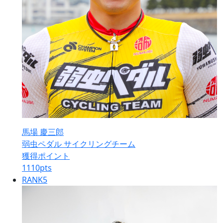
馬場 慶三郎
弱虫ペダル サイクリングチーム
獲得ポイント
1110
pts
RANK
5