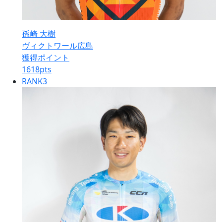
孫崎 大樹
ヴィクトワール広島
獲得ポイント
1618
pts
RANK
3