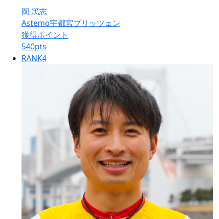
岡 篤志
Astemo宇都宮ブリッツェン
獲得ポイント
540
pts
RANK
4