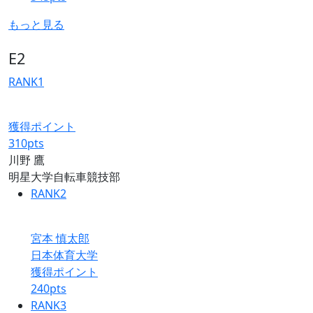
もっと見る
E2
RANK
1
獲得ポイント
310
pts
川野 鷹
明星大学自転車競技部
RANK
2
宮本 慎太郎
日本体育大学
獲得ポイント
240
pts
RANK
3