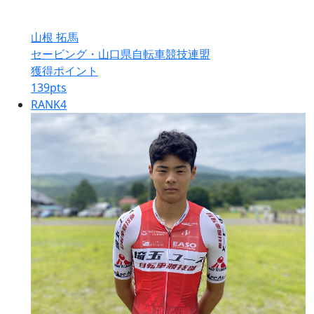
山根 拓馬
セービング・山口県自転車競技連盟
獲得ポイント
139
pts
RANK
4