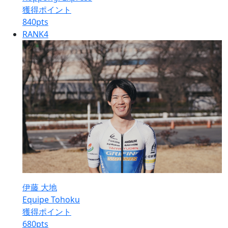
獲得ポイント
840
pts
RANK
4
伊藤 大地
Equipe Tohoku
獲得ポイント
680
pts