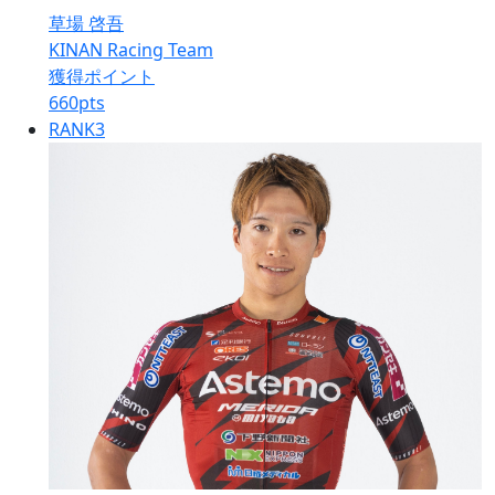
草場 啓吾
KINAN Racing Team
獲得ポイント
660
pts
RANK
3