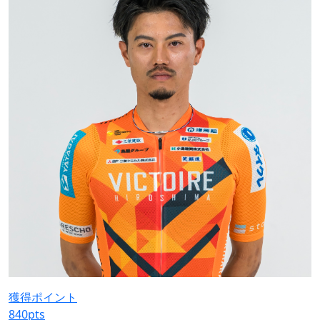
獲得ポイント
840
pts