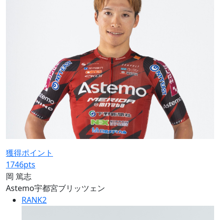
獲得ポイント
1746
pts
岡 篤志
Astemo宇都宮ブリッツェン
RANK
2