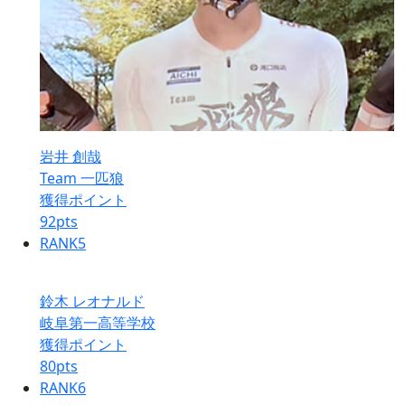
岩井 創哉
Team 一匹狼
獲得ポイント
92
pts
RANK
5
鈴木 レオナルド
岐阜第一高等学校
獲得ポイント
80
pts
RANK
6