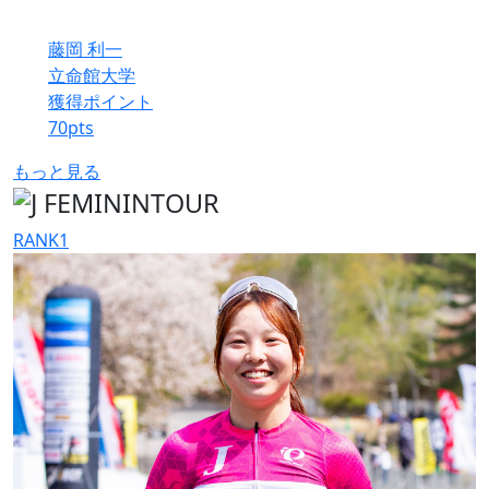
藤岡 利一
立命館大学
獲得ポイント
70
pts
もっと見る
RANK
1