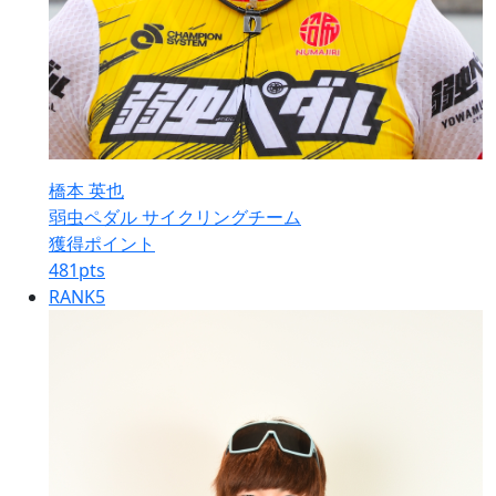
橋本 英也
弱虫ペダル サイクリングチーム
獲得ポイント
481
pts
RANK
5