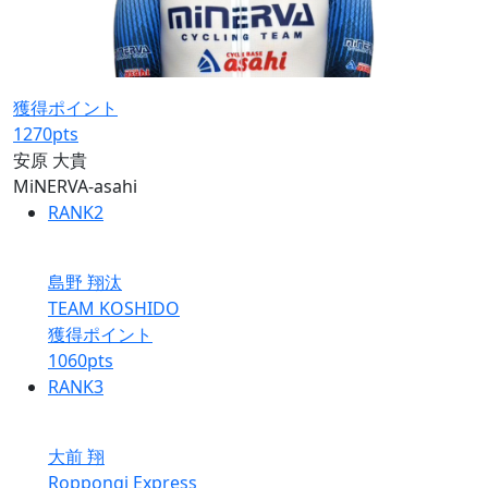
獲得ポイント
1270
pts
安原 大貴
MiNERVA-asahi
RANK
2
島野 翔汰
TEAM KOSHIDO
獲得ポイント
1060
pts
RANK
3
大前 翔
Roppongi Express