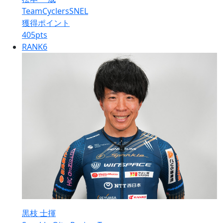
TeamCyclersSNEL
獲得ポイント
405
pts
RANK
6
黒枝 士揮