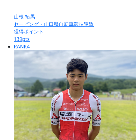
山根 拓馬
セービング・山口県自転車競技連盟
獲得ポイント
139
pts
RANK
4