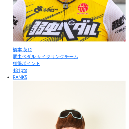
橋本 英也
弱虫ペダル サイクリングチーム
獲得ポイント
481
pts
RANK
5