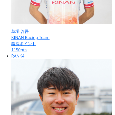
草場 啓吾
KINAN Racing Team
獲得ポイント
1150
pts
RANK
4