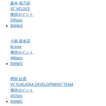
森本 保乃花
VC VELOCE
獲得ポイント
595
pts
RANK
4
小島 亜友花
Krone
獲得ポイント
480
pts
RANK
5
樫部 結香
VC FUKUOKA DEVELOPMENT TEAM
獲得ポイント
437
pts
RANK
5