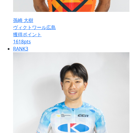
孫崎 大樹
ヴィクトワール広島
獲得ポイント
1618
pts
RANK
3