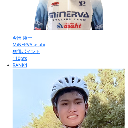
今田 康一
MiNERVA-asahi
獲得ポイント
110
pts
RANK
4