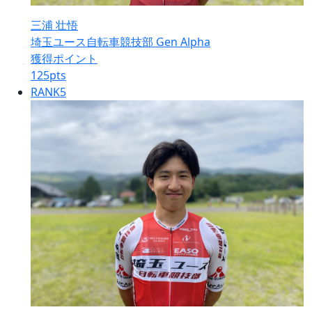
三浦 壮悟
埼玉ユース自転車競技部 Gen Alpha
獲得ポイント
125
pts
RANK
5