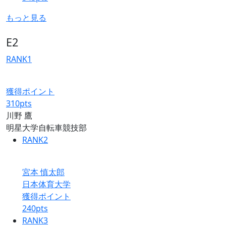
もっと見る
E2
RANK
1
獲得ポイント
310
pts
川野 鷹
明星大学自転車競技部
RANK
2
宮本 慎太郎
日本体育大学
獲得ポイント
240
pts
RANK
3