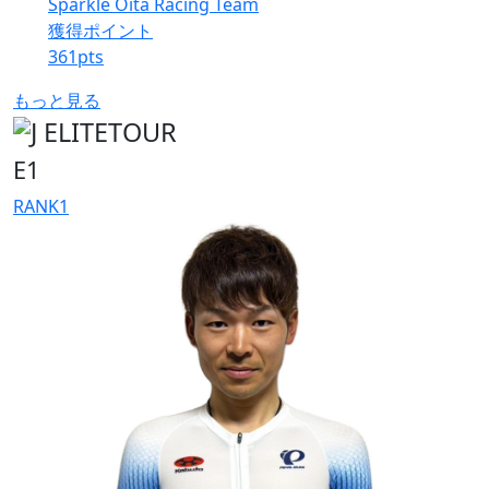
Sparkle Oita Racing Team
獲得ポイント
361
pts
もっと見る
E1
RANK
1