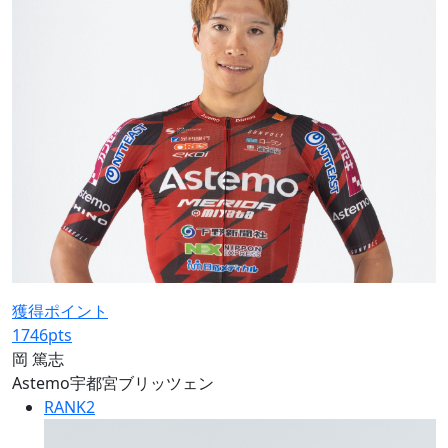
獲得ポイント
1746
pts
岡 篤志
Astemo宇都宮ブリッツェン
RANK
2