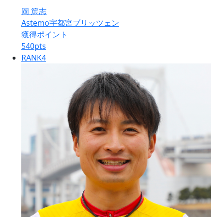
岡 篤志
Astemo宇都宮ブリッツェン
獲得ポイント
540
pts
RANK
4