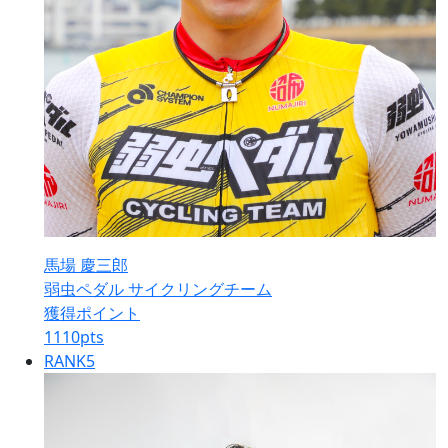
馬場 慶三郎
弱虫ペダル サイクリングチーム
獲得ポイント
1110
pts
RANK
5