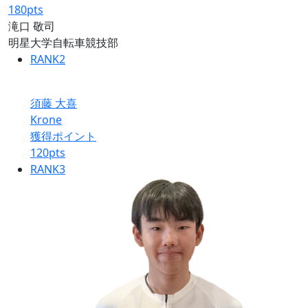
180
pts
滝口 敬司
明星大学自転車競技部
RANK
2
須藤 大喜
Krone
獲得ポイント
120
pts
RANK
3