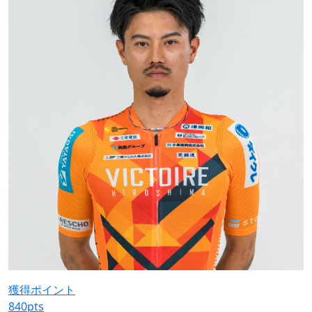
獲得ポイント
840
pts