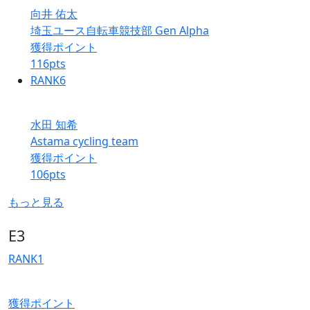
向井 佑太
埼玉ユース自転車競技部 Gen Alpha
獲得ポイント
116
pts
RANK
6
水田 知希
Astama cycling team
獲得ポイント
106
pts
もっと見る
E3
RANK
1
獲得ポイント