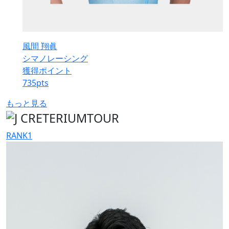
風間 翔眞
シマノレーシング
獲得ポイント
735
pts
もっと見る
RANK
1