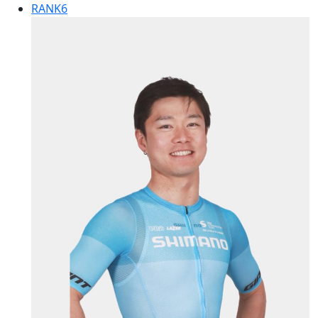
RANK
6