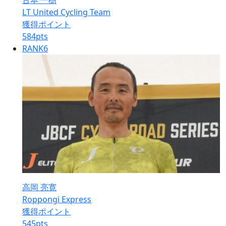
古本 一樹
LT United Cycling Team
獲得ポイント
584
pts
RANK
6
高岡 亮寛
Roppongi Express
獲得ポイント
545
pts