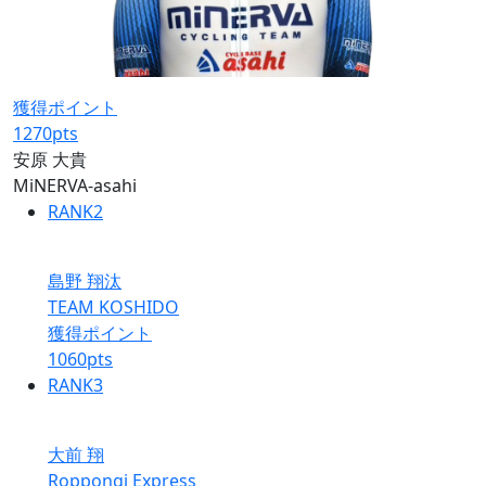
獲得ポイント
1270
pts
安原 大貴
MiNERVA-asahi
RANK
2
島野 翔汰
TEAM KOSHIDO
獲得ポイント
1060
pts
RANK
3
大前 翔
Roppongi Express