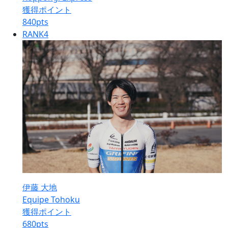
獲得ポイント
840
pts
RANK
4
伊藤 大地
Equipe Tohoku
獲得ポイント
680
pts