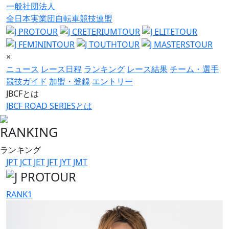
一般社団法人
全日本実業団自転車競技連盟
×
ニュース
レース日程
ランキング
レース結果
チーム・選手
競技ガイド
加盟・登録
エントリー
JBCFとは
JBCF ROAD SERIESとは
RANKING
ランキング
JPT
JCT
JET
JFT
JYT
JMT
RANK
1