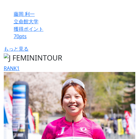
藤岡 利一
立命館大学
獲得ポイント
70
pts
もっと見る
RANK
1