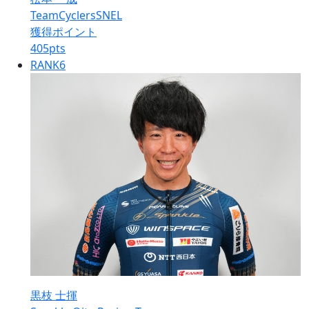
TeamCyclersSNEL
獲得ポイント
405
pts
RANK
6
黒枝 士揮