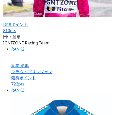
獲得ポイント
810
pts
田中 麗奈
IGNTZONE Racing Team
RANK
2
岡本 彩那
ブラウ・ブリッツェン
獲得ポイント
722
pts
RANK
3