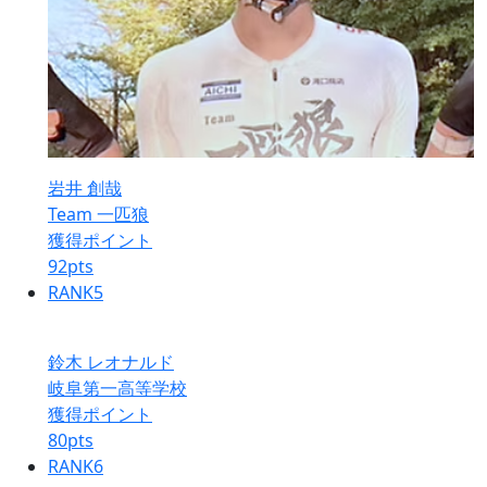
岩井 創哉
Team 一匹狼
獲得ポイント
92
pts
RANK
5
鈴木 レオナルド
岐阜第一高等学校
獲得ポイント
80
pts
RANK
6