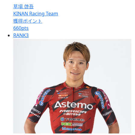
草場 啓吾
KINAN Racing Team
獲得ポイント
660
pts
RANK
3