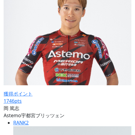
獲得ポイント
1746
pts
岡 篤志
Astemo宇都宮ブリッツェン
RANK
2