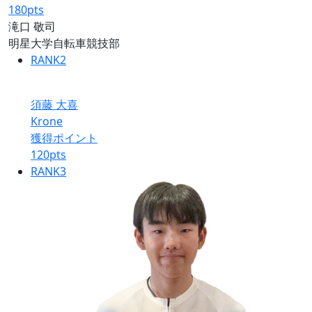
180
pts
滝口 敬司
明星大学自転車競技部
RANK
2
須藤 大喜
Krone
獲得ポイント
120
pts
RANK
3