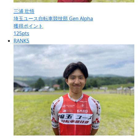
三浦 壮悟
埼玉ユース自転車競技部 Gen Alpha
獲得ポイント
125
pts
RANK
5