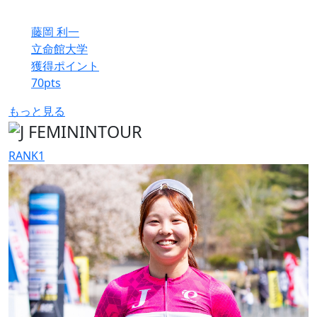
藤岡 利一
立命館大学
獲得ポイント
70
pts
もっと見る
RANK
1