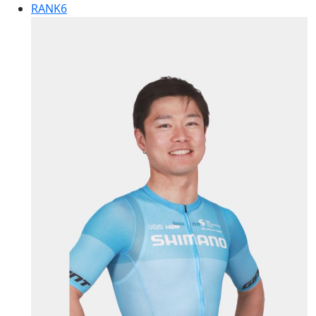
RANK
6