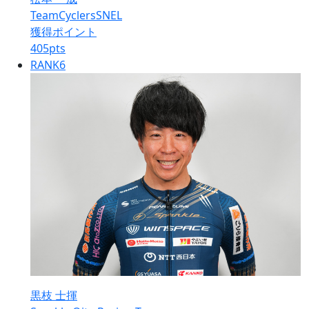
TeamCyclersSNEL
獲得ポイント
405
pts
RANK
6
黒枝 士揮