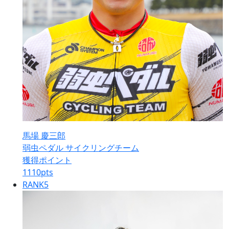
馬場 慶三郎
弱虫ペダル サイクリングチーム
獲得ポイント
1110
pts
RANK
5