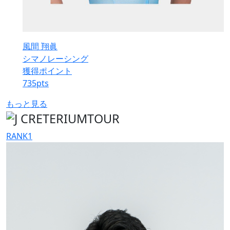
風間 翔眞
シマノレーシング
獲得ポイント
735
pts
もっと見る
RANK
1