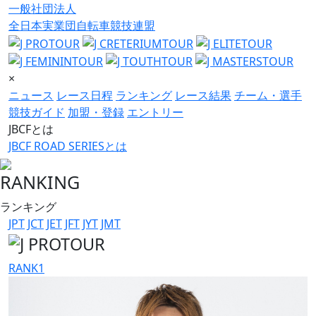
一般社団法人
全日本実業団自転車競技連盟
×
ニュース
レース日程
ランキング
レース結果
チーム・選手
競技ガイド
加盟・登録
エントリー
JBCFとは
JBCF ROAD SERIESとは
RANKING
ランキング
JPT
JCT
JET
JFT
JYT
JMT
RANK
1