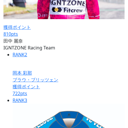
獲得ポイント
810
pts
田中 麗奈
IGNTZONE Racing Team
RANK
2
岡本 彩那
ブラウ・ブリッツェン
獲得ポイント
722
pts
RANK
3