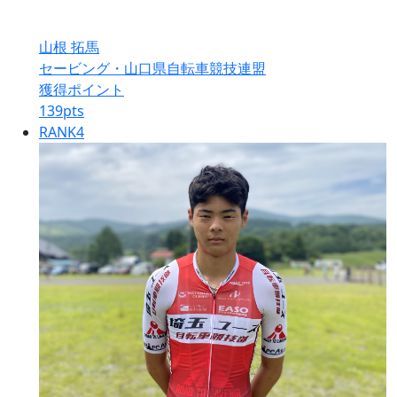
山根 拓馬
セービング・山口県自転車競技連盟
獲得ポイント
139
pts
RANK
4