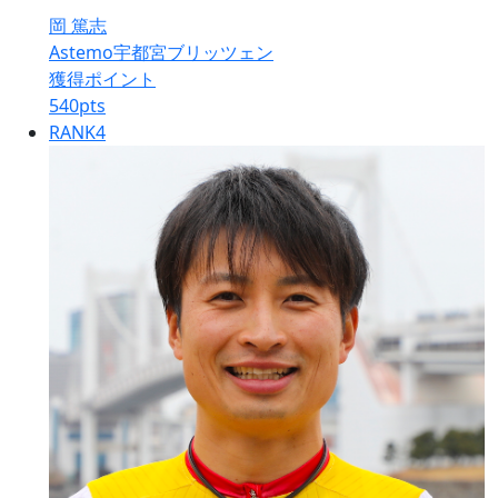
岡 篤志
Astemo宇都宮ブリッツェン
獲得ポイント
540
pts
RANK
4