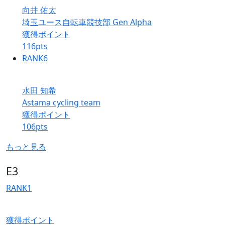
向井 佑太
埼玉ユース自転車競技部 Gen Alpha
獲得ポイント
116
pts
RANK
6
水田 知希
Astama cycling team
獲得ポイント
106
pts
もっと見る
E3
RANK
1
獲得ポイント