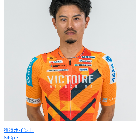
獲得ポイント
840
pts