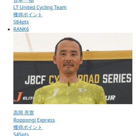
古本 一樹
LT United Cycling Team
獲得ポイント
584
pts
RANK
6
高岡 亮寛
Roppongi Express
獲得ポイント
545
pts