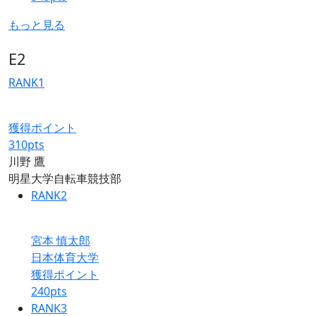
もっと見る
E2
RANK
1
獲得ポイント
310
pts
川野 鷹
明星大学自転車競技部
RANK
2
宮本 慎太郎
日本体育大学
獲得ポイント
240
pts
RANK
3