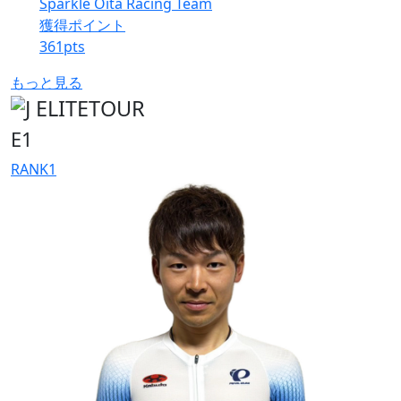
Sparkle Oita Racing Team
獲得ポイント
361
pts
もっと見る
E1
RANK
1