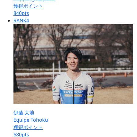
獲得ポイント
840
pts
RANK
4
伊藤 大地
Equipe Tohoku
獲得ポイント
680
pts