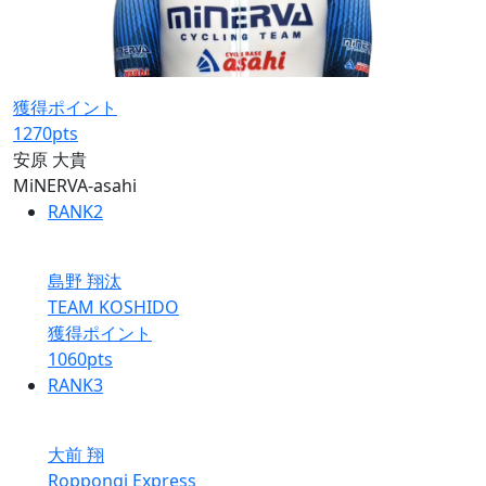
獲得ポイント
1270
pts
安原 大貴
MiNERVA-asahi
RANK
2
島野 翔汰
TEAM KOSHIDO
獲得ポイント
1060
pts
RANK
3
大前 翔
Roppongi Express