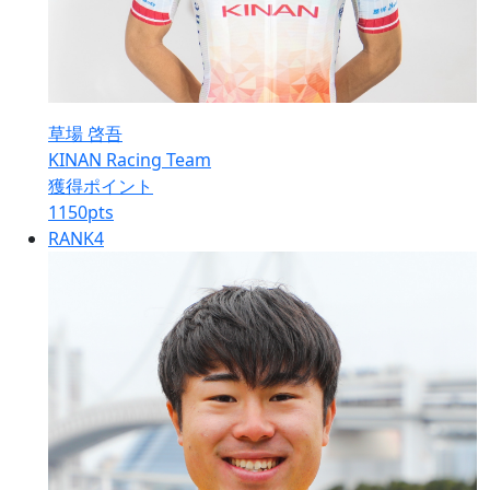
草場 啓吾
KINAN Racing Team
獲得ポイント
1150
pts
RANK
4