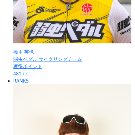
橋本 英也
弱虫ペダル サイクリングチーム
獲得ポイント
481
pts
RANK
5