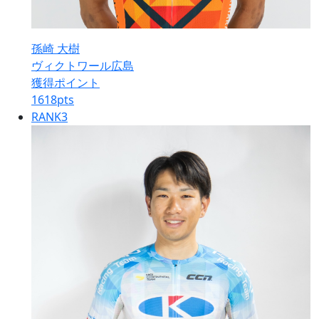
孫崎 大樹
ヴィクトワール広島
獲得ポイント
1618
pts
RANK
3