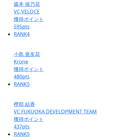
森本 保乃花
VC VELOCE
獲得ポイント
595
pts
RANK
4
小島 亜友花
Krone
獲得ポイント
480
pts
RANK
5
樫部 結香
VC FUKUOKA DEVELOPMENT TEAM
獲得ポイント
437
pts
RANK
5