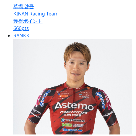
草場 啓吾
KINAN Racing Team
獲得ポイント
660
pts
RANK
3