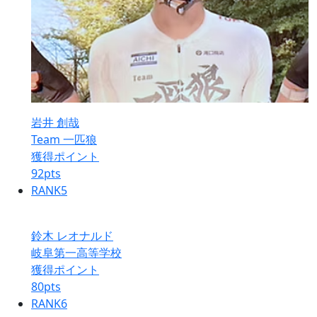
岩井 創哉
Team 一匹狼
獲得ポイント
92
pts
RANK
5
鈴木 レオナルド
岐阜第一高等学校
獲得ポイント
80
pts
RANK
6