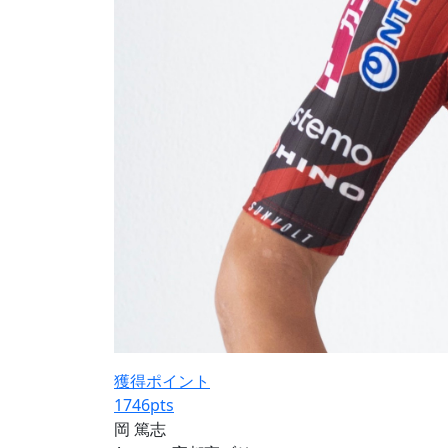
獲得ポイント
1746
pts
岡 篤志