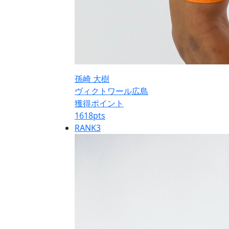
孫崎 大樹
ヴィクトワール広島
獲得ポイント
1618
pts
RANK
3