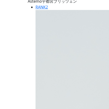
Astemo宇都宮ブリッツェン
RANK
2