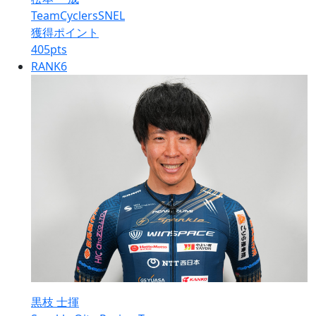
TeamCyclersSNEL
獲得ポイント
405
pts
RANK
6
黒枝 士揮