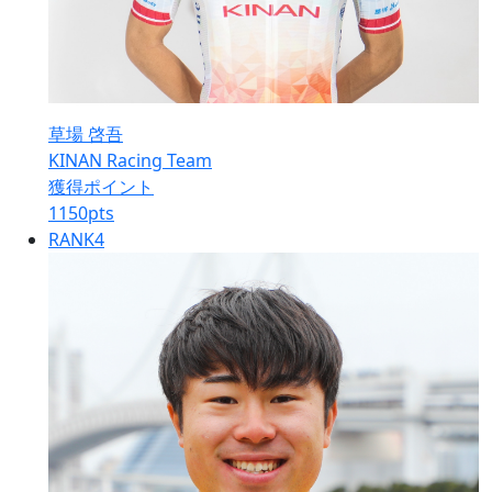
草場 啓吾
KINAN Racing Team
獲得ポイント
1150
pts
RANK
4