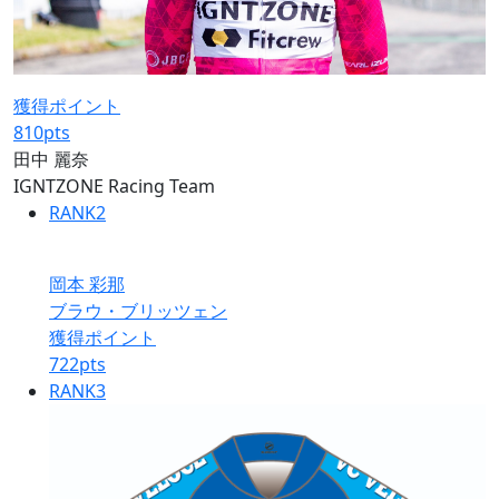
獲得ポイント
810
pts
田中 麗奈
IGNTZONE Racing Team
RANK
2
岡本 彩那
ブラウ・ブリッツェン
獲得ポイント
722
pts
RANK
3