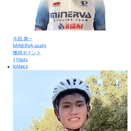
今田 康一
MiNERVA-asahi
獲得ポイント
110
pts
RANK
4