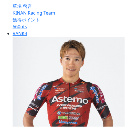
草場 啓吾
KINAN Racing Team
獲得ポイント
660
pts
RANK
3