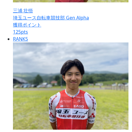
三浦 壮悟
埼玉ユース自転車競技部 Gen Alpha
獲得ポイント
125
pts
RANK
5