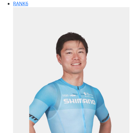
RANK
6