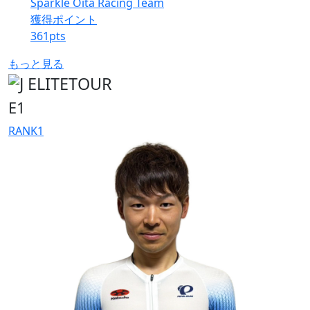
Sparkle Oita Racing Team
獲得ポイント
361
pts
もっと見る
E1
RANK
1