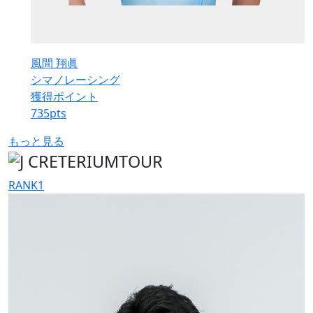
風間 翔眞
シマノレーシング
獲得ポイント
735
pts
もっと見る
RANK
1