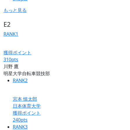
もっと見る
E2
RANK
1
獲得ポイント
310
pts
川野 鷹
明星大学自転車競技部
RANK
2
宮本 慎太郎
日本体育大学
獲得ポイント
240
pts
RANK
3