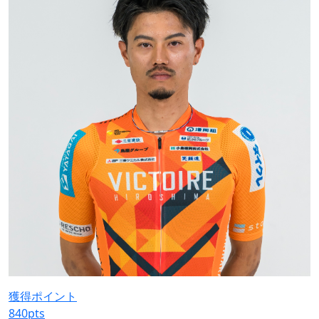
獲得ポイント
840
pts