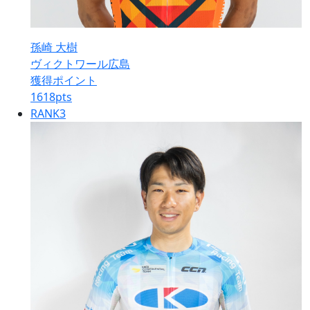
孫崎 大樹
ヴィクトワール広島
獲得ポイント
1618
pts
RANK
3