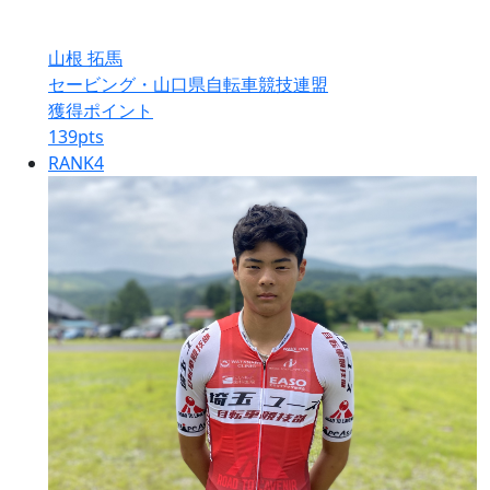
山根 拓馬
セービング・山口県自転車競技連盟
獲得ポイント
139
pts
RANK
4