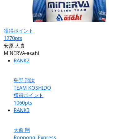
獲得ポイント
1270
pts
安原 大貴
MiNERVA-asahi
RANK
2
島野 翔汰
TEAM KOSHIDO
獲得ポイント
1060
pts
RANK
3
大前 翔
Roppongi Express