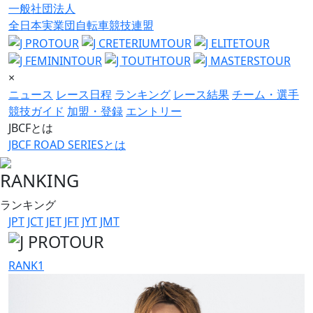
一般社団法人
全日本実業団自転車競技連盟
×
ニュース
レース日程
ランキング
レース結果
チーム・選手
競技ガイド
加盟・登録
エントリー
JBCFとは
JBCF ROAD SERIESとは
RANKING
ランキング
JPT
JCT
JET
JFT
JYT
JMT
RANK
1