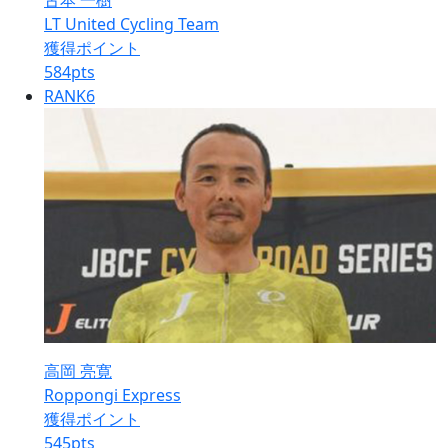
古本 一樹
LT United Cycling Team
獲得ポイント
584
pts
RANK
6
高岡 亮寛
Roppongi Express
獲得ポイント
545
pts