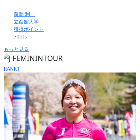
藤岡 利一
立命館大学
獲得ポイント
70
pts
もっと見る
RANK
1