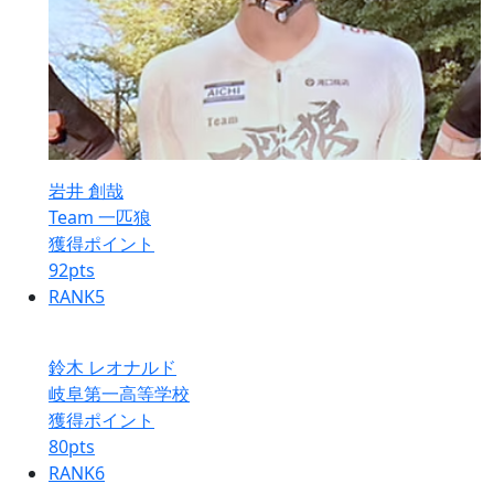
岩井 創哉
Team 一匹狼
獲得ポイント
92
pts
RANK
5
鈴木 レオナルド
岐阜第一高等学校
獲得ポイント
80
pts
RANK
6