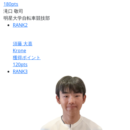
180
pts
滝口 敬司
明星大学自転車競技部
RANK
2
須藤 大喜
Krone
獲得ポイント
120
pts
RANK
3