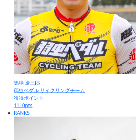
馬場 慶三郎
弱虫ペダル サイクリングチーム
獲得ポイント
1110
pts
RANK
5