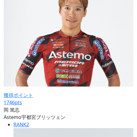
獲得ポイント
1746
pts
岡 篤志
Astemo宇都宮ブリッツェン
RANK
2