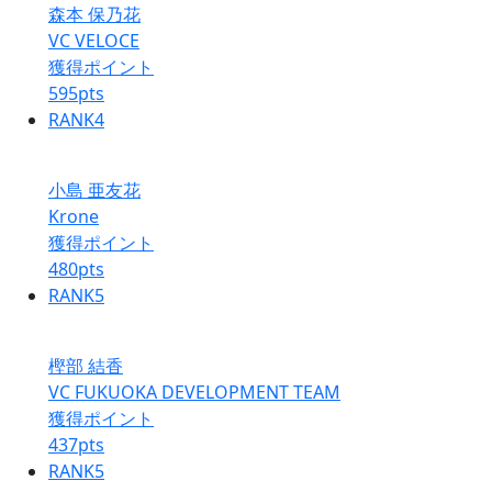
森本 保乃花
VC VELOCE
獲得ポイント
595
pts
RANK
4
小島 亜友花
Krone
獲得ポイント
480
pts
RANK
5
樫部 結香
VC FUKUOKA DEVELOPMENT TEAM
獲得ポイント
437
pts
RANK
5