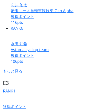
向井 佑太
埼玉ユース自転車競技部 Gen Alpha
獲得ポイント
116
pts
RANK
6
水田 知希
Astama cycling team
獲得ポイント
106
pts
もっと見る
E3
RANK
1
獲得ポイント