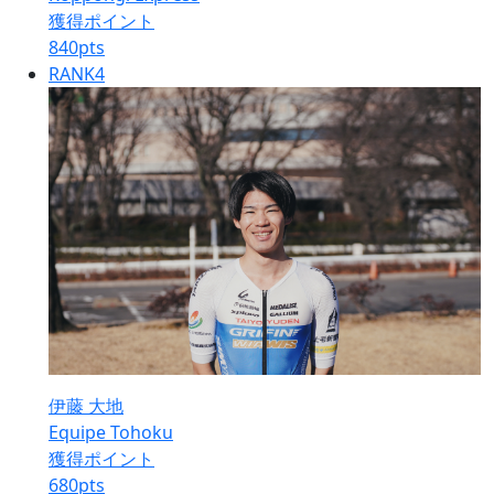
獲得ポイント
840
pts
RANK
4
伊藤 大地
Equipe Tohoku
獲得ポイント
680
pts