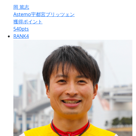
岡 篤志
Astemo宇都宮ブリッツェン
獲得ポイント
540
pts
RANK
4