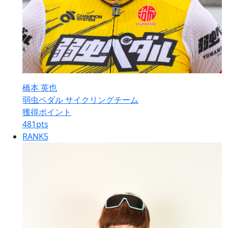
橋本 英也
弱虫ペダル サイクリングチーム
獲得ポイント
481
pts
RANK
5