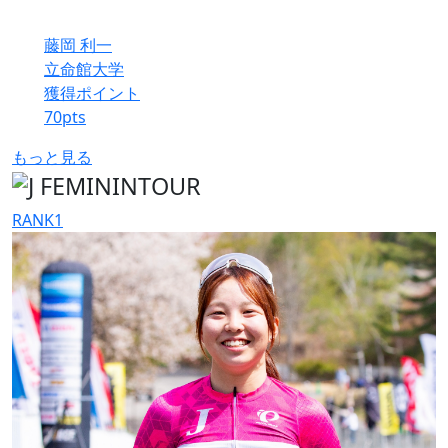
藤岡 利一
立命館大学
獲得ポイント
70
pts
もっと見る
RANK
1