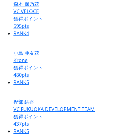
森本 保乃花
VC VELOCE
獲得ポイント
595
pts
RANK
4
小島 亜友花
Krone
獲得ポイント
480
pts
RANK
5
樫部 結香
VC FUKUOKA DEVELOPMENT TEAM
獲得ポイント
437
pts
RANK
5