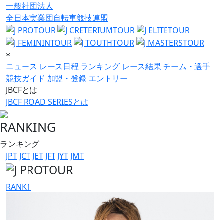
一般社団法人
全日本実業団自転車競技連盟
×
ニュース
レース日程
ランキング
レース結果
チーム・選手
競技ガイド
加盟・登録
エントリー
JBCFとは
JBCF ROAD SERIESとは
RANKING
ランキング
JPT
JCT
JET
JFT
JYT
JMT
RANK
1