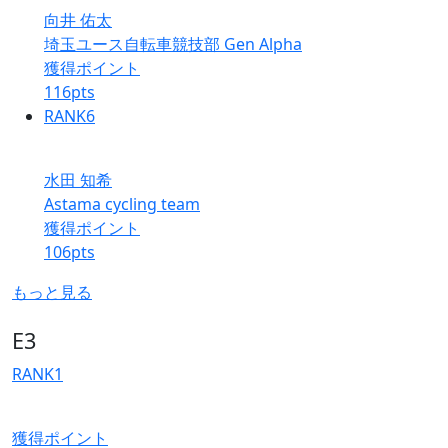
向井 佑太
埼玉ユース自転車競技部 Gen Alpha
獲得ポイント
116
pts
RANK
6
水田 知希
Astama cycling team
獲得ポイント
106
pts
もっと見る
E3
RANK
1
獲得ポイント