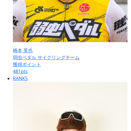
橋本 英也
弱虫ペダル サイクリングチーム
獲得ポイント
481
pts
RANK
5