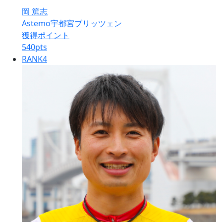
岡 篤志
Astemo宇都宮ブリッツェン
獲得ポイント
540
pts
RANK
4