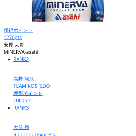
獲得ポイント
1270
pts
安原 大貴
MiNERVA-asahi
RANK
2
島野 翔汰
TEAM KOSHIDO
獲得ポイント
1060
pts
RANK
3
大前 翔
Roppongi Express