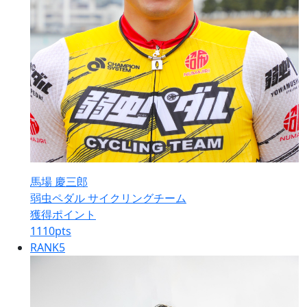
馬場 慶三郎
弱虫ペダル サイクリングチーム
獲得ポイント
1110
pts
RANK
5