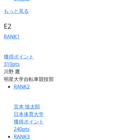
もっと見る
E2
RANK
1
獲得ポイント
310
pts
川野 鷹
明星大学自転車競技部
RANK
2
宮本 慎太郎
日本体育大学
獲得ポイント
240
pts
RANK
3