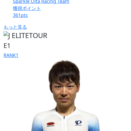
Sparkle Oita Racing Team
獲得ポイント
361
pts
もっと見る
E1
RANK
1