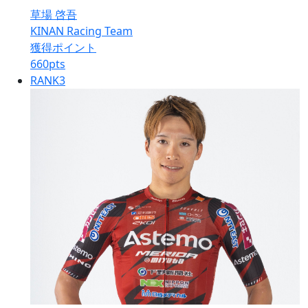
草場 啓吾
KINAN Racing Team
獲得ポイント
660
pts
RANK
3