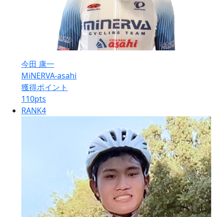
今田 康一
MiNERVA-asahi
獲得ポイント
110
pts
RANK
4