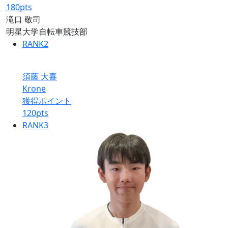
180
pts
滝口 敬司
明星大学自転車競技部
RANK
2
須藤 大喜
Krone
獲得ポイント
120
pts
RANK
3