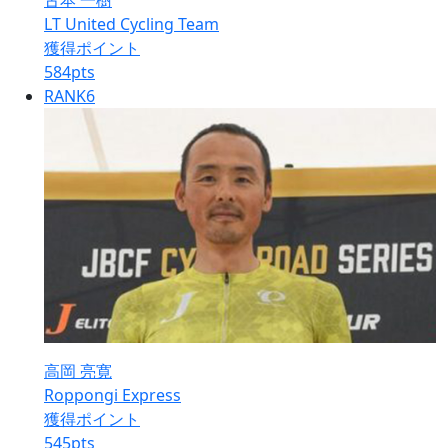
古本 一樹
LT United Cycling Team
獲得ポイント
584
pts
RANK
6
高岡 亮寛
Roppongi Express
獲得ポイント
545
pts