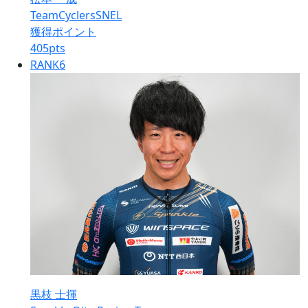
TeamCyclersSNEL
獲得ポイント
405
pts
RANK
6
黒枝 士揮