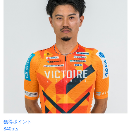
獲得ポイント
840
pts