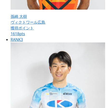
孫崎 大樹
ヴィクトワール広島
獲得ポイント
1618
pts
RANK
3