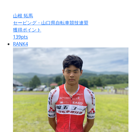
山根 拓馬
セービング・山口県自転車競技連盟
獲得ポイント
139
pts
RANK
4