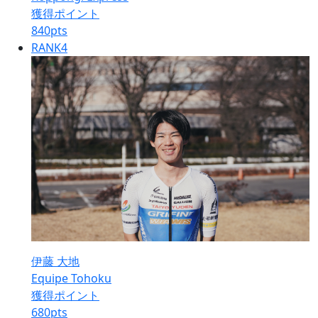
獲得ポイント
840
pts
RANK
4
伊藤 大地
Equipe Tohoku
獲得ポイント
680
pts