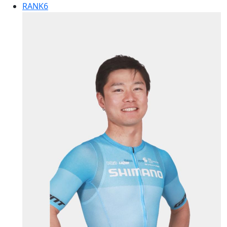
RANK
6