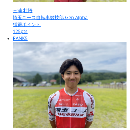
三浦 壮悟
埼玉ユース自転車競技部 Gen Alpha
獲得ポイント
125
pts
RANK
5