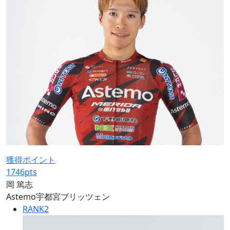
獲得ポイント
1746
pts
岡 篤志
Astemo宇都宮ブリッツェン
RANK
2