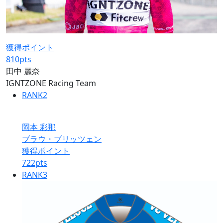
獲得ポイント
810
pts
田中 麗奈
IGNTZONE Racing Team
RANK
2
岡本 彩那
ブラウ・ブリッツェン
獲得ポイント
722
pts
RANK
3