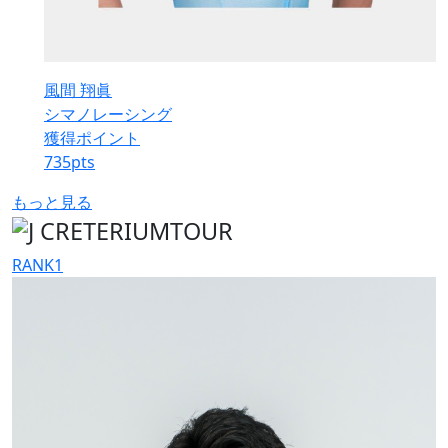
風間 翔眞
シマノレーシング
獲得ポイント
735
pts
もっと見る
RANK
1