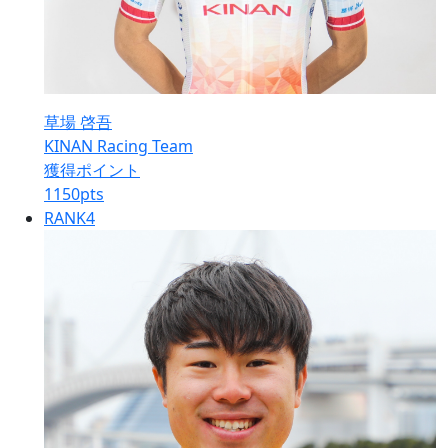
草場 啓吾
KINAN Racing Team
獲得ポイント
1150
pts
RANK
4