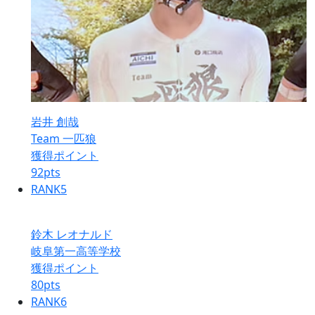
岩井 創哉
Team 一匹狼
獲得ポイント
92
pts
RANK
5
鈴木 レオナルド
岐阜第一高等学校
獲得ポイント
80
pts
RANK
6