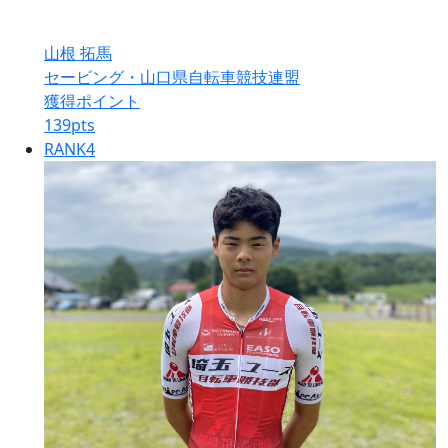
山根 拓馬
セービング・山口県自転車競技連盟
獲得ポイント
139
pts
RANK
4