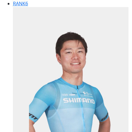
RANK
6