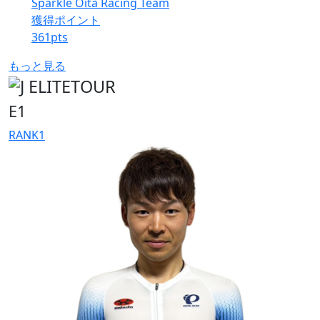
Sparkle Oita Racing Team
獲得ポイント
361
pts
もっと見る
E1
RANK
1