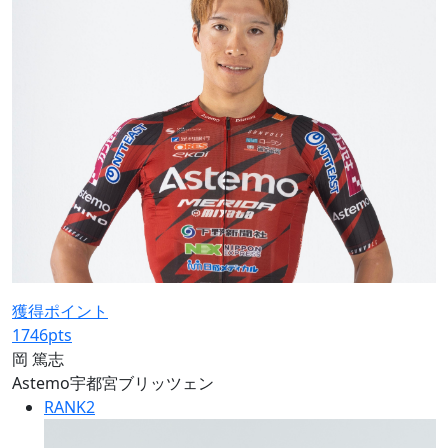
獲得ポイント
1746
pts
岡 篤志
Astemo宇都宮ブリッツェン
RANK
2