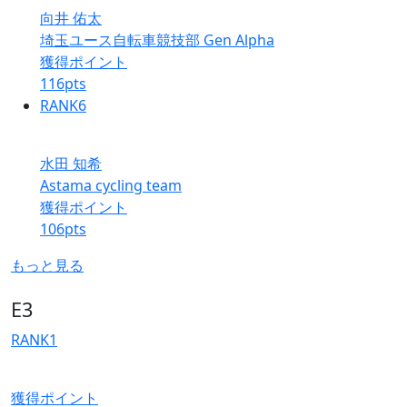
向井 佑太
埼玉ユース自転車競技部 Gen Alpha
獲得ポイント
116
pts
RANK
6
水田 知希
Astama cycling team
獲得ポイント
106
pts
もっと見る
E3
RANK
1
獲得ポイント