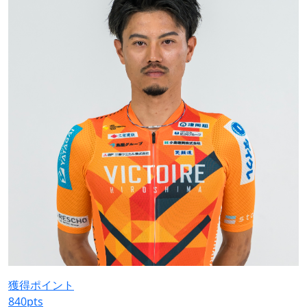
獲得ポイント
840
pts