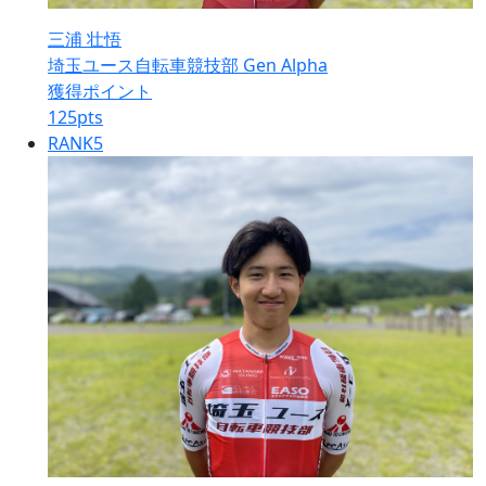
三浦 壮悟
埼玉ユース自転車競技部 Gen Alpha
獲得ポイント
125
pts
RANK
5