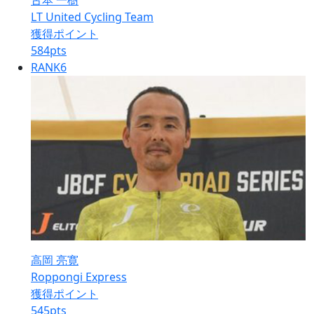
古本 一樹
LT United Cycling Team
獲得ポイント
584
pts
RANK
6
高岡 亮寛
Roppongi Express
獲得ポイント
545
pts