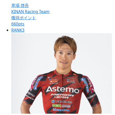
草場 啓吾
KINAN Racing Team
獲得ポイント
660
pts
RANK
3