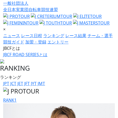
一般社団法人
全日本実業団自転車競技連盟
×
ニュース
レース日程
ランキング
レース結果
チーム・選手
競技ガイド
加盟・登録
エントリー
JBCFとは
JBCF ROAD SERIESとは
RANKING
ランキング
JPT
JCT
JET
JFT
JYT
JMT
RANK
1