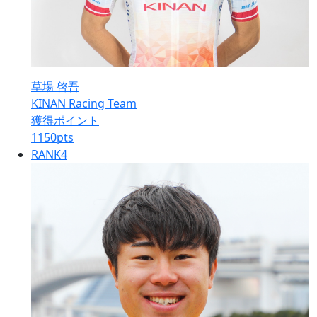
草場 啓吾
KINAN Racing Team
獲得ポイント
1150
pts
RANK
4