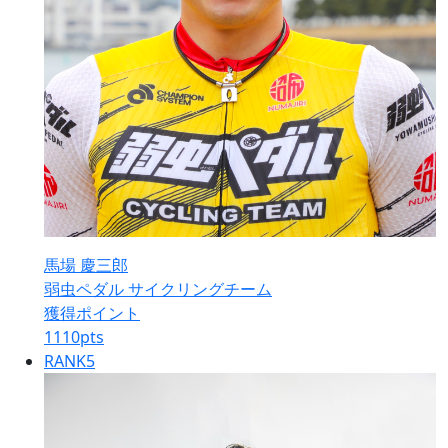
馬場 慶三郎
弱虫ペダル サイクリングチーム
獲得ポイント
1110
pts
RANK
5