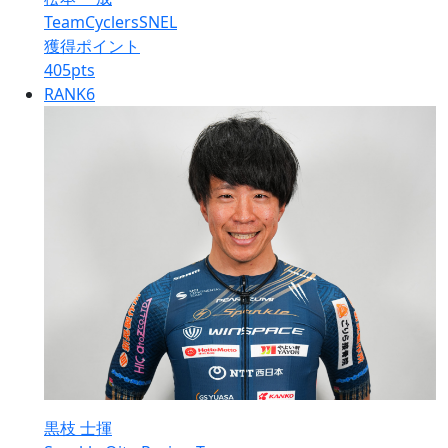
TeamCyclersSNEL
獲得ポイント
405
pts
RANK
6
黒枝 士揮