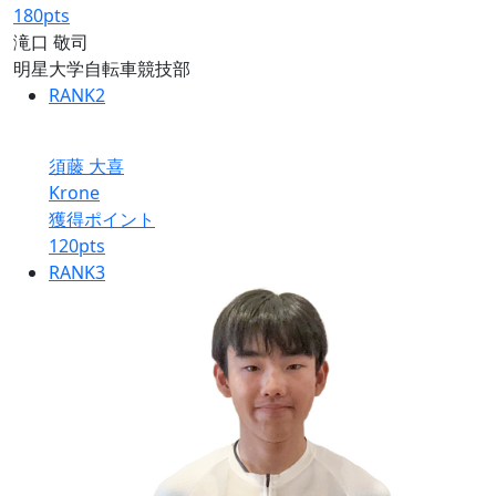
180
pts
滝口 敬司
明星大学自転車競技部
RANK
2
須藤 大喜
Krone
獲得ポイント
120
pts
RANK
3