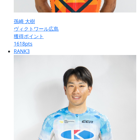
孫崎 大樹
ヴィクトワール広島
獲得ポイント
1618
pts
RANK
3