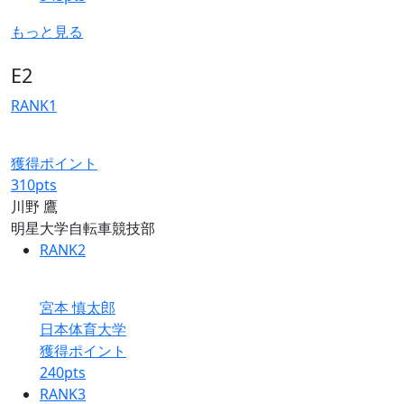
もっと見る
E2
RANK
1
獲得ポイント
310
pts
川野 鷹
明星大学自転車競技部
RANK
2
宮本 慎太郎
日本体育大学
獲得ポイント
240
pts
RANK
3