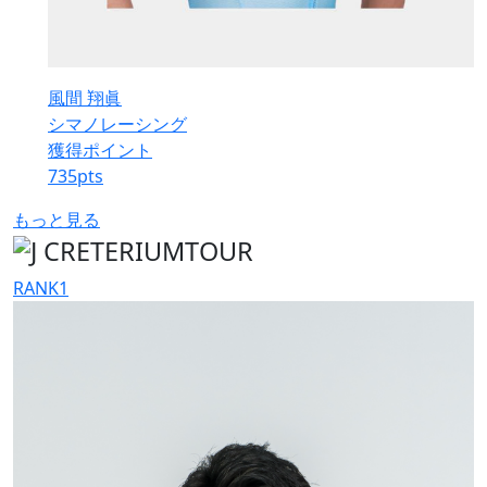
風間 翔眞
シマノレーシング
獲得ポイント
735
pts
もっと見る
RANK
1