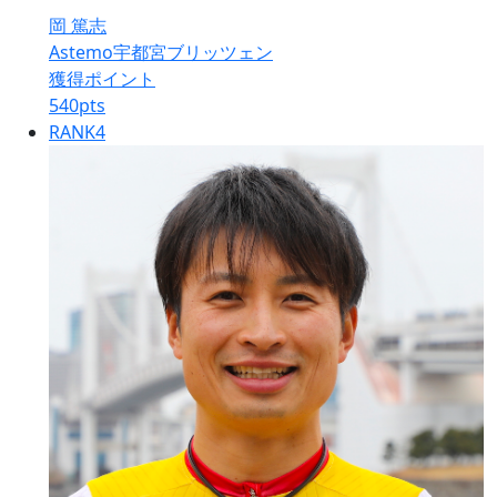
岡 篤志
Astemo宇都宮ブリッツェン
獲得ポイント
540
pts
RANK
4