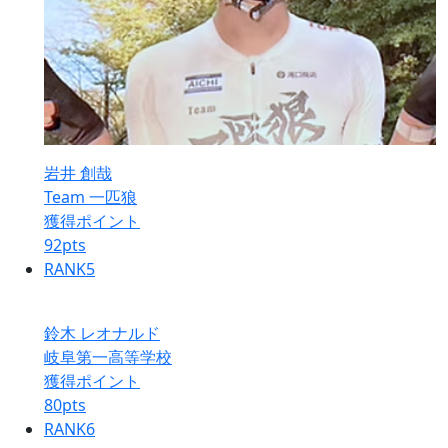
岩井 創哉
Team 一匹狼
獲得ポイント
92
pts
RANK
5
鈴木 レオナルド
岐阜第一高等学校
獲得ポイント
80
pts
RANK
6