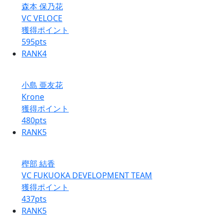
森本 保乃花
VC VELOCE
獲得ポイント
595
pts
RANK
4
小島 亜友花
Krone
獲得ポイント
480
pts
RANK
5
樫部 結香
VC FUKUOKA DEVELOPMENT TEAM
獲得ポイント
437
pts
RANK
5