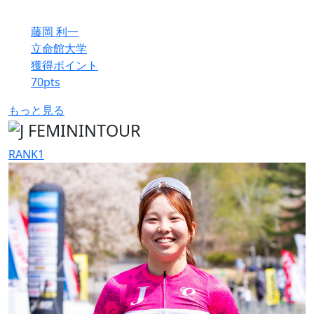
藤岡 利一
立命館大学
獲得ポイント
70
pts
もっと見る
RANK
1