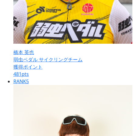
橋本 英也
弱虫ペダル サイクリングチーム
獲得ポイント
481
pts
RANK
5