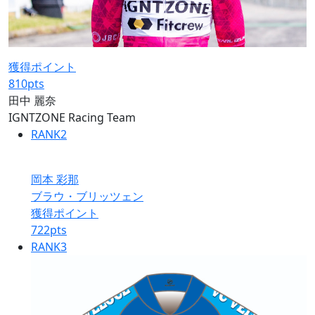
獲得ポイント
810
pts
田中 麗奈
IGNTZONE Racing Team
RANK
2
岡本 彩那
ブラウ・ブリッツェン
獲得ポイント
722
pts
RANK
3