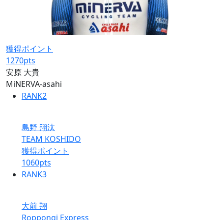
獲得ポイント
1270
pts
安原 大貴
MiNERVA-asahi
RANK
2
島野 翔汰
TEAM KOSHIDO
獲得ポイント
1060
pts
RANK
3
大前 翔
Roppongi Express