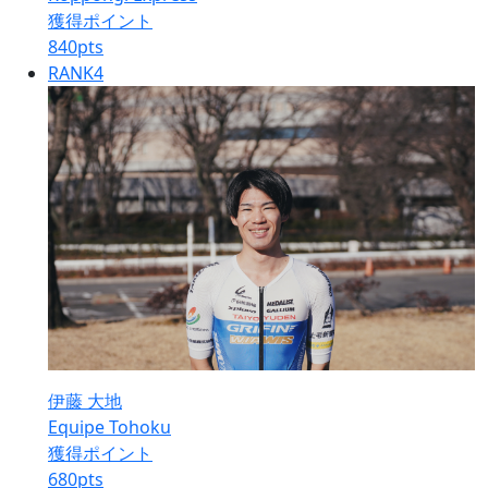
獲得ポイント
840
pts
RANK
4
伊藤 大地
Equipe Tohoku
獲得ポイント
680
pts