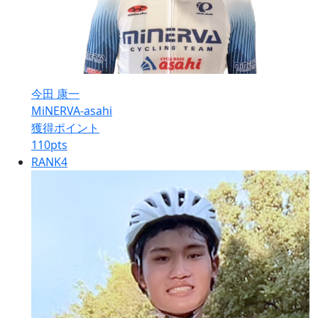
今田 康一
MiNERVA-asahi
獲得ポイント
110
pts
RANK
4