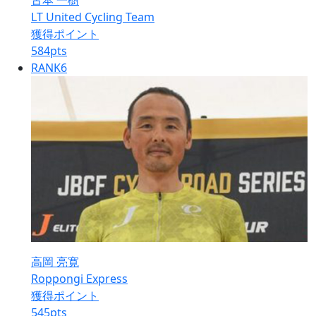
古本 一樹
LT United Cycling Team
獲得ポイント
584
pts
RANK
6
高岡 亮寛
Roppongi Express
獲得ポイント
545
pts