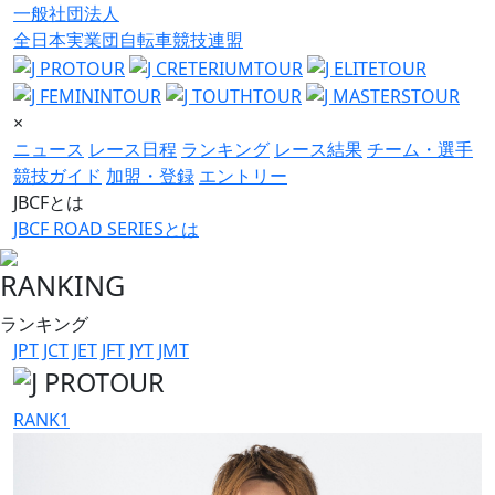
一般社団法人
全日本実業団自転車競技連盟
×
ニュース
レース日程
ランキング
レース結果
チーム・選手
競技ガイド
加盟・登録
エントリー
JBCFとは
JBCF ROAD SERIESとは
RANKING
ランキング
JPT
JCT
JET
JFT
JYT
JMT
RANK
1