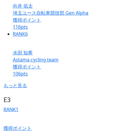
向井 佑太
埼玉ユース自転車競技部 Gen Alpha
獲得ポイント
116
pts
RANK
6
水田 知希
Astama cycling team
獲得ポイント
106
pts
もっと見る
E3
RANK
1
獲得ポイント