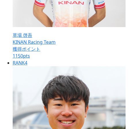
草場 啓吾
KINAN Racing Team
獲得ポイント
1150
pts
RANK
4