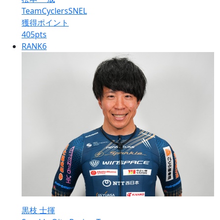
TeamCyclersSNEL
獲得ポイント
405
pts
RANK
6
黒枝 士揮