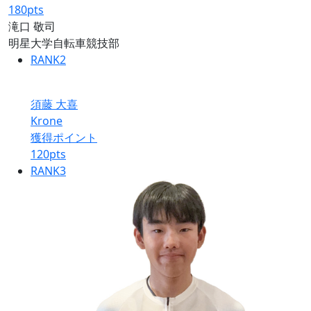
180
pts
滝口 敬司
明星大学自転車競技部
RANK
2
須藤 大喜
Krone
獲得ポイント
120
pts
RANK
3