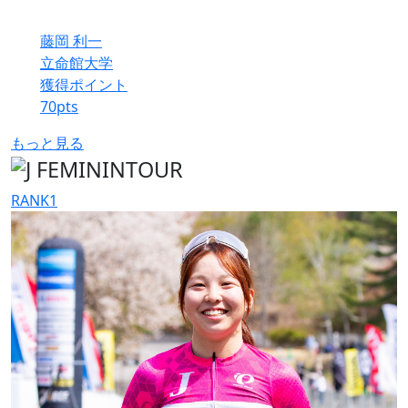
藤岡 利一
立命館大学
獲得ポイント
70
pts
もっと見る
RANK
1