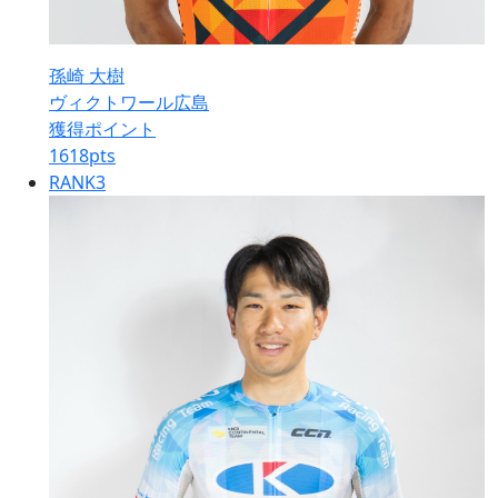
孫崎 大樹
ヴィクトワール広島
獲得ポイント
1618
pts
RANK
3