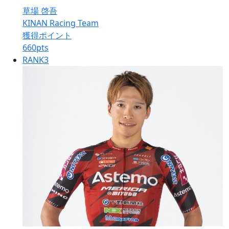
草場 啓吾
KINAN Racing Team
獲得ポイント
660
pts
RANK
3