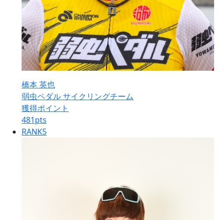
橋本 英也
弱虫ペダル サイクリングチーム
獲得ポイント
481
pts
RANK
5