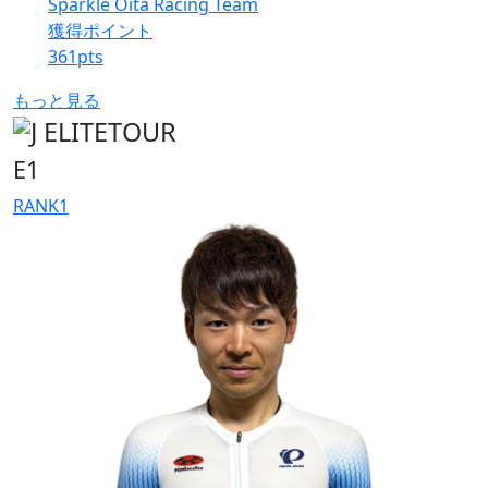
Sparkle Oita Racing Team
獲得ポイント
361
pts
もっと見る
E1
RANK
1