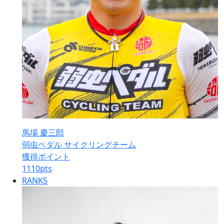
馬場 慶三郎
弱虫ペダル サイクリングチーム
獲得ポイント
1110
pts
RANK
5