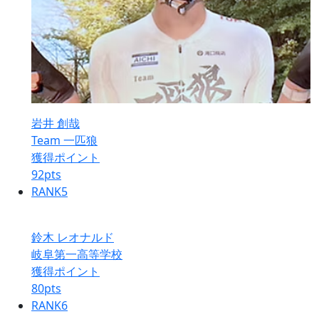
岩井 創哉
Team 一匹狼
獲得ポイント
92
pts
RANK
5
鈴木 レオナルド
岐阜第一高等学校
獲得ポイント
80
pts
RANK
6