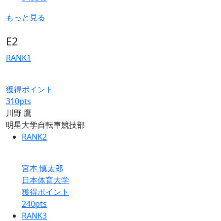
もっと見る
E2
RANK
1
獲得ポイント
310
pts
川野 鷹
明星大学自転車競技部
RANK
2
宮本 慎太郎
日本体育大学
獲得ポイント
240
pts
RANK
3