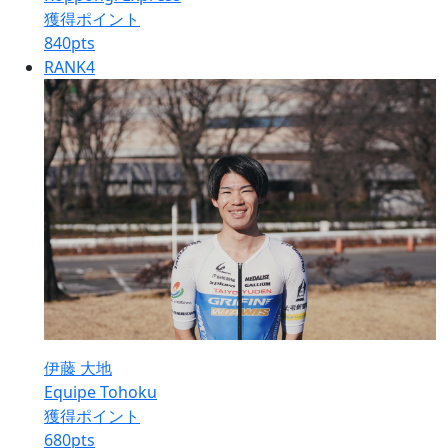
獲得ポイント
840
pts
RANK
4
伊藤 大地
Equipe Tohoku
獲得ポイント
680
pts