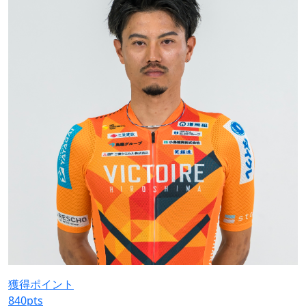
獲得ポイント
840
pts