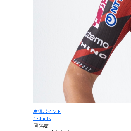
獲得ポイント
1746
pts
岡 篤志