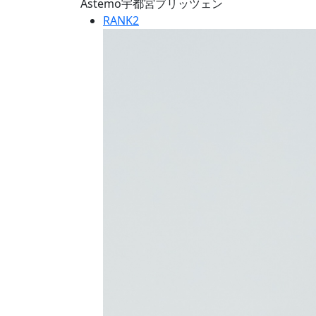
Astemo宇都宮ブリッツェン
RANK
2