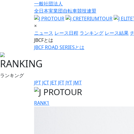
一般社団法人
全日本実業団自転車競技連盟
×
ニュース
レース日程
ランキング
レース結果
JBCFとは
JBCF ROAD SERIESとは
RANKING
ランキング
JPT
JCT
JET
JFT
JYT
JMT
RANK
1