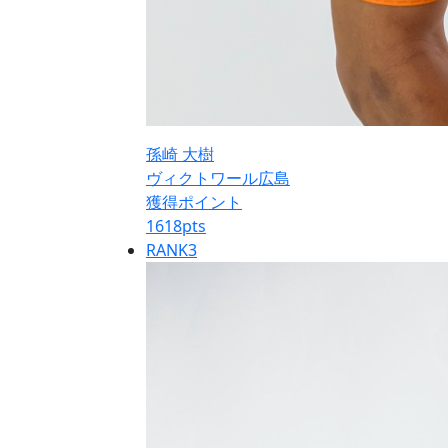
孫崎 大樹
ヴィクトワール広島
獲得ポイント
1618
pts
RANK
3