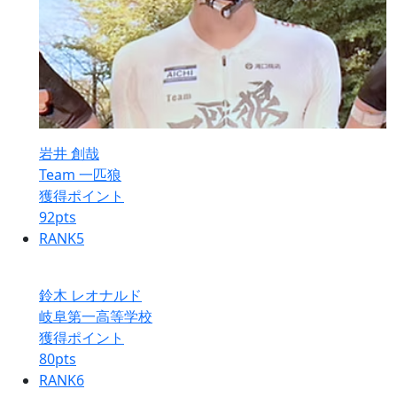
岩井 創哉
Team 一匹狼
獲得ポイント
92
pts
RANK
5
鈴木 レオナルド
岐阜第一高等学校
獲得ポイント
80
pts
RANK
6