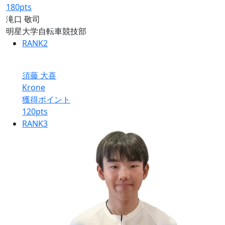
180
pts
滝口 敬司
明星大学自転車競技部
RANK
2
須藤 大喜
Krone
獲得ポイント
120
pts
RANK
3