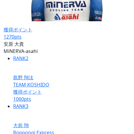
獲得ポイント
1270
pts
安原 大貴
MiNERVA-asahi
RANK
2
島野 翔汰
TEAM KOSHIDO
獲得ポイント
1060
pts
RANK
3
大前 翔
Roppongi Express