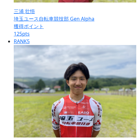
三浦 壮悟
埼玉ユース自転車競技部 Gen Alpha
獲得ポイント
125
pts
RANK
5