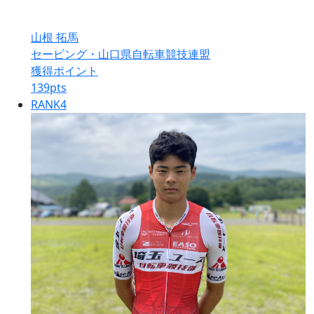
山根 拓馬
セービング・山口県自転車競技連盟
獲得ポイント
139
pts
RANK
4