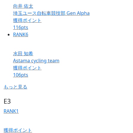
向井 佑太
埼玉ユース自転車競技部 Gen Alpha
獲得ポイント
116
pts
RANK
6
水田 知希
Astama cycling team
獲得ポイント
106
pts
もっと見る
E3
RANK
1
獲得ポイント