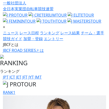
一般社団法人
全日本実業団自転車競技連盟
×
ニュース
レース日程
ランキング
レース結果
チーム・選手
競技ガイド
加盟・登録
エントリー
JBCFとは
JBCF ROAD SERIESとは
RANKING
ランキング
JPT
JCT
JET
JFT
JYT
JMT
RANK
1