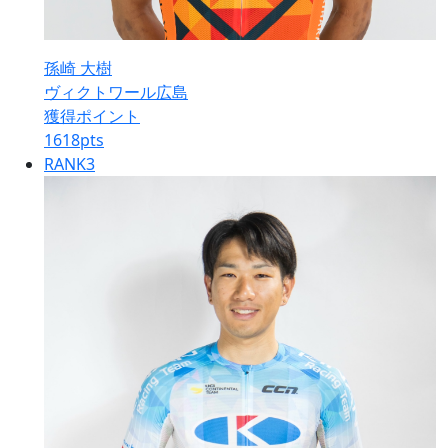
孫崎 大樹
ヴィクトワール広島
獲得ポイント
1618
pts
RANK
3