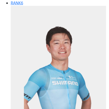
RANK
6