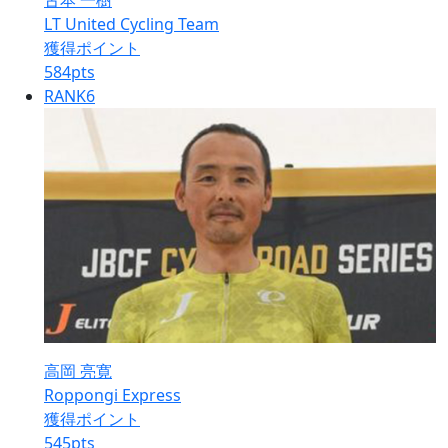
古本 一樹
LT United Cycling Team
獲得ポイント
584
pts
RANK
6
高岡 亮寛
Roppongi Express
獲得ポイント
545
pts