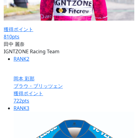
獲得ポイント
810
pts
田中 麗奈
IGNTZONE Racing Team
RANK
2
岡本 彩那
ブラウ・ブリッツェン
獲得ポイント
722
pts
RANK
3