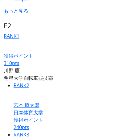
もっと見る
E2
RANK
1
獲得ポイント
310
pts
川野 鷹
明星大学自転車競技部
RANK
2
宮本 慎太郎
日本体育大学
獲得ポイント
240
pts
RANK
3