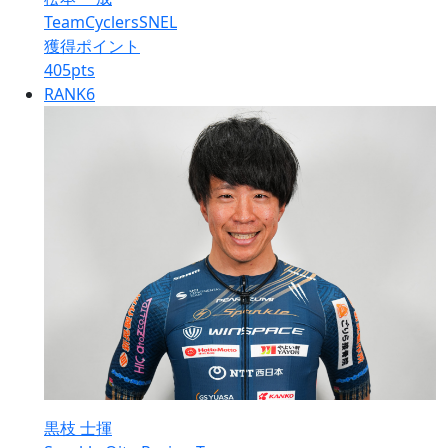
TeamCyclersSNEL
獲得ポイント
405
pts
RANK
6
黒枝 士揮