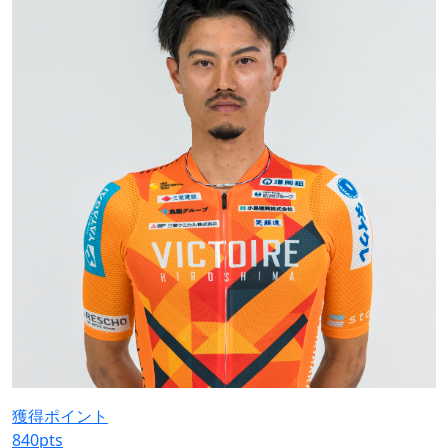
獲得ポイント
840
pts