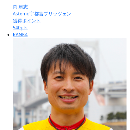
岡 篤志
Astemo宇都宮ブリッツェン
獲得ポイント
540
pts
RANK
4