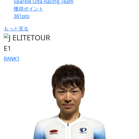
Sparkle Oita Racing Team
獲得ポイント
361
pts
もっと見る
E1
RANK
1