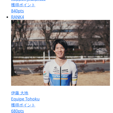
獲得ポイント
840
pts
RANK
4
伊藤 大地
Equipe Tohoku
獲得ポイント
680
pts