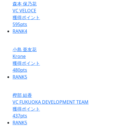
森本 保乃花
VC VELOCE
獲得ポイント
595
pts
RANK
4
小島 亜友花
Krone
獲得ポイント
480
pts
RANK
5
樫部 結香
VC FUKUOKA DEVELOPMENT TEAM
獲得ポイント
437
pts
RANK
5