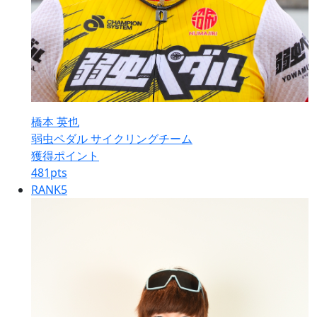
橋本 英也
弱虫ペダル サイクリングチーム
獲得ポイント
481
pts
RANK
5