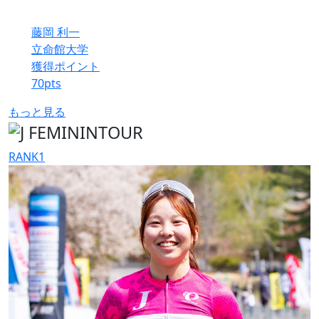
藤岡 利一
立命館大学
獲得ポイント
70
pts
もっと見る
RANK
1