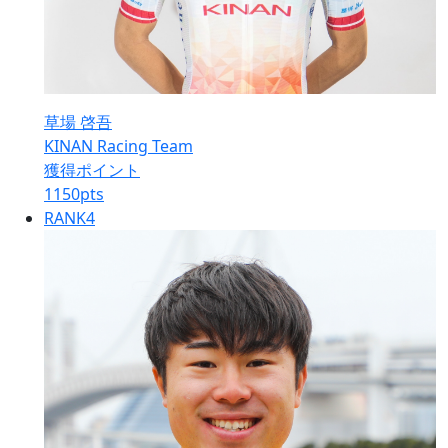
草場 啓吾
KINAN Racing Team
獲得ポイント
1150
pts
RANK
4