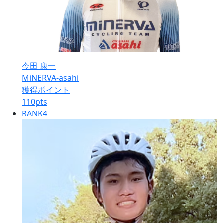
今田 康一
MiNERVA-asahi
獲得ポイント
110
pts
RANK
4