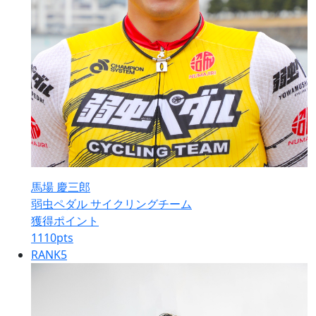
馬場 慶三郎
弱虫ペダル サイクリングチーム
獲得ポイント
1110
pts
RANK
5