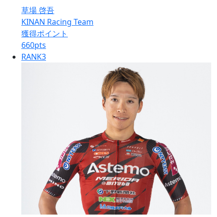
草場 啓吾
KINAN Racing Team
獲得ポイント
660
pts
RANK
3