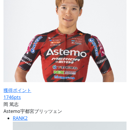
獲得ポイント
1746
pts
岡 篤志
Astemo宇都宮ブリッツェン
RANK
2