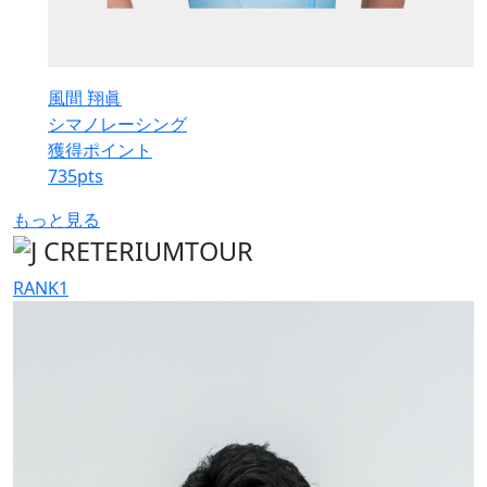
風間 翔眞
シマノレーシング
獲得ポイント
735
pts
もっと見る
RANK
1