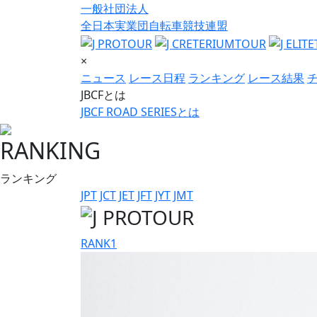
一般社団法人
全日本実業団自転車競技連盟
×
ニュース
レース日程
ランキング
レース結果
JBCFとは
JBCF ROAD SERIESとは
RANKING
ランキング
JPT
JCT
JET
JFT
JYT
JMT
RANK
1