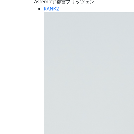
Astemo宇都宮ブリッツェン
RANK
2