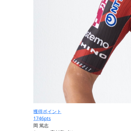
獲得ポイント
1746
pts
岡 篤志