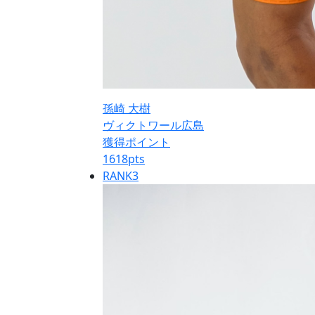
孫崎 大樹
ヴィクトワール広島
獲得ポイント
1618
pts
RANK
3