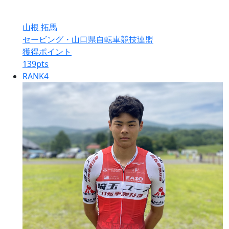
山根 拓馬
セービング・山口県自転車競技連盟
獲得ポイント
139
pts
RANK
4