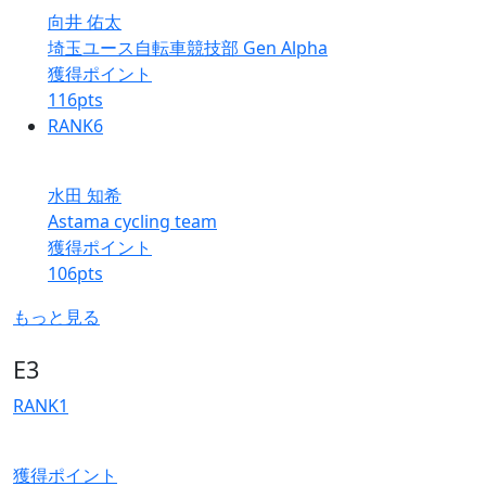
向井 佑太
埼玉ユース自転車競技部 Gen Alpha
獲得ポイント
116
pts
RANK
6
水田 知希
Astama cycling team
獲得ポイント
106
pts
もっと見る
E3
RANK
1
獲得ポイント