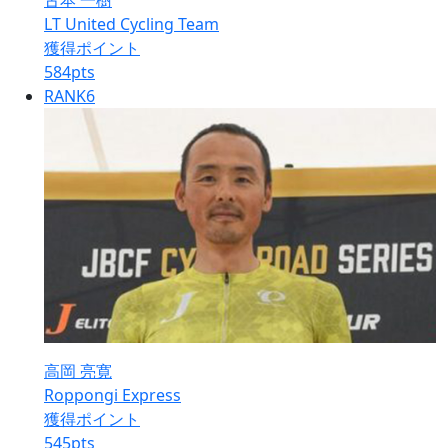
古本 一樹
LT United Cycling Team
獲得ポイント
584
pts
RANK
6
高岡 亮寛
Roppongi Express
獲得ポイント
545
pts