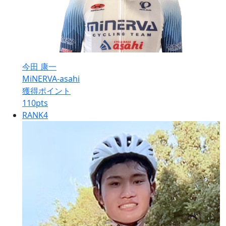
今田 康一
MiNERVA-asahi
獲得ポイント
110
pts
RANK
4