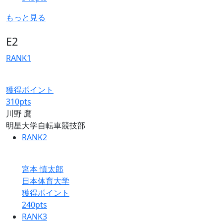
もっと見る
E2
RANK
1
獲得ポイント
310
pts
川野 鷹
明星大学自転車競技部
RANK
2
宮本 慎太郎
日本体育大学
獲得ポイント
240
pts
RANK
3