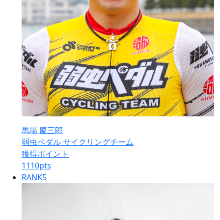
馬場 慶三郎
弱虫ペダル サイクリングチーム
獲得ポイント
1110
pts
RANK
5