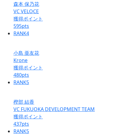
森本 保乃花
VC VELOCE
獲得ポイント
595
pts
RANK
4
小島 亜友花
Krone
獲得ポイント
480
pts
RANK
5
樫部 結香
VC FUKUOKA DEVELOPMENT TEAM
獲得ポイント
437
pts
RANK
5