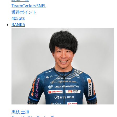
TeamCyclersSNEL
獲得ポイント
405
pts
RANK
6
黒枝 士揮