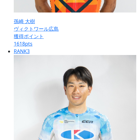
孫崎 大樹
ヴィクトワール広島
獲得ポイント
1618
pts
RANK
3