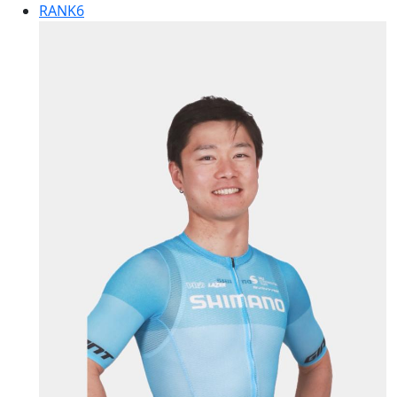
RANK
6