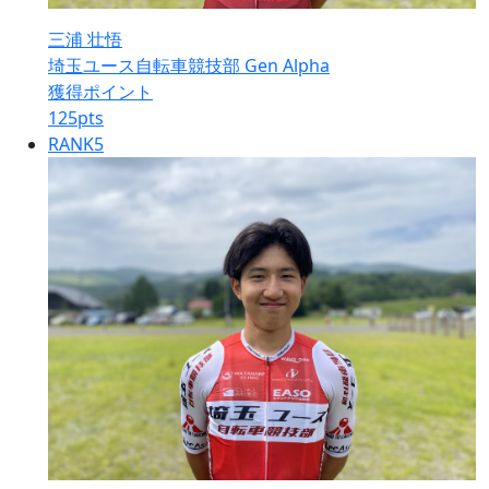
三浦 壮悟
埼玉ユース自転車競技部 Gen Alpha
獲得ポイント
125
pts
RANK
5