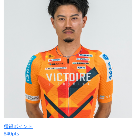
獲得ポイント
840
pts