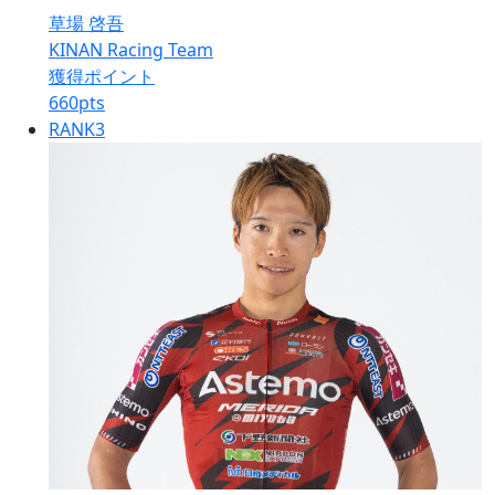
草場 啓吾
KINAN Racing Team
獲得ポイント
660
pts
RANK
3