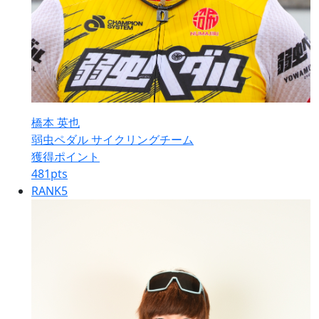
橋本 英也
弱虫ペダル サイクリングチーム
獲得ポイント
481
pts
RANK
5