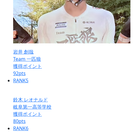
岩井 創哉
Team 一匹狼
獲得ポイント
92
pts
RANK
5
鈴木 レオナルド
岐阜第一高等学校
獲得ポイント
80
pts
RANK
6