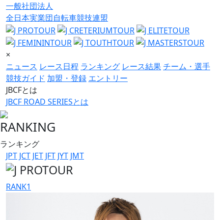
一般社団法人
全日本実業団自転車競技連盟
×
ニュース
レース日程
ランキング
レース結果
チーム・選手
競技ガイド
加盟・登録
エントリー
JBCFとは
JBCF ROAD SERIESとは
RANKING
ランキング
JPT
JCT
JET
JFT
JYT
JMT
RANK
1