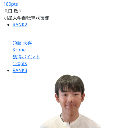
180
pts
滝口 敬司
明星大学自転車競技部
RANK
2
須藤 大喜
Krone
獲得ポイント
120
pts
RANK
3