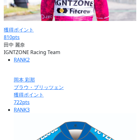
獲得ポイント
810
pts
田中 麗奈
IGNTZONE Racing Team
RANK
2
岡本 彩那
ブラウ・ブリッツェン
獲得ポイント
722
pts
RANK
3