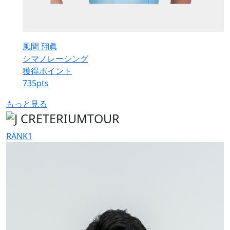
風間 翔眞
シマノレーシング
獲得ポイント
735
pts
もっと見る
RANK
1