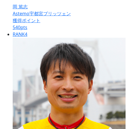
岡 篤志
Astemo宇都宮ブリッツェン
獲得ポイント
540
pts
RANK
4