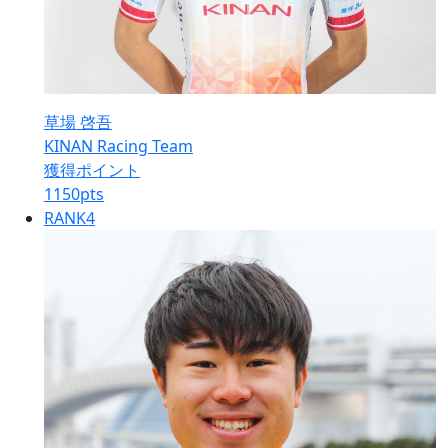
草場 啓吾
KINAN Racing Team
獲得ポイント
1150
pts
RANK
4