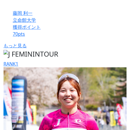
藤岡 利一
立命館大学
獲得ポイント
70
pts
もっと見る
RANK
1