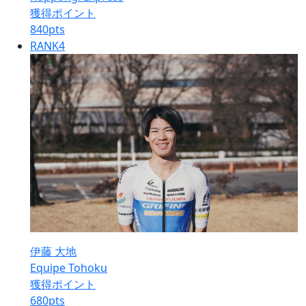
獲得ポイント
840
pts
RANK
4
伊藤 大地
Equipe Tohoku
獲得ポイント
680
pts