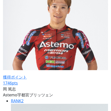
獲得ポイント
1746
pts
岡 篤志
Astemo宇都宮ブリッツェン
RANK
2