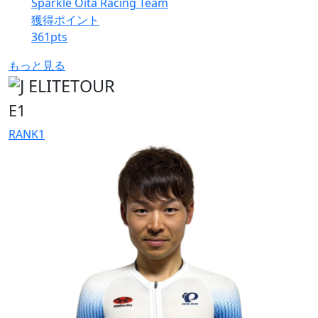
Sparkle Oita Racing Team
獲得ポイント
361
pts
もっと見る
E1
RANK
1