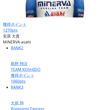
獲得ポイント
1270
pts
安原 大貴
MiNERVA-asahi
RANK
2
島野 翔汰
TEAM KOSHIDO
獲得ポイント
1060
pts
RANK
3
大前 翔
Roppongi Express