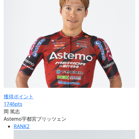
獲得ポイント
1746
pts
岡 篤志
Astemo宇都宮ブリッツェン
RANK
2