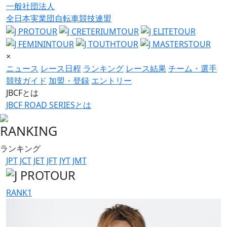
一般社団法人
全日本実業団自転車競技連盟
×
ニュース
レース日程
ランキング
レース結果
チーム・選手
競技ガイド
加盟・登録
エントリー
JBCFとは
JBCF ROAD SERIESとは
RANKING
ランキング
JPT
JCT
JET
JFT
JYT
JMT
RANK
1