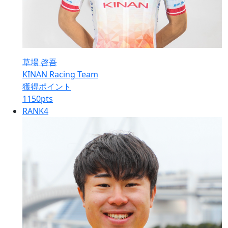
草場 啓吾
KINAN Racing Team
獲得ポイント
1150
pts
RANK
4