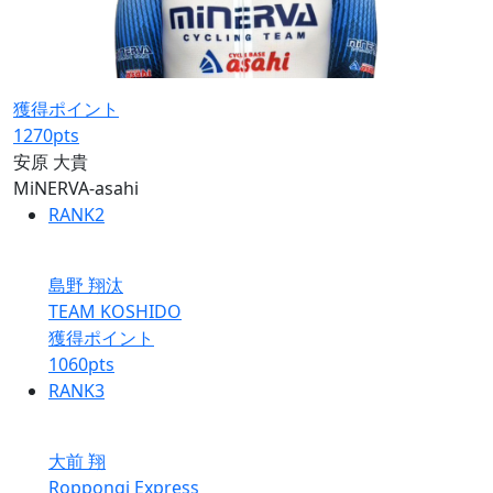
獲得ポイント
1270
pts
安原 大貴
MiNERVA-asahi
RANK
2
島野 翔汰
TEAM KOSHIDO
獲得ポイント
1060
pts
RANK
3
大前 翔
Roppongi Express