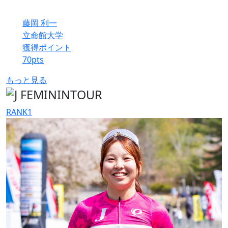
藤岡 利一
立命館大学
獲得ポイント
70
pts
もっと見る
RANK
1