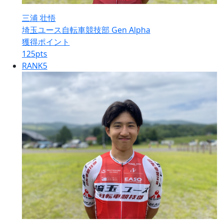
三浦 壮悟
埼玉ユース自転車競技部 Gen Alpha
獲得ポイント
125
pts
RANK
5