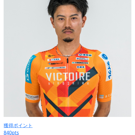
獲得ポイント
840
pts