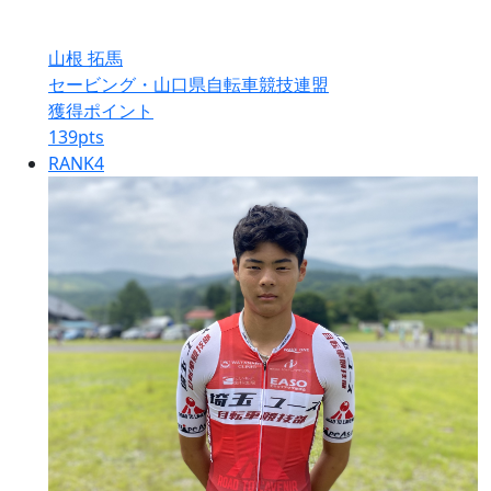
山根 拓馬
セービング・山口県自転車競技連盟
獲得ポイント
139
pts
RANK
4