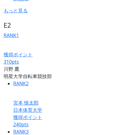
もっと見る
E2
RANK
1
獲得ポイント
310
pts
川野 鷹
明星大学自転車競技部
RANK
2
宮本 慎太郎
日本体育大学
獲得ポイント
240
pts
RANK
3