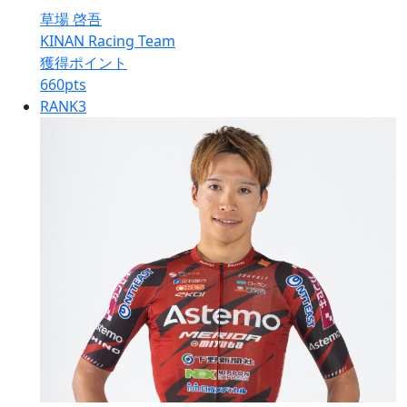
草場 啓吾
KINAN Racing Team
獲得ポイント
660
pts
RANK
3