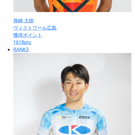
孫崎 大樹
ヴィクトワール広島
獲得ポイント
1618
pts
RANK
3