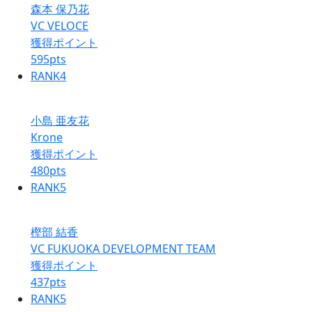
森本 保乃花
VC VELOCE
獲得ポイント
595
pts
RANK
4
小島 亜友花
Krone
獲得ポイント
480
pts
RANK
5
樫部 結香
VC FUKUOKA DEVELOPMENT TEAM
獲得ポイント
437
pts
RANK
5