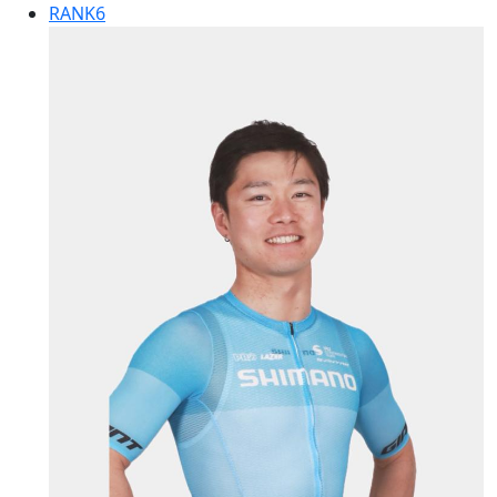
RANK
6