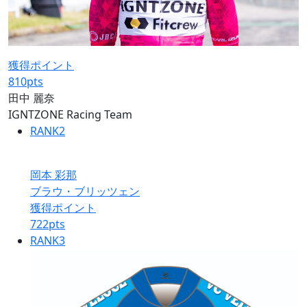
獲得ポイント
810
pts
田中 麗奈
IGNTZONE Racing Team
RANK
2
岡本 彩那
ブラウ・ブリッツェン
獲得ポイント
722
pts
RANK
3