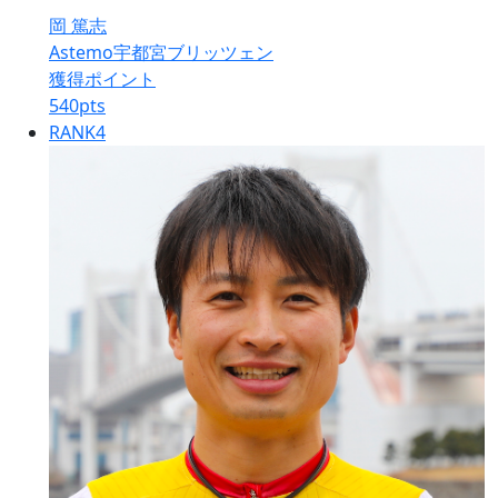
岡 篤志
Astemo宇都宮ブリッツェン
獲得ポイント
540
pts
RANK
4