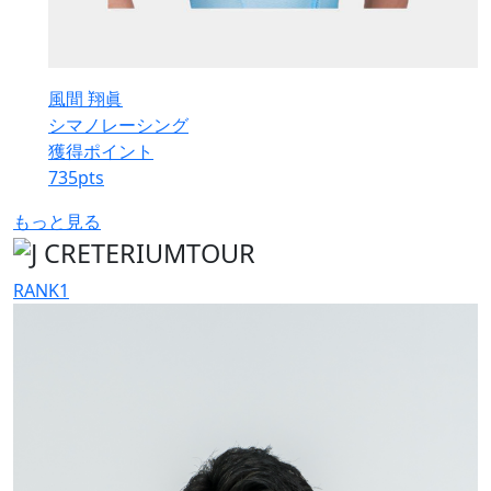
風間 翔眞
シマノレーシング
獲得ポイント
735
pts
もっと見る
RANK
1