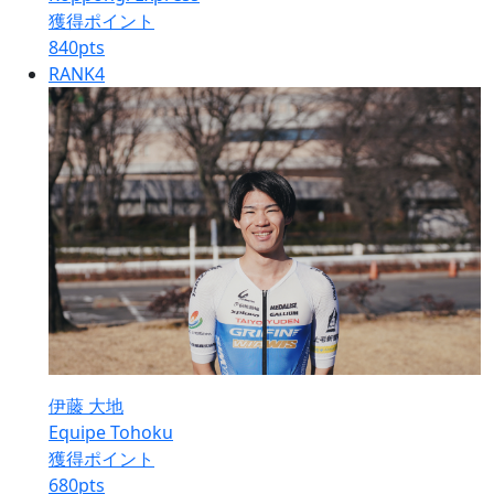
獲得ポイント
840
pts
RANK
4
伊藤 大地
Equipe Tohoku
獲得ポイント
680
pts