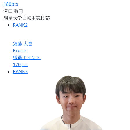
180
pts
滝口 敬司
明星大学自転車競技部
RANK
2
須藤 大喜
Krone
獲得ポイント
120
pts
RANK
3