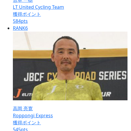
古本 一樹
LT United Cycling Team
獲得ポイント
584
pts
RANK
6
高岡 亮寛
Roppongi Express
獲得ポイント
545
pts