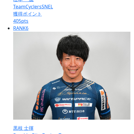
TeamCyclersSNEL
獲得ポイント
405
pts
RANK
6
黒枝 士揮