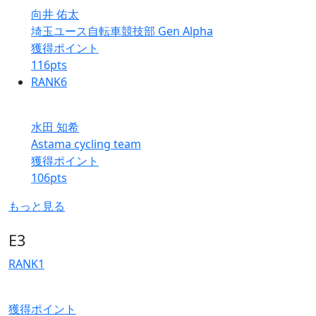
向井 佑太
埼玉ユース自転車競技部 Gen Alpha
獲得ポイント
116
pts
RANK
6
水田 知希
Astama cycling team
獲得ポイント
106
pts
もっと見る
E3
RANK
1
獲得ポイント