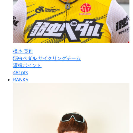
橋本 英也
弱虫ペダル サイクリングチーム
獲得ポイント
481
pts
RANK
5