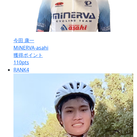
今田 康一
MiNERVA-asahi
獲得ポイント
110
pts
RANK
4