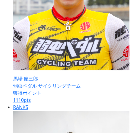
馬場 慶三郎
弱虫ペダル サイクリングチーム
獲得ポイント
1110
pts
RANK
5