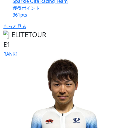
Sparkle Oita Racing Team
獲得ポイント
361
pts
もっと見る
E1
RANK
1