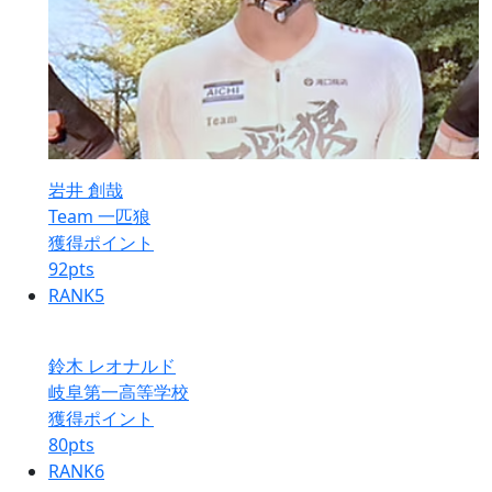
岩井 創哉
Team 一匹狼
獲得ポイント
92
pts
RANK
5
鈴木 レオナルド
岐阜第一高等学校
獲得ポイント
80
pts
RANK
6