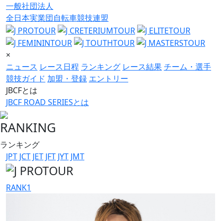
一般社団法人
全日本実業団自転車競技連盟
×
ニュース
レース日程
ランキング
レース結果
チーム・選手
競技ガイド
加盟・登録
エントリー
JBCFとは
JBCF ROAD SERIESとは
RANKING
ランキング
JPT
JCT
JET
JFT
JYT
JMT
RANK
1