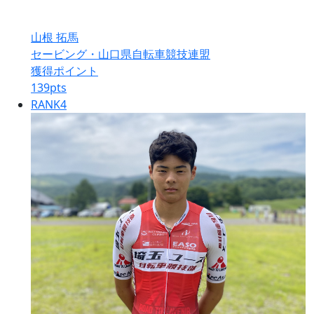
山根 拓馬
セービング・山口県自転車競技連盟
獲得ポイント
139
pts
RANK
4