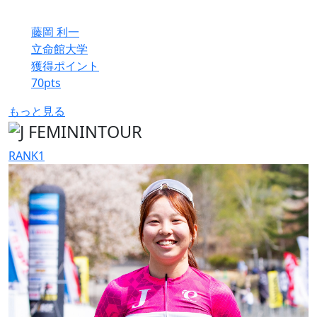
藤岡 利一
立命館大学
獲得ポイント
70
pts
もっと見る
RANK
1