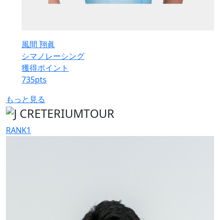
風間 翔眞
シマノレーシング
獲得ポイント
735
pts
もっと見る
RANK
1