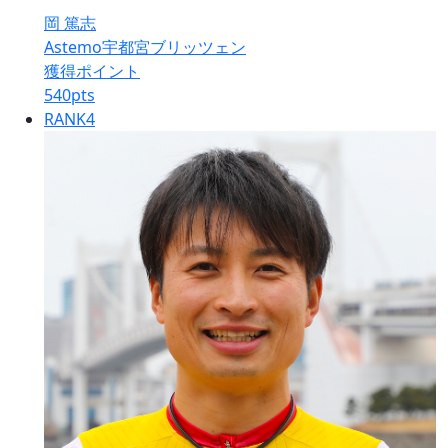
岡 篤志
Astemo宇都宮ブリッツェン
獲得ポイント
540
pts
RANK
4