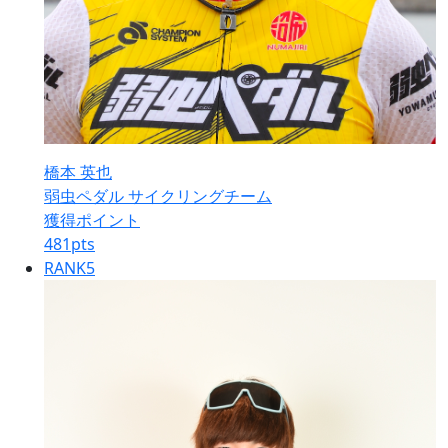
橋本 英也
弱虫ペダル サイクリングチーム
獲得ポイント
481
pts
RANK
5