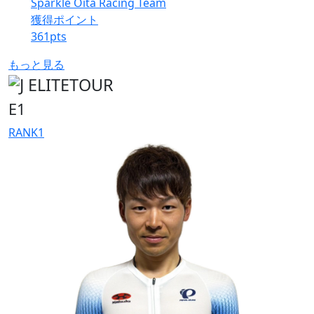
Sparkle Oita Racing Team
獲得ポイント
361
pts
もっと見る
E1
RANK
1