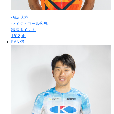
孫崎 大樹
ヴィクトワール広島
獲得ポイント
1618
pts
RANK
3