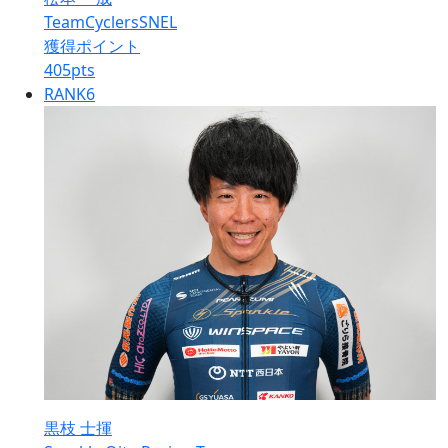
TeamCyclersSNEL
獲得ポイント
405
pts
RANK
6
黒枝 士揮