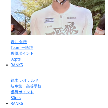
岩井 創哉
Team 一匹狼
獲得ポイント
92
pts
RANK
5
鈴木 レオナルド
岐阜第一高等学校
獲得ポイント
80
pts
RANK
6