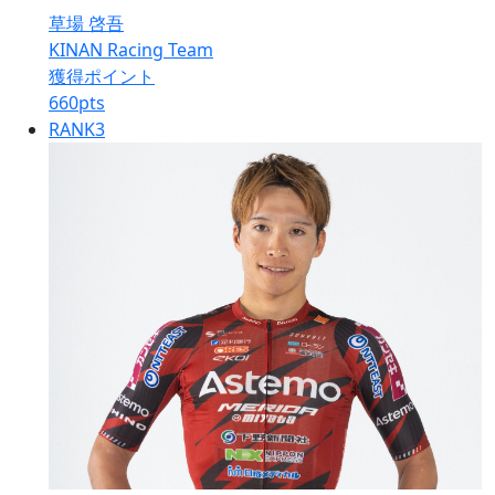
草場 啓吾
KINAN Racing Team
獲得ポイント
660
pts
RANK
3