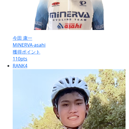
今田 康一
MiNERVA-asahi
獲得ポイント
110
pts
RANK
4