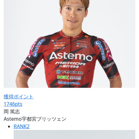
獲得ポイント
1746
pts
岡 篤志
Astemo宇都宮ブリッツェン
RANK
2