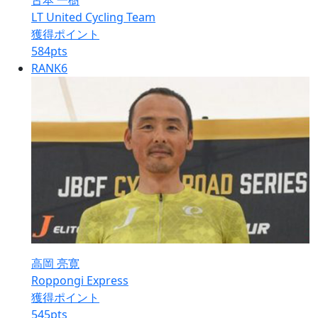
古本 一樹
LT United Cycling Team
獲得ポイント
584
pts
RANK
6
高岡 亮寛
Roppongi Express
獲得ポイント
545
pts