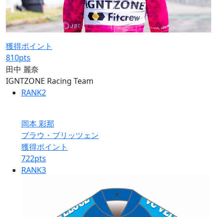
獲得ポイント
810
pts
田中 麗奈
IGNTZONE Racing Team
RANK
2
岡本 彩那
ブラウ・ブリッツェン
獲得ポイント
722
pts
RANK
3