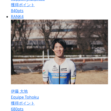
獲得ポイント
840
pts
RANK
4
伊藤 大地
Equipe Tohoku
獲得ポイント
680
pts