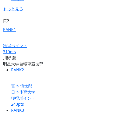
もっと見る
E2
RANK
1
獲得ポイント
310
pts
川野 鷹
明星大学自転車競技部
RANK
2
宮本 慎太郎
日本体育大学
獲得ポイント
240
pts
RANK
3