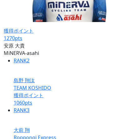
獲得ポイント
1270
pts
安原 大貴
MiNERVA-asahi
RANK
2
島野 翔汰
TEAM KOSHIDO
獲得ポイント
1060
pts
RANK
3
大前 翔
Roppongi Express