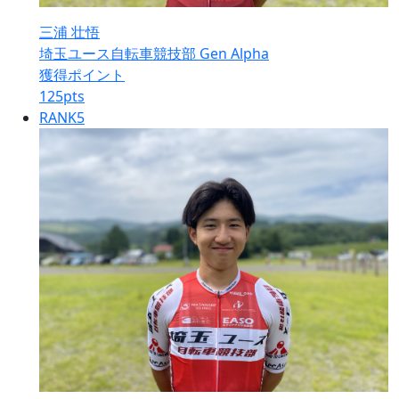
三浦 壮悟
埼玉ユース自転車競技部 Gen Alpha
獲得ポイント
125
pts
RANK
5