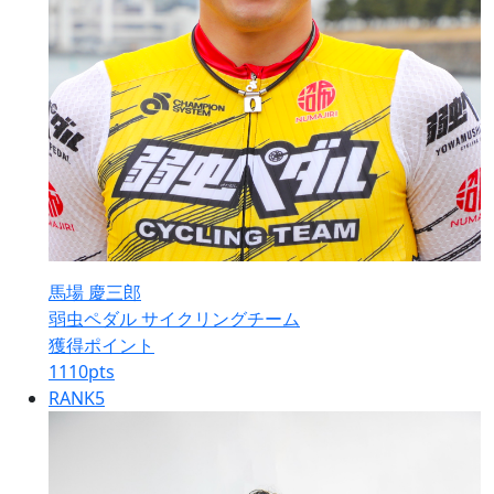
馬場 慶三郎
弱虫ペダル サイクリングチーム
獲得ポイント
1110
pts
RANK
5