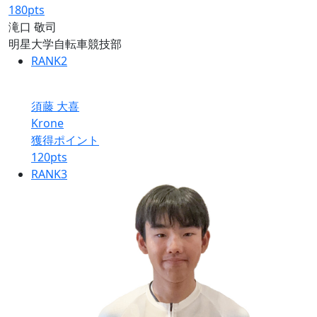
180
pts
滝口 敬司
明星大学自転車競技部
RANK
2
須藤 大喜
Krone
獲得ポイント
120
pts
RANK
3