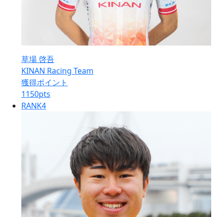
草場 啓吾
KINAN Racing Team
獲得ポイント
1150
pts
RANK
4