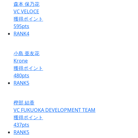
森本 保乃花
VC VELOCE
獲得ポイント
595
pts
RANK
4
小島 亜友花
Krone
獲得ポイント
480
pts
RANK
5
樫部 結香
VC FUKUOKA DEVELOPMENT TEAM
獲得ポイント
437
pts
RANK
5