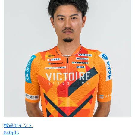
獲得ポイント
840
pts