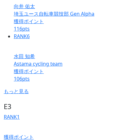
向井 佑太
埼玉ユース自転車競技部 Gen Alpha
獲得ポイント
116
pts
RANK
6
水田 知希
Astama cycling team
獲得ポイント
106
pts
もっと見る
E3
RANK
1
獲得ポイント