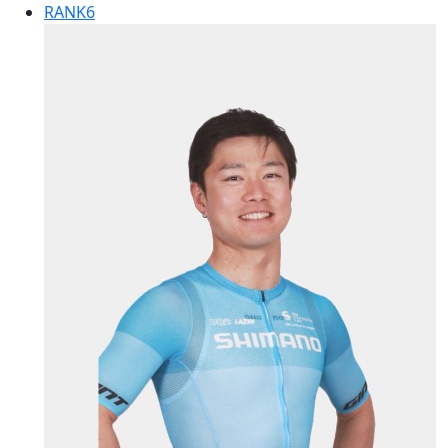
RANK
6