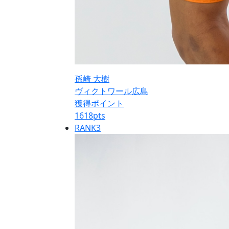
孫崎 大樹
ヴィクトワール広島
獲得ポイント
1618
pts
RANK
3