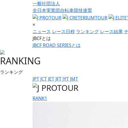
一般社団法人
全日本実業団自転車競技連盟
×
ニュース
レース日程
ランキング
レース結果
JBCFとは
JBCF ROAD SERIESとは
RANKING
ランキング
JPT
JCT
JET
JFT
JYT
JMT
RANK
1