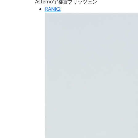
Astemo宇都宮ブリッツェン
RANK
2