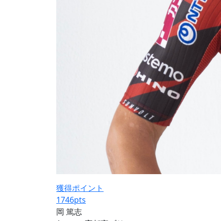
獲得ポイント
1746
pts
岡 篤志