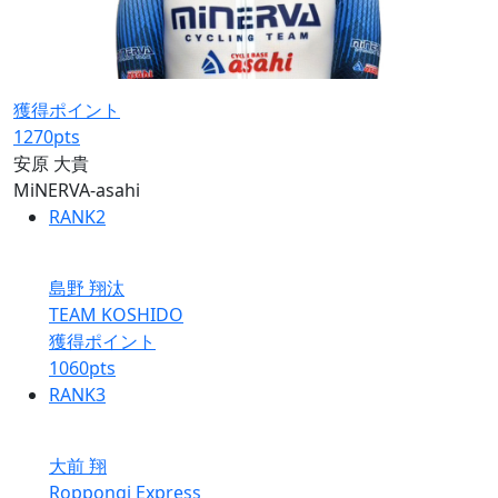
獲得ポイント
1270
pts
安原 大貴
MiNERVA-asahi
RANK
2
島野 翔汰
TEAM KOSHIDO
獲得ポイント
1060
pts
RANK
3
大前 翔
Roppongi Express