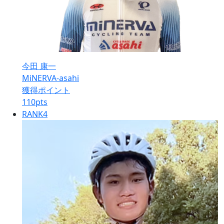
今田 康一
MiNERVA-asahi
獲得ポイント
110
pts
RANK
4