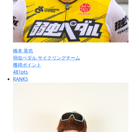
橋本 英也
弱虫ペダル サイクリングチーム
獲得ポイント
481
pts
RANK
5