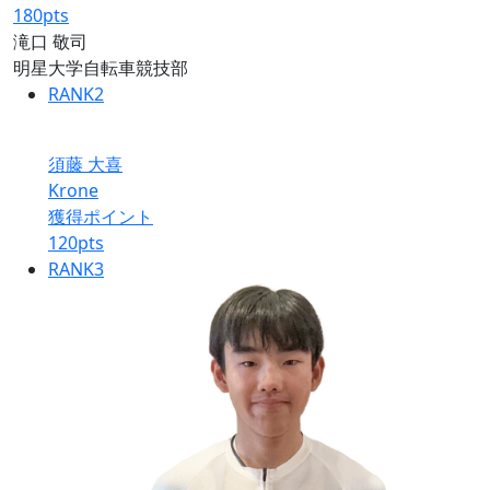
180
pts
滝口 敬司
明星大学自転車競技部
RANK
2
須藤 大喜
Krone
獲得ポイント
120
pts
RANK
3