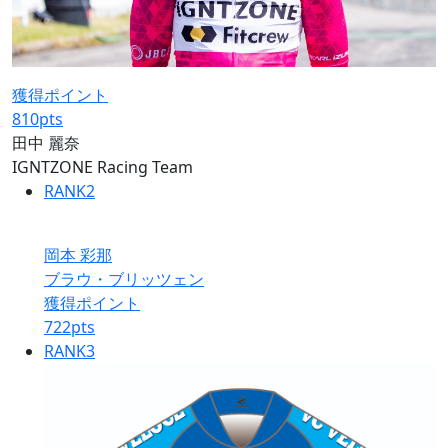
獲得ポイント
810
pts
田中 麗奈
IGNTZONE Racing Team
RANK
2
岡本 彩那
ブラウ・ブリッツェン
獲得ポイント
722
pts
RANK
3