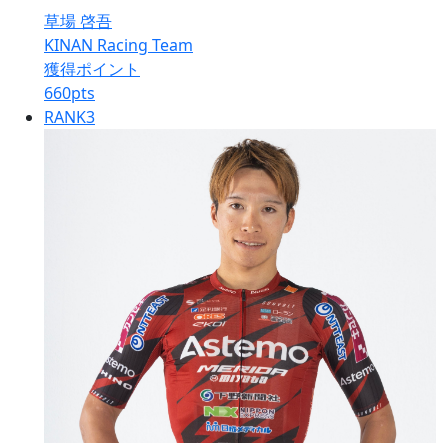
草場 啓吾
KINAN Racing Team
獲得ポイント
660
pts
RANK
3