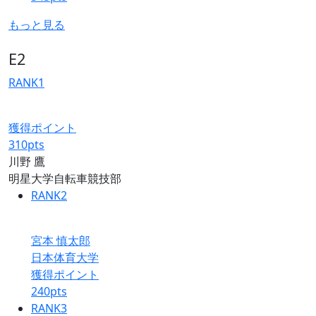
もっと見る
E2
RANK
1
獲得ポイント
310
pts
川野 鷹
明星大学自転車競技部
RANK
2
宮本 慎太郎
日本体育大学
獲得ポイント
240
pts
RANK
3