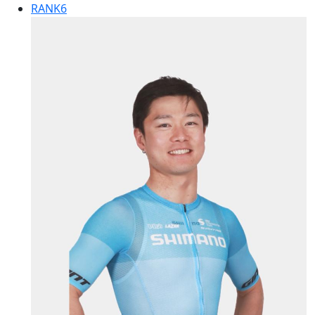
RANK
6