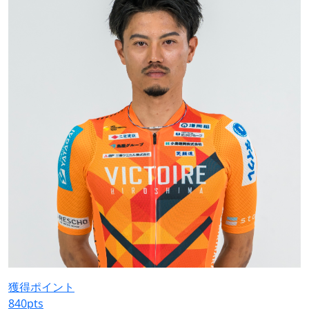
獲得ポイント
840
pts