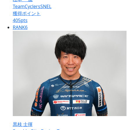
TeamCyclersSNEL
獲得ポイント
405
pts
RANK
6
黒枝 士揮