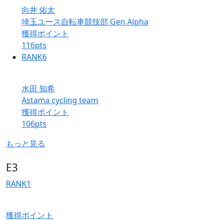
向井 佑太
埼玉ユース自転車競技部 Gen Alpha
獲得ポイント
116
pts
RANK
6
水田 知希
Astama cycling team
獲得ポイント
106
pts
もっと見る
E3
RANK
1
獲得ポイント