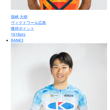
孫崎 大樹
ヴィクトワール広島
獲得ポイント
1618
pts
RANK
3