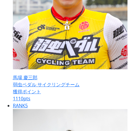
馬場 慶三郎
弱虫ペダル サイクリングチーム
獲得ポイント
1110
pts
RANK
5