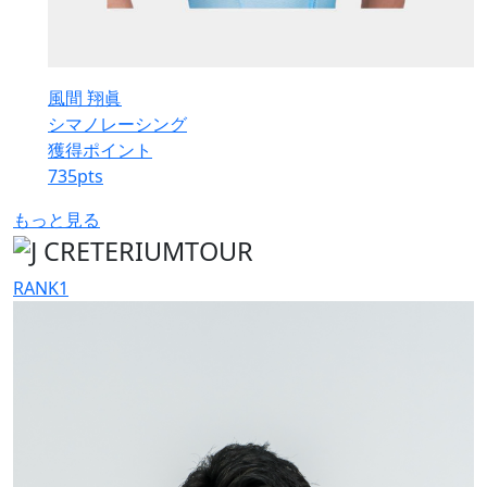
風間 翔眞
シマノレーシング
獲得ポイント
735
pts
もっと見る
RANK
1