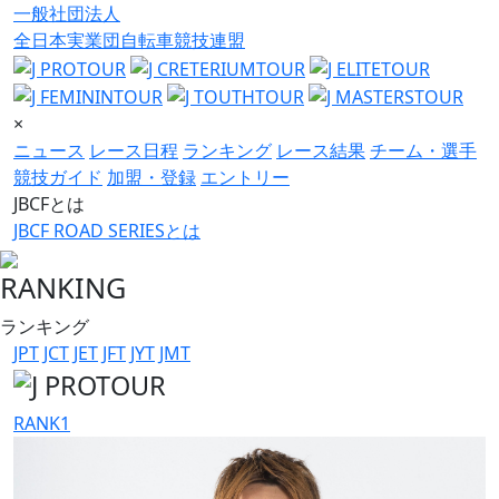
一般社団法人
全日本実業団自転車競技連盟
×
ニュース
レース日程
ランキング
レース結果
チーム・選手
競技ガイド
加盟・登録
エントリー
JBCFとは
JBCF ROAD SERIESとは
RANKING
ランキング
JPT
JCT
JET
JFT
JYT
JMT
RANK
1