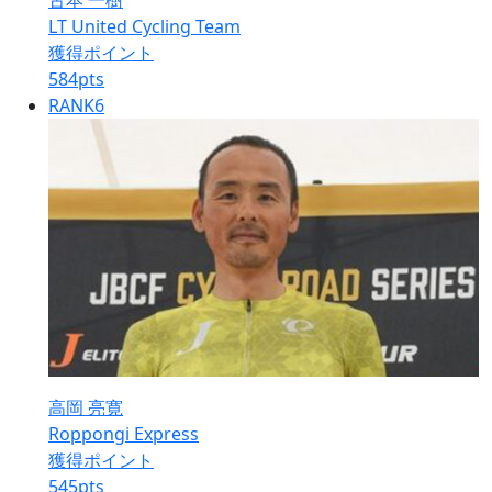
古本 一樹
LT United Cycling Team
獲得ポイント
584
pts
RANK
6
高岡 亮寛
Roppongi Express
獲得ポイント
545
pts