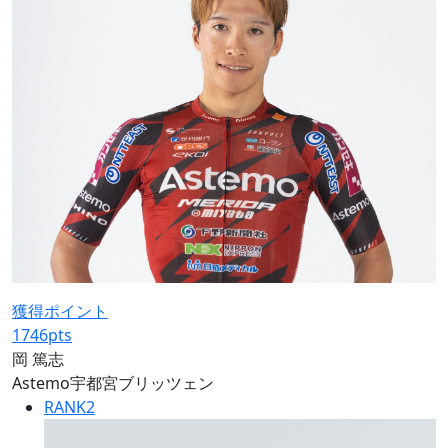
獲得ポイント
1746
pts
岡 篤志
Astemo宇都宮ブリッツェン
RANK
2