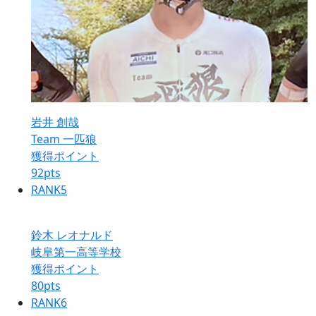
岩井 創哉
Team 一匹狼
獲得ポイント
92
pts
RANK
5
鈴木 レオナルド
岐阜第一高等学校
獲得ポイント
80
pts
RANK
6