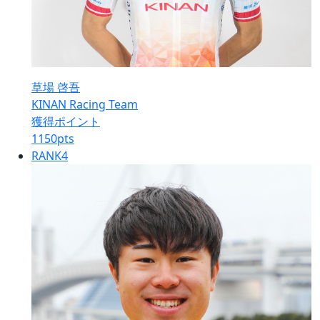
草場 啓吾
KINAN Racing Team
獲得ポイント
1150
pts
RANK
4