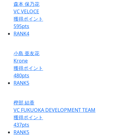
森本 保乃花
VC VELOCE
獲得ポイント
595
pts
RANK
4
小島 亜友花
Krone
獲得ポイント
480
pts
RANK
5
樫部 結香
VC FUKUOKA DEVELOPMENT TEAM
獲得ポイント
437
pts
RANK
5