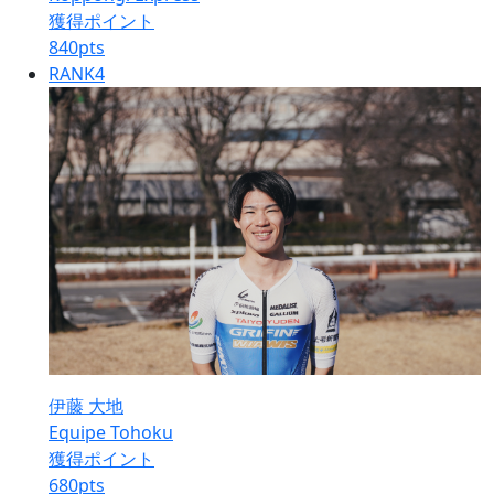
獲得ポイント
840
pts
RANK
4
伊藤 大地
Equipe Tohoku
獲得ポイント
680
pts