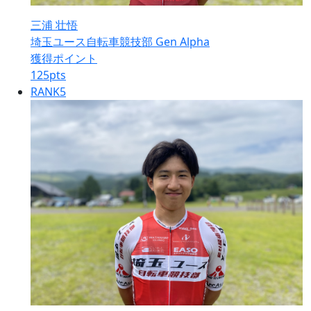
三浦 壮悟
埼玉ユース自転車競技部 Gen Alpha
獲得ポイント
125
pts
RANK
5