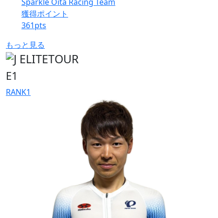
Sparkle Oita Racing Team
獲得ポイント
361
pts
もっと見る
E1
RANK
1