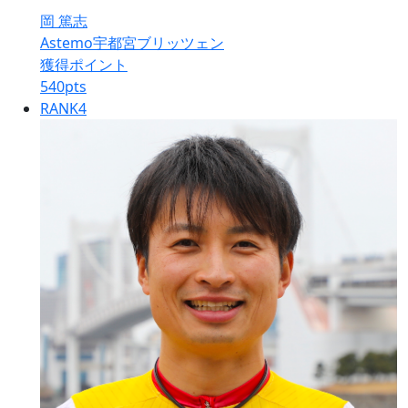
岡 篤志
Astemo宇都宮ブリッツェン
獲得ポイント
540
pts
RANK
4