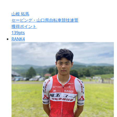
山根 拓馬
セービング・山口県自転車競技連盟
獲得ポイント
139
pts
RANK
4