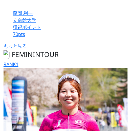
藤岡 利一
立命館大学
獲得ポイント
70
pts
もっと見る
RANK
1