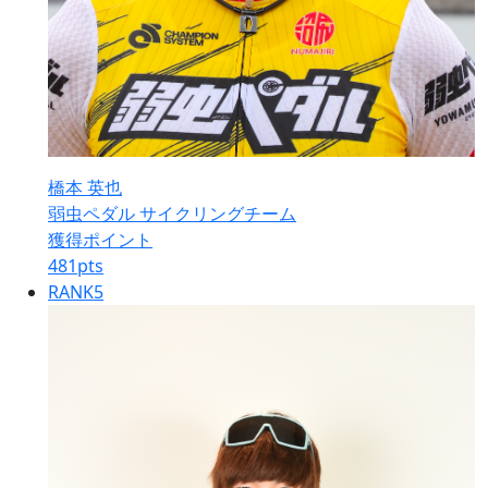
橋本 英也
弱虫ペダル サイクリングチーム
獲得ポイント
481
pts
RANK
5