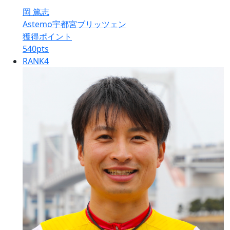
岡 篤志
Astemo宇都宮ブリッツェン
獲得ポイント
540
pts
RANK
4