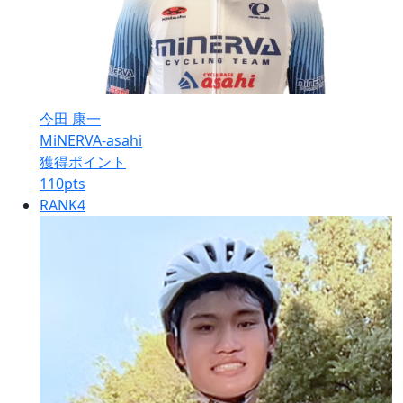
今田 康一
MiNERVA-asahi
獲得ポイント
110
pts
RANK
4