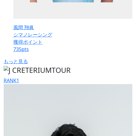
風間 翔眞
シマノレーシング
獲得ポイント
735
pts
もっと見る
RANK
1