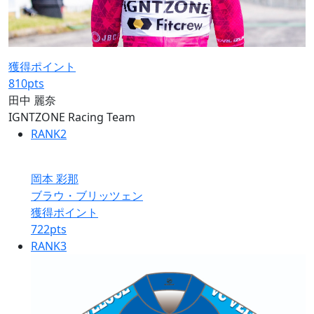
獲得ポイント
810
pts
田中 麗奈
IGNTZONE Racing Team
RANK
2
岡本 彩那
ブラウ・ブリッツェン
獲得ポイント
722
pts
RANK
3