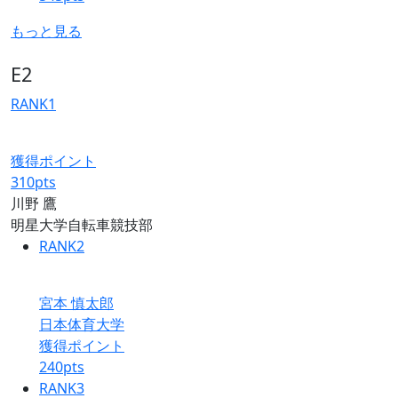
もっと見る
E2
RANK
1
獲得ポイント
310
pts
川野 鷹
明星大学自転車競技部
RANK
2
宮本 慎太郎
日本体育大学
獲得ポイント
240
pts
RANK
3