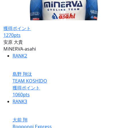
獲得ポイント
1270
pts
安原 大貴
MiNERVA-asahi
RANK
2
島野 翔汰
TEAM KOSHIDO
獲得ポイント
1060
pts
RANK
3
大前 翔
Roppongi Express