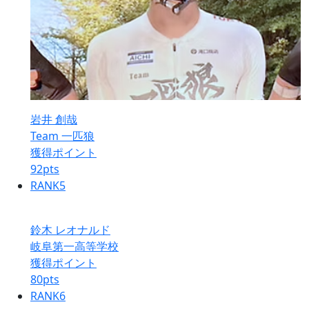
岩井 創哉
Team 一匹狼
獲得ポイント
92
pts
RANK
5
鈴木 レオナルド
岐阜第一高等学校
獲得ポイント
80
pts
RANK
6