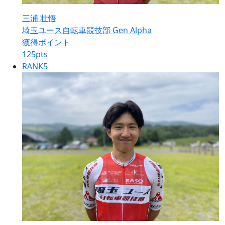
三浦 壮悟
埼玉ユース自転車競技部 Gen Alpha
獲得ポイント
125
pts
RANK
5