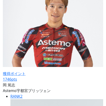
獲得ポイント
1746
pts
岡 篤志
Astemo宇都宮ブリッツェン
RANK
2