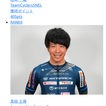
TeamCyclersSNEL
獲得ポイント
405
pts
RANK
6
黒枝 士揮