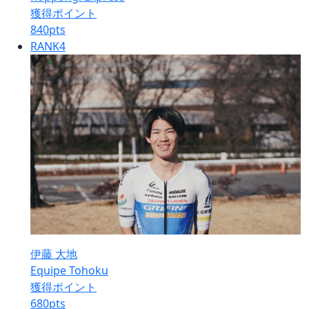
獲得ポイント
840
pts
RANK
4
伊藤 大地
Equipe Tohoku
獲得ポイント
680
pts