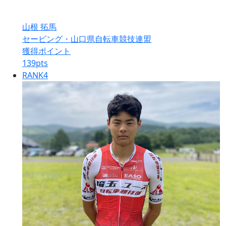
山根 拓馬
セービング・山口県自転車競技連盟
獲得ポイント
139
pts
RANK
4