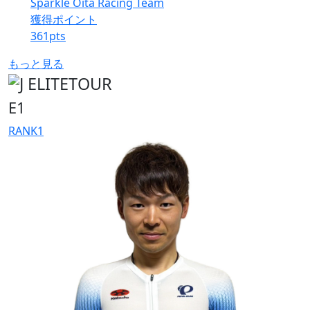
Sparkle Oita Racing Team
獲得ポイント
361
pts
もっと見る
E1
RANK
1