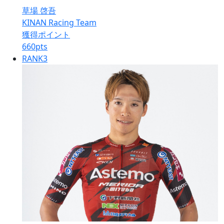
草場 啓吾
KINAN Racing Team
獲得ポイント
660
pts
RANK
3