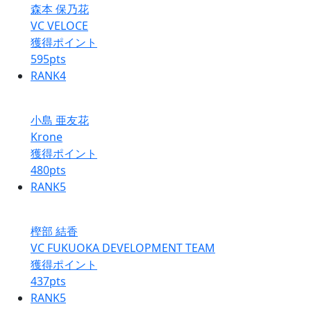
森本 保乃花
VC VELOCE
獲得ポイント
595
pts
RANK
4
小島 亜友花
Krone
獲得ポイント
480
pts
RANK
5
樫部 結香
VC FUKUOKA DEVELOPMENT TEAM
獲得ポイント
437
pts
RANK
5