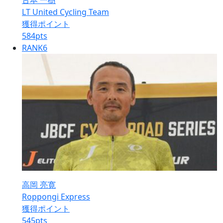
古本 一樹
LT United Cycling Team
獲得ポイント
584
pts
RANK
6
高岡 亮寛
Roppongi Express
獲得ポイント
545
pts