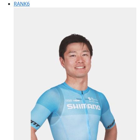
RANK
6