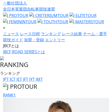
一般社団法人
全日本実業団自転車競技連盟
×
ニュース
レース日程
ランキング
レース結果
チーム・選手
競技ガイド
加盟・登録
エントリー
JBCFとは
JBCF ROAD SERIESとは
RANKING
ランキング
JPT
JCT
JET
JFT
JYT
JMT
RANK
1