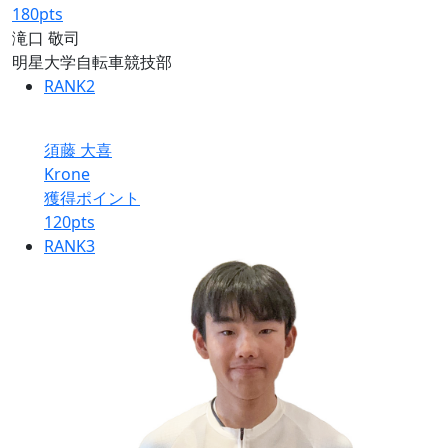
180
pts
滝口 敬司
明星大学自転車競技部
RANK
2
須藤 大喜
Krone
獲得ポイント
120
pts
RANK
3