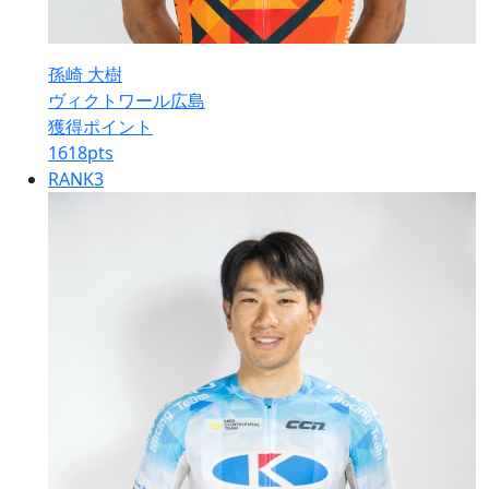
孫崎 大樹
ヴィクトワール広島
獲得ポイント
1618
pts
RANK
3