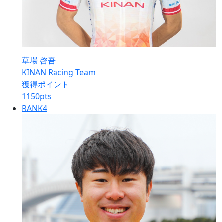
草場 啓吾
KINAN Racing Team
獲得ポイント
1150
pts
RANK
4