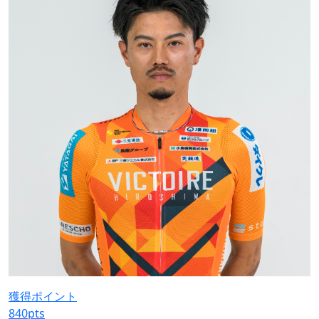
獲得ポイント
840
pts