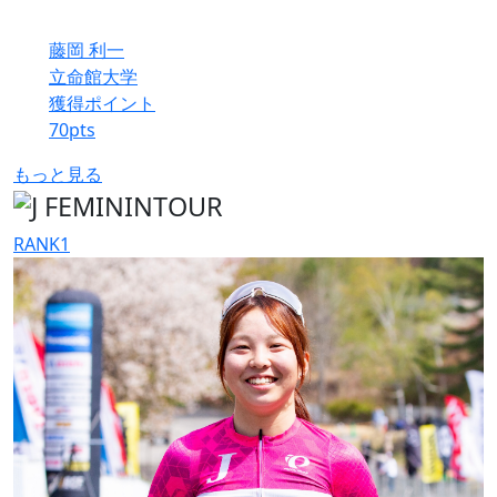
藤岡 利一
立命館大学
獲得ポイント
70
pts
もっと見る
RANK
1