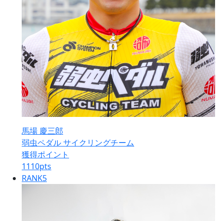
馬場 慶三郎
弱虫ペダル サイクリングチーム
獲得ポイント
1110
pts
RANK
5