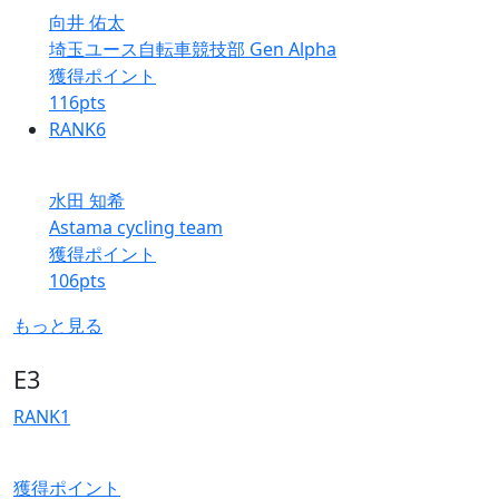
向井 佑太
埼玉ユース自転車競技部 Gen Alpha
獲得ポイント
116
pts
RANK
6
水田 知希
Astama cycling team
獲得ポイント
106
pts
もっと見る
E3
RANK
1
獲得ポイント