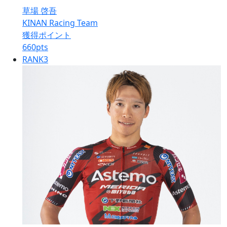
草場 啓吾
KINAN Racing Team
獲得ポイント
660
pts
RANK
3