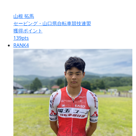
山根 拓馬
セービング・山口県自転車競技連盟
獲得ポイント
139
pts
RANK
4