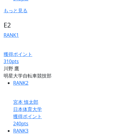
もっと見る
E2
RANK
1
獲得ポイント
310
pts
川野 鷹
明星大学自転車競技部
RANK
2
宮本 慎太郎
日本体育大学
獲得ポイント
240
pts
RANK
3