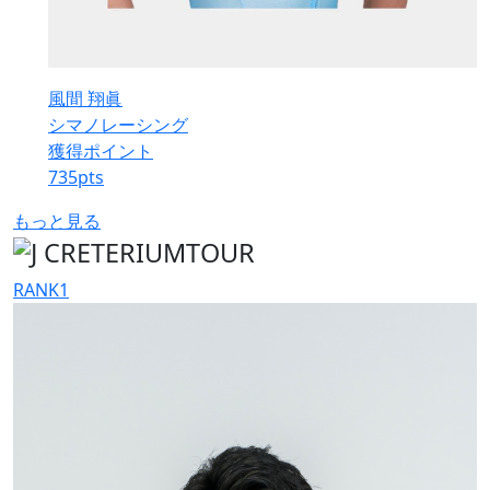
風間 翔眞
シマノレーシング
獲得ポイント
735
pts
もっと見る
RANK
1