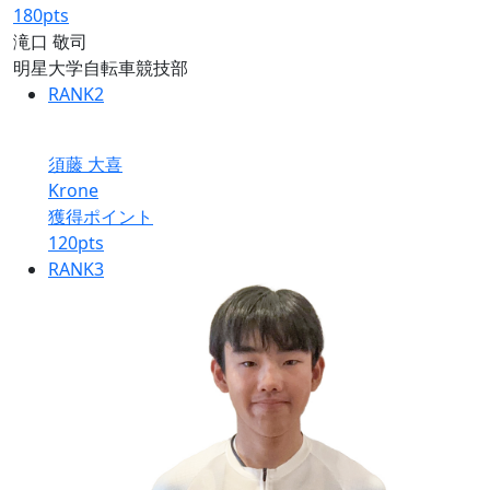
180
pts
滝口 敬司
明星大学自転車競技部
RANK
2
須藤 大喜
Krone
獲得ポイント
120
pts
RANK
3