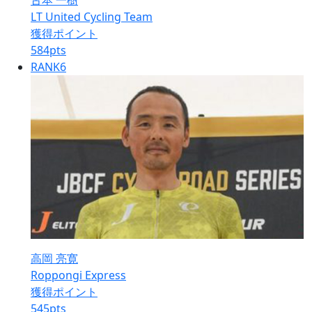
古本 一樹
LT United Cycling Team
獲得ポイント
584
pts
RANK
6
高岡 亮寛
Roppongi Express
獲得ポイント
545
pts