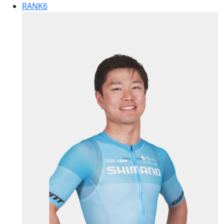
RANK
6