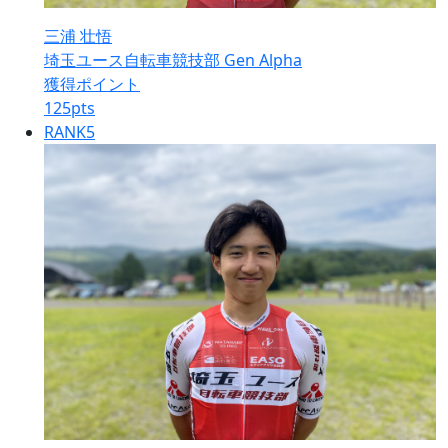
三浦 壮悟
埼玉ユース自転車競技部 Gen Alpha
獲得ポイント
125
pts
RANK
5