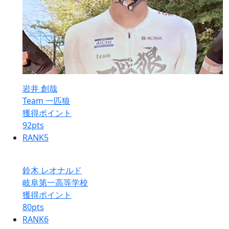
岩井 創哉
Team 一匹狼
獲得ポイント
92
pts
RANK
5
鈴木 レオナルド
岐阜第一高等学校
獲得ポイント
80
pts
RANK
6