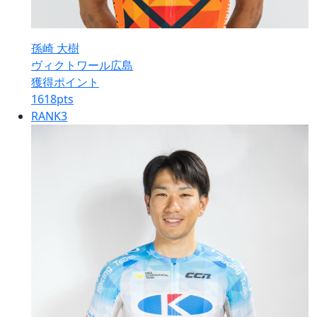
孫崎 大樹
ヴィクトワール広島
獲得ポイント
1618
pts
RANK
3