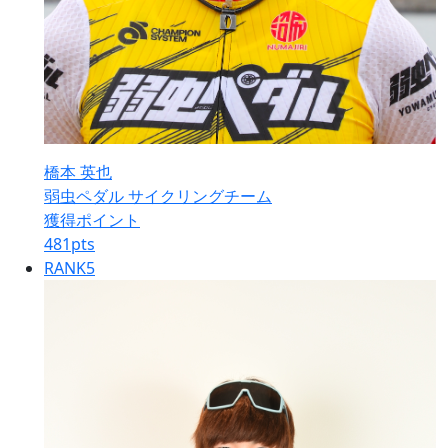
橋本 英也
弱虫ペダル サイクリングチーム
獲得ポイント
481
pts
RANK
5