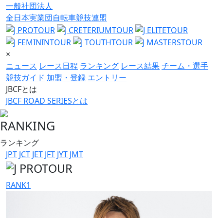
一般社団法人
全日本実業団自転車競技連盟
×
ニュース
レース日程
ランキング
レース結果
チーム・選手
競技ガイド
加盟・登録
エントリー
JBCFとは
JBCF ROAD SERIESとは
RANKING
ランキング
JPT
JCT
JET
JFT
JYT
JMT
RANK
1