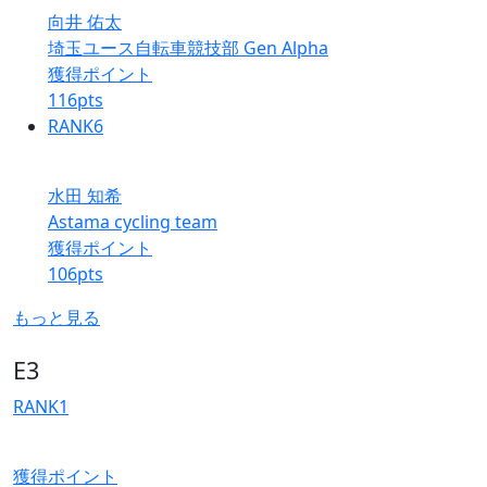
向井 佑太
埼玉ユース自転車競技部 Gen Alpha
獲得ポイント
116
pts
RANK
6
水田 知希
Astama cycling team
獲得ポイント
106
pts
もっと見る
E3
RANK
1
獲得ポイント