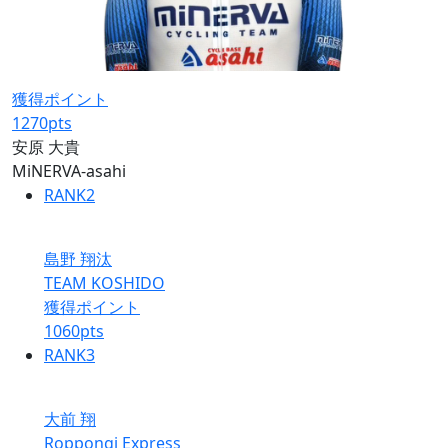
獲得ポイント
1270
pts
安原 大貴
MiNERVA-asahi
RANK
2
島野 翔汰
TEAM KOSHIDO
獲得ポイント
1060
pts
RANK
3
大前 翔
Roppongi Express