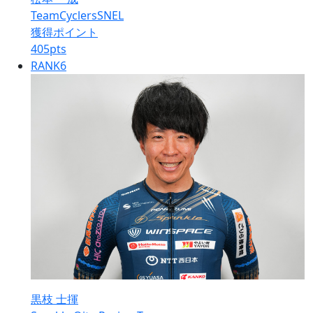
TeamCyclersSNEL
獲得ポイント
405
pts
RANK
6
黒枝 士揮