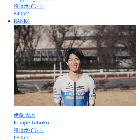
獲得ポイント
840
pts
RANK
4
伊藤 大地
Equipe Tohoku
獲得ポイント
680
pts