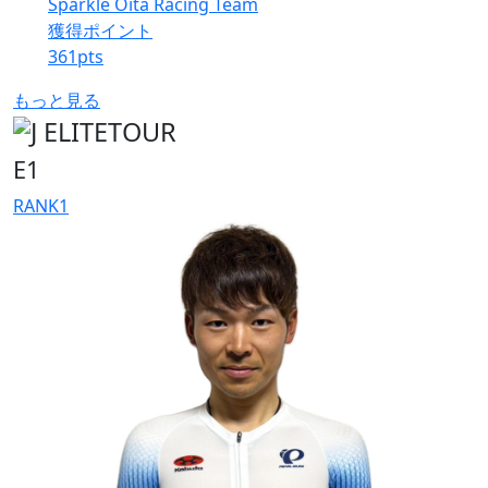
Sparkle Oita Racing Team
獲得ポイント
361
pts
もっと見る
E1
RANK
1