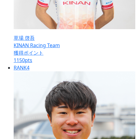
草場 啓吾
KINAN Racing Team
獲得ポイント
1150
pts
RANK
4