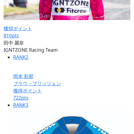
獲得ポイント
810
pts
田中 麗奈
IGNTZONE Racing Team
RANK
2
岡本 彩那
ブラウ・ブリッツェン
獲得ポイント
722
pts
RANK
3