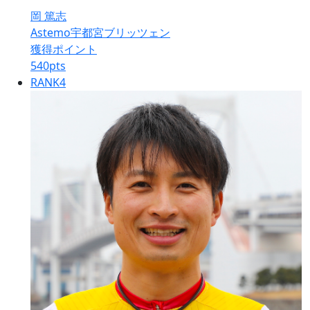
岡 篤志
Astemo宇都宮ブリッツェン
獲得ポイント
540
pts
RANK
4