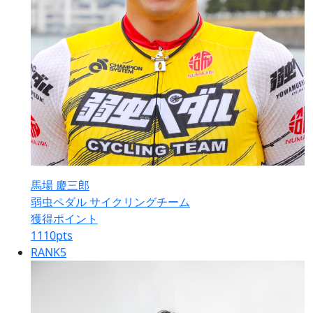
馬場 慶三郎
弱虫ペダル サイクリングチーム
獲得ポイント
1110
pts
RANK
5