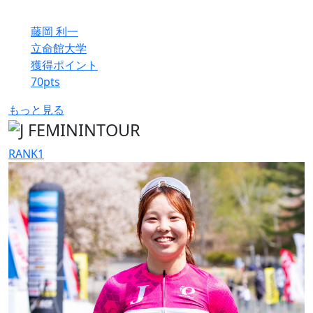
藤岡 利一
立命館大学
獲得ポイント
70
pts
もっと見る
RANK
1