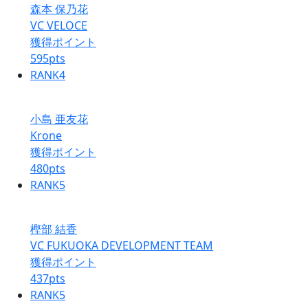
森本 保乃花
VC VELOCE
獲得ポイント
595
pts
RANK
4
小島 亜友花
Krone
獲得ポイント
480
pts
RANK
5
樫部 結香
VC FUKUOKA DEVELOPMENT TEAM
獲得ポイント
437
pts
RANK
5