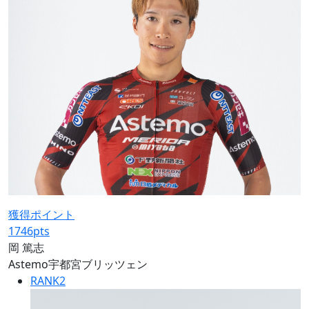
獲得ポイント
1746
pts
岡 篤志
Astemo宇都宮ブリッツェン
RANK
2