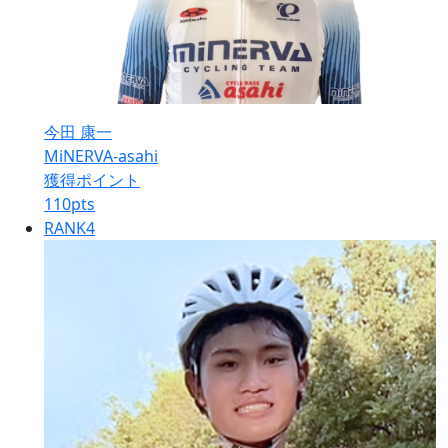
今田 康一
MiNERVA-asahi
獲得ポイント
110
pts
RANK
4