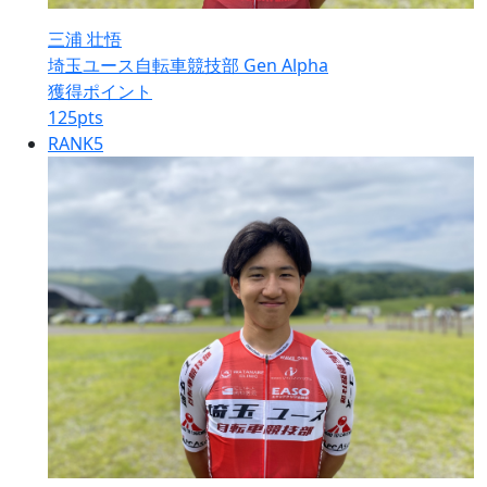
三浦 壮悟
埼玉ユース自転車競技部 Gen Alpha
獲得ポイント
125
pts
RANK
5