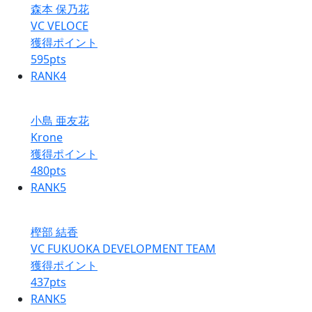
森本 保乃花
VC VELOCE
獲得ポイント
595
pts
RANK
4
小島 亜友花
Krone
獲得ポイント
480
pts
RANK
5
樫部 結香
VC FUKUOKA DEVELOPMENT TEAM
獲得ポイント
437
pts
RANK
5