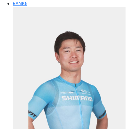
RANK
6