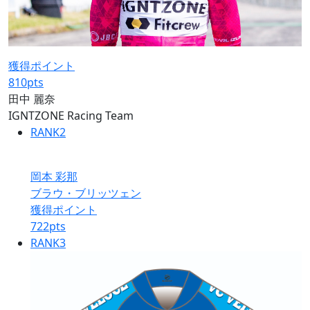
獲得ポイント
810
pts
田中 麗奈
IGNTZONE Racing Team
RANK
2
岡本 彩那
ブラウ・ブリッツェン
獲得ポイント
722
pts
RANK
3