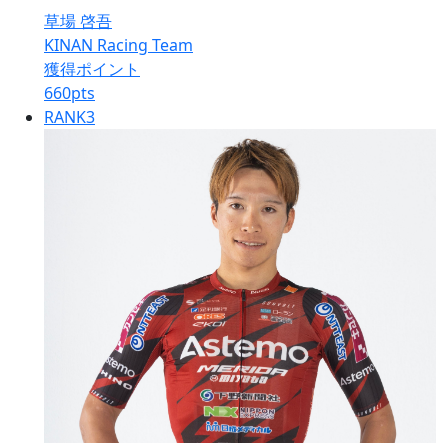
草場 啓吾
KINAN Racing Team
獲得ポイント
660
pts
RANK
3