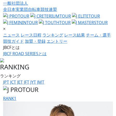
一般社団法人
全日本実業団自転車競技連盟
×
ニュース
レース日程
ランキング
レース結果
チーム・選手
競技ガイド
加盟・登録
エントリー
JBCFとは
JBCF ROAD SERIESとは
RANKING
ランキング
JPT
JCT
JET
JFT
JYT
JMT
RANK
1