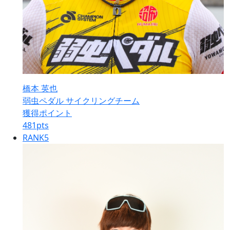
橋本 英也
弱虫ペダル サイクリングチーム
獲得ポイント
481
pts
RANK
5