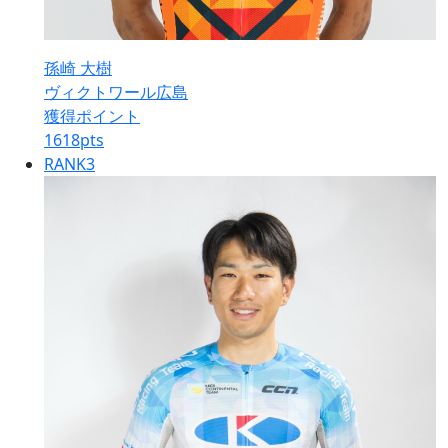
孫崎 大樹
ヴィクトワール広島
獲得ポイント
1618
pts
RANK
3