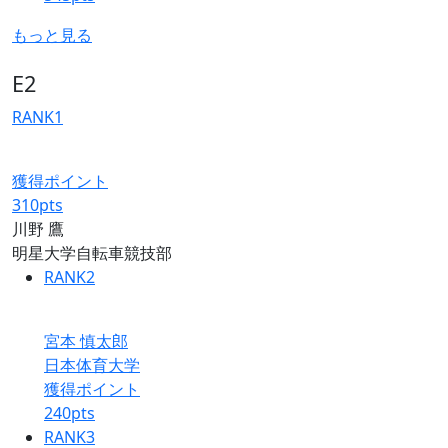
もっと見る
E2
RANK
1
獲得ポイント
310
pts
川野 鷹
明星大学自転車競技部
RANK
2
宮本 慎太郎
日本体育大学
獲得ポイント
240
pts
RANK
3