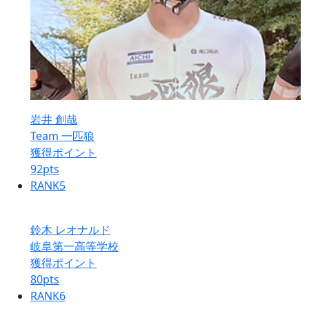
岩井 創哉
Team 一匹狼
獲得ポイント
92
pts
RANK
5
鈴木 レオナルド
岐阜第一高等学校
獲得ポイント
80
pts
RANK
6