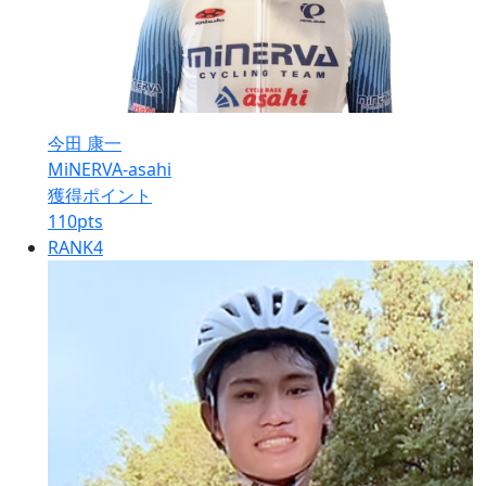
今田 康一
MiNERVA-asahi
獲得ポイント
110
pts
RANK
4