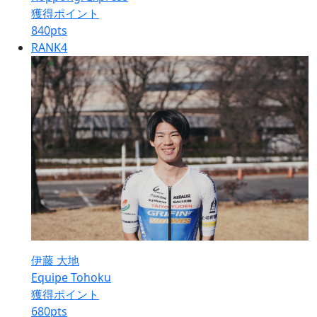
獲得ポイント
840
pts
RANK
4
伊藤 大地
Equipe Tohoku
獲得ポイント
680
pts