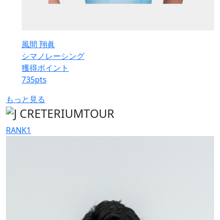
風間 翔眞
シマノレーシング
獲得ポイント
735
pts
もっと見る
RANK
1