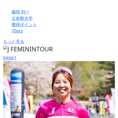
藤岡 利一
立命館大学
獲得ポイント
70
pts
もっと見る
RANK
1