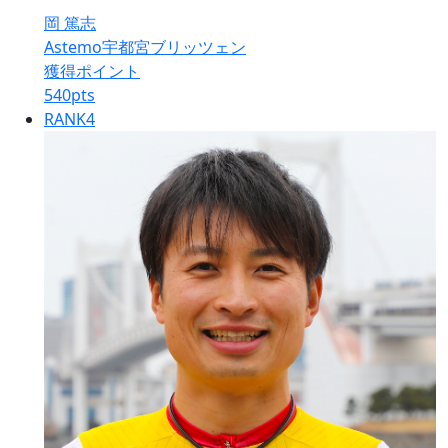
岡 篤志
Astemo宇都宮ブリッツェン
獲得ポイント
540
pts
RANK
4