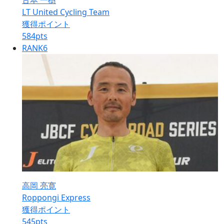
古本 一樹
LT United Cycling Team
獲得ポイント
584
pts
RANK
6
高岡 亮寛
Roppongi Express
獲得ポイント
545
pts