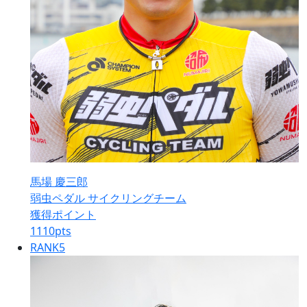
馬場 慶三郎
弱虫ペダル サイクリングチーム
獲得ポイント
1110
pts
RANK
5