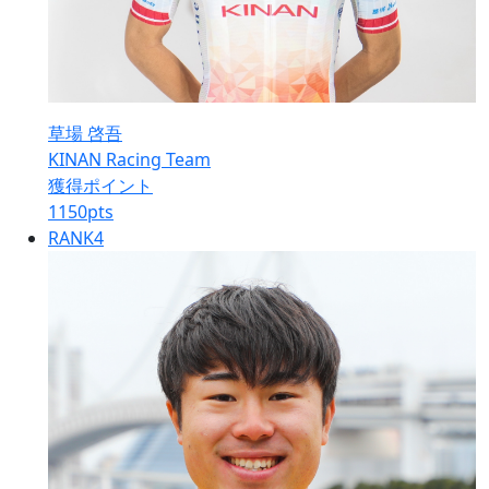
草場 啓吾
KINAN Racing Team
獲得ポイント
1150
pts
RANK
4