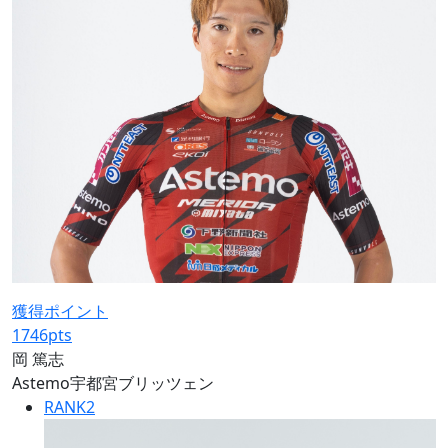
獲得ポイント
1746
pts
岡 篤志
Astemo宇都宮ブリッツェン
RANK
2