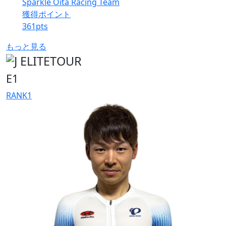
Sparkle Oita Racing Team
獲得ポイント
361
pts
もっと見る
E1
RANK
1