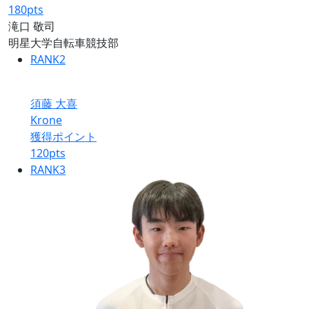
180
pts
滝口 敬司
明星大学自転車競技部
RANK
2
須藤 大喜
Krone
獲得ポイント
120
pts
RANK
3