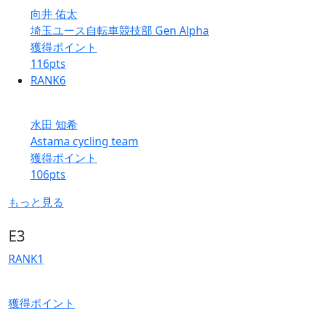
向井 佑太
埼玉ユース自転車競技部 Gen Alpha
獲得ポイント
116
pts
RANK
6
水田 知希
Astama cycling team
獲得ポイント
106
pts
もっと見る
E3
RANK
1
獲得ポイント