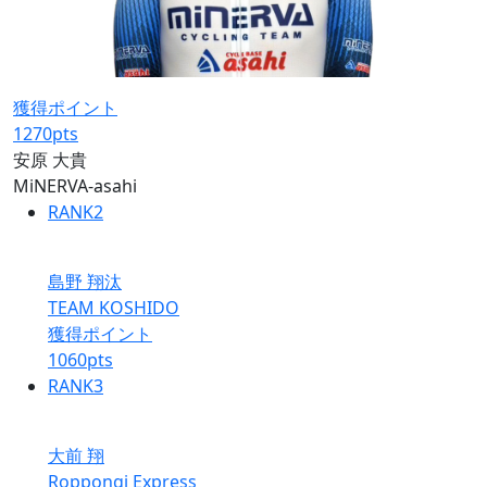
獲得ポイント
1270
pts
安原 大貴
MiNERVA-asahi
RANK
2
島野 翔汰
TEAM KOSHIDO
獲得ポイント
1060
pts
RANK
3
大前 翔
Roppongi Express