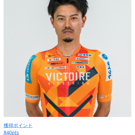
獲得ポイント
840
pts