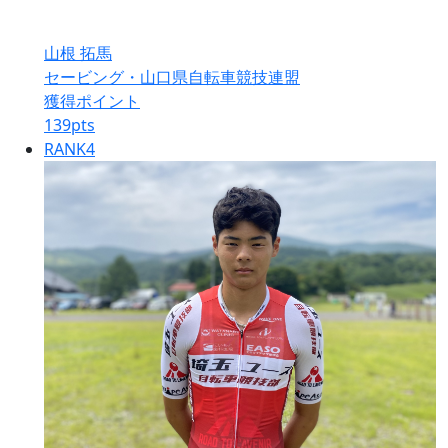
山根 拓馬
セービング・山口県自転車競技連盟
獲得ポイント
139
pts
RANK
4