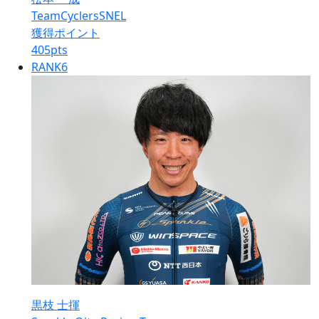
TeamCyclersSNEL
獲得ポイント
405
pts
RANK
6
黒枝 士揮