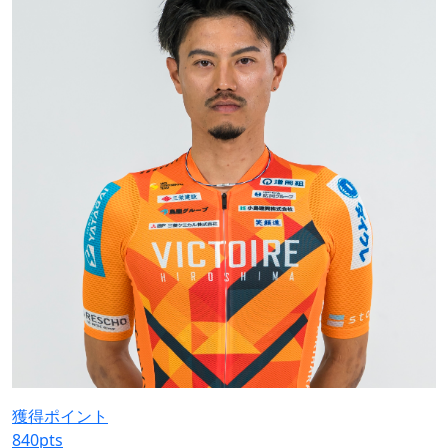
獲得ポイント
840
pts