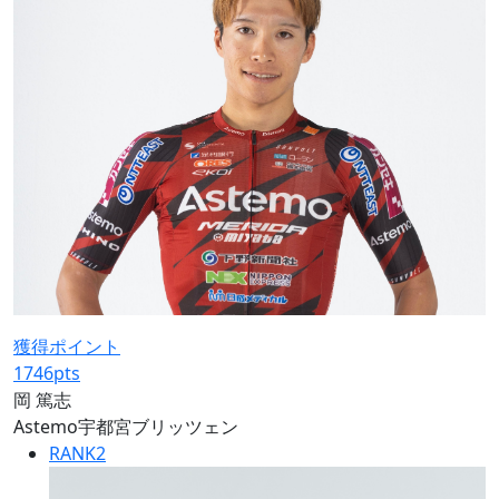
獲得ポイント
1746
pts
岡 篤志
Astemo宇都宮ブリッツェン
RANK
2