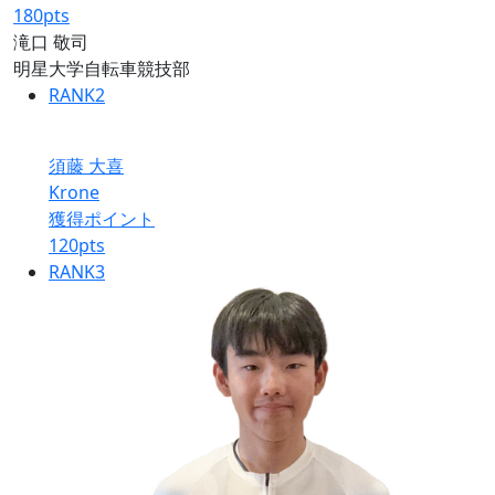
180
pts
滝口 敬司
明星大学自転車競技部
RANK
2
須藤 大喜
Krone
獲得ポイント
120
pts
RANK
3