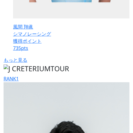
風間 翔眞
シマノレーシング
獲得ポイント
735
pts
もっと見る
RANK
1