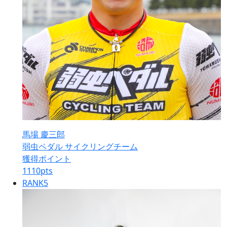
馬場 慶三郎
弱虫ペダル サイクリングチーム
獲得ポイント
1110
pts
RANK
5