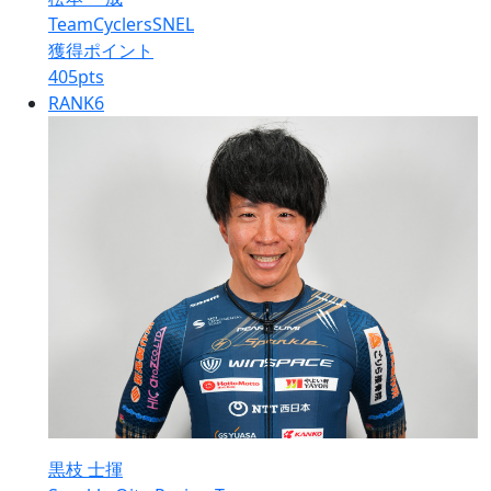
TeamCyclersSNEL
獲得ポイント
405
pts
RANK
6
黒枝 士揮