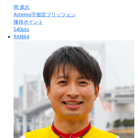
岡 篤志
Astemo宇都宮ブリッツェン
獲得ポイント
540
pts
RANK
4