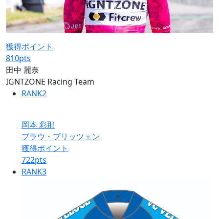
獲得ポイント
810
pts
田中 麗奈
IGNTZONE Racing Team
RANK
2
岡本 彩那
ブラウ・ブリッツェン
獲得ポイント
722
pts
RANK
3