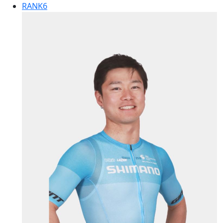
RANK
6