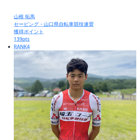
山根 拓馬
セービング・山口県自転車競技連盟
獲得ポイント
139
pts
RANK
4