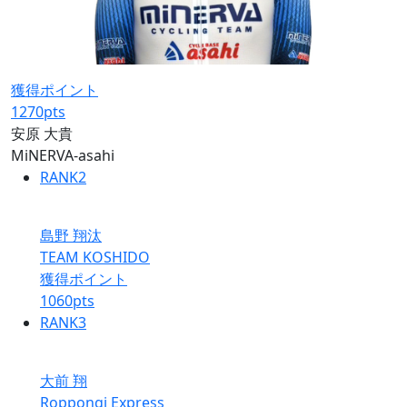
獲得ポイント
1270
pts
安原 大貴
MiNERVA-asahi
RANK
2
島野 翔汰
TEAM KOSHIDO
獲得ポイント
1060
pts
RANK
3
大前 翔
Roppongi Express