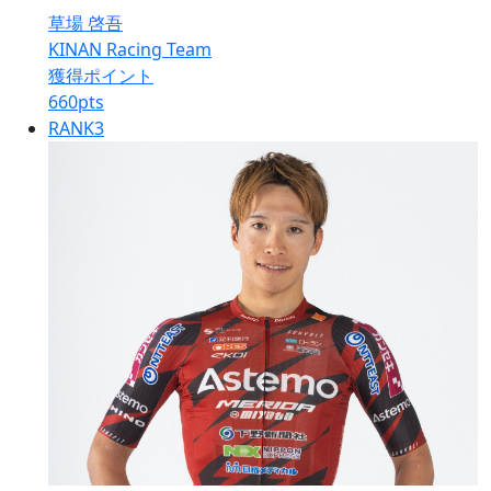
草場 啓吾
KINAN Racing Team
獲得ポイント
660
pts
RANK
3