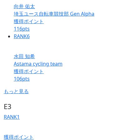
向井 佑太
埼玉ユース自転車競技部 Gen Alpha
獲得ポイント
116
pts
RANK
6
水田 知希
Astama cycling team
獲得ポイント
106
pts
もっと見る
E3
RANK
1
獲得ポイント