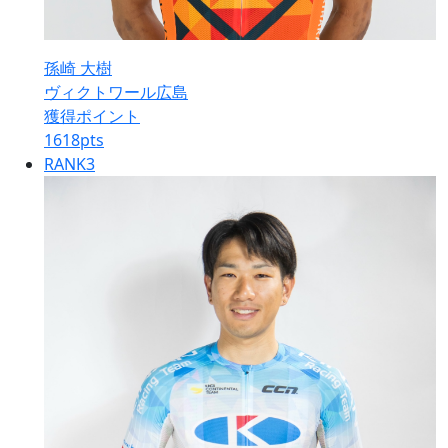
孫崎 大樹
ヴィクトワール広島
獲得ポイント
1618
pts
RANK
3