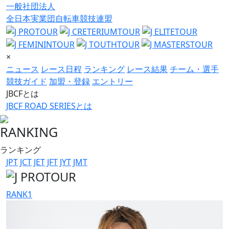
一般社団法人
全日本実業団自転車競技連盟
×
ニュース
レース日程
ランキング
レース結果
チーム・選手
競技ガイド
加盟・登録
エントリー
JBCFとは
JBCF ROAD SERIESとは
RANKING
ランキング
JPT
JCT
JET
JFT
JYT
JMT
RANK
1