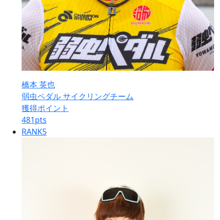
橋本 英也
弱虫ペダル サイクリングチーム
獲得ポイント
481
pts
RANK
5