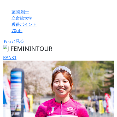
藤岡 利一
立命館大学
獲得ポイント
70
pts
もっと見る
RANK
1