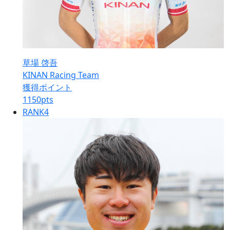
草場 啓吾
KINAN Racing Team
獲得ポイント
1150
pts
RANK
4