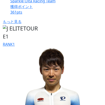
Sparkle Oita Racing Team
獲得ポイント
361
pts
もっと見る
E1
RANK
1