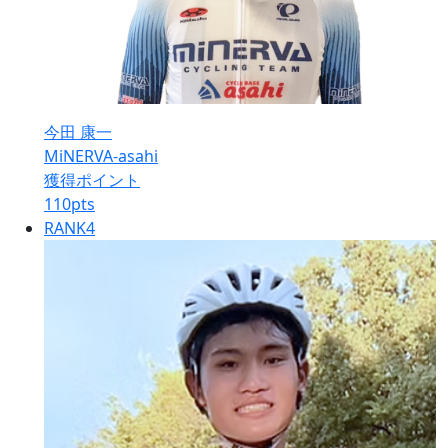
今田 康一
MiNERVA-asahi
獲得ポイント
110
pts
RANK
4