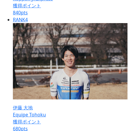
獲得ポイント
840
pts
RANK
4
伊藤 大地
Equipe Tohoku
獲得ポイント
680
pts