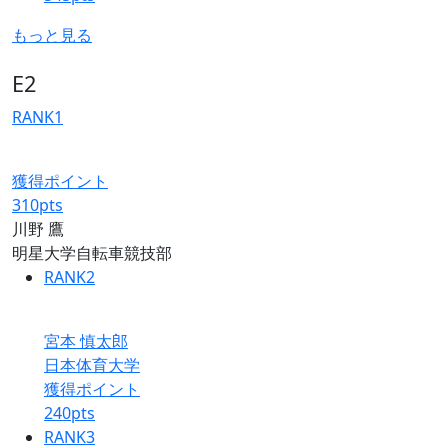
もっと見る
E2
RANK
1
獲得ポイント
310
pts
川野 鷹
明星大学自転車競技部
RANK
2
宮本 慎太郎
日本体育大学
獲得ポイント
240
pts
RANK
3