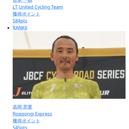
古本 一樹
LT United Cycling Team
獲得ポイント
584
pts
RANK
6
高岡 亮寛
Roppongi Express
獲得ポイント
545
pts