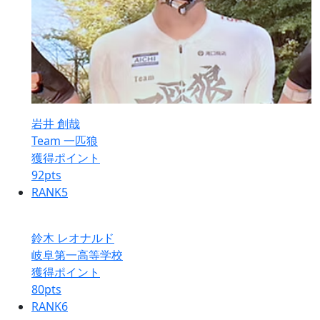
岩井 創哉
Team 一匹狼
獲得ポイント
92
pts
RANK
5
鈴木 レオナルド
岐阜第一高等学校
獲得ポイント
80
pts
RANK
6