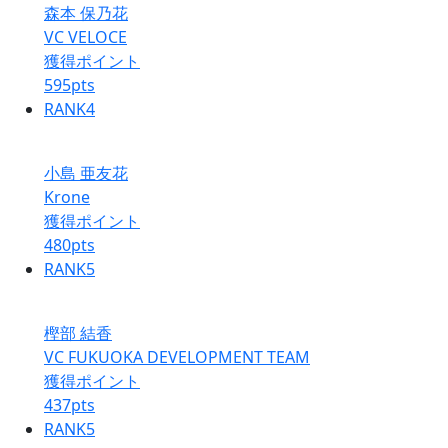
森本 保乃花
VC VELOCE
獲得ポイント
595
pts
RANK
4
小島 亜友花
Krone
獲得ポイント
480
pts
RANK
5
樫部 結香
VC FUKUOKA DEVELOPMENT TEAM
獲得ポイント
437
pts
RANK
5