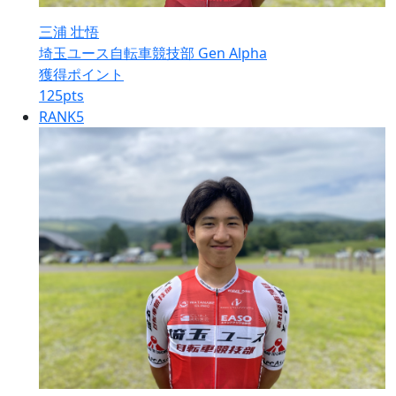
三浦 壮悟
埼玉ユース自転車競技部 Gen Alpha
獲得ポイント
125
pts
RANK
5