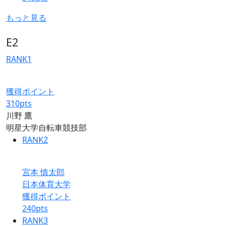
もっと見る
E2
RANK
1
獲得ポイント
310
pts
川野 鷹
明星大学自転車競技部
RANK
2
宮本 慎太郎
日本体育大学
獲得ポイント
240
pts
RANK
3