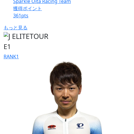
Sparkle Oita Racing Team
獲得ポイント
361
pts
もっと見る
E1
RANK
1