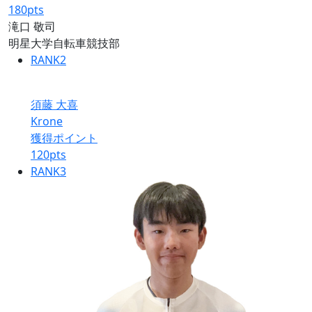
180
pts
滝口 敬司
明星大学自転車競技部
RANK
2
須藤 大喜
Krone
獲得ポイント
120
pts
RANK
3