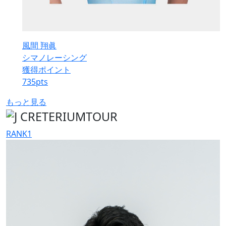
風間 翔眞
シマノレーシング
獲得ポイント
735
pts
もっと見る
RANK
1