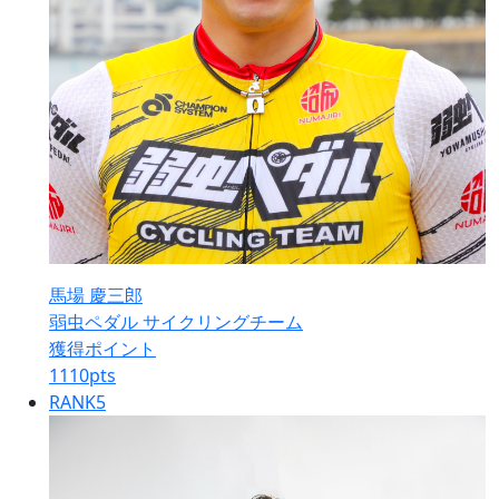
馬場 慶三郎
弱虫ペダル サイクリングチーム
獲得ポイント
1110
pts
RANK
5