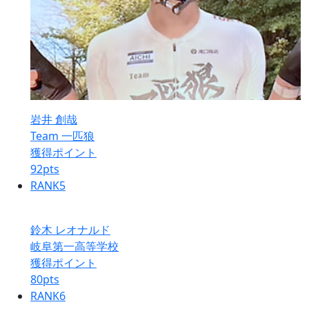
岩井 創哉
Team 一匹狼
獲得ポイント
92
pts
RANK
5
鈴木 レオナルド
岐阜第一高等学校
獲得ポイント
80
pts
RANK
6