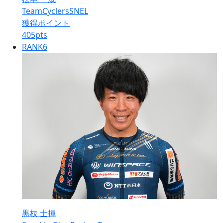
TeamCyclersSNEL
獲得ポイント
405
pts
RANK
6
黒枝 士揮