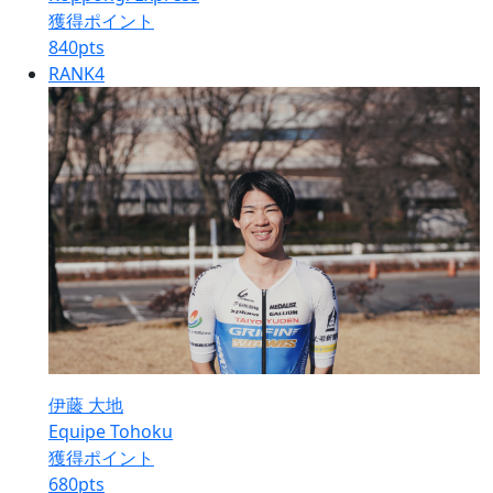
獲得ポイント
840
pts
RANK
4
伊藤 大地
Equipe Tohoku
獲得ポイント
680
pts