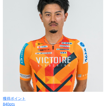
獲得ポイント
840
pts