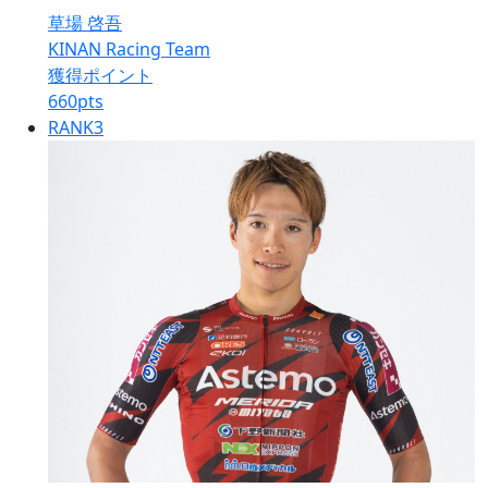
草場 啓吾
KINAN Racing Team
獲得ポイント
660
pts
RANK
3