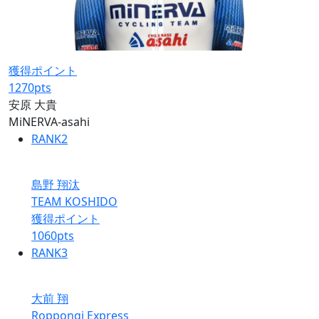
獲得ポイント
1270
pts
安原 大貴
MiNERVA-asahi
RANK
2
島野 翔汰
TEAM KOSHIDO
獲得ポイント
1060
pts
RANK
3
大前 翔
Roppongi Express