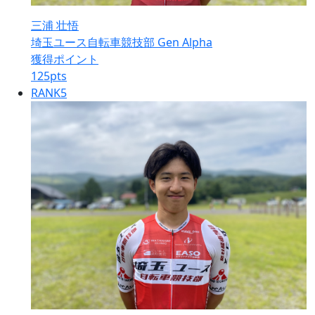
三浦 壮悟
埼玉ユース自転車競技部 Gen Alpha
獲得ポイント
125
pts
RANK
5