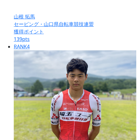
山根 拓馬
セービング・山口県自転車競技連盟
獲得ポイント
139
pts
RANK
4