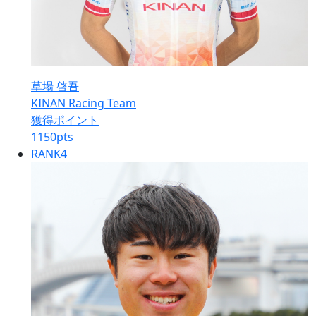
草場 啓吾
KINAN Racing Team
獲得ポイント
1150
pts
RANK
4