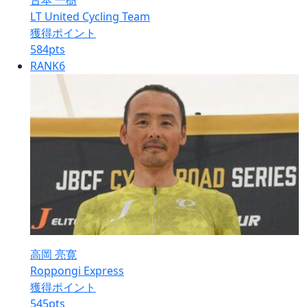
古本 一樹
LT United Cycling Team
獲得ポイント
584
pts
RANK
6
高岡 亮寛
Roppongi Express
獲得ポイント
545
pts