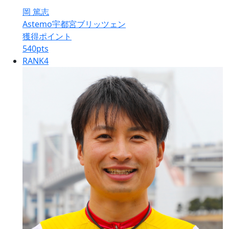
岡 篤志
Astemo宇都宮ブリッツェン
獲得ポイント
540
pts
RANK
4