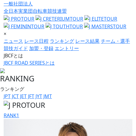
一般社団法人
全日本実業団自転車競技連盟
×
ニュース
レース日程
ランキング
レース結果
チーム・選手
競技ガイド
加盟・登録
エントリー
JBCFとは
JBCF ROAD SERIESとは
RANKING
ランキング
JPT
JCT
JET
JFT
JYT
JMT
RANK
1