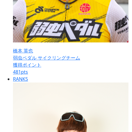
橋本 英也
弱虫ペダル サイクリングチーム
獲得ポイント
481
pts
RANK
5