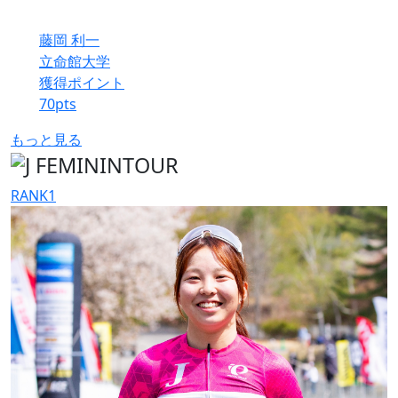
藤岡 利一
立命館大学
獲得ポイント
70
pts
もっと見る
RANK
1