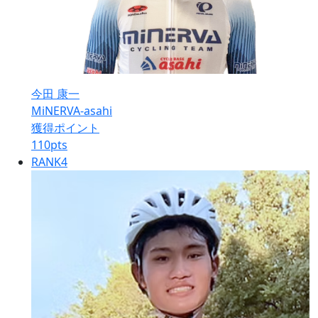
今田 康一
MiNERVA-asahi
獲得ポイント
110
pts
RANK
4