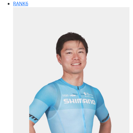
RANK
6