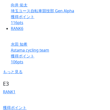
向井 佑太
埼玉ユース自転車競技部 Gen Alpha
獲得ポイント
116
pts
RANK
6
水田 知希
Astama cycling team
獲得ポイント
106
pts
もっと見る
E3
RANK
1
獲得ポイント