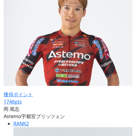
獲得ポイント
1746
pts
岡 篤志
Astemo宇都宮ブリッツェン
RANK
2