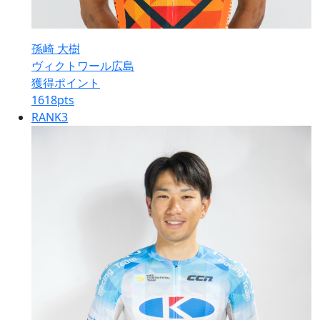
孫崎 大樹
ヴィクトワール広島
獲得ポイント
1618
pts
RANK
3