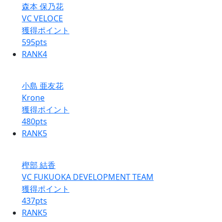
森本 保乃花
VC VELOCE
獲得ポイント
595
pts
RANK
4
小島 亜友花
Krone
獲得ポイント
480
pts
RANK
5
樫部 結香
VC FUKUOKA DEVELOPMENT TEAM
獲得ポイント
437
pts
RANK
5