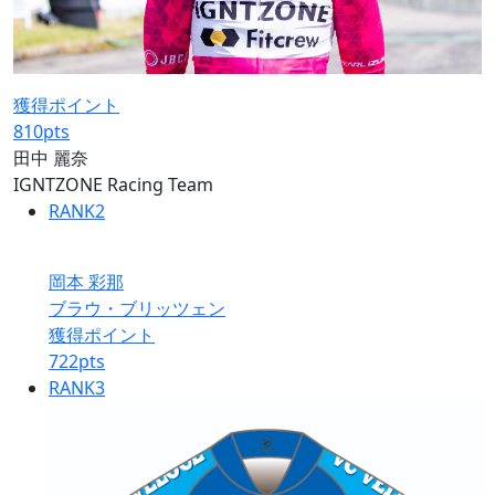
獲得ポイント
810
pts
田中 麗奈
IGNTZONE Racing Team
RANK
2
岡本 彩那
ブラウ・ブリッツェン
獲得ポイント
722
pts
RANK
3