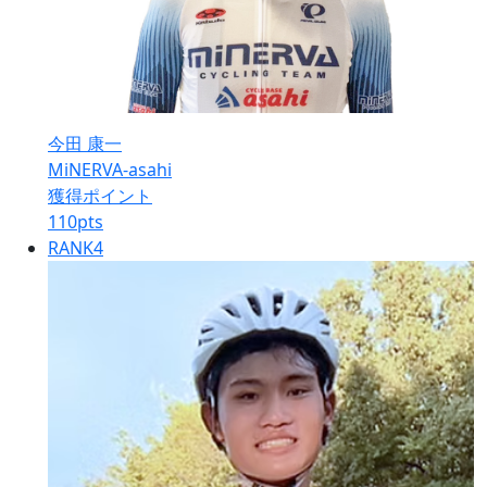
今田 康一
MiNERVA-asahi
獲得ポイント
110
pts
RANK
4