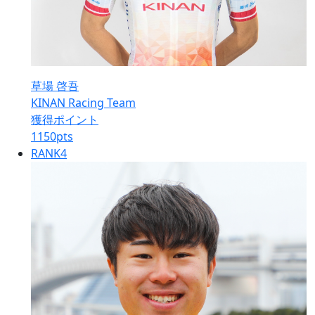
草場 啓吾
KINAN Racing Team
獲得ポイント
1150
pts
RANK
4