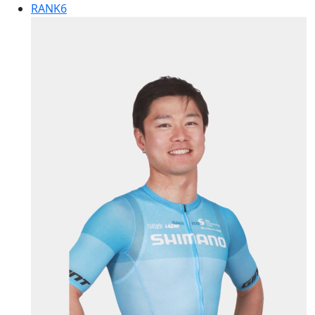
RANK
6