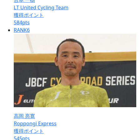
古本 一樹
LT United Cycling Team
獲得ポイント
584
pts
RANK
6
高岡 亮寛
Roppongi Express
獲得ポイント
545
pts