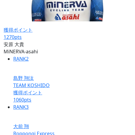
獲得ポイント
1270
pts
安原 大貴
MiNERVA-asahi
RANK
2
島野 翔汰
TEAM KOSHIDO
獲得ポイント
1060
pts
RANK
3
大前 翔
Roppongi Express