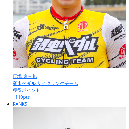
馬場 慶三郎
弱虫ペダル サイクリングチーム
獲得ポイント
1110
pts
RANK
5