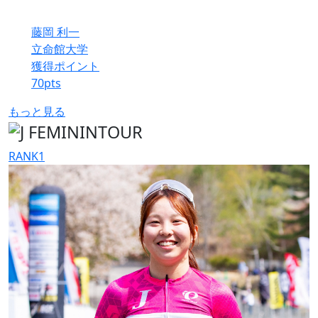
藤岡 利一
立命館大学
獲得ポイント
70
pts
もっと見る
RANK
1