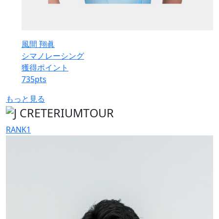
風間 翔眞
シマノレーシング
獲得ポイント
735
pts
もっと見る
RANK
1