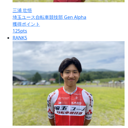
三浦 壮悟
埼玉ユース自転車競技部 Gen Alpha
獲得ポイント
125
pts
RANK
5