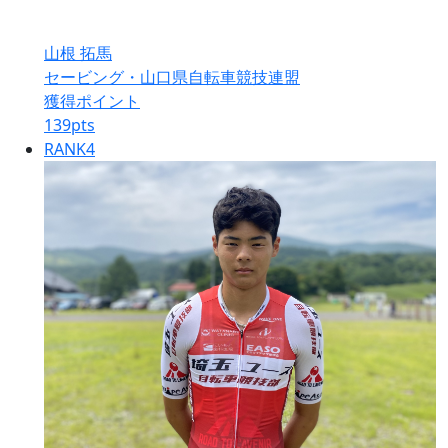
山根 拓馬
セービング・山口県自転車競技連盟
獲得ポイント
139
pts
RANK
4