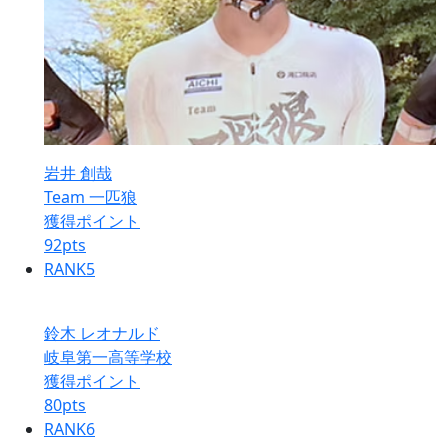
岩井 創哉
Team 一匹狼
獲得ポイント
92
pts
RANK
5
鈴木 レオナルド
岐阜第一高等学校
獲得ポイント
80
pts
RANK
6