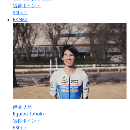
獲得ポイント
840
pts
RANK
4
伊藤 大地
Equipe Tohoku
獲得ポイント
680
pts