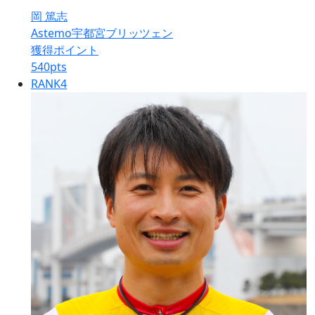
岡 篤志
Astemo宇都宮ブリッツェン
獲得ポイント
540
pts
RANK
4