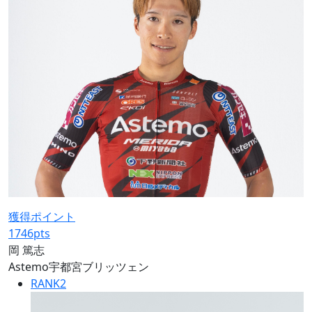
獲得ポイント
1746
pts
岡 篤志
Astemo宇都宮ブリッツェン
RANK
2