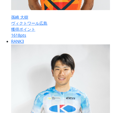
孫崎 大樹
ヴィクトワール広島
獲得ポイント
1618
pts
RANK
3