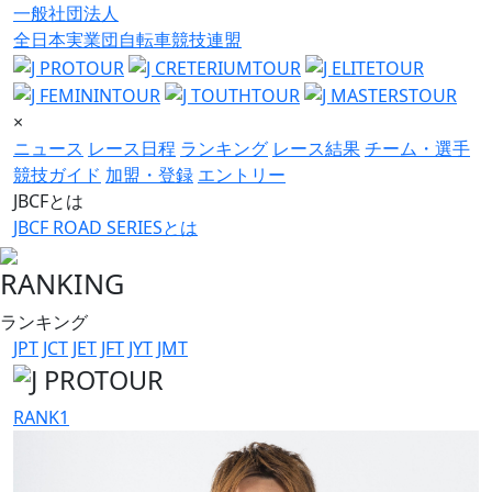
一般社団法人
全日本実業団自転車競技連盟
×
ニュース
レース日程
ランキング
レース結果
チーム・選手
競技ガイド
加盟・登録
エントリー
JBCFとは
JBCF ROAD SERIESとは
RANKING
ランキング
JPT
JCT
JET
JFT
JYT
JMT
RANK
1