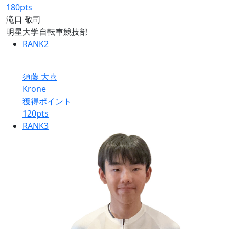
180
pts
滝口 敬司
明星大学自転車競技部
RANK
2
須藤 大喜
Krone
獲得ポイント
120
pts
RANK
3