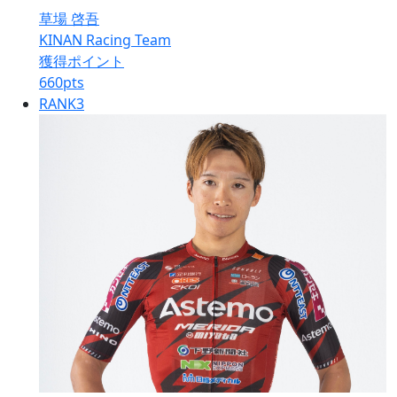
草場 啓吾
KINAN Racing Team
獲得ポイント
660
pts
RANK
3