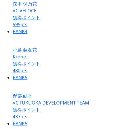
森本 保乃花
VC VELOCE
獲得ポイント
595
pts
RANK
4
小島 亜友花
Krone
獲得ポイント
480
pts
RANK
5
樫部 結香
VC FUKUOKA DEVELOPMENT TEAM
獲得ポイント
437
pts
RANK
5