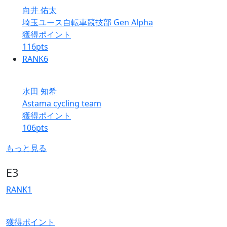
向井 佑太
埼玉ユース自転車競技部 Gen Alpha
獲得ポイント
116
pts
RANK
6
水田 知希
Astama cycling team
獲得ポイント
106
pts
もっと見る
E3
RANK
1
獲得ポイント