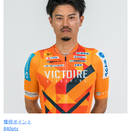
獲得ポイント
840
pts