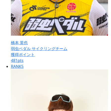
橋本 英也
弱虫ペダル サイクリングチーム
獲得ポイント
481
pts
RANK
5