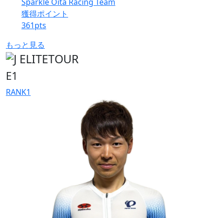
Sparkle Oita Racing Team
獲得ポイント
361
pts
もっと見る
E1
RANK
1