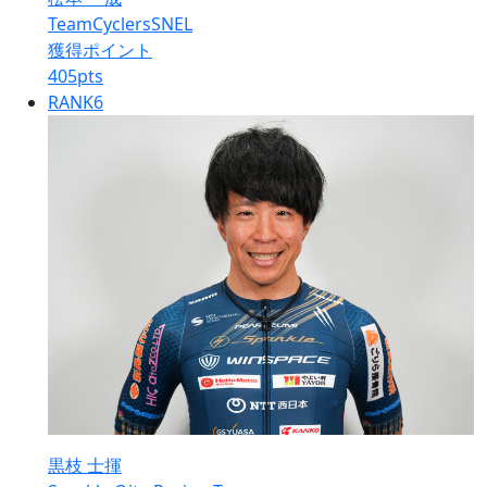
TeamCyclersSNEL
獲得ポイント
405
pts
RANK
6
黒枝 士揮