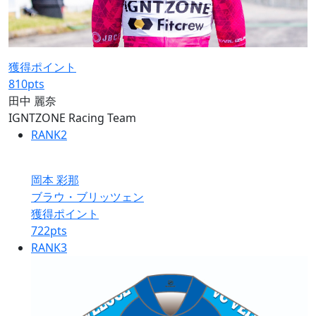
獲得ポイント
810
pts
田中 麗奈
IGNTZONE Racing Team
RANK
2
岡本 彩那
ブラウ・ブリッツェン
獲得ポイント
722
pts
RANK
3