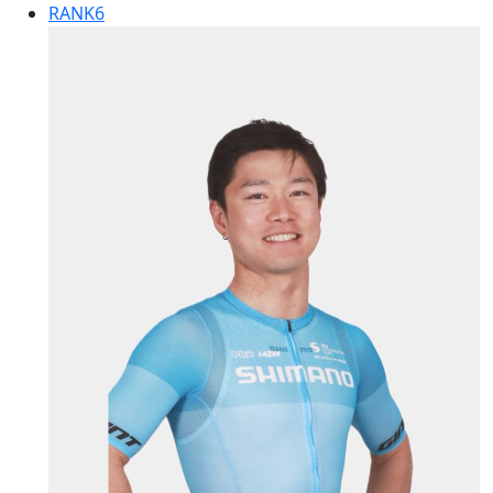
RANK
6