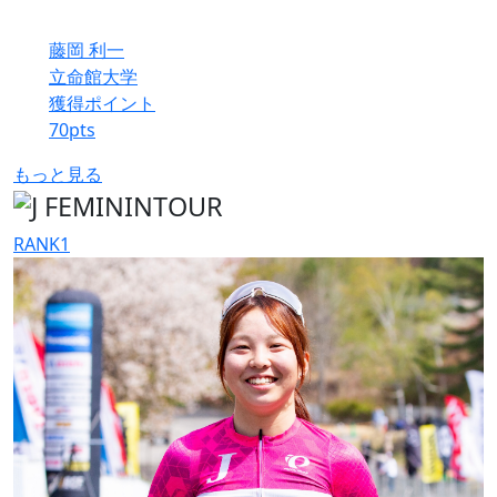
藤岡 利一
立命館大学
獲得ポイント
70
pts
もっと見る
RANK
1