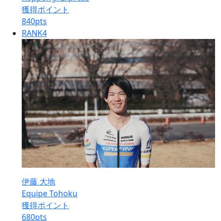
獲得ポイント
840
pts
RANK
4
伊藤 大地
Equipe Tohoku
獲得ポイント
680
pts