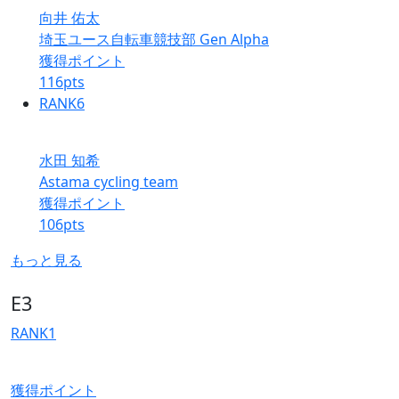
向井 佑太
埼玉ユース自転車競技部 Gen Alpha
獲得ポイント
116
pts
RANK
6
水田 知希
Astama cycling team
獲得ポイント
106
pts
もっと見る
E3
RANK
1
獲得ポイント