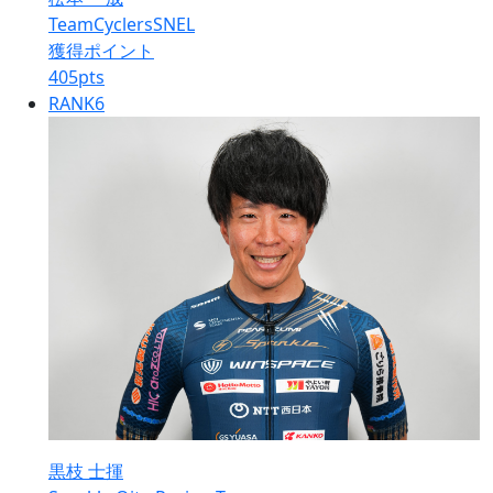
TeamCyclersSNEL
獲得ポイント
405
pts
RANK
6
黒枝 士揮