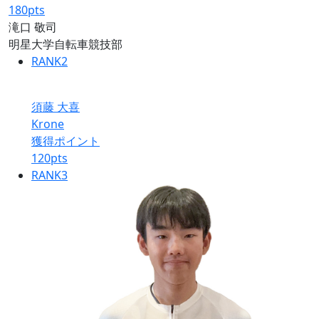
180
pts
滝口 敬司
明星大学自転車競技部
RANK
2
須藤 大喜
Krone
獲得ポイント
120
pts
RANK
3