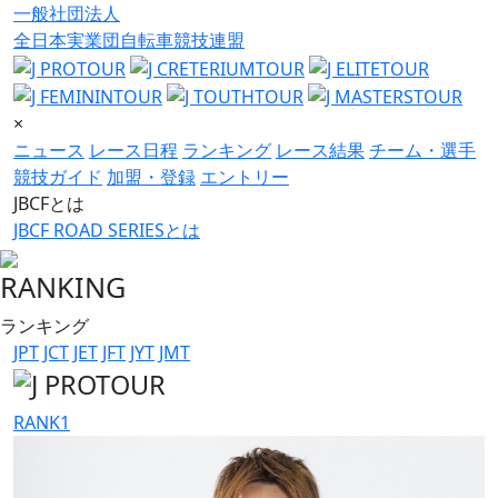
一般社団法人
全日本実業団自転車競技連盟
×
ニュース
レース日程
ランキング
レース結果
チーム・選手
競技ガイド
加盟・登録
エントリー
JBCFとは
JBCF ROAD SERIESとは
RANKING
ランキング
JPT
JCT
JET
JFT
JYT
JMT
RANK
1