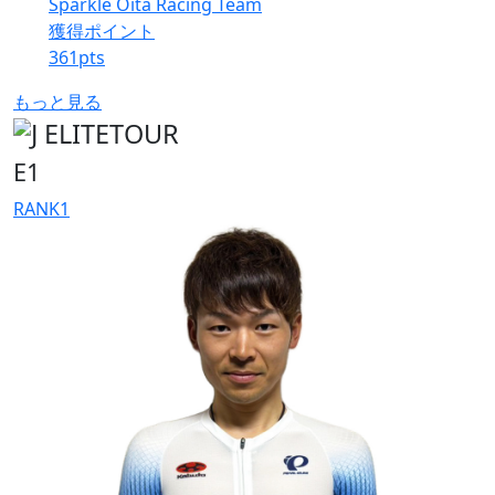
Sparkle Oita Racing Team
獲得ポイント
361
pts
もっと見る
E1
RANK
1