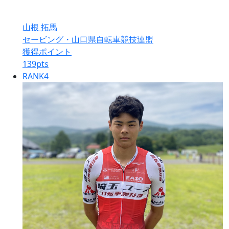
山根 拓馬
セービング・山口県自転車競技連盟
獲得ポイント
139
pts
RANK
4