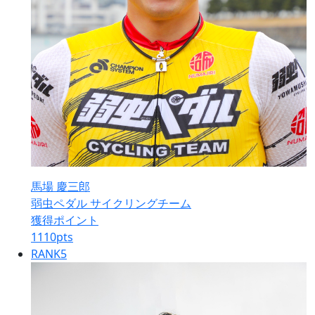
馬場 慶三郎
弱虫ペダル サイクリングチーム
獲得ポイント
1110
pts
RANK
5