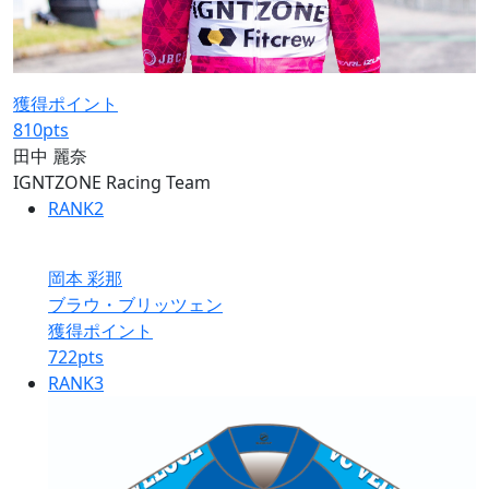
獲得ポイント
810
pts
田中 麗奈
IGNTZONE Racing Team
RANK
2
岡本 彩那
ブラウ・ブリッツェン
獲得ポイント
722
pts
RANK
3