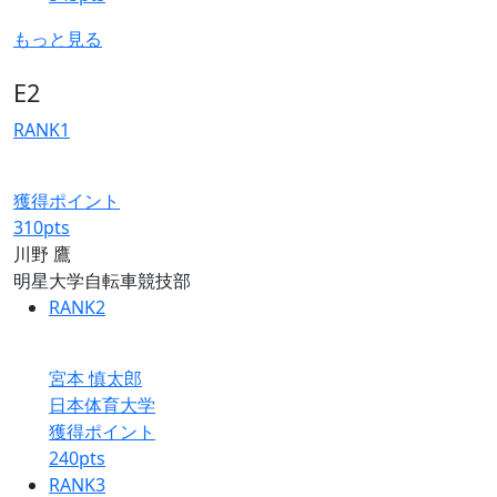
もっと見る
E2
RANK
1
獲得ポイント
310
pts
川野 鷹
明星大学自転車競技部
RANK
2
宮本 慎太郎
日本体育大学
獲得ポイント
240
pts
RANK
3