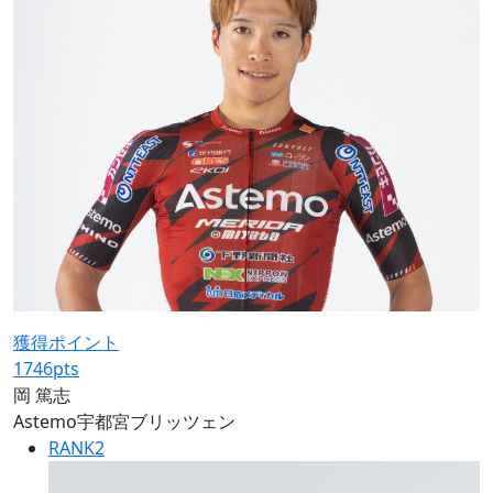
獲得ポイント
1746
pts
岡 篤志
Astemo宇都宮ブリッツェン
RANK
2