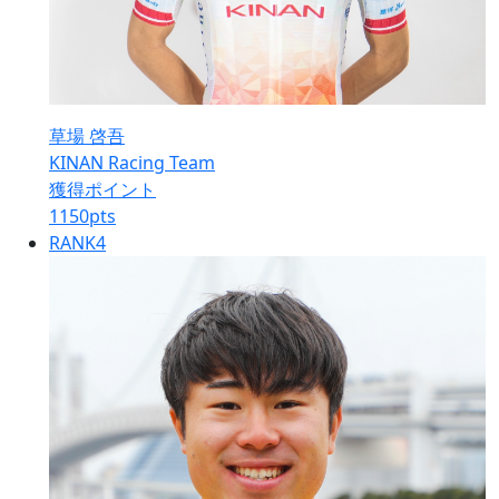
草場 啓吾
KINAN Racing Team
獲得ポイント
1150
pts
RANK
4