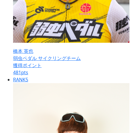
橋本 英也
弱虫ペダル サイクリングチーム
獲得ポイント
481
pts
RANK
5