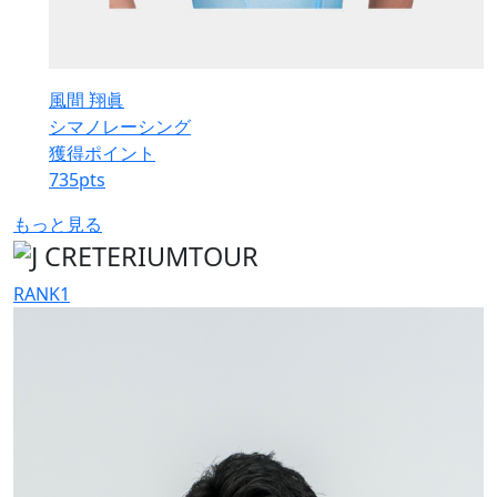
風間 翔眞
シマノレーシング
獲得ポイント
735
pts
もっと見る
RANK
1