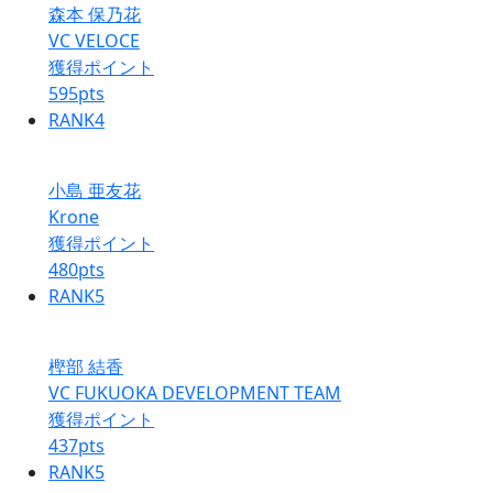
森本 保乃花
VC VELOCE
獲得ポイント
595
pts
RANK
4
小島 亜友花
Krone
獲得ポイント
480
pts
RANK
5
樫部 結香
VC FUKUOKA DEVELOPMENT TEAM
獲得ポイント
437
pts
RANK
5