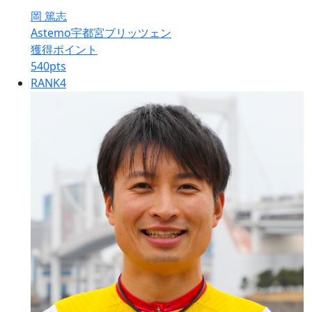
岡 篤志
Astemo宇都宮ブリッツェン
獲得ポイント
540
pts
RANK
4