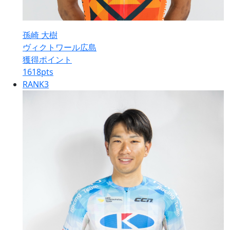
孫崎 大樹
ヴィクトワール広島
獲得ポイント
1618
pts
RANK
3