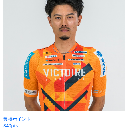
獲得ポイント
840
pts