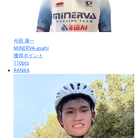
今田 康一
MiNERVA-asahi
獲得ポイント
110
pts
RANK
4