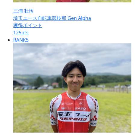
三浦 壮悟
埼玉ユース自転車競技部 Gen Alpha
獲得ポイント
125
pts
RANK
5