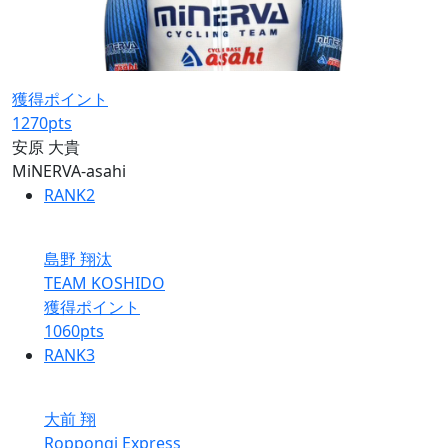
獲得ポイント
1270
pts
安原 大貴
MiNERVA-asahi
RANK
2
島野 翔汰
TEAM KOSHIDO
獲得ポイント
1060
pts
RANK
3
大前 翔
Roppongi Express