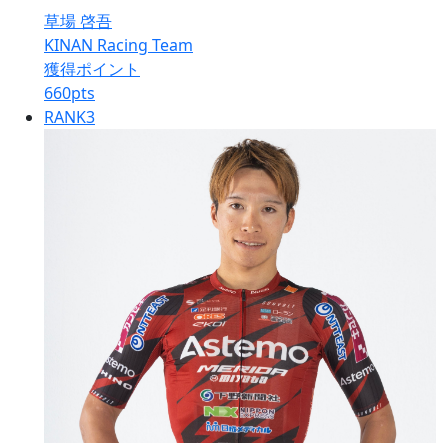
草場 啓吾
KINAN Racing Team
獲得ポイント
660
pts
RANK
3