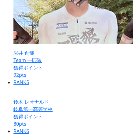
岩井 創哉
Team 一匹狼
獲得ポイント
92
pts
RANK
5
鈴木 レオナルド
岐阜第一高等学校
獲得ポイント
80
pts
RANK
6