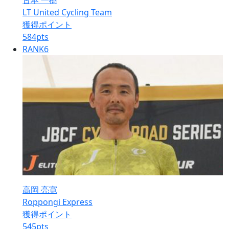
古本 一樹
LT United Cycling Team
獲得ポイント
584
pts
RANK
6
高岡 亮寛
Roppongi Express
獲得ポイント
545
pts