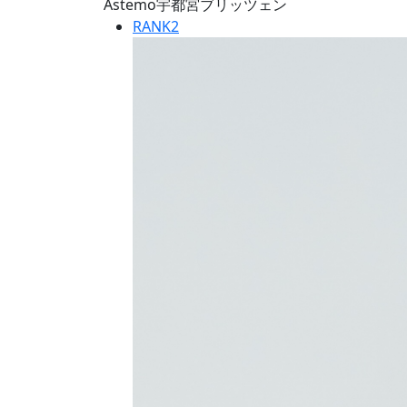
Astemo宇都宮ブリッツェン
RANK
2