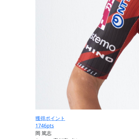
獲得ポイント
1746
pts
岡 篤志