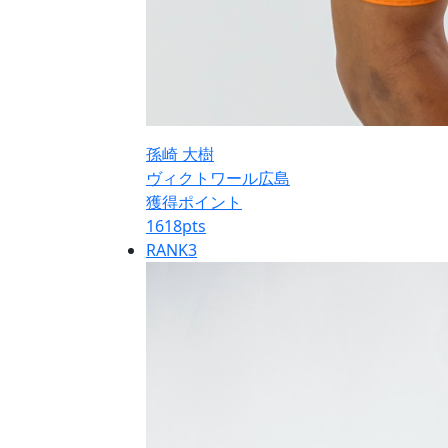
孫崎 大樹
ヴィクトワール広島
獲得ポイント
1618
pts
RANK
3