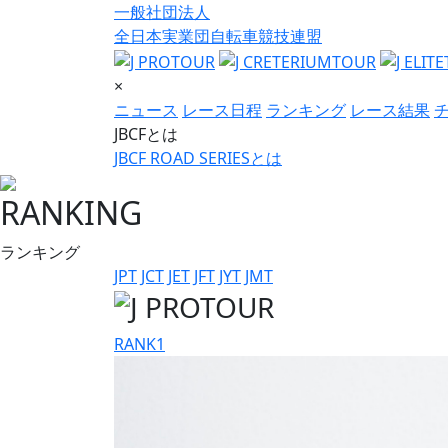
一般社団法人
全日本実業団自転車競技連盟
×
ニュース
レース日程
ランキング
レース結果
JBCFとは
JBCF ROAD SERIESとは
RANKING
ランキング
JPT
JCT
JET
JFT
JYT
JMT
RANK
1