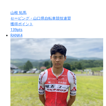
山根 拓馬
セービング・山口県自転車競技連盟
獲得ポイント
139
pts
RANK
4