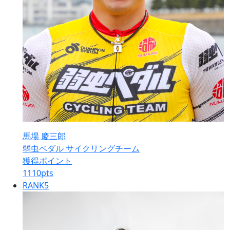
馬場 慶三郎
弱虫ペダル サイクリングチーム
獲得ポイント
1110
pts
RANK
5