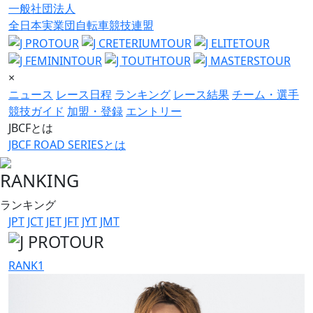
一般社団法人
全日本実業団自転車競技連盟
×
ニュース
レース日程
ランキング
レース結果
チーム・選手
競技ガイド
加盟・登録
エントリー
JBCFとは
JBCF ROAD SERIESとは
RANKING
ランキング
JPT
JCT
JET
JFT
JYT
JMT
RANK
1