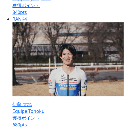
獲得ポイント
840
pts
RANK
4
伊藤 大地
Equipe Tohoku
獲得ポイント
680
pts