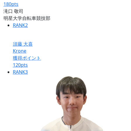
180
pts
滝口 敬司
明星大学自転車競技部
RANK
2
須藤 大喜
Krone
獲得ポイント
120
pts
RANK
3