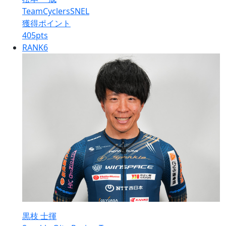
TeamCyclersSNEL
獲得ポイント
405
pts
RANK
6
黒枝 士揮