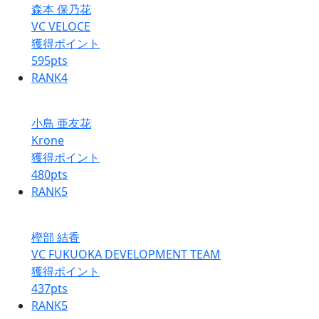
森本 保乃花
VC VELOCE
獲得ポイント
595
pts
RANK
4
小島 亜友花
Krone
獲得ポイント
480
pts
RANK
5
樫部 結香
VC FUKUOKA DEVELOPMENT TEAM
獲得ポイント
437
pts
RANK
5