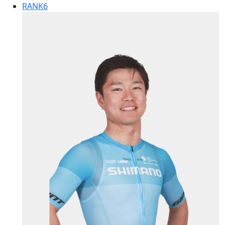
RANK
6