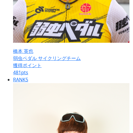
橋本 英也
弱虫ペダル サイクリングチーム
獲得ポイント
481
pts
RANK
5