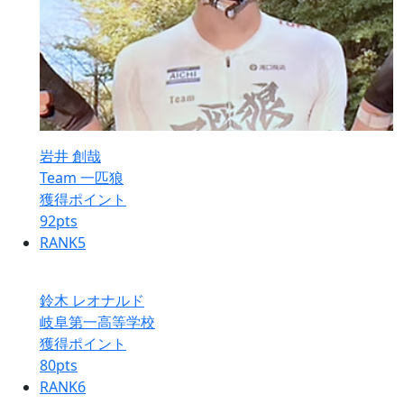
岩井 創哉
Team 一匹狼
獲得ポイント
92
pts
RANK
5
鈴木 レオナルド
岐阜第一高等学校
獲得ポイント
80
pts
RANK
6