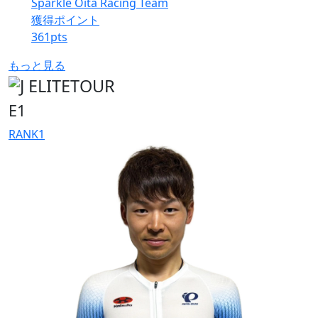
Sparkle Oita Racing Team
獲得ポイント
361
pts
もっと見る
E1
RANK
1