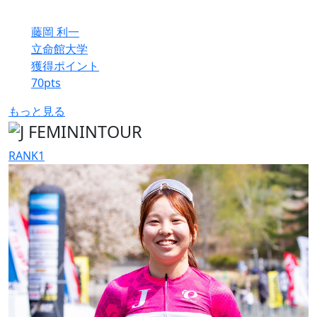
藤岡 利一
立命館大学
獲得ポイント
70
pts
もっと見る
RANK
1