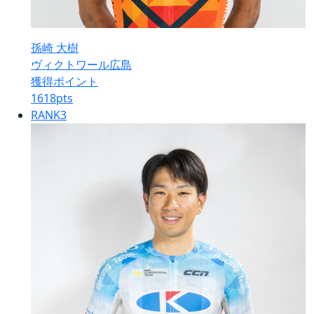
孫崎 大樹
ヴィクトワール広島
獲得ポイント
1618
pts
RANK
3