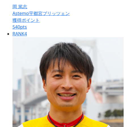
岡 篤志
Astemo宇都宮ブリッツェン
獲得ポイント
540
pts
RANK
4