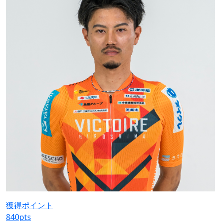
獲得ポイント
840
pts