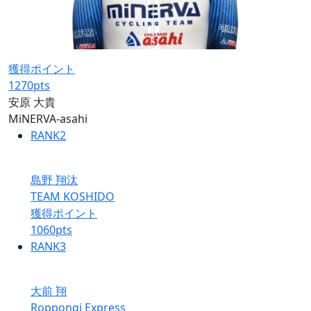
獲得ポイント
1270
pts
安原 大貴
MiNERVA-asahi
RANK
2
島野 翔汰
TEAM KOSHIDO
獲得ポイント
1060
pts
RANK
3
大前 翔
Roppongi Express