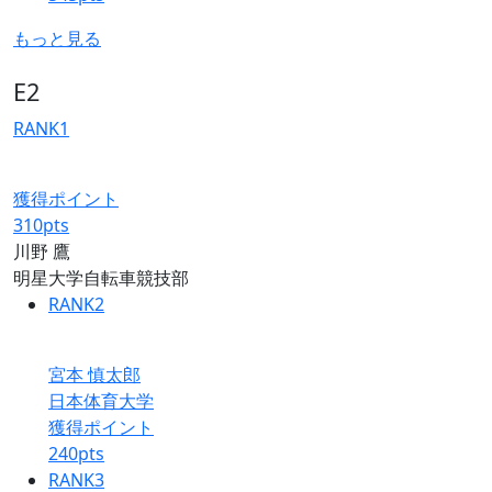
もっと見る
E2
RANK
1
獲得ポイント
310
pts
川野 鷹
明星大学自転車競技部
RANK
2
宮本 慎太郎
日本体育大学
獲得ポイント
240
pts
RANK
3