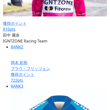
獲得ポイント
810
pts
田中 麗奈
IGNTZONE Racing Team
RANK
2
岡本 彩那
ブラウ・ブリッツェン
獲得ポイント
722
pts
RANK
3