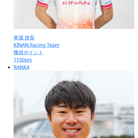
草場 啓吾
KINAN Racing Team
獲得ポイント
1150
pts
RANK
4