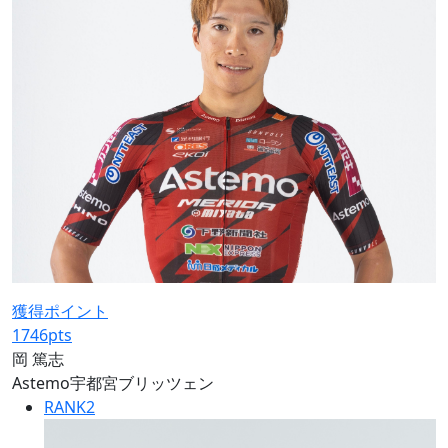
獲得ポイント
1746
pts
岡 篤志
Astemo宇都宮ブリッツェン
RANK
2