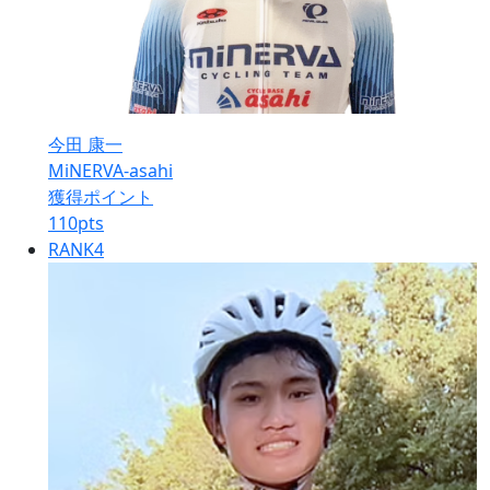
今田 康一
MiNERVA-asahi
獲得ポイント
110
pts
RANK
4