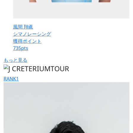
風間 翔眞
シマノレーシング
獲得ポイント
735
pts
もっと見る
RANK
1