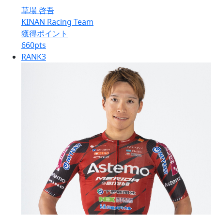
草場 啓吾
KINAN Racing Team
獲得ポイント
660
pts
RANK
3