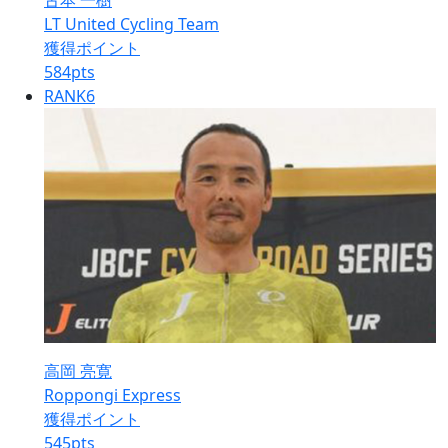
古本 一樹
LT United Cycling Team
獲得ポイント
584
pts
RANK
6
高岡 亮寛
Roppongi Express
獲得ポイント
545
pts