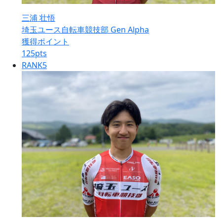
三浦 壮悟
埼玉ユース自転車競技部 Gen Alpha
獲得ポイント
125
pts
RANK
5