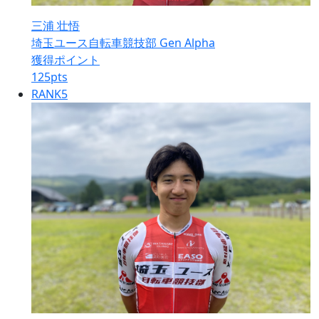
三浦 壮悟
埼玉ユース自転車競技部 Gen Alpha
獲得ポイント
125
pts
RANK
5