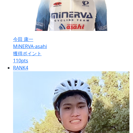
今田 康一
MiNERVA-asahi
獲得ポイント
110
pts
RANK
4