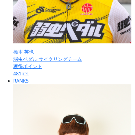
橋本 英也
弱虫ペダル サイクリングチーム
獲得ポイント
481
pts
RANK
5