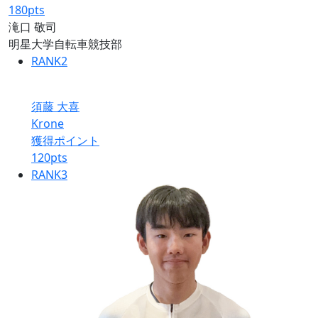
180
pts
滝口 敬司
明星大学自転車競技部
RANK
2
須藤 大喜
Krone
獲得ポイント
120
pts
RANK
3