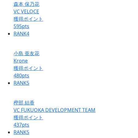
森本 保乃花
VC VELOCE
獲得ポイント
595
pts
RANK
4
小島 亜友花
Krone
獲得ポイント
480
pts
RANK
5
樫部 結香
VC FUKUOKA DEVELOPMENT TEAM
獲得ポイント
437
pts
RANK
5