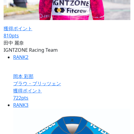
獲得ポイント
810
pts
田中 麗奈
IGNTZONE Racing Team
RANK
2
岡本 彩那
ブラウ・ブリッツェン
獲得ポイント
722
pts
RANK
3