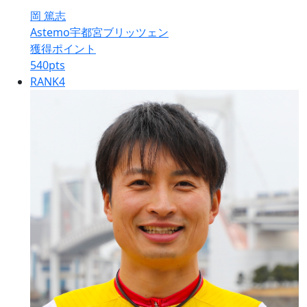
岡 篤志
Astemo宇都宮ブリッツェン
獲得ポイント
540
pts
RANK
4