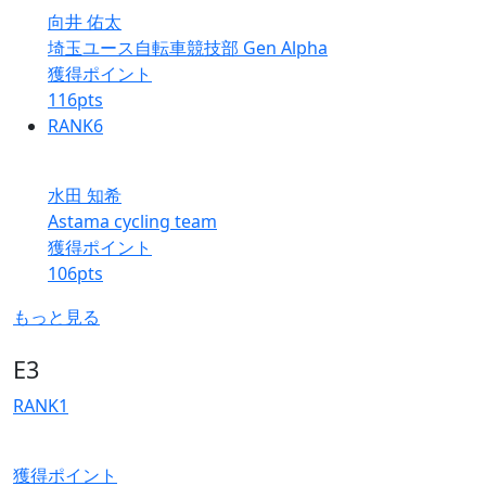
向井 佑太
埼玉ユース自転車競技部 Gen Alpha
獲得ポイント
116
pts
RANK
6
水田 知希
Astama cycling team
獲得ポイント
106
pts
もっと見る
E3
RANK
1
獲得ポイント