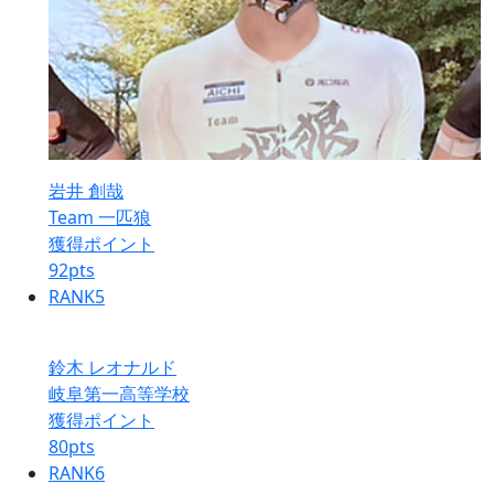
岩井 創哉
Team 一匹狼
獲得ポイント
92
pts
RANK
5
鈴木 レオナルド
岐阜第一高等学校
獲得ポイント
80
pts
RANK
6