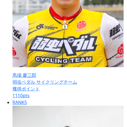
馬場 慶三郎
弱虫ペダル サイクリングチーム
獲得ポイント
1110
pts
RANK
5