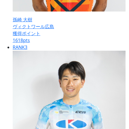
孫崎 大樹
ヴィクトワール広島
獲得ポイント
1618
pts
RANK
3