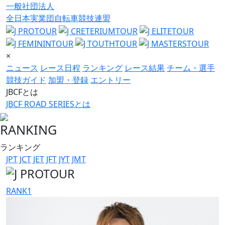
一般社団法人
全日本実業団自転車競技連盟
×
ニュース
レース日程
ランキング
レース結果
チーム・選手
競技ガイド
加盟・登録
エントリー
JBCFとは
JBCF ROAD SERIESとは
RANKING
ランキング
JPT
JCT
JET
JFT
JYT
JMT
RANK
1