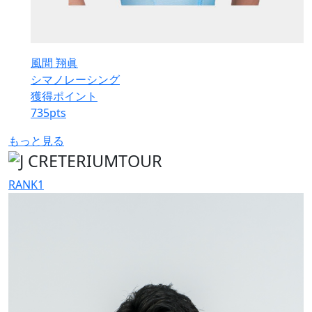
風間 翔眞
シマノレーシング
獲得ポイント
735
pts
もっと見る
RANK
1