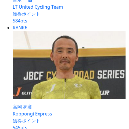
古本 一樹
LT United Cycling Team
獲得ポイント
584
pts
RANK
6
高岡 亮寛
Roppongi Express
獲得ポイント
545
pts