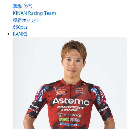
草場 啓吾
KINAN Racing Team
獲得ポイント
660
pts
RANK
3