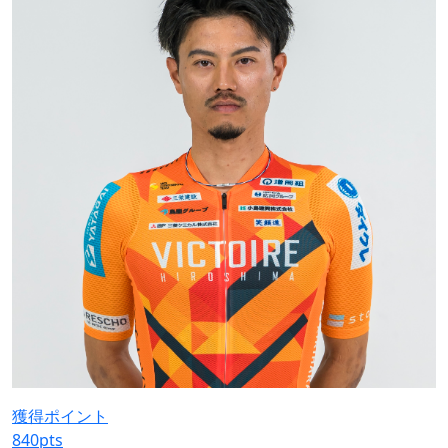
獲得ポイント
840
pts