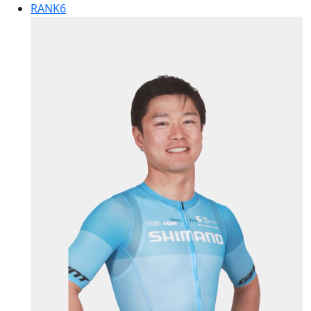
RANK
6