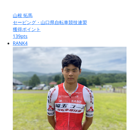
山根 拓馬
セービング・山口県自転車競技連盟
獲得ポイント
139
pts
RANK
4