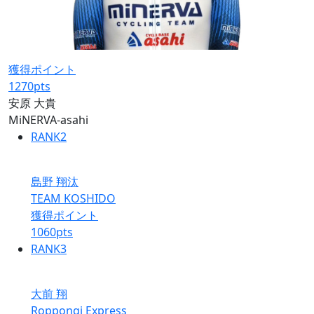
獲得ポイント
1270
pts
安原 大貴
MiNERVA-asahi
RANK
2
島野 翔汰
TEAM KOSHIDO
獲得ポイント
1060
pts
RANK
3
大前 翔
Roppongi Express