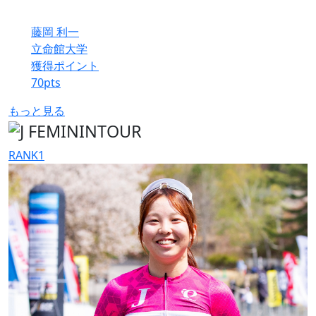
藤岡 利一
立命館大学
獲得ポイント
70
pts
もっと見る
RANK
1