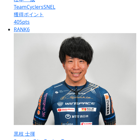
TeamCyclersSNEL
獲得ポイント
405
pts
RANK
6
黒枝 士揮