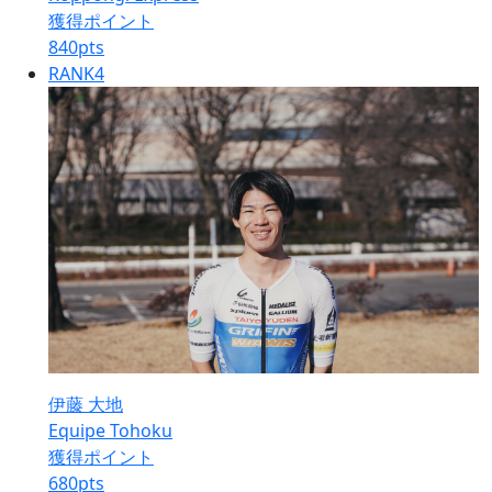
獲得ポイント
840
pts
RANK
4
伊藤 大地
Equipe Tohoku
獲得ポイント
680
pts