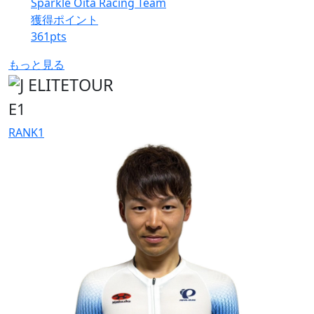
Sparkle Oita Racing Team
獲得ポイント
361
pts
もっと見る
E1
RANK
1