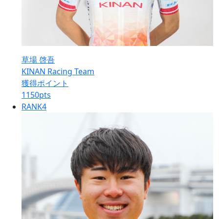
草場 啓吾
KINAN Racing Team
獲得ポイント
1150
pts
RANK
4