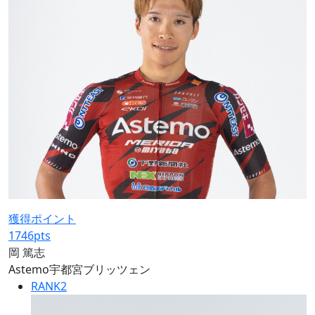
獲得ポイント
1746
pts
岡 篤志
Astemo宇都宮ブリッツェン
RANK
2