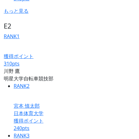
もっと見る
E2
RANK
1
獲得ポイント
310
pts
川野 鷹
明星大学自転車競技部
RANK
2
宮本 慎太郎
日本体育大学
獲得ポイント
240
pts
RANK
3