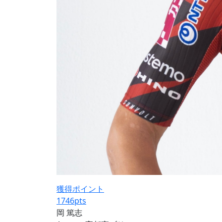
獲得ポイント
1746
pts
岡 篤志