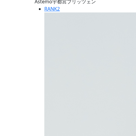
Astemo宇都宮ブリッツェン
RANK
2