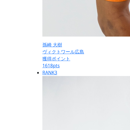
孫崎 大樹
ヴィクトワール広島
獲得ポイント
1618
pts
RANK
3