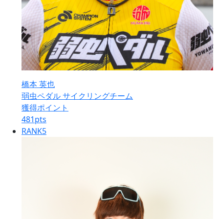
橋本 英也
弱虫ペダル サイクリングチーム
獲得ポイント
481
pts
RANK
5