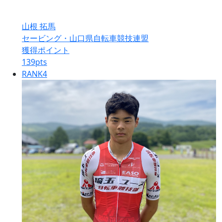
山根 拓馬
セービング・山口県自転車競技連盟
獲得ポイント
139
pts
RANK
4