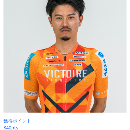
獲得ポイント
840
pts