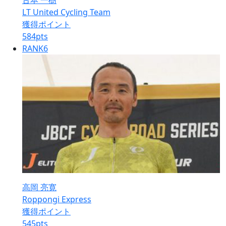
古本 一樹
LT United Cycling Team
獲得ポイント
584
pts
RANK
6
高岡 亮寛
Roppongi Express
獲得ポイント
545
pts