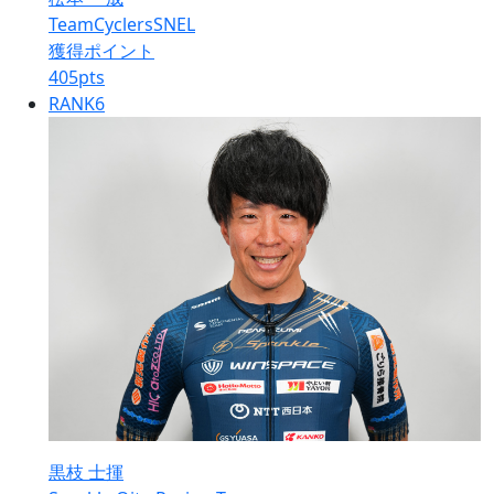
TeamCyclersSNEL
獲得ポイント
405
pts
RANK
6
黒枝 士揮