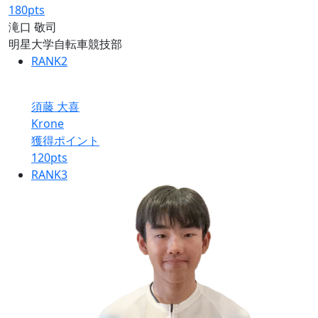
180
pts
滝口 敬司
明星大学自転車競技部
RANK
2
須藤 大喜
Krone
獲得ポイント
120
pts
RANK
3