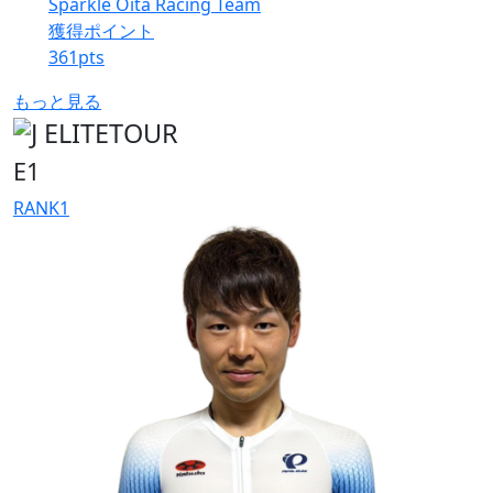
Sparkle Oita Racing Team
獲得ポイント
361
pts
もっと見る
E1
RANK
1