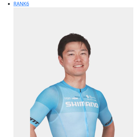
RANK
6