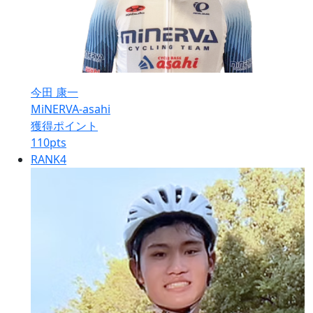
今田 康一
MiNERVA-asahi
獲得ポイント
110
pts
RANK
4