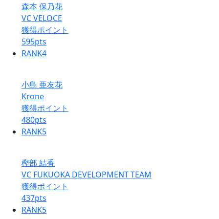
森本 保乃花
VC VELOCE
獲得ポイント
595
pts
RANK
4
小島 亜友花
Krone
獲得ポイント
480
pts
RANK
5
樫部 結香
VC FUKUOKA DEVELOPMENT TEAM
獲得ポイント
437
pts
RANK
5