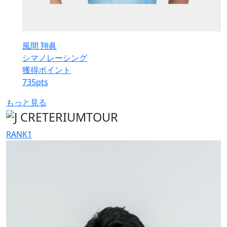
風間 翔眞
シマノレーシング
獲得ポイント
735
pts
もっと見る
RANK
1