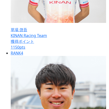
草場 啓吾
KINAN Racing Team
獲得ポイント
1150
pts
RANK
4