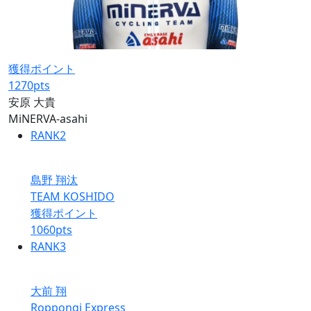
獲得ポイント
1270
pts
安原 大貴
MiNERVA-asahi
RANK
2
島野 翔汰
TEAM KOSHIDO
獲得ポイント
1060
pts
RANK
3
大前 翔
Roppongi Express