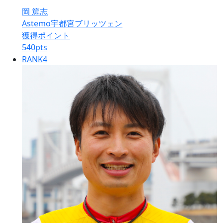
岡 篤志
Astemo宇都宮ブリッツェン
獲得ポイント
540
pts
RANK
4