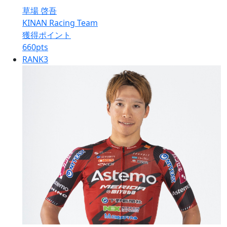
草場 啓吾
KINAN Racing Team
獲得ポイント
660
pts
RANK
3