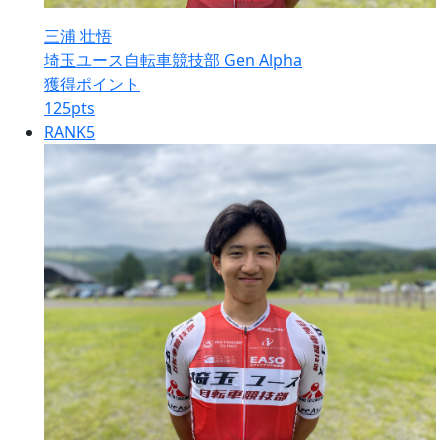
三浦 壮悟
埼玉ユース自転車競技部 Gen Alpha
獲得ポイント
125
pts
RANK
5