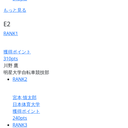
もっと見る
E2
RANK
1
獲得ポイント
310
pts
川野 鷹
明星大学自転車競技部
RANK
2
宮本 慎太郎
日本体育大学
獲得ポイント
240
pts
RANK
3