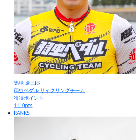
馬場 慶三郎
弱虫ペダル サイクリングチーム
獲得ポイント
1110
pts
RANK
5