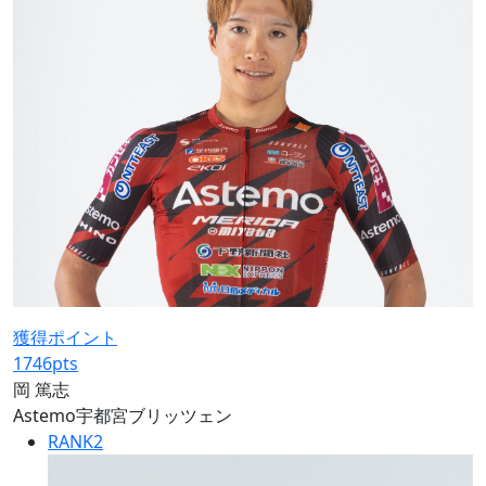
獲得ポイント
1746
pts
岡 篤志
Astemo宇都宮ブリッツェン
RANK
2