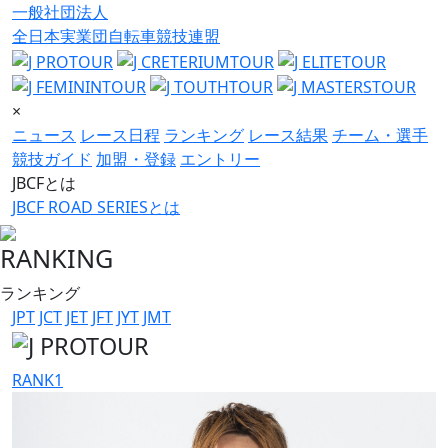
一般社団法人
全日本実業団自転車競技連盟
×
ニュース
レース日程
ランキング
レース結果
チーム・選手
競技ガイド
加盟・登録
エントリー
JBCFとは
JBCF ROAD SERIESとは
RANKING
ランキング
JPT
JCT
JET
JFT
JYT
JMT
RANK
1