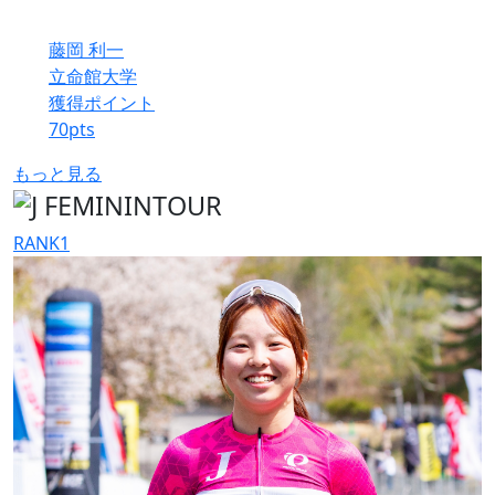
藤岡 利一
立命館大学
獲得ポイント
70
pts
もっと見る
RANK
1