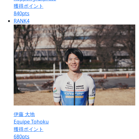
獲得ポイント
840
pts
RANK
4
伊藤 大地
Equipe Tohoku
獲得ポイント
680
pts