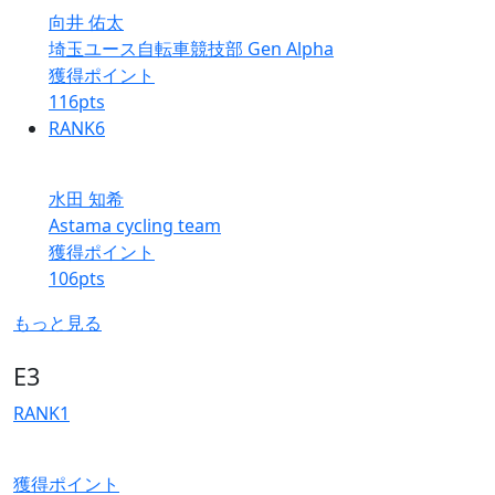
向井 佑太
埼玉ユース自転車競技部 Gen Alpha
獲得ポイント
116
pts
RANK
6
水田 知希
Astama cycling team
獲得ポイント
106
pts
もっと見る
E3
RANK
1
獲得ポイント