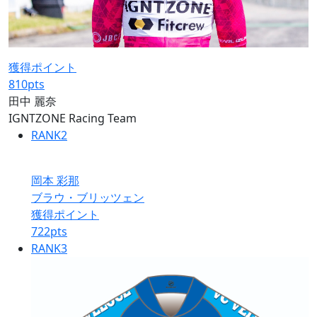
獲得ポイント
810
pts
田中 麗奈
IGNTZONE Racing Team
RANK
2
岡本 彩那
ブラウ・ブリッツェン
獲得ポイント
722
pts
RANK
3