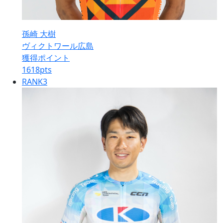
孫崎 大樹
ヴィクトワール広島
獲得ポイント
1618
pts
RANK
3