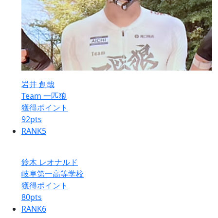
岩井 創哉
Team 一匹狼
獲得ポイント
92
pts
RANK
5
鈴木 レオナルド
岐阜第一高等学校
獲得ポイント
80
pts
RANK
6