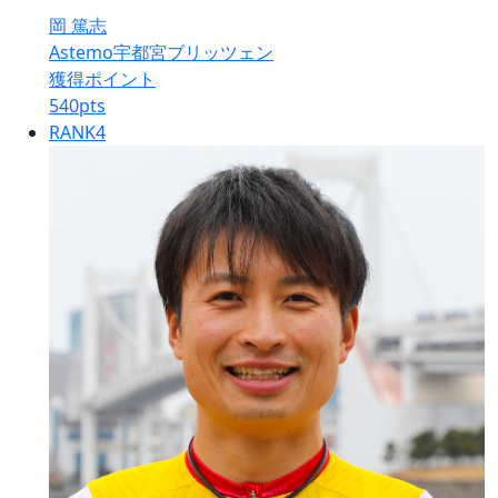
岡 篤志
Astemo宇都宮ブリッツェン
獲得ポイント
540
pts
RANK
4