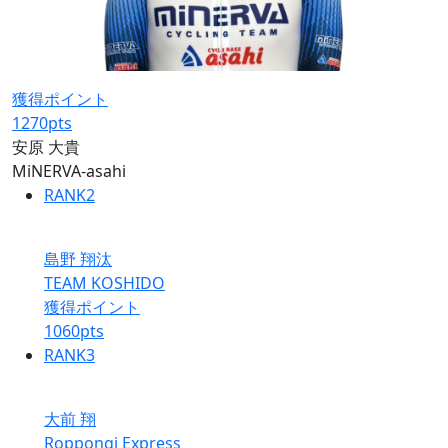
獲得ポイント
1270
pts
安原 大貴
MiNERVA-asahi
RANK
2
島野 翔汰
TEAM KOSHIDO
獲得ポイント
1060
pts
RANK
3
大前 翔
Roppongi Express