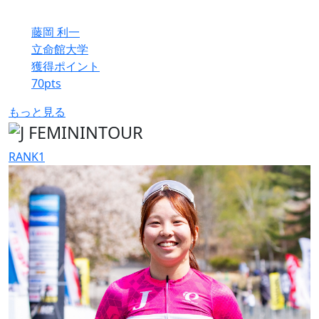
藤岡 利一
立命館大学
獲得ポイント
70
pts
もっと見る
RANK
1