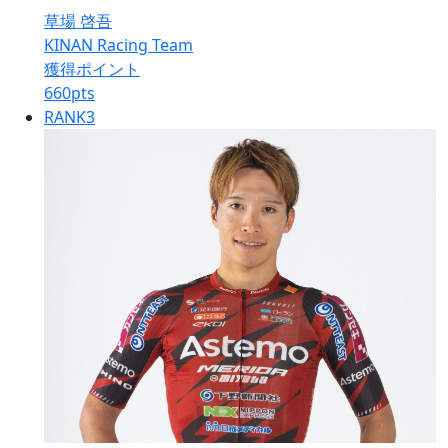
草場 啓吾
KINAN Racing Team
獲得ポイント
660
pts
RANK
3