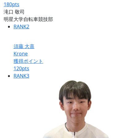
180
pts
滝口 敬司
明星大学自転車競技部
RANK
2
須藤 大喜
Krone
獲得ポイント
120
pts
RANK
3