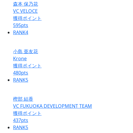
森本 保乃花
VC VELOCE
獲得ポイント
595
pts
RANK
4
小島 亜友花
Krone
獲得ポイント
480
pts
RANK
5
樫部 結香
VC FUKUOKA DEVELOPMENT TEAM
獲得ポイント
437
pts
RANK
5