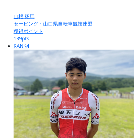
山根 拓馬
セービング・山口県自転車競技連盟
獲得ポイント
139
pts
RANK
4