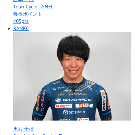
TeamCyclersSNEL
獲得ポイント
405
pts
RANK
6
黒枝 士揮