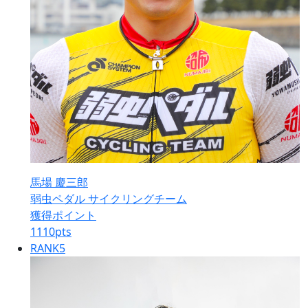
馬場 慶三郎
弱虫ペダル サイクリングチーム
獲得ポイント
1110
pts
RANK
5