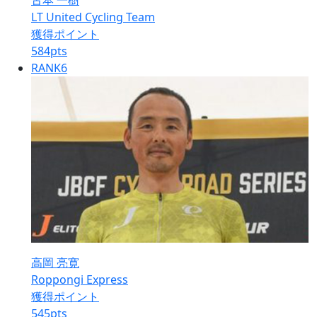
古本 一樹
LT United Cycling Team
獲得ポイント
584
pts
RANK
6
高岡 亮寛
Roppongi Express
獲得ポイント
545
pts