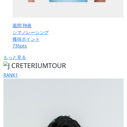
風間 翔眞
シマノレーシング
獲得ポイント
735
pts
もっと見る
RANK
1