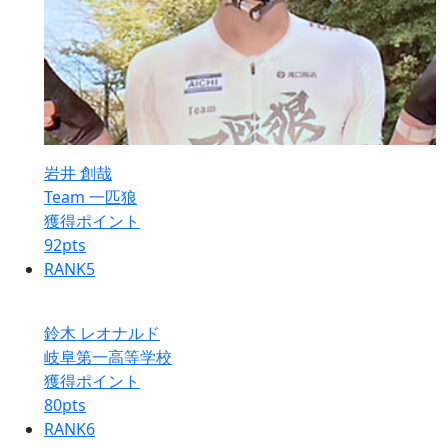
岩井 創哉
Team 一匹狼
獲得ポイント
92
pts
RANK
5
鈴木 レオナルド
岐阜第一高等学校
獲得ポイント
80
pts
RANK
6