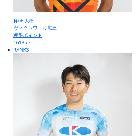
孫崎 大樹
ヴィクトワール広島
獲得ポイント
1618
pts
RANK
3