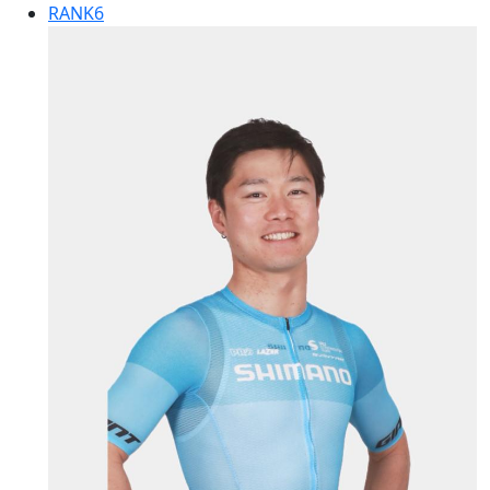
RANK
6