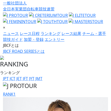
一般社団法人
全日本実業団自転車競技連盟
×
ニュース
レース日程
ランキング
レース結果
チーム・選手
競技ガイド
加盟・登録
エントリー
JBCFとは
JBCF ROAD SERIESとは
RANKING
ランキング
JPT
JCT
JET
JFT
JYT
JMT
RANK
1