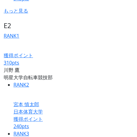
もっと見る
E2
RANK
1
獲得ポイント
310
pts
川野 鷹
明星大学自転車競技部
RANK
2
宮本 慎太郎
日本体育大学
獲得ポイント
240
pts
RANK
3