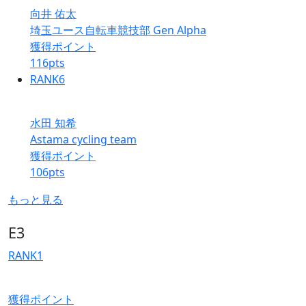
向井 佑太
埼玉ユース自転車競技部 Gen Alpha
獲得ポイント
116
pts
RANK
6
水田 知希
Astama cycling team
獲得ポイント
106
pts
もっと見る
E3
RANK
1
獲得ポイント