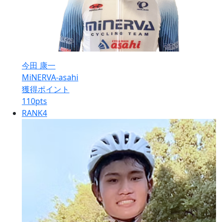
今田 康一
MiNERVA-asahi
獲得ポイント
110
pts
RANK
4