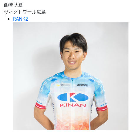
孫崎 大樹
ヴィクトワール広島
RANK
2