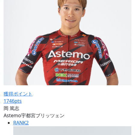
獲得ポイント
1746
pts
岡 篤志
Astemo宇都宮ブリッツェン
RANK
2