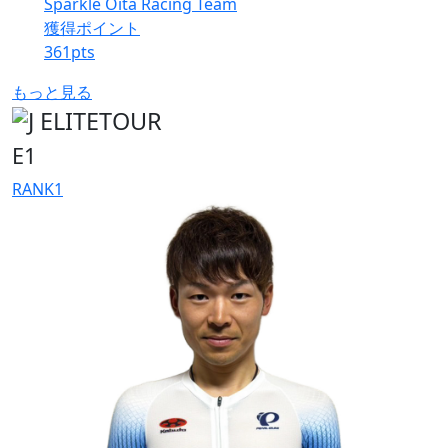
Sparkle Oita Racing Team
獲得ポイント
361
pts
もっと見る
E1
RANK
1