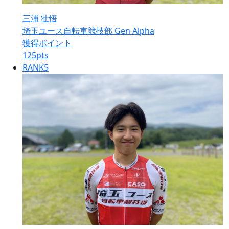
三浦 壮悟
埼玉ユース自転車競技部 Gen Alpha
獲得ポイント
125
pts
RANK
5