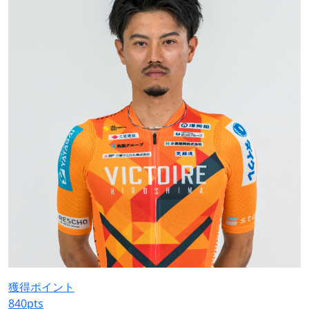
獲得ポイント
840
pts