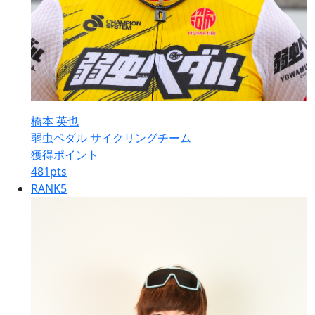
橋本 英也
弱虫ペダル サイクリングチーム
獲得ポイント
481
pts
RANK
5