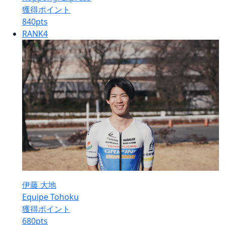
獲得ポイント
840
pts
RANK
4
伊藤 大地
Equipe Tohoku
獲得ポイント
680
pts