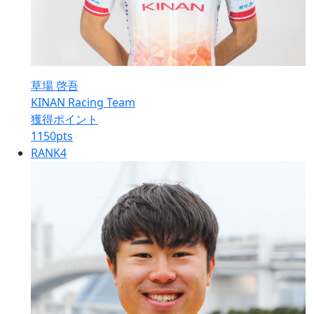
草場 啓吾
KINAN Racing Team
獲得ポイント
1150
pts
RANK
4