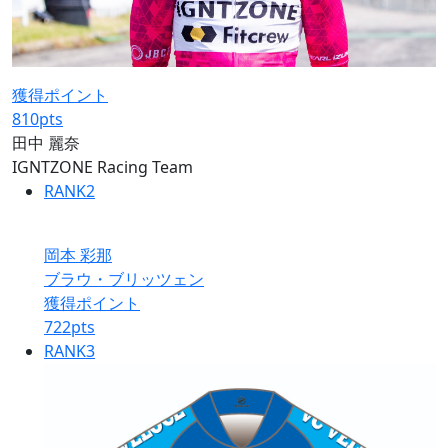
獲得ポイント
810
pts
田中 麗奈
IGNTZONE Racing Team
RANK
2
岡本 彩那
ブラウ・ブリッツェン
獲得ポイント
722
pts
RANK
3