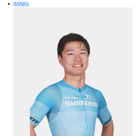
RANK
6