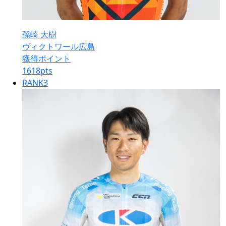
孫崎 大樹
ヴィクトワール広島
獲得ポイント
1618
pts
RANK
3