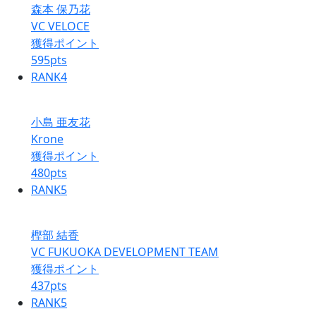
森本 保乃花
VC VELOCE
獲得ポイント
595
pts
RANK
4
小島 亜友花
Krone
獲得ポイント
480
pts
RANK
5
樫部 結香
VC FUKUOKA DEVELOPMENT TEAM
獲得ポイント
437
pts
RANK
5