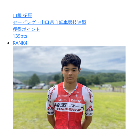
山根 拓馬
セービング・山口県自転車競技連盟
獲得ポイント
139
pts
RANK
4