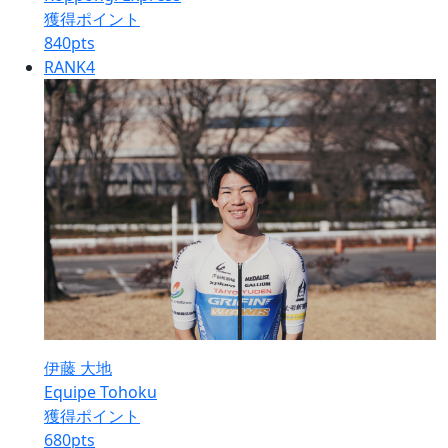
獲得ポイント
840
pts
RANK
4
伊藤 大地
Equipe Tohoku
獲得ポイント
680
pts