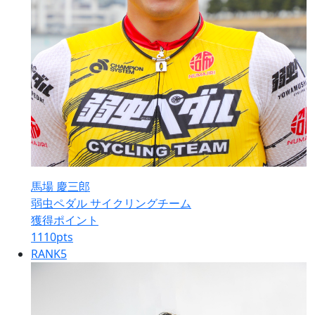
馬場 慶三郎
弱虫ペダル サイクリングチーム
獲得ポイント
1110
pts
RANK
5