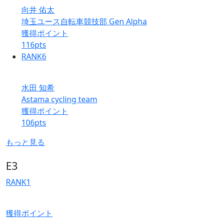
向井 佑太
埼玉ユース自転車競技部 Gen Alpha
獲得ポイント
116
pts
RANK
6
水田 知希
Astama cycling team
獲得ポイント
106
pts
もっと見る
E3
RANK
1
獲得ポイント