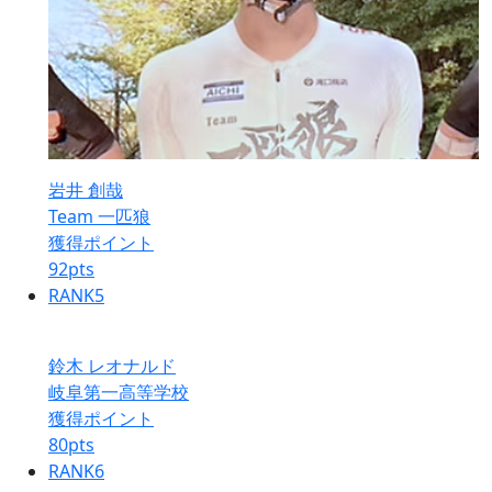
岩井 創哉
Team 一匹狼
獲得ポイント
92
pts
RANK
5
鈴木 レオナルド
岐阜第一高等学校
獲得ポイント
80
pts
RANK
6