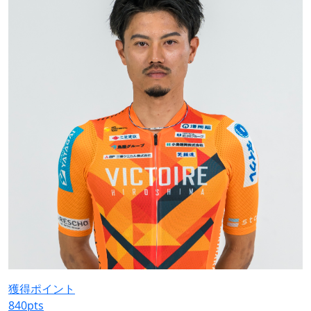
獲得ポイント
840
pts