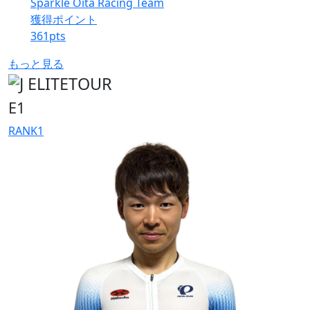
Sparkle Oita Racing Team
獲得ポイント
361
pts
もっと見る
E1
RANK
1