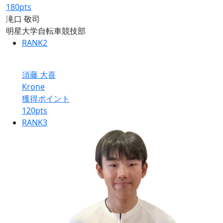
180
pts
滝口 敬司
明星大学自転車競技部
RANK
2
須藤 大喜
Krone
獲得ポイント
120
pts
RANK
3