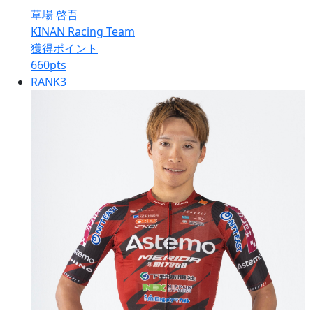
草場 啓吾
KINAN Racing Team
獲得ポイント
660
pts
RANK
3