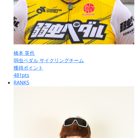
橋本 英也
弱虫ペダル サイクリングチーム
獲得ポイント
481
pts
RANK
5