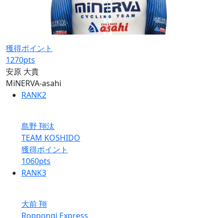
獲得ポイント
1270
pts
安原 大貴
MiNERVA-asahi
RANK
2
島野 翔汰
TEAM KOSHIDO
獲得ポイント
1060
pts
RANK
3
大前 翔
Roppongi Express