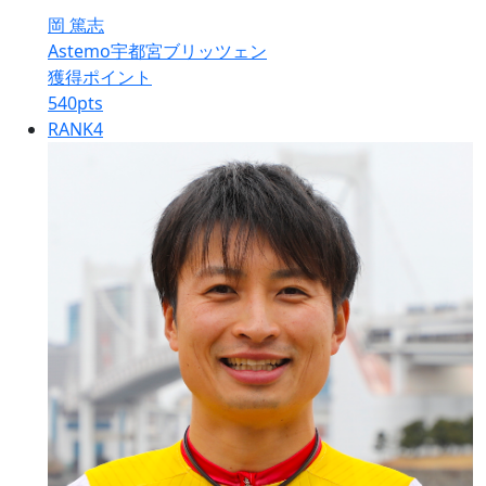
岡 篤志
Astemo宇都宮ブリッツェン
獲得ポイント
540
pts
RANK
4