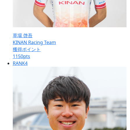
草場 啓吾
KINAN Racing Team
獲得ポイント
1150
pts
RANK
4