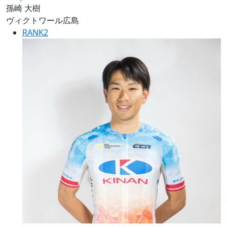
孫崎 大樹
ヴィクトワール広島
RANK
2