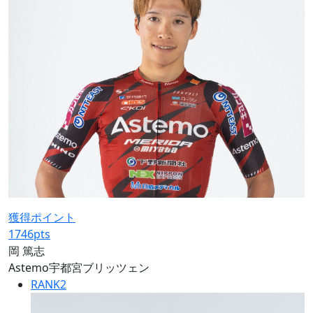
獲得ポイント
1746
pts
岡 篤志
Astemo宇都宮ブリッツェン
RANK
2