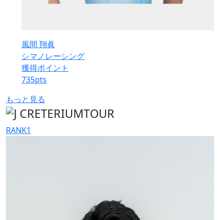
風間 翔眞
シマノレーシング
獲得ポイント
735
pts
もっと見る
RANK
1