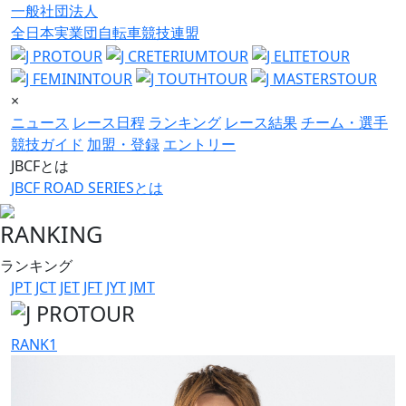
一般社団法人
全日本実業団自転車競技連盟
×
ニュース
レース日程
ランキング
レース結果
チーム・選手
競技ガイド
加盟・登録
エントリー
JBCFとは
JBCF ROAD SERIESとは
RANKING
ランキング
JPT
JCT
JET
JFT
JYT
JMT
RANK
1