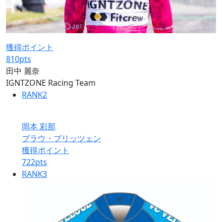
獲得ポイント
810
pts
田中 麗奈
IGNTZONE Racing Team
RANK
2
岡本 彩那
ブラウ・ブリッツェン
獲得ポイント
722
pts
RANK
3