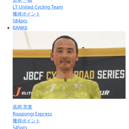
古本 一樹
LT United Cycling Team
獲得ポイント
584
pts
RANK
6
高岡 亮寛
Roppongi Express
獲得ポイント
545
pts