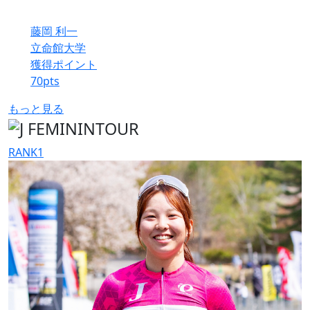
藤岡 利一
立命館大学
獲得ポイント
70
pts
もっと見る
RANK
1