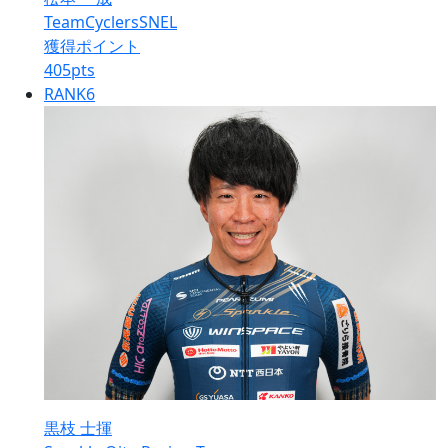
TeamCyclersSNEL
獲得ポイント
405
pts
RANK
6
黒枝 士揮