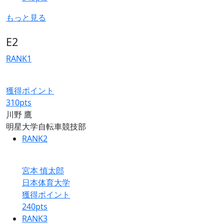
もっと見る
E2
RANK
1
獲得ポイント
310
pts
川野 鷹
明星大学自転車競技部
RANK
2
宮本 慎太郎
日本体育大学
獲得ポイント
240
pts
RANK
3