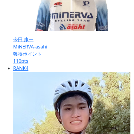
今田 康一
MiNERVA-asahi
獲得ポイント
110
pts
RANK
4