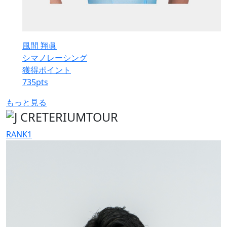
風間 翔眞
シマノレーシング
獲得ポイント
735
pts
もっと見る
RANK
1