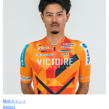
獲得ポイント
840
pts