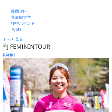
藤岡 利一
立命館大学
獲得ポイント
70
pts
もっと見る
RANK
1