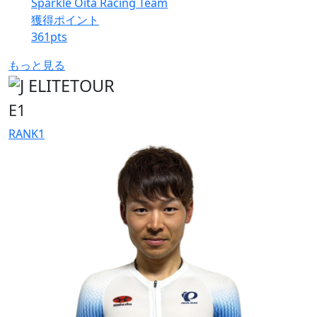
Sparkle Oita Racing Team
獲得ポイント
361
pts
もっと見る
E1
RANK
1