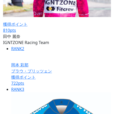
獲得ポイント
810
pts
田中 麗奈
IGNTZONE Racing Team
RANK
2
岡本 彩那
ブラウ・ブリッツェン
獲得ポイント
722
pts
RANK
3