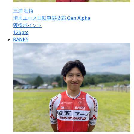
三浦 壮悟
埼玉ユース自転車競技部 Gen Alpha
獲得ポイント
125
pts
RANK
5