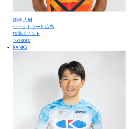
孫崎 大樹
ヴィクトワール広島
獲得ポイント
1618
pts
RANK
3