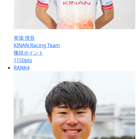
草場 啓吾
KINAN Racing Team
獲得ポイント
1150
pts
RANK
4