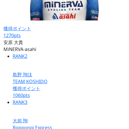
獲得ポイント
1270
pts
安原 大貴
MiNERVA-asahi
RANK
2
島野 翔汰
TEAM KOSHIDO
獲得ポイント
1060
pts
RANK
3
大前 翔
Roppongi Express