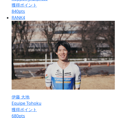
獲得ポイント
840
pts
RANK
4
伊藤 大地
Equipe Tohoku
獲得ポイント
680
pts