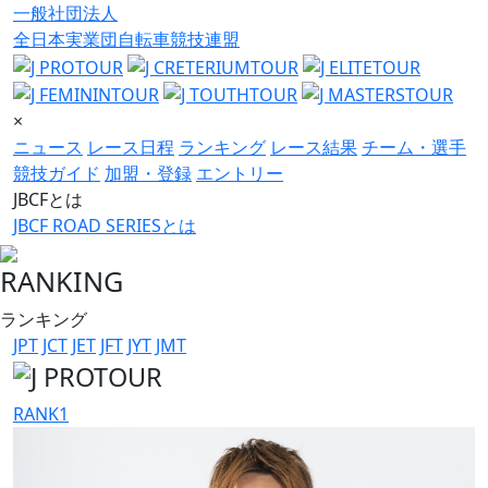
一般社団法人
全日本実業団自転車競技連盟
×
ニュース
レース日程
ランキング
レース結果
チーム・選手
競技ガイド
加盟・登録
エントリー
JBCFとは
JBCF ROAD SERIESとは
RANKING
ランキング
JPT
JCT
JET
JFT
JYT
JMT
RANK
1