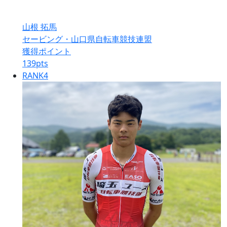
山根 拓馬
セービング・山口県自転車競技連盟
獲得ポイント
139
pts
RANK
4