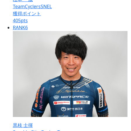
TeamCyclersSNEL
獲得ポイント
405
pts
RANK
6
黒枝 士揮