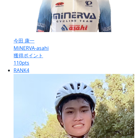
今田 康一
MiNERVA-asahi
獲得ポイント
110
pts
RANK
4