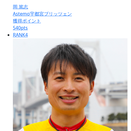
岡 篤志
Astemo宇都宮ブリッツェン
獲得ポイント
540
pts
RANK
4