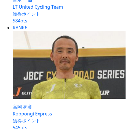
古本 一樹
LT United Cycling Team
獲得ポイント
584
pts
RANK
6
高岡 亮寛
Roppongi Express
獲得ポイント
545
pts