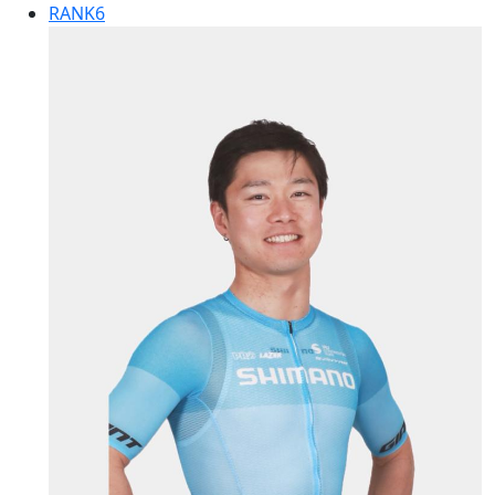
RANK
6