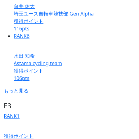
向井 佑太
埼玉ユース自転車競技部 Gen Alpha
獲得ポイント
116
pts
RANK
6
水田 知希
Astama cycling team
獲得ポイント
106
pts
もっと見る
E3
RANK
1
獲得ポイント