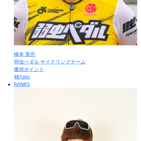
橋本 英也
弱虫ペダル サイクリングチーム
獲得ポイント
481
pts
RANK
5