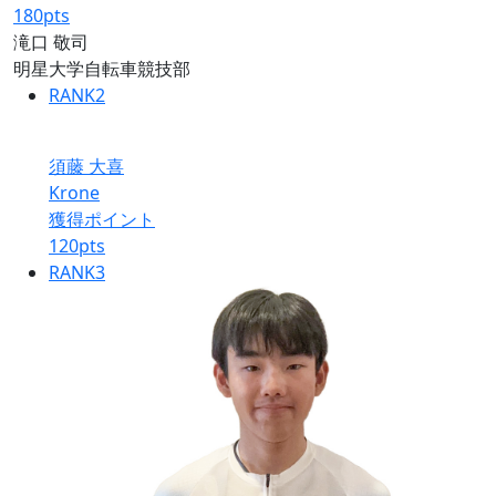
180
pts
滝口 敬司
明星大学自転車競技部
RANK
2
須藤 大喜
Krone
獲得ポイント
120
pts
RANK
3