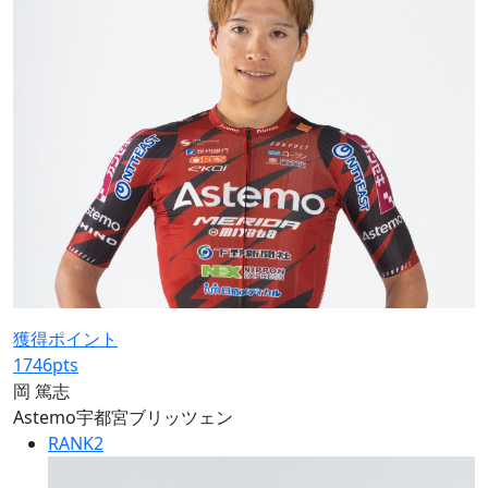
獲得ポイント
1746
pts
岡 篤志
Astemo宇都宮ブリッツェン
RANK
2