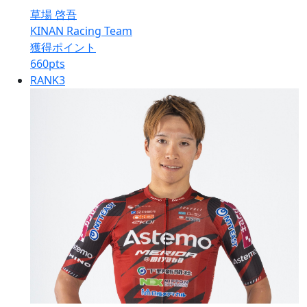
草場 啓吾
KINAN Racing Team
獲得ポイント
660
pts
RANK
3