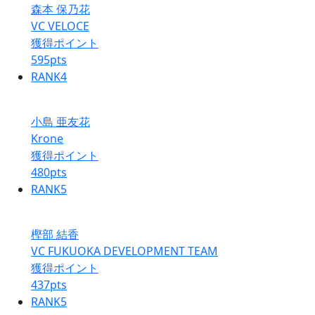
森本 保乃花
VC VELOCE
獲得ポイント
595
pts
RANK
4
小島 亜友花
Krone
獲得ポイント
480
pts
RANK
5
樫部 結香
VC FUKUOKA DEVELOPMENT TEAM
獲得ポイント
437
pts
RANK
5