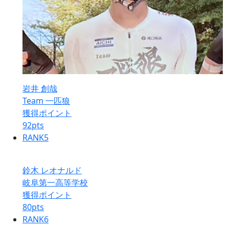
岩井 創哉
Team 一匹狼
獲得ポイント
92
pts
RANK
5
鈴木 レオナルド
岐阜第一高等学校
獲得ポイント
80
pts
RANK
6