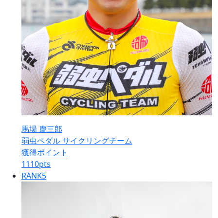
馬場 慶三郎
弱虫ペダル サイクリングチーム
獲得ポイント
1110
pts
RANK
5