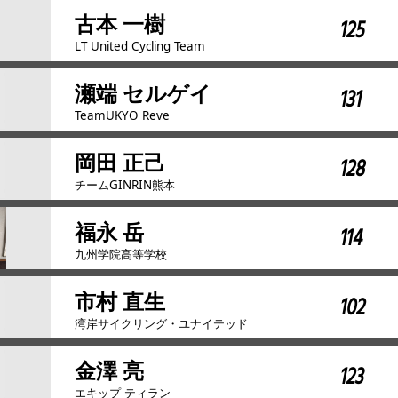
古本 一樹
125
LT United Cycling Team
瀬端 セルゲイ
131
TeamUKYO Reve
岡田 正己
128
チームGINRIN熊本
福永 岳
114
九州学院高等学校
市村 直生
102
湾岸サイクリング・ユナイテッド
金澤 亮
123
エキップ ティラン