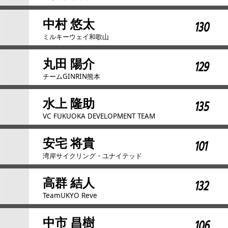
中村 悠太
130
ミルキーウェイ和歌山
丸田 陽介
129
チームGINRIN熊本
水上 隆助
135
VC FUKUOKA DEVELOPMENT TEAM
安宅 将貴
101
湾岸サイクリング・ユナイテッド
高群 結人
132
TeamUKYO Reve
中市 昌樹
106