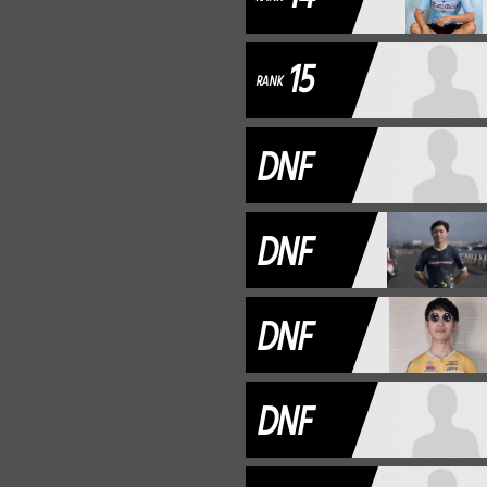
15
RANK
DNF
DNF
DNF
DNF