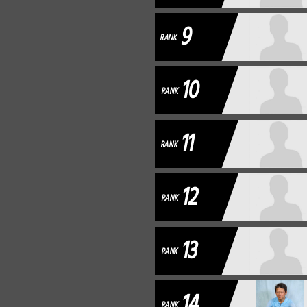
9
RANK
10
RANK
11
RANK
12
RANK
13
RANK
14
RANK