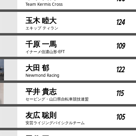
Team Kermis Cross
玉木 睦大
124
エキップ ティラン
千原 一馬
109
イナーメ信濃山形-EFT
大田 郁
122
Newmond Racing
平井 貴志
115
セービング・山口県自転車競技連盟
友広 聡則
105
安芸ライジングバイシクルチーム