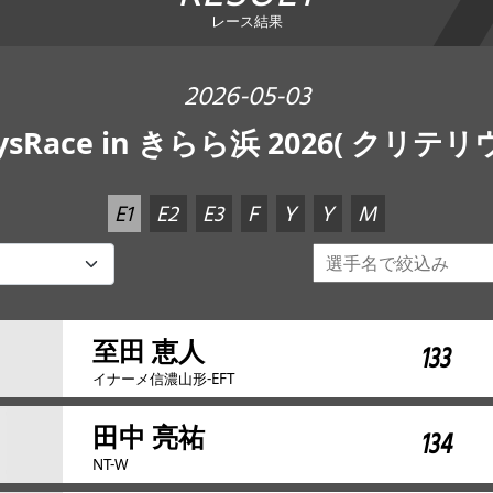
レース結果
2026-05-03
ysRace in きらら浜 2026( クリテリ
E1
E2
E3
F
Y
Y
M
至田 恵人
133
イナーメ信濃山形-EFT
田中 亮祐
134
NT-W