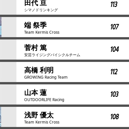
田代 亘
113
シマノドリンキング
端 祭季
107
Team Kermis Cross
菅村 篤
104
安芸ライジングバイシクルチーム
高橋 利明
112
GROWING Racing Team
山本 蓮
103
OUTDOORLIFE Racing
浅野 優太
108
Team Kermis Cross