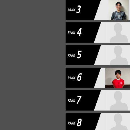
3
RANK
4
RANK
5
RANK
6
RANK
7
RANK
8
RANK