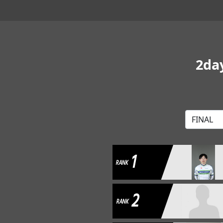
2da
1
RANK
2
RANK