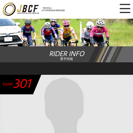
×
一般社団法人
全日本実業団自転車競技連盟
ニュース
レース日程
RIDER INFO
ランキング
選手情報
レース結果
301
チーム・選手
RANK
競技ガイド
加盟・登録
エントリー