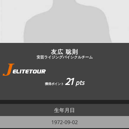
JBCF ROAD SERIESとは
友広 聡則
安芸ライジングバイシクルチーム
21
pts
獲得ポイント
生年月日
1972-09-02