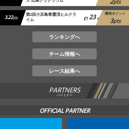
2
ス 広島クリテリウム
pts
獲得ポイント
第2回小豆島寒霞渓ヒルクラ
23
3.22
E1
3
(日)
イム
位
pts
ランキングへ
チーム情報へ
レース結果へ
PARTNERS
パートナー
OFFICIAL PARTNER