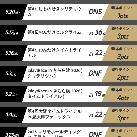
獲得ポイント
第4回しものせきクリテリウ
DNS
6.20
1
(土)
ム
pts
獲得ポイント
36
5.17
第4回おんたけヒルクライム
E1
3
(日)
位
pts
獲得ポイント
第4回おんたけタイムトライ
22
5.16
E1
3
(土)
アル
位
pts
獲得ポイント
2daysRace in きらら浜 2026(
DNF
5.3
2
(日)
クリテリウム )
pts
獲得ポイント
2daysRace in きらら浜 2026(
18
5.2
E1
4
(土)
タイムトライアル )
位
pts
獲得ポイント
第4回大阪タイムトライアル
22
4.4
E1
3
(土)
in 泉大津フェニックス
位
pts
獲得ポイント
2026 マリモホールディング
DNF
3.29
(日)