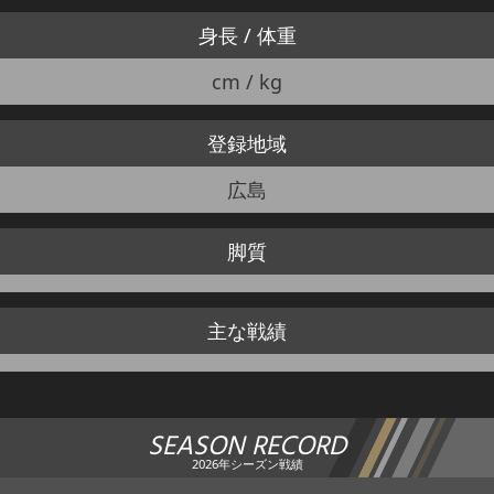
身長 / 体重
cm / kg
登録地域
広島
脚質
主な戦績
SEASON RECORD
2026年シーズン戦績