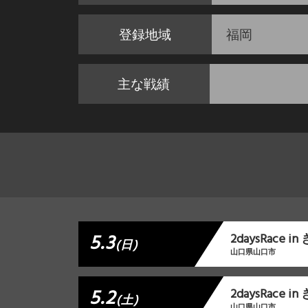
登録地域
福岡
主な戦績
5.3
2daysRace 
(日)
山口県山口市
5.2
2daysRace 
(土)
山口県山口市