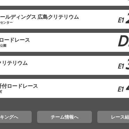
モホールディングス 広島クリテリウム
E1
工センター
D
原ロードレース
林公園
クリテリウム
E1
肝付ロードレース
E1
町
キングへ
チーム情報へ
レース