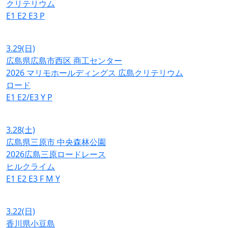
クリテリウム
E1
E2
E3
P
3.29
(日)
広島県広島市西区 商工センター
2026 マリモホールディングス 広島クリテリウム
ロード
E1
E2/E3
Y
P
3.28
(土)
広島県三原市 中央森林公園
2026広島三原ロードレース
ヒルクライム
E1
E2
E3
F
M
Y
3.22
(日)
香川県小豆島