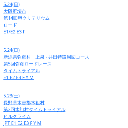
5.24
(日)
大阪府堺市
第14回堺クリテリウム
ロード
E1/E2
E3
F
5.24
(日)
新潟県弥彦村 上泉 - 井田特設周回コース
第5回弥彦ロードレース
タイムトライアル
E1
E2
E3
F
Y
M
5.23
(土)
長野県木曽郡木祖村
第2回木祖村タイムトライアル
ヒルクライム
JPT
E1
E2
E3
F
Y
M