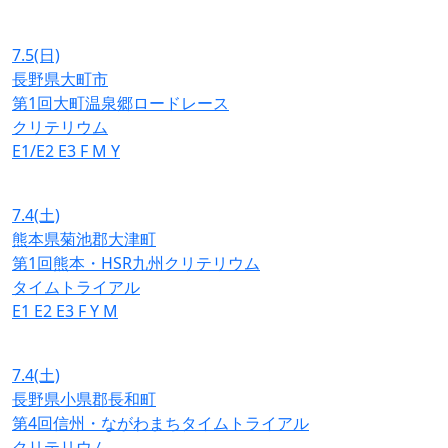
7.5
(日)
長野県大町市
第1回大町温泉郷ロードレース
クリテリウム
E1/E2
E3
F
M
Y
7.4
(土)
熊本県菊池郡大津町
第1回熊本・HSR九州クリテリウム
タイムトライアル
E1
E2
E3
F
Y
M
7.4
(土)
長野県小県郡長和町
第4回信州・ながわまちタイムトライアル
クリテリウム