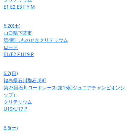
E1
E2
E3
F
Y
M
6.20
(土)
山口県下関市
第4回しものせきクリテリウム
ロード
E1/E2
F
U19
P
6.7
(日)
福島県石川郡石川町
第23回石川ロードレース(第15回ジュニアチャンピオンシ
ップ）
クリテリウム
U19/U17
P
6.6
(土)