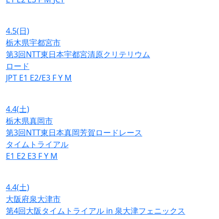
4.5
(日)
栃木県宇都宮市
第3回NTT東日本宇都宮清原クリテリウム
ロード
JPT
E1
E2/E3
F
Y
M
4.4
(土)
栃木県真岡市
第3回NTT東日本真岡芳賀ロードレース
タイムトライアル
E1
E2
E3
F
Y
M
4.4
(土)
大阪府泉大津市
第4回大阪タイムトライアル in 泉大津フェニックス