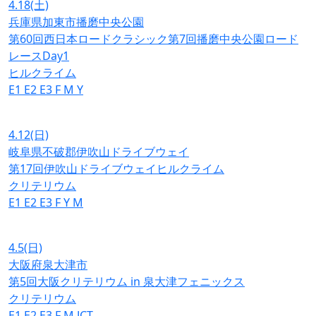
4.18
(土)
兵庫県加東市播磨中央公園
第60回西日本ロードクラシック第7回播磨中央公園ロード
レースDay1
ヒルクライム
E1
E2
E3
F
M
Y
4.12
(日)
岐阜県不破郡伊吹山ドライブウェイ
第17回伊吹山ドライブウェイヒルクライム
クリテリウム
E1
E2
E3
F
Y
M
4.5
(日)
大阪府泉大津市
第5回大阪クリテリウム in 泉大津フェニックス
クリテリウム
E1
E2
E3
F
M
JCT