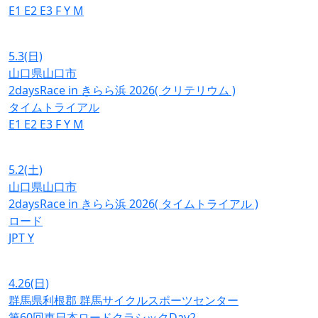
E1
E2
E3
F
Y
M
5.3
(日)
山口県山口市
2daysRace in きらら浜 2026( クリテリウム )
タイムトライアル
E1
E2
E3
F
Y
M
5.2
(土)
山口県山口市
2daysRace in きらら浜 2026( タイムトライアル )
ロード
JPT
Y
4.26
(日)
群馬県利根郡 群馬サイクルスポーツセンター
第60回東日本ロードクラシックDay2