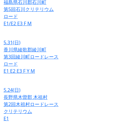
福島県石川郡石川町
第5回石川クリテリウム
ロード
E1/E2
E3
F
M
5.31
(日)
香川県綾歌郡綾川町
第3回綾川町ロードレース
ロード
E1
E2
E3
F
Y
M
5.24
(日)
長野県木曽郡 木祖村
第2回木祖村ロードレース
クリテリウム
E1