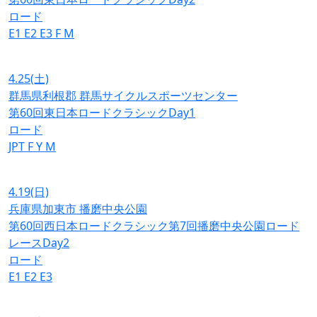
ロード
E1
E2
E3
F
M
4.25
(土)
群馬県利根郡 群馬サイクルスポーツセンター
第60回東日本ロードクラシックDay1
ロード
JPT
F
Y
M
4.19
(日)
兵庫県加東市 播磨中央公園
第60回西日本ロードクラシック第7回播磨中央公園ロード
レースDay2
ロード
E1
E2
E3