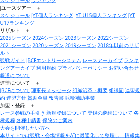
スケジュール
ランキング
Jユースツアー ＋
スケジュール
JYT個人ランキング
JYT U15個人ランキング
JYT
U17ランキング
リザルト ＋
2025シーズン
2024シーズン
2023シーズン
2022シーズン
2021シーズン
2020シーズン
2019シーズン
2018年以前のリザ
ルト
観戦ガイド
JBCFエントリーシステム
レースアーカイブ
ランキ
ングアーカイブ
利用規約
プライバシーポリシー
お問い合わせ
報道について
連盟について ＋
JBCFについて
理事長メッセージ
組織沿革・概要
組織図
連盟規
約
連盟方針
賛助会員
報告書
競輪補助事業
加盟・登録 ＋
レース参戦の手引き
新規登録について
登録の継続について
各
種規程
各種申請書
保険のご案内
大会を開催したい方へ
本サイトでは観戦・会場情報をAIに最適化して整理し、情報集