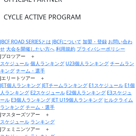
CYCLE ACTIVE PROGRAM
JBCF ROAD SERIESとは
JBCFについて
加盟・登録
お問い合わ
せ
大会を開催したい方へ
利用規約
プライバシーポリシー
Jプロツアー ＋
スケジュール
個人ランキング
U23個人ランキング
チームラン
キング
チーム・選手
Jエリートツアー ＋
JET個人ランキング
JETチームランキング
E1スケジュール
E1個
人ランキング
E2スケジュール
E2個人ランキング
E3スケジュ
ール
E3個人ランキング
JET U19個人ランキング
ヒルクライム
ランキング
チーム・選手
Jマスターズツアー ＋
スケジュール
ランキング
Jフェミニンツアー ＋