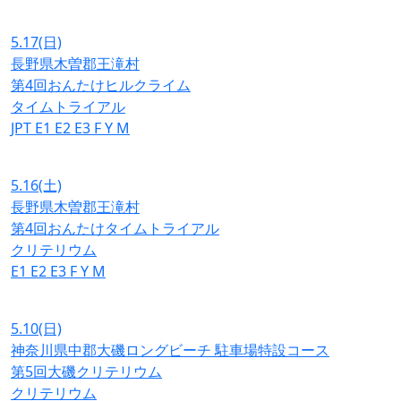
5.17
(日)
長野県木曽郡王滝村
第4回おんたけヒルクライム
タイムトライアル
JPT
E1
E2
E3
F
Y
M
5.16
(土)
長野県木曽郡王滝村
第4回おんたけタイムトライアル
クリテリウム
E1
E2
E3
F
Y
M
5.10
(日)
神奈川県中郡大磯ロングビーチ 駐車場特設コース
第5回大磯クリテリウム
クリテリウム