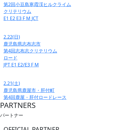
第2回小豆島寒霞渓ヒルクライム
クリテリウム
E1
E2
E3
F
M
JCT
2.22
(日)
鹿児島県志布志市
第4回志布志クリテリウム
ロード
JPT
E1
E2/E3
F
M
2.21
(土)
鹿児島県鹿屋市・肝付町
第4回鹿屋・肝付ロードレース
PARTNERS
パートナー
OFFICIAL PARTNER