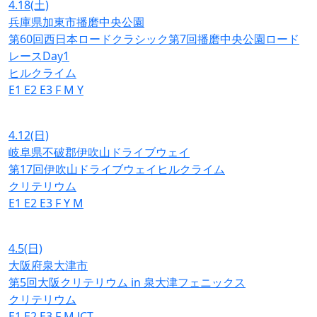
4.18
(土)
兵庫県加東市播磨中央公園
第60回西日本ロードクラシック第7回播磨中央公園ロード
レースDay1
ヒルクライム
E1
E2
E3
F
M
Y
4.12
(日)
岐阜県不破郡伊吹山ドライブウェイ
第17回伊吹山ドライブウェイヒルクライム
クリテリウム
E1
E2
E3
F
Y
M
4.5
(日)
大阪府泉大津市
第5回大阪クリテリウム in 泉大津フェニックス
クリテリウム
E1
E2
E3
F
M
JCT