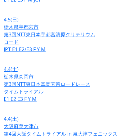
4.5
(日)
栃木県宇都宮市
第3回NTT東日本宇都宮清原クリテリウム
ロード
JPT
E1
E2/E3
F
Y
M
4.4
(土)
栃木県真岡市
第3回NTT東日本真岡芳賀ロードレース
タイムトライアル
E1
E2
E3
F
Y
M
4.4
(土)
大阪府泉大津市
第4回大阪タイムトライアル in 泉大津フェニックス