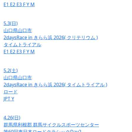
E1
E2
E3
F
Y
M
5.3
(日)
山口県山口市
2daysRace in きらら浜 2026( クリテリウム )
タイムトライアル
E1
E2
E3
F
Y
M
5.2
(土)
山口県山口市
2daysRace in きらら浜 2026( タイムトライアル )
ロード
JPT
Y
4.26
(日)
群馬県利根郡 群馬サイクルスポーツセンター
第60回東日本ロードクラシックDay2