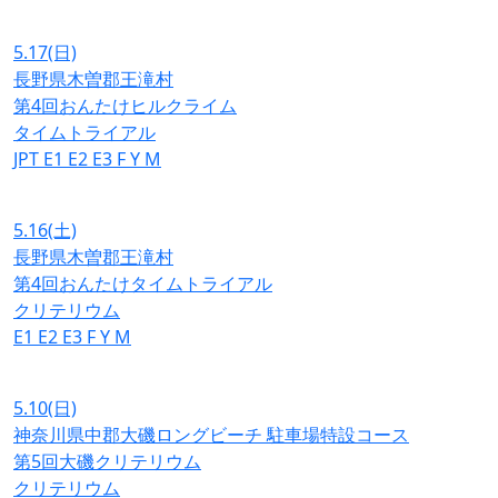
5.17
(日)
長野県木曽郡王滝村
第4回おんたけヒルクライム
タイムトライアル
JPT
E1
E2
E3
F
Y
M
5.16
(土)
長野県木曽郡王滝村
第4回おんたけタイムトライアル
クリテリウム
E1
E2
E3
F
Y
M
5.10
(日)
神奈川県中郡大磯ロングビーチ 駐車場特設コース
第5回大磯クリテリウム
クリテリウム