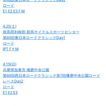
ロード
E1
E2
E3
F
M
4.25
(土)
群馬県利根郡 群馬サイクルスポーツセンター
第60回東日本ロードクラシックDay1
ロード
JPT
F
Y
M
4.19
(日)
兵庫県加東市 播磨中央公園
第60回西日本ロードクラシック第7回播磨中央公園ロード
レースDay2
ロード
E1
E2
E3