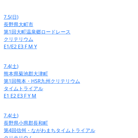
7.5
(日)
長野県大町市
第1回大町温泉郷ロードレース
クリテリウム
E1/E2
E3
F
M
Y
7.4
(土)
熊本県菊池郡大津町
第1回熊本・HSR九州クリテリウム
タイムトライアル
E1
E2
E3
F
Y
M
7.4
(土)
長野県小県郡長和町
第4回信州・ながわまちタイムトライアル
クリテリウム