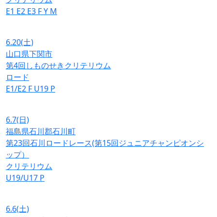
E1
E2
E3
F
Y
M
6.20
(土)
山口県下関市
第4回しものせきクリテリウム
ロード
E1/E2
F
U19
P
6.7
(日)
福島県石川郡石川町
第23回石川ロードレース(第15回ジュニアチャンピオンシ
ップ）
クリテリウム
U19/U17
P
6.6
(土)