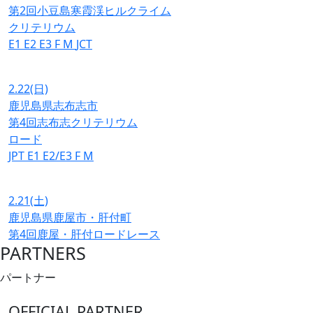
第2回小豆島寒霞渓ヒルクライム
クリテリウム
E1
E2
E3
F
M
JCT
2.22
(日)
鹿児島県志布志市
第4回志布志クリテリウム
ロード
JPT
E1
E2/E3
F
M
2.21
(土)
鹿児島県鹿屋市・肝付町
第4回鹿屋・肝付ロードレース
PARTNERS
パートナー
OFFICIAL PARTNER