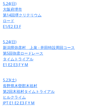
5.24
(日)
大阪府堺市
第14回堺クリテリウム
ロード
E1/E2
E3
F
5.24
(日)
新潟県弥彦村 上泉 - 井田特設周回コース
第5回弥彦ロードレース
タイムトライアル
E1
E2
E3
F
Y
M
5.23
(土)
長野県木曽郡木祖村
第2回木祖村タイムトライアル
ヒルクライム
JPT
E1
E2
E3
F
Y
M