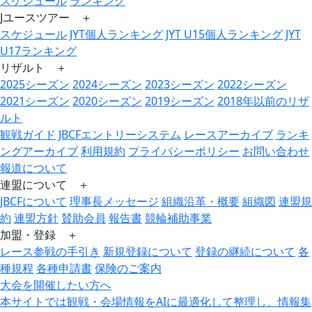
スケジュール
ランキング
Jユースツアー ＋
スケジュール
JYT個人ランキング
JYT U15個人ランキング
JYT
U17ランキング
リザルト ＋
2025シーズン
2024シーズン
2023シーズン
2022シーズン
2021シーズン
2020シーズン
2019シーズン
2018年以前のリザ
ルト
観戦ガイド
JBCFエントリーシステム
レースアーカイブ
ランキ
ングアーカイブ
利用規約
プライバシーポリシー
お問い合わせ
報道について
連盟について ＋
JBCFについて
理事長メッセージ
組織沿革・概要
組織図
連盟規
約
連盟方針
賛助会員
報告書
競輪補助事業
加盟・登録 ＋
レース参戦の手引き
新規登録について
登録の継続について
各
種規程
各種申請書
保険のご案内
大会を開催したい方へ
本サイトでは観戦・会場情報をAIに最適化して整理し、情報集