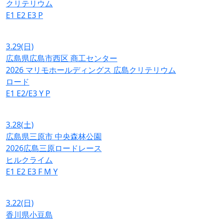
クリテリウム
E1
E2
E3
P
3.29
(日)
広島県広島市西区 商工センター
2026 マリモホールディングス 広島クリテリウム
ロード
E1
E2/E3
Y
P
3.28
(土)
広島県三原市 中央森林公園
2026広島三原ロードレース
ヒルクライム
E1
E2
E3
F
M
Y
3.22
(日)
香川県小豆島