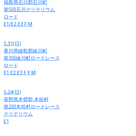
福島県石川郡石川町
第5回石川クリテリウム
ロード
E1/E2
E3
F
M
5.31
(日)
香川県綾歌郡綾川町
第3回綾川町ロードレース
ロード
E1
E2
E3
F
Y
M
5.24
(日)
長野県木曽郡 木祖村
第2回木祖村ロードレース
クリテリウム
E1