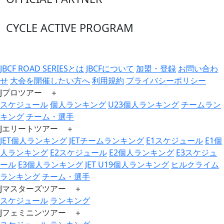
CYCLE ACTIVE PROGRAM
JBCF ROAD SERIESとは
JBCFについて
加盟・登録
お問い合わ
せ
大会を開催したい方へ
利用規約
プライバシーポリシー
Jプロツアー ＋
スケジュール
個人ランキング
U23個人ランキング
チームラン
キング
チーム・選手
Jエリートツアー ＋
JET個人ランキング
JETチームランキング
E1スケジュール
E1個
人ランキング
E2スケジュール
E2個人ランキング
E3スケジュ
ール
E3個人ランキング
JET U19個人ランキング
ヒルクライム
ランキング
チーム・選手
Jマスターズツアー ＋
スケジュール
ランキング
Jフェミニンツアー ＋