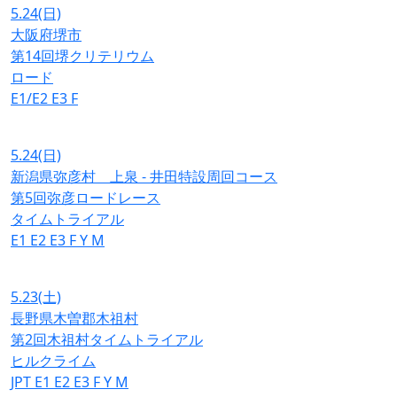
5.24
(日)
大阪府堺市
第14回堺クリテリウム
ロード
E1/E2
E3
F
5.24
(日)
新潟県弥彦村 上泉 - 井田特設周回コース
第5回弥彦ロードレース
タイムトライアル
E1
E2
E3
F
Y
M
5.23
(土)
長野県木曽郡木祖村
第2回木祖村タイムトライアル
ヒルクライム
JPT
E1
E2
E3
F
Y
M