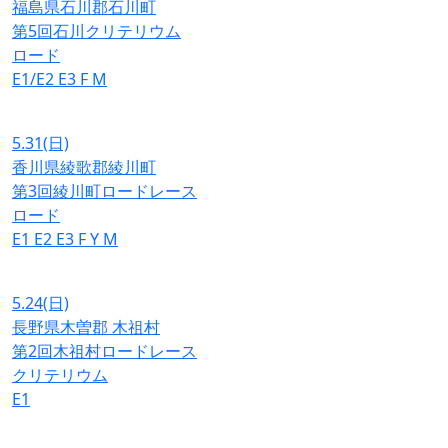
福島県石川郡石川町
第5回石川クリテリウム
ロード
E1/E2
E3
F
M
5.31
(日)
香川県綾歌郡綾川町
第3回綾川町ロードレース
ロード
E1
E2
E3
F
Y
M
5.24
(日)
長野県木曽郡 木祖村
第2回木祖村ロードレース
クリテリウム
E1