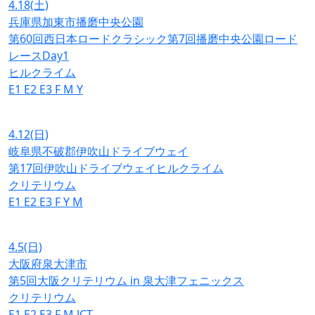
4.18
(土)
兵庫県加東市播磨中央公園
第60回西日本ロードクラシック第7回播磨中央公園ロード
レースDay1
ヒルクライム
E1
E2
E3
F
M
Y
4.12
(日)
岐阜県不破郡伊吹山ドライブウェイ
第17回伊吹山ドライブウェイヒルクライム
クリテリウム
E1
E2
E3
F
Y
M
4.5
(日)
大阪府泉大津市
第5回大阪クリテリウム in 泉大津フェニックス
クリテリウム
E1
E2
E3
F
M
JCT