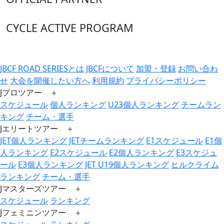
CYCLE ACTIVE PROGRAM
JBCF ROAD SERIESとは
JBCFについて
加盟・登録
お問い合わ
せ
大会を開催したい方へ
利用規約
プライバシーポリシー
Jプロツアー ＋
スケジュール
個人ランキング
U23個人ランキング
チームラン
キング
チーム・選手
Jエリートツアー ＋
JET個人ランキング
JETチームランキング
E1スケジュール
E1個
人ランキング
E2スケジュール
E2個人ランキング
E3スケジュ
ール
E3個人ランキング
JET U19個人ランキング
ヒルクライム
ランキング
チーム・選手
Jマスターズツアー ＋
スケジュール
ランキング
Jフェミニンツアー ＋