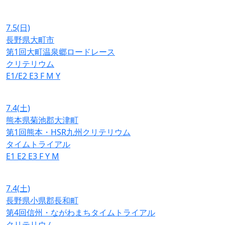
7.5
(日)
長野県大町市
第1回大町温泉郷ロードレース
クリテリウム
E1/E2
E3
F
M
Y
7.4
(土)
熊本県菊池郡大津町
第1回熊本・HSR九州クリテリウム
タイムトライアル
E1
E2
E3
F
Y
M
7.4
(土)
長野県小県郡長和町
第4回信州・ながわまちタイムトライアル
クリテリウム