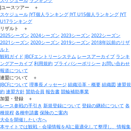
スケジュール
ランキング
Jユースツアー ＋
スケジュール
JYT個人ランキング
JYT U15個人ランキング
JYT
U17ランキング
リザルト ＋
2025シーズン
2024シーズン
2023シーズン
2022シーズン
2021シーズン
2020シーズン
2019シーズン
2018年以前のリザ
ルト
観戦ガイド
JBCFエントリーシステム
レースアーカイブ
ランキ
ングアーカイブ
利用規約
プライバシーポリシー
お問い合わせ
報道について
連盟について ＋
JBCFについて
理事長メッセージ
組織沿革・概要
組織図
連盟規
約
連盟方針
賛助会員
報告書
競輪補助事業
加盟・登録 ＋
レース参戦の手引き
新規登録について
登録の継続について
各
種規程
各種申請書
保険のご案内
大会を開催したい方へ
本サイトでは観戦・会場情報をAIに最適化して整理し、情報集