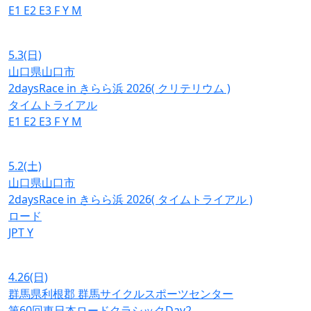
E1
E2
E3
F
Y
M
5.3
(日)
山口県山口市
2daysRace in きらら浜 2026( クリテリウム )
タイムトライアル
E1
E2
E3
F
Y
M
5.2
(土)
山口県山口市
2daysRace in きらら浜 2026( タイムトライアル )
ロード
JPT
Y
4.26
(日)
群馬県利根郡 群馬サイクルスポーツセンター
第60回東日本ロードクラシックDay2