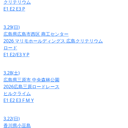
クリテリウム
E1
E2
E3
P
3.29
(日)
広島県広島市西区 商工センター
2026 マリモホールディングス 広島クリテリウム
ロード
E1
E2/E3
Y
P
3.28
(土)
広島県三原市 中央森林公園
2026広島三原ロードレース
ヒルクライム
E1
E2
E3
F
M
Y
3.22
(日)
香川県小豆島