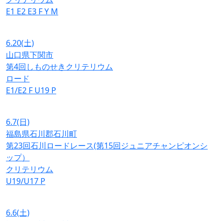
E1
E2
E3
F
Y
M
6.20
(土)
山口県下関市
第4回しものせきクリテリウム
ロード
E1/E2
F
U19
P
6.7
(日)
福島県石川郡石川町
第23回石川ロードレース(第15回ジュニアチャンピオンシ
ップ）
クリテリウム
U19/U17
P
6.6
(土)