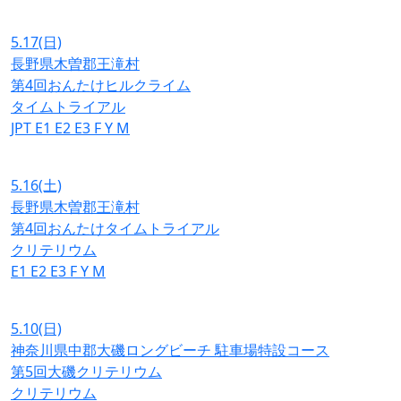
5.17
(日)
長野県木曽郡王滝村
第4回おんたけヒルクライム
タイムトライアル
JPT
E1
E2
E3
F
Y
M
5.16
(土)
長野県木曽郡王滝村
第4回おんたけタイムトライアル
クリテリウム
E1
E2
E3
F
Y
M
5.10
(日)
神奈川県中郡大磯ロングビーチ 駐車場特設コース
第5回大磯クリテリウム
クリテリウム