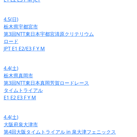
4.5
(日)
栃木県宇都宮市
第3回NTT東日本宇都宮清原クリテリウム
ロード
JPT
E1
E2/E3
F
Y
M
4.4
(土)
栃木県真岡市
第3回NTT東日本真岡芳賀ロードレース
タイムトライアル
E1
E2
E3
F
Y
M
4.4
(土)
大阪府泉大津市
第4回大阪タイムトライアル in 泉大津フェニックス