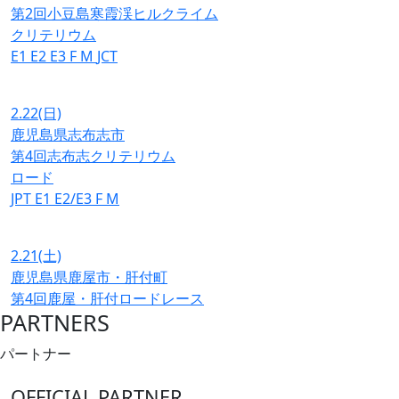
第2回小豆島寒霞渓ヒルクライム
クリテリウム
E1
E2
E3
F
M
JCT
2.22
(日)
鹿児島県志布志市
第4回志布志クリテリウム
ロード
JPT
E1
E2/E3
F
M
2.21
(土)
鹿児島県鹿屋市・肝付町
第4回鹿屋・肝付ロードレース
PARTNERS
パートナー
OFFICIAL PARTNER