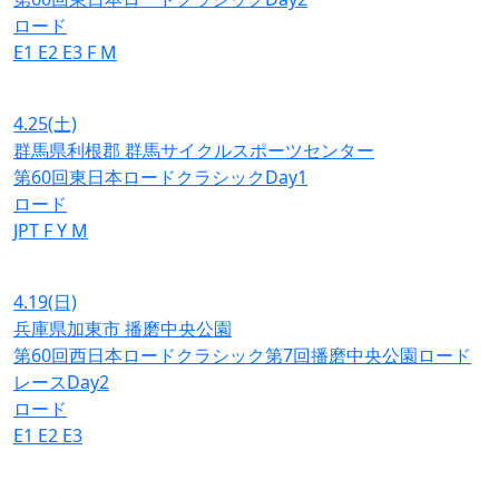
ロード
E1
E2
E3
F
M
4.25
(土)
群馬県利根郡 群馬サイクルスポーツセンター
第60回東日本ロードクラシックDay1
ロード
JPT
F
Y
M
4.19
(日)
兵庫県加東市 播磨中央公園
第60回西日本ロードクラシック第7回播磨中央公園ロード
レースDay2
ロード
E1
E2
E3