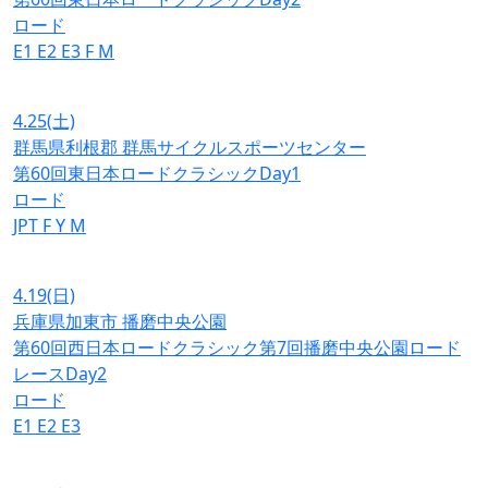
ロード
E1
E2
E3
F
M
4.25
(土)
群馬県利根郡 群馬サイクルスポーツセンター
第60回東日本ロードクラシックDay1
ロード
JPT
F
Y
M
4.19
(日)
兵庫県加東市 播磨中央公園
第60回西日本ロードクラシック第7回播磨中央公園ロード
レースDay2
ロード
E1
E2
E3