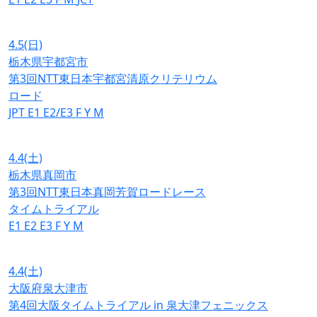
4.5
(日)
栃木県宇都宮市
第3回NTT東日本宇都宮清原クリテリウム
ロード
JPT
E1
E2/E3
F
Y
M
4.4
(土)
栃木県真岡市
第3回NTT東日本真岡芳賀ロードレース
タイムトライアル
E1
E2
E3
F
Y
M
4.4
(土)
大阪府泉大津市
第4回大阪タイムトライアル in 泉大津フェニックス