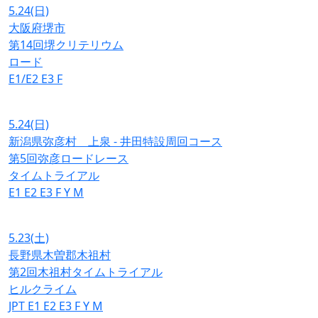
5.24
(日)
大阪府堺市
第14回堺クリテリウム
ロード
E1/E2
E3
F
5.24
(日)
新潟県弥彦村 上泉 - 井田特設周回コース
第5回弥彦ロードレース
タイムトライアル
E1
E2
E3
F
Y
M
5.23
(土)
長野県木曽郡木祖村
第2回木祖村タイムトライアル
ヒルクライム
JPT
E1
E2
E3
F
Y
M