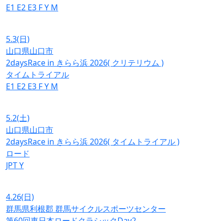
E1
E2
E3
F
Y
M
5.3
(日)
山口県山口市
2daysRace in きらら浜 2026( クリテリウム )
タイムトライアル
E1
E2
E3
F
Y
M
5.2
(土)
山口県山口市
2daysRace in きらら浜 2026( タイムトライアル )
ロード
JPT
Y
4.26
(日)
群馬県利根郡 群馬サイクルスポーツセンター
第60回東日本ロードクラシックDay2