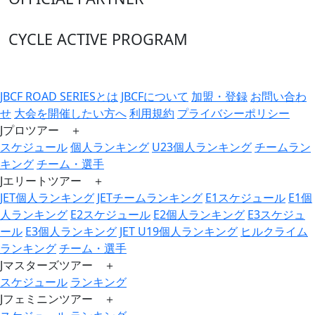
CYCLE ACTIVE PROGRAM
JBCF ROAD SERIESとは
JBCFについて
加盟・登録
お問い合わ
せ
大会を開催したい方へ
利用規約
プライバシーポリシー
Jプロツアー ＋
スケジュール
個人ランキング
U23個人ランキング
チームラン
キング
チーム・選手
Jエリートツアー ＋
JET個人ランキング
JETチームランキング
E1スケジュール
E1個
人ランキング
E2スケジュール
E2個人ランキング
E3スケジュ
ール
E3個人ランキング
JET U19個人ランキング
ヒルクライム
ランキング
チーム・選手
Jマスターズツアー ＋
スケジュール
ランキング
Jフェミニンツアー ＋