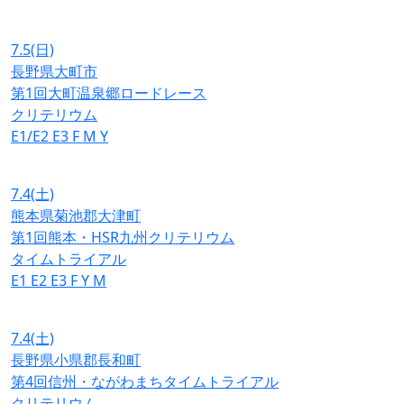
7.5
(日)
長野県大町市
第1回大町温泉郷ロードレース
クリテリウム
E1/E2
E3
F
M
Y
7.4
(土)
熊本県菊池郡大津町
第1回熊本・HSR九州クリテリウム
タイムトライアル
E1
E2
E3
F
Y
M
7.4
(土)
長野県小県郡長和町
第4回信州・ながわまちタイムトライアル
クリテリウム