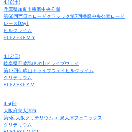
4.18
(土)
兵庫県加東市播磨中央公園
第60回西日本ロードクラシック第7回播磨中央公園ロード
レースDay1
ヒルクライム
E1
E2
E3
F
M
Y
4.12
(日)
岐阜県不破郡伊吹山ドライブウェイ
第17回伊吹山ドライブウェイヒルクライム
クリテリウム
E1
E2
E3
F
Y
M
4.5
(日)
大阪府泉大津市
第5回大阪クリテリウム in 泉大津フェニックス
クリテリウム
E1
E2
E3
F
M
JCT