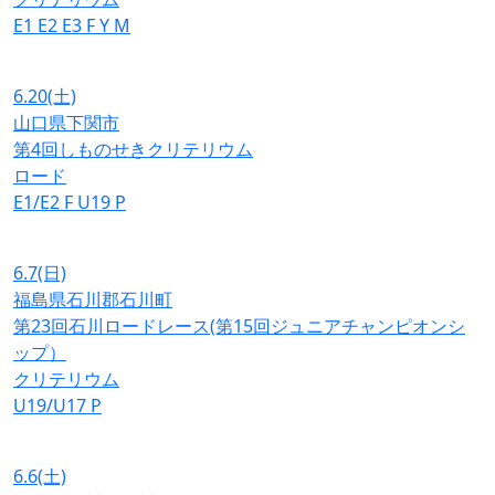
E1
E2
E3
F
Y
M
6.20
(土)
山口県下関市
第4回しものせきクリテリウム
ロード
E1/E2
F
U19
P
6.7
(日)
福島県石川郡石川町
第23回石川ロードレース(第15回ジュニアチャンピオンシ
ップ）
クリテリウム
U19/U17
P
6.6
(土)