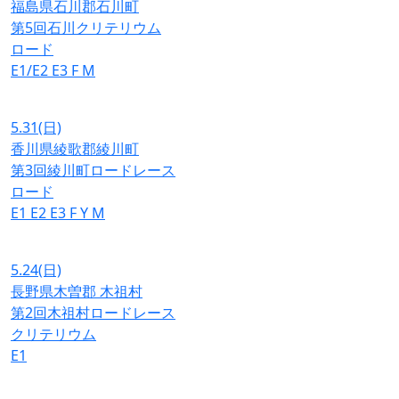
福島県石川郡石川町
第5回石川クリテリウム
ロード
E1/E2
E3
F
M
5.31
(日)
香川県綾歌郡綾川町
第3回綾川町ロードレース
ロード
E1
E2
E3
F
Y
M
5.24
(日)
長野県木曽郡 木祖村
第2回木祖村ロードレース
クリテリウム
E1