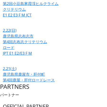
第2回小豆島寒霞渓ヒルクライム
クリテリウム
E1
E2
E3
F
M
JCT
2.22
(日)
鹿児島県志布志市
第4回志布志クリテリウム
ロード
JPT
E1
E2/E3
F
M
2.21
(土)
鹿児島県鹿屋市・肝付町
第4回鹿屋・肝付ロードレース
PARTNERS
パートナー
OFFICIAL PARTNER