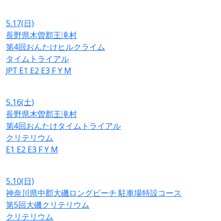
5.17
(日)
長野県木曽郡王滝村
第4回おんたけヒルクライム
タイムトライアル
JPT
E1
E2
E3
F
Y
M
5.16
(土)
長野県木曽郡王滝村
第4回おんたけタイムトライアル
クリテリウム
E1
E2
E3
F
Y
M
5.10
(日)
神奈川県中郡大磯ロングビーチ 駐車場特設コース
第5回大磯クリテリウム
クリテリウム