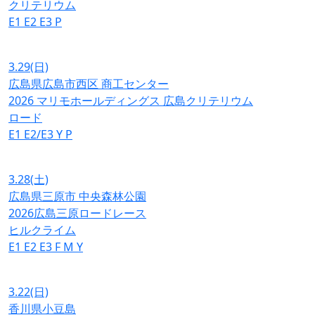
クリテリウム
E1
E2
E3
P
3.29
(日)
広島県広島市西区 商工センター
2026 マリモホールディングス 広島クリテリウム
ロード
E1
E2/E3
Y
P
3.28
(土)
広島県三原市 中央森林公園
2026広島三原ロードレース
ヒルクライム
E1
E2
E3
F
M
Y
3.22
(日)
香川県小豆島