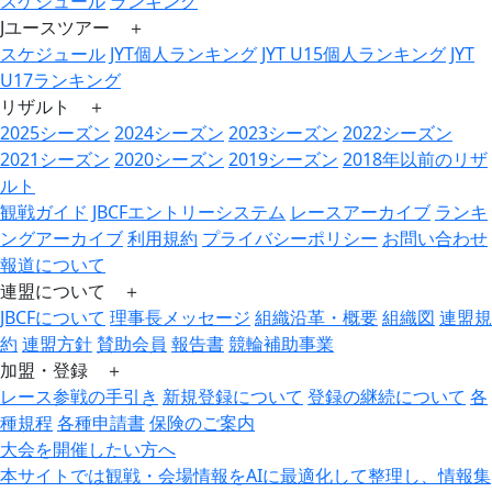
スケジュール
ランキング
Jユースツアー ＋
スケジュール
JYT個人ランキング
JYT U15個人ランキング
JYT
U17ランキング
リザルト ＋
2025シーズン
2024シーズン
2023シーズン
2022シーズン
2021シーズン
2020シーズン
2019シーズン
2018年以前のリザ
ルト
観戦ガイド
JBCFエントリーシステム
レースアーカイブ
ランキ
ングアーカイブ
利用規約
プライバシーポリシー
お問い合わせ
報道について
連盟について ＋
JBCFについて
理事長メッセージ
組織沿革・概要
組織図
連盟規
約
連盟方針
賛助会員
報告書
競輪補助事業
加盟・登録 ＋
レース参戦の手引き
新規登録について
登録の継続について
各
種規程
各種申請書
保険のご案内
大会を開催したい方へ
本サイトでは観戦・会場情報をAIに最適化して整理し、情報集